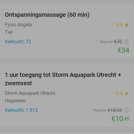
Ontspanningsmassage (60 min)
51%
Fysio Angela
9.9
star
Tiel
Verkocht: 72
€70
Regulier
€34
favorite_border
1 uur toegang tot Storm Aquapark Utrecht +
31%
zwemvest
Storm Aquapark Utrecht
9.4
star
Hagestein
Verkocht: 1.913
€15
,95
Regulier
€10
,95
favorite_border