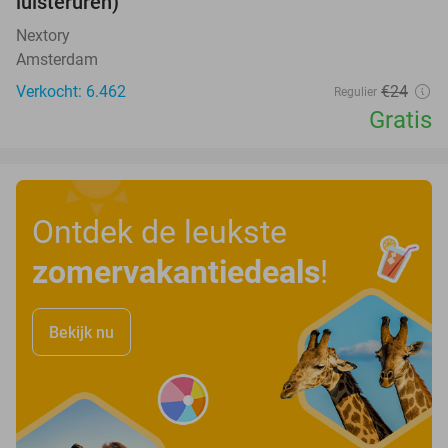
luisteruren)
Nextory
Amsterdam
Verkocht: 6.462
€24
Regulier
Gratis
Ontdek de leukste
zomervakantiedeals
!
Bekijk nu