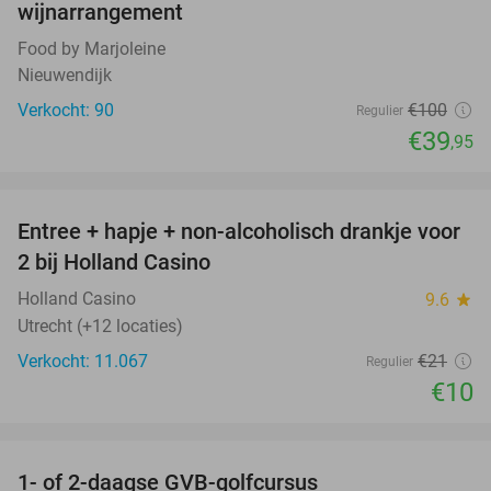
wijnarrangement
Food by Marjoleine
Nieuwendijk
Verkocht: 90
€100
Regulier
€39
,95
favorite_border
Entree + hapje + non-alcoholisch drankje voor
52%
2 bij Holland Casino
Holland Casino
9.6
star
Utrecht (+12 locaties)
Verkocht: 11.067
€21
Regulier
€10
favorite_border
1- of 2-daagse GVB-golfcursus
92%