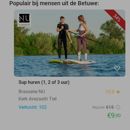
Populair bij mensen uit de Betuwe:
34%
favorite_border
Sup huren (1, 2 of 3 uur)
Brasserie NU
10.0
star
Kerk Avezaath Tiel
Verkocht: 102
€15
Regulier
€9
,90