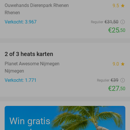
Ouwehands Dierenpark Rhenen
9.5
star
Rhenen
Verkocht: 3.967
€31
,50
Regulier
€25
,50
favorite_border
2 of 3 heats karten
29%
Planet Awesome Nijmegen
9.0
star
Nijmegen
Verkocht: 1.771
€39
Regulier
€27
,50
Win gratis