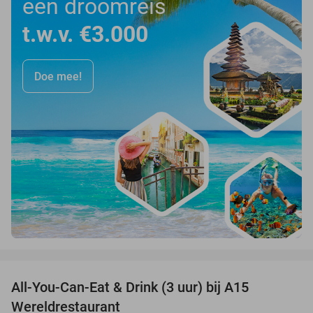
een droomreis
t.w.v. €3.000
Doe mee!
favorite_border
All-You-Can-Eat & Drink (3 uur) bij A15
19%
Wereldrestaurant