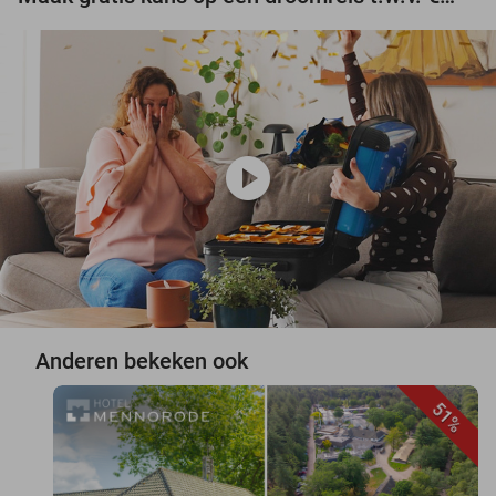
play_circle
Anderen bekeken ook
51%