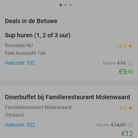
favorite_border
Deals in de Betuwe
Sup huren (1, 2 of 3 uur)
34%
Brasserie NU
10.0
star
Kerk Avezaath Tiel
Verkocht: 102
€15
Regulier
€9
,90
favorite_border
Dinerbuffet bij Familierestaurant Molenwaard
20%
Familierestaurant Molenwaard
9.2
star
Ottoland
Verkocht: 322
€14
,99
Regulier
€12