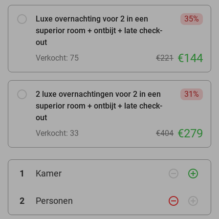
Luxe overnachting voor 2 in een
35%
superior room + ontbijt + late check-
out
€144
Verkocht: 75
€221
2 luxe overnachtingen voor 2 in een
31%
superior room + ontbijt + late check-
out
€279
Verkocht: 33
€404
remove_circle_outline
add_circle_outline
1
Kamer
remove_circle_outline
add_circle_outline
2
Personen