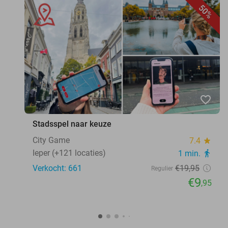
50%
favorite_border
Stadsspel naar keuze
City Game
7.4
star
Ieper (+121 locaties)
1 min.
directions_walk
Verkocht: 661
€19
,95
Regulier
€9
,95