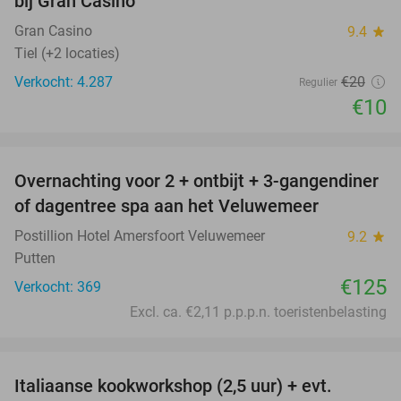
bij Gran Casino
Gran Casino
9.4
star
Tiel (+2 locaties)
Verkocht: 4.287
€20
Regulier
€10
favorite_border
Overnachting voor 2 + ontbijt + 3-gangendiner
of dagentree spa aan het Veluwemeer
Postillion Hotel Amersfoort Veluwemeer
9.2
star
Putten
€125
Verkocht: 369
Excl. ca. €2,11 p.p.p.n. toeristenbelasting
favorite_border
Italiaanse kookworkshop (2,5 uur) + evt.
60%