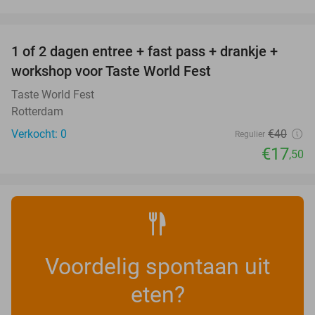
favorite_border
1 of 2 dagen entree + fast pass + drankje +
56%
NEW
workshop voor Taste World Fest
TODAY
Taste World Fest
Rotterdam
Verkocht: 0
€40
Regulier
€17
,50
Voordelig spontaan uit
eten?