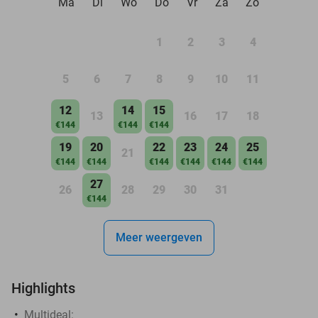
Ma
Di
Wo
Do
Vr
Za
Zo
1
2
3
4
5
6
7
8
9
10
11
12
14
15
13
16
17
18
€144
€144
€144
19
20
22
23
24
25
21
€144
€144
€144
€144
€144
€144
27
26
28
29
30
31
€144
Meer weergeven
Highlights
Multideal: