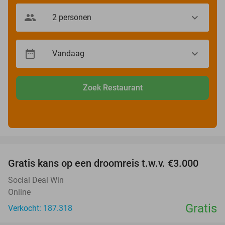
Zoek Restaurant
favorite_border
Gratis kans op een droomreis t.w.v. €3.000
Social Deal Win
Online
Gratis
Verkocht: 187.318
favorite_border