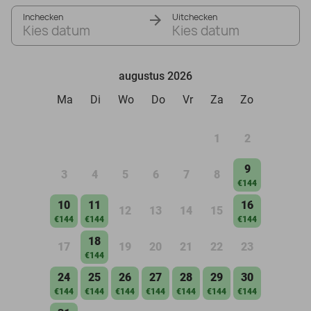
Inchecken
Uitchecken
Kies datum
Kies datum
augustus 2026
Ma
Di
Wo
Do
Vr
Za
Zo
1
2
9
3
4
5
6
7
8
€144
10
11
16
12
13
14
15
€144
€144
€144
18
17
19
20
21
22
23
€144
24
25
26
27
28
29
30
€144
€144
€144
€144
€144
€144
€144