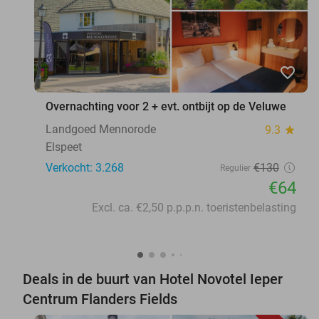
favorite_border
Overnachting voor 2 + evt. ontbijt op de Veluwe
Landgoed Mennorode
9.3
star
Elspeet
Verkocht: 3.268
€130
Regulier
€64
Excl. ca. €2,50 p.p.p.n. toeristenbelasting
Deals in de buurt van Hotel Novotel Ieper
Centrum Flanders Fields