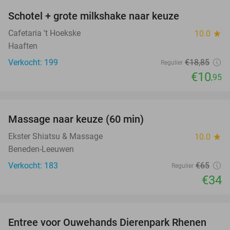
Schotel + grote milkshake naar keuze
42%
Cafetaria 't Hoekske
10.0
star
Haaften
Verkocht: 199
€18
,85
Regulier
€10
,95
favorite_border
Massage naar keuze (60 min)
48%
Ekster Shiatsu & Massage
10.0
star
Beneden-Leeuwen
Verkocht: 183
€65
Regulier
€34
favorite_border
Entree voor Ouwehands Dierenpark Rhenen
19%