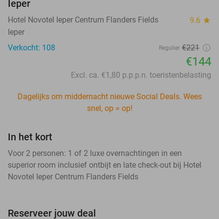
Ieper
Hotel Novotel Ieper Centrum Flanders Fields
9.6
star
Ieper
Verkocht: 108
€221
Regulier
€144
Excl. ca. €1,80 p.p.p.n. toeristenbelasting
Dagelijks om middernacht nieuwe Social Deals. Wees
snel, op = op!
In het kort
Voor 2 personen: 1 of 2 luxe overnachtingen in een
superior room inclusief ontbijt en late check-out bij Hotel
Novotel Ieper Centrum Flanders Fields
Reserveer jouw deal