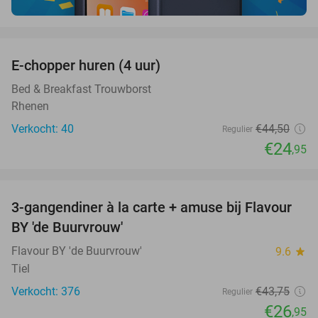
favorite_border
E-chopper huren (4 uur)
44%
Bed & Breakfast Trouwborst
Rhenen
Verkocht: 40
€44
,50
Regulier
€24
,95
favorite_border
3-gangendiner à la carte + amuse bij Flavour
38%
BY 'de Buurvrouw'
Flavour BY 'de Buurvrouw'
9.6
star
Tiel
Verkocht: 376
€43
,75
Regulier
€26
,95