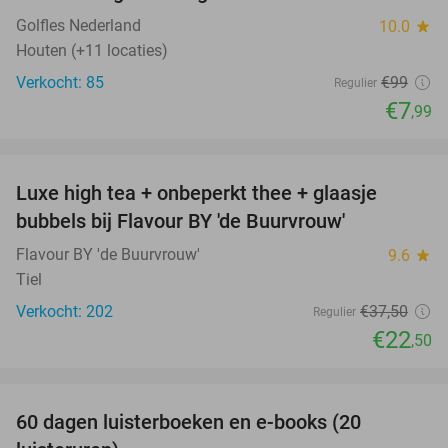
Golfles Nederland
10.0
star
Houten (+11 locaties)
Verkocht: 85
€99
Regulier
€7
,99
favorite_border
Luxe high tea + onbeperkt thee + glaasje
40%
bubbels bij Flavour BY 'de Buurvrouw'
Flavour BY 'de Buurvrouw'
9.6
star
Tiel
Verkocht: 202
€37
,50
Regulier
€22
,50
favorite_border
100%
60 dagen luisterboeken en e-books (20