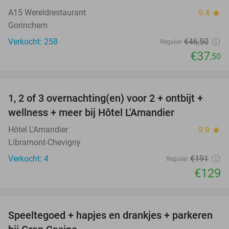
A15 Wereldrestaurant
9.4
star
Gorinchem
Verkocht: 258
€46
,50
Regulier
€37
,50
favorite_border
1, 2 of 3 overnachting(en) voor 2 + ontbijt +
32%
NEW
wellness + meer bij Hôtel L'Amandier
TODAY
Hôtel L'Amandier
9.9
star
Libramont-Chevigny
Verkocht: 4
€191
Regulier
€129
favorite_border
Speeltegoed + hapjes en drankjes + parkeren
50%