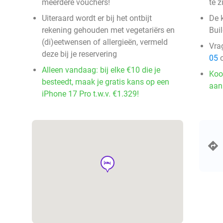
meerdere vouchers!
te z
Uiteraard wordt er bij het ontbijt
De 
rekening gehouden met vegetariërs en
Bui
(di)eetwensen of allergieën, vermeld
Vra
deze bij je reservering
05
o
Alleen vandaag: bij elke €10 die je
Koo
besteedt, maak je gratis kans op een
aan
iPhone 17 Pro t.w.v. €1.329!
hotel