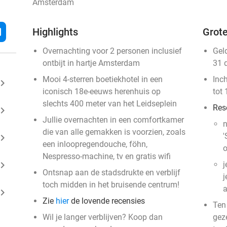
Amsterdam
l
Highlights
Grote
Overnachting voor 2 personen inclusief
Gel
ontbijt in hartje Amsterdam
31 
Mooi 4-sterren boetiekhotel in een
Inc
ard_arrow_right
iconisch 18e-eeuws herenhuis op
tot 
slechts 400 meter van het Leidseplein
Res
ard_arrow_right
Jullie overnachten in een comfortkamer
n
die van alle gemakken is voorzien, zoals
'
ard_arrow_right
een inloopregendouche, föhn,
o
Nespresso-machine, tv en gratis wifi
ard_arrow_right
j
Ontsnap aan de stadsdrukte en verblijf
j
toch midden in het bruisende centrum!
a
ard_arrow_right
Zie
hier
de lovende recensies
Ten
Wil je langer verblijven? Koop dan
gez