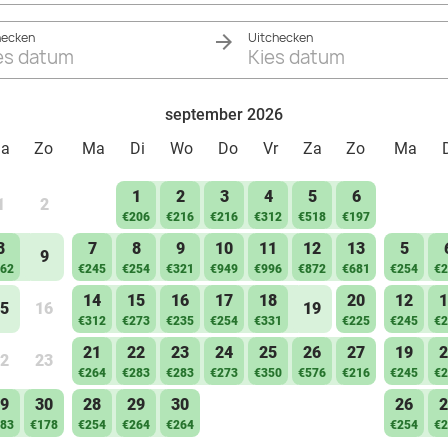
hecken
Uitchecken
es datum
Kies datum
september 2026
Za
Zo
Ma
Di
Wo
Do
Vr
Za
Zo
Ma
1
2
3
4
5
6
1
2
€206
€216
€216
€312
€518
€197
8
7
8
9
10
11
12
13
5
9
62
€245
€254
€321
€949
€996
€872
€681
€254
€2
14
15
16
17
18
20
12
1
5
16
19
€312
€273
€235
€254
€331
€225
€245
€2
21
22
23
24
25
26
27
19
2
2
23
€264
€283
€283
€273
€350
€576
€216
€245
€2
9
30
28
29
30
26
2
83
€178
€254
€264
€264
€254
€2