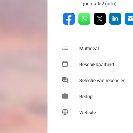
jou gratis! (
info
)
whatsapp
linkedin
fb
mai
list
keybo
Multideal
date_range
keybo
Beschikbaarheid
chat
keybo
Selectie van recensies
work
keybo
Bedrijf
language
keybo
Website