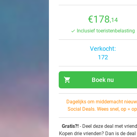
€178
,14
Inclusief toeristenbelasting
Verkocht:
172
shopping_cart
Boek nu
navi
Dagelijks om middernacht nieuw
Social Deals. Wees snel, op = op
Gratis?!
- Deel deze deal met vrien
Kopen drie vrienden? Dan is de deal