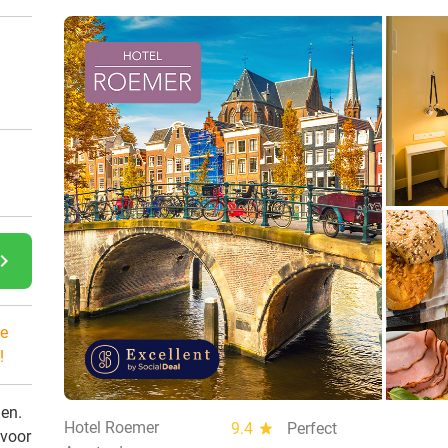
gate_next
e
!
den.
Hotel Roemer
9.4
star
Perfect
 voor