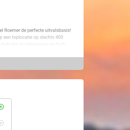
el Roemer de perfecte uitvalsbasis!
op een toplocatie op slechts 400
tadsdrukte te ontsnappen en toch
tioning, regendouche, Nespresso-
lgende ochtend staat er bovendien een
e tijd!
rcle_outline
rcle_outline