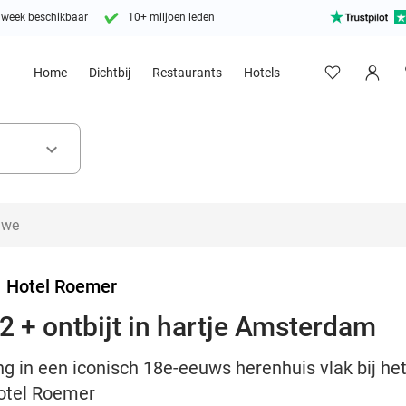
 week beschikbaar
10+ miljoen leden
Home
Dichtbij
Restaurants
Hotels
keyboard_arrow_down
>
Hotel Roemer
2 + ontbijt in hartje Amsterdam
ng in een iconisch 18e-eeuws herenhuis vlak bij h
 Hotel Roemer