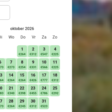
oktober 2026
Di
Wo
Do
Vr
Za
Zo
1
2
3
4
€264
€312
€547
€225
6
7
8
9
10
11
73
€273
€254
€331
€566
€225
3
14
15
16
17
18
64
€264
€264
€426
€777
€312
0
21
22
23
24
25
83
€340
€398
€455
€786
€292
7
28
29
30
31
73
€264
€245
€312
€523