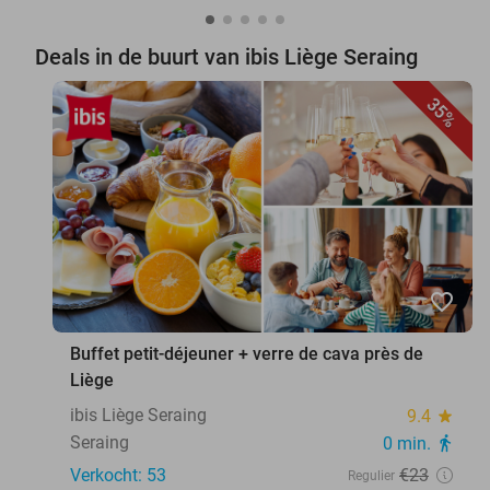
Deals in de buurt van ibis Liège Seraing
35%
favorite_border
Buffet petit-déjeuner + verre de cava près de
Liège
ibis Liège Seraing
9.4
star
Seraing
0 min.
directions_walk
Verkocht: 53
€23
Regulier