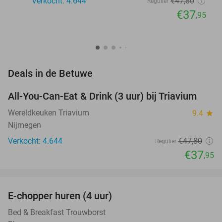
Verkocht: 4.644
€47
,80
Regulier
€37
,95
favorite_border
Deals in de Betuwe
All-You-Can-Eat & Drink (3 uur) bij Triavium
21%
Wereldkeuken Triavium
9.4
star
Nijmegen
Verkocht: 4.644
€47
,80
Regulier
€37
,95
favorite_border
E-chopper huren (4 uur)
44%
NEW
TODAY
Bed & Breakfast Trouwborst