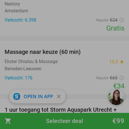
Nextory
Amsterdam
Verkocht: 6.398
€24
Regulier
Gratis
favorite_border
Massage naar keuze (60 min)
48%
Ekster Shiatsu & Massage
10.0
star
Beneden-Leeuwen
Verkocht: 176
€65
Regulier
€34
favorite_border
close
OPEN IN APP
1 uur toegang tot Storm Aquapark Utrecht +
31%
zwemvest
€99
shopping_cart
Selecteer deal
Storm Aquapark Utrecht
9.4
star