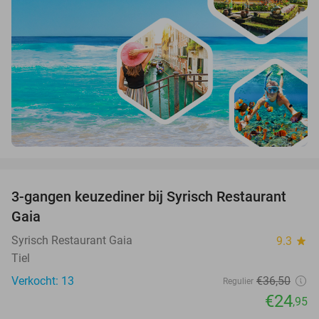
favorite_border
3-gangen keuzediner bij Syrisch Restaurant
32%
Gaia
Syrisch Restaurant Gaia
9.3
star
Tiel
Verkocht: 13
€36
,50
Regulier
€24
,95