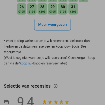
26
27
28
29
30
31
€105
€105
€105
€105
€105
€105
Meer weergeven
*
Weet je al op welke datum je wilt reserveren? Selecteer dan
hierboven de datum en reserveer en koop jouw Social Deal
tegelijkertijd.
(Weet je nog niet wanneer je wilt reserveren? Geen zorgen: koop
dan via de ‘
koop nu
’-knop én reserveer later)
Selectie van recensies
info_outlined
9,4