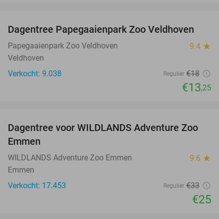
favorite_border
Dagentree Papegaaienpark Zoo Veldhoven
26%
Papegaaienpark Zoo Veldhoven
9.4
star
Veldhoven
Verkocht: 9.038
€18
Regulier
€13
,25
favorite_border
Dagentree voor WILDLANDS Adventure Zoo
24%
Emmen
WILDLANDS Adventure Zoo Emmen
9.6
star
Emmen
Verkocht: 17.453
€33
Regulier
€25
favorite_border