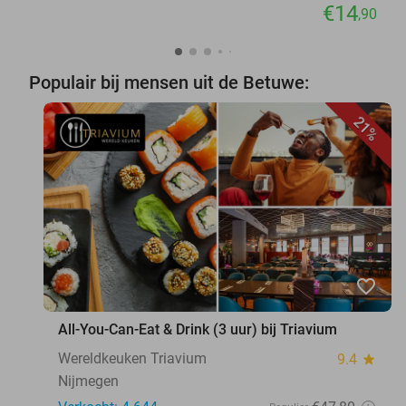
€14
,90
Populair bij mensen uit de Betuwe:
21%
favorite_border
All-You-Can-Eat & Drink (3 uur) bij Triavium
Wereldkeuken Triavium
9.4
star
Nijmegen