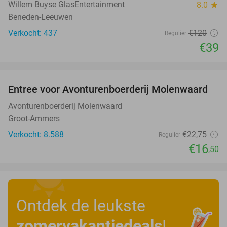
Willem Buyse GlasEntertainment
8.0
star
Beneden-Leeuwen
Verkocht: 437
€120
Regulier
€39
favorite_border
Entree voor Avonturenboerderij Molenwaard
27%
Avonturenboerderij Molenwaard
Groot-Ammers
Verkocht: 8.588
€22
,75
Regulier
€16
,50
Ontdek de leukste
zomervakantiedeals
!