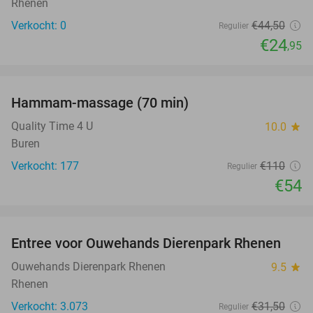
Rhenen
Verkocht: 0
€44
,50
Regulier
€24
,95
favorite_border
Hammam-massage (70 min)
51%
Quality Time 4 U
10.0
star
Buren
Verkocht: 177
€110
Regulier
€54
favorite_border
Entree voor Ouwehands Dierenpark Rhenen
19%
Ouwehands Dierenpark Rhenen
9.5
star
Rhenen
Verkocht: 3.073
€31
,50
Regulier