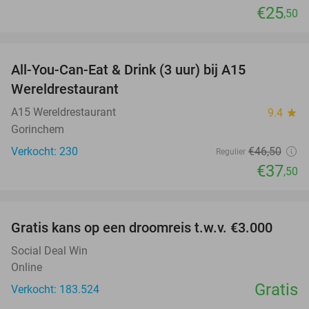
€25
,50
favorite_border
All-You-Can-Eat & Drink (3 uur) bij A15
19%
Wereldrestaurant
A15 Wereldrestaurant
9.4
star
Gorinchem
Verkocht: 230
€46
,50
Regulier
€37
,50
favorite_border
Gratis kans op een droomreis t.w.v. €3.000
Social Deal Win
Online
Gratis
Verkocht: 183.524