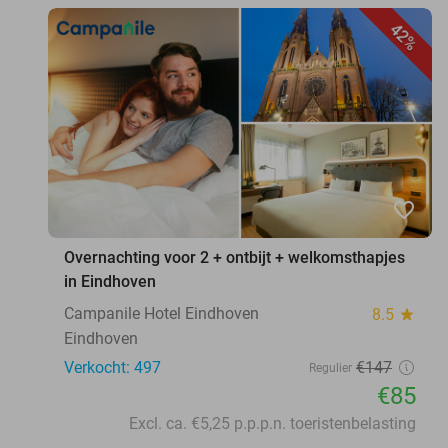
42%
favorite_border
Overnachting voor 2 + ontbijt + welkomsthapjes
in Eindhoven
Campanile Hotel Eindhoven
8.5
star
Eindhoven
Verkocht: 497
€147
Regulier
€85
Excl. ca. €5,25 p.p.p.n. toeristenbelasting