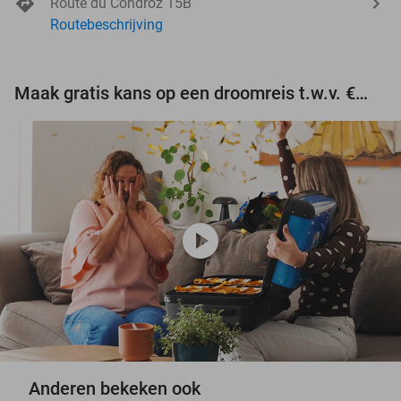
Route du Condroz 15B
Routebeschrijving
Maak gratis kans op een droomreis t.w.v. €3.000!
play_circle
Anderen bekeken ook