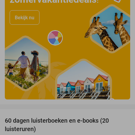
Bekijk nu
favorite_border
100%
60 dagen luisterboeken en e-books (20
luisteruren)