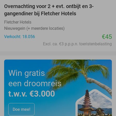
Overnachting voor 2 + evt. ontbijt en 3-
gangendiner bij Fletcher Hotels
Fletcher Hotels
Nieuwegein (+ meerdere locaties)
€45
Verkocht: 18.056
Excl. ca. €3 p.p.p.n. toeristenbelasting
Win gratis
een droomreis
t.w.v. €3.000
Doe mee!