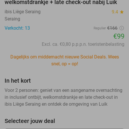
welkomstdrankje + late check-out nabij Luik
ibis Liège Seraing
9.4
star
Seraing
Verkocht: 13
€166
Regulier
€99
Excl. ca. €0,80 p.p.p.n. toeristenbelasting
Dagelijks om middernacht nieuwe Social Deals. Wees
snel, op = op!
In het kort
Voor 2 personen: geniet van een aangename overnachting
in inclusief ontbijt, welkomstdrankje en late check-out in
ibis Liège Seraing en ontdek de omgeving van Luik
Selecteer jouw deal