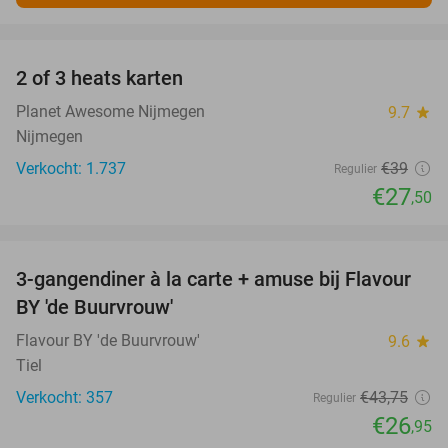
favorite_border
2 of 3 heats karten
29%
Planet Awesome Nijmegen
9.7
star
Nijmegen
Verkocht: 1.737
€39
Regulier
€27
,50
favorite_border
3-gangendiner à la carte + amuse bij Flavour
38%
BY 'de Buurvrouw'
Flavour BY 'de Buurvrouw'
9.6
star
Tiel
Verkocht: 357
€43
,75
Regulier
€26
,95