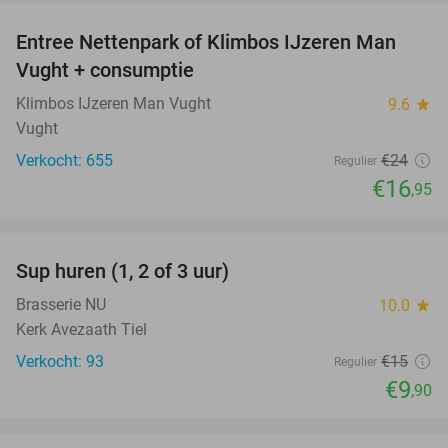
Entree Nettenpark of Klimbos IJzeren Man
29%
Vught + consumptie
Klimbos IJzeren Man Vught
9.6
star
Vught
Verkocht: 655
€24
Regulier
€16
,95
favorite_border
Sup huren (1, 2 of 3 uur)
34%
Brasserie NU
10.0
star
Kerk Avezaath Tiel
Verkocht: 93
€15
Regulier
€9
,90
favorite_border