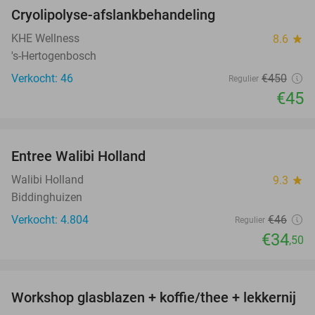
Cryolipolyse-afslankbehandeling
90%
KHE Wellness
8.6
star
's-Hertogenbosch
Verkocht: 46
€450
Regulier
€45
favorite_border
Entree Walibi Holland
25%
Walibi Holland
9.3
star
Biddinghuizen
Verkocht: 4.804
€46
Regulier
€34
,50
favorite_border
Workshop glasblazen + koffie/thee + lekkernij
68%