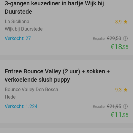
3-gangen keuzediner in hartje Wijk bij
36%
Duurstede
La Siciliana
8.9
star
Wijk bij Duurstede
Verkocht: 27
€29
,50
Regulier
€18
,95
favorite_border
Entree Bounce Valley (2 uur) + sokken +
46%
verkoelende slush puppy
Bounce Valley Den Bosch
9.3
star
Hedel
Verkocht: 1.224
€21
,95
Regulier
€11
,95
favorite_border