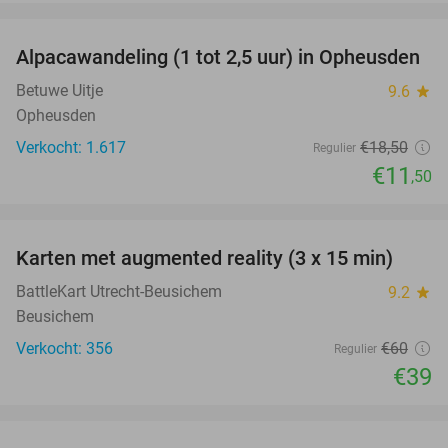
favorite_border
Alpacawandeling (1 tot 2,5 uur) in Opheusden
38%
Betuwe Uitje
9.6
star
Opheusden
Verkocht: 1.617
€18
,50
Regulier
€11
,50
favorite_border
Karten met augmented reality (3 x 15 min)
35%
BattleKart Utrecht-Beusichem
9.2
star
Beusichem
Verkocht: 356
€60
Regulier
€39
favorite_border