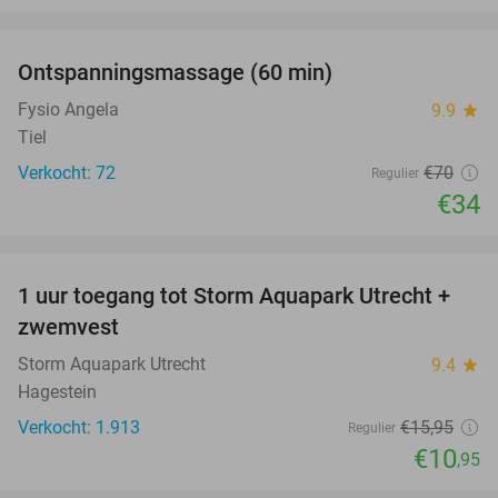
favorite_border
Ontspanningsmassage (60 min)
51%
Fysio Angela
9.9
star
Tiel
Verkocht: 72
€70
Regulier
€34
favorite_border
1 uur toegang tot Storm Aquapark Utrecht +
31%
zwemvest
Storm Aquapark Utrecht
9.4
star
Hagestein
Verkocht: 1.913
€15
,95
Regulier
€10
,95
favorite_border