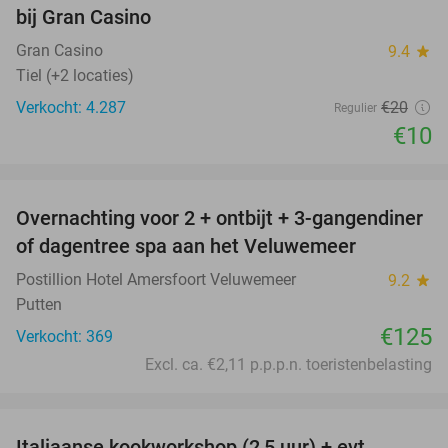
bij Gran Casino
Gran Casino
9.4
star
Tiel (+2 locaties)
Verkocht: 4.287
€20
Regulier
€10
favorite_border
Overnachting voor 2 + ontbijt + 3-gangendiner
of dagentree spa aan het Veluwemeer
Postillion Hotel Amersfoort Veluwemeer
9.2
star
Putten
€125
Verkocht: 369
Excl. ca. €2,11 p.p.p.n. toeristenbelasting
favorite_border
Italiaanse kookworkshop (2,5 uur) + evt.