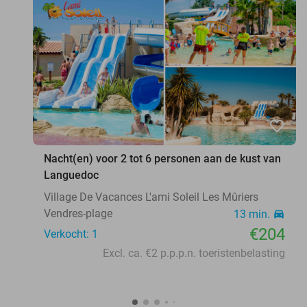
favorite_border
Nacht(en) voor 2 tot 6 personen aan de kust van
Languedoc
Village De Vacances L'ami Soleil Les Mûriers
Vendres-plage
13 min.
directions_car
€204
Verkocht: 1
Excl. ca. €2 p.p.p.n. toeristenbelasting