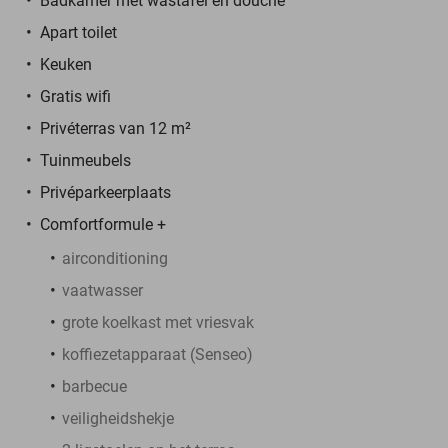
Badkamer met wastafel en douche
Apart toilet
Keuken
Gratis wifi
Privéterras van 12 m²
Tuinmeubels
Privéparkeerplaats
Comfortformule +
airconditioning
vaatwasser
grote koelkast met vriesvak
koffiezetapparaat (Senseo)
barbecue
veiligheidshekje