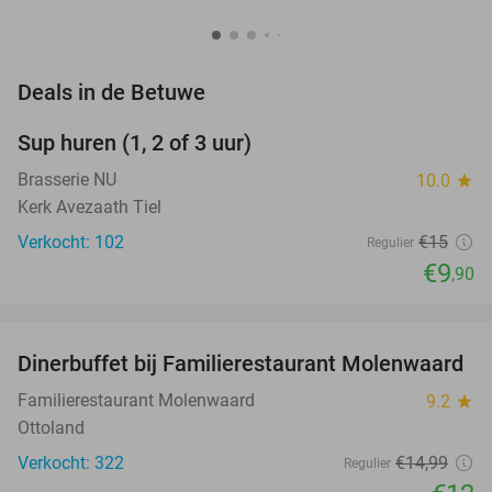
favorite_border
Deals in de Betuwe
Sup huren (1, 2 of 3 uur)
34%
Brasserie NU
10.0
star
Kerk Avezaath Tiel
Verkocht: 102
€15
Regulier
€9
,90
favorite_border
Dinerbuffet bij Familierestaurant Molenwaard
20%
Familierestaurant Molenwaard
9.2
star
Ottoland
Verkocht: 322
€14
,99
Regulier