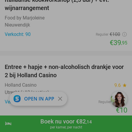
60%
wijnarrangement
Food by Marjoleine
Nieuwendijk
Verkocht: 90
€100
Regulier
€39
,95
favorite_border
Entree + hapje + non-alcoholisch drankje voor
52%
2 bij Holland Casino
Holland Casino
9.6
star
Utrecht (+12 locaties)
close
OPEN IN APP
Verkocht: 11.067
€21
Regulier
€10
favorite_border
Boek nu voor €82
,14
hotel
shopping_cart
Boek nu
navigate_next
per kamer, per nacht