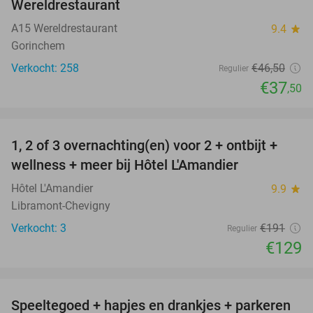
Wereldrestaurant
A15 Wereldrestaurant
9.4
star
Gorinchem
Verkocht: 258
€46
,50
Regulier
€37
,50
favorite_border
1, 2 of 3 overnachting(en) voor 2 + ontbijt +
32%
NEW
wellness + meer bij Hôtel L'Amandier
TODAY
Hôtel L'Amandier
9.9
star
Libramont-Chevigny
Verkocht: 3
€191
Regulier
€129
favorite_border
Speeltegoed + hapjes en drankjes + parkeren
50%