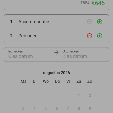
€645
€854
remove_circle_outline
add_circle_outline
1
Accommodatie
remove_circle_outline
add_circle_outline
2
Personen
Inchecken
Uitchecken
Kies datum
Kies datum
augustus 2026
Ma
Di
Wo
Do
Vr
Za
Zo
1
2
3
4
5
6
7
8
9