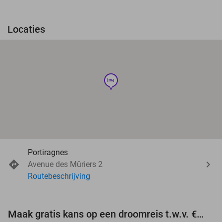
Locaties
hotel
Portiragnes
Avenue des Mûriers 2
Routebeschrijving
Maak gratis kans op een droomreis t.w.v. €3.000!