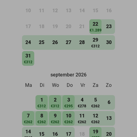
10
11
12
13
14
15
16
22
17
18
19
20
21
23
€1.289
29
24
25
26
27
28
30
€312
31
€312
september 2026
Ma
Di
Wo
Do
Vr
Za
Zo
1
2
3
4
5
6
€312
€312
€295
€278
€262
7
8
9
10
11
12
13
€262
€262
€262
€262
€262
€262
14
19
15
16
17
18
20