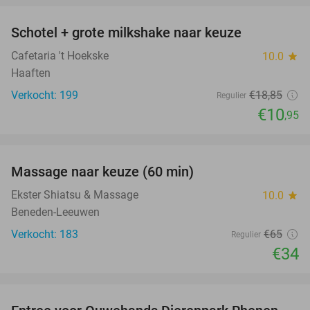
Schotel + grote milkshake naar keuze
42%
Cafetaria 't Hoekske
10.0
star
Haaften
Verkocht: 199
€18
,85
Regulier
€10
,95
favorite_border
Massage naar keuze (60 min)
48%
Ekster Shiatsu & Massage
10.0
star
Beneden-Leeuwen
Verkocht: 183
€65
Regulier
€34
favorite_border