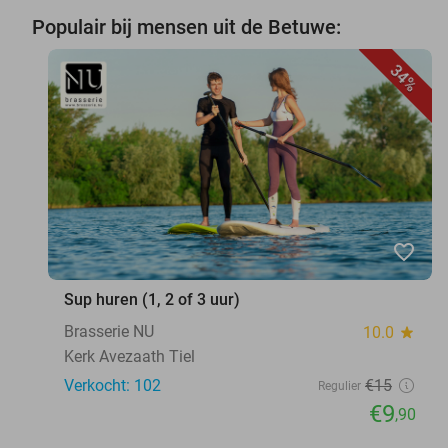
Populair bij mensen uit de Betuwe:
34%
favorite_border
Sup huren (1, 2 of 3 uur)
Brasserie NU
10.0
star
Kerk Avezaath Tiel
Verkocht: 102
€15
Regulier
€9
,90