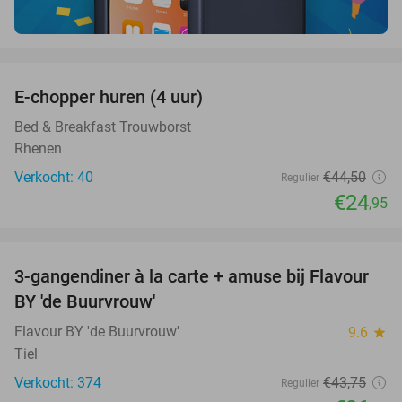
favorite_border
E-chopper huren (4 uur)
44%
Bed & Breakfast Trouwborst
Rhenen
Verkocht: 40
€44
,50
Regulier
€24
,95
favorite_border
3-gangendiner à la carte + amuse bij Flavour
38%
BY 'de Buurvrouw'
Flavour BY 'de Buurvrouw'
9.6
star
Tiel
Verkocht: 374
€43
,75
Regulier