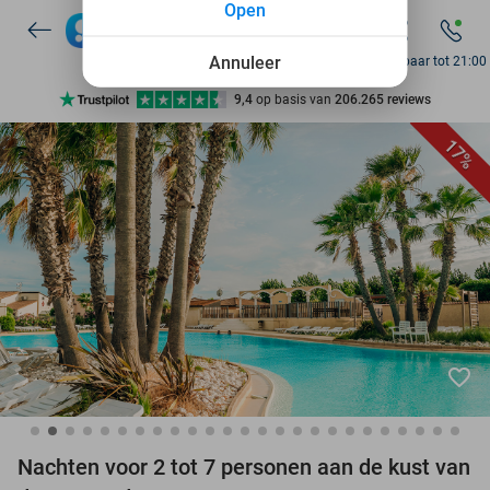
Open
7 dagen per week beschikbaar
10+ miljoen leden
Annuleer
Bereikbaar tot 21:00
9,4
op basis van
206.265 reviews
Ontdek 15.000+ deals
17%
7 dagen per week beschikbaar
10+ miljoen leden
favorite_border
Nachten voor 2 tot 7 personen aan de kust van