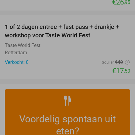
€26
,95
favorite_border
1 of 2 dagen entree + fast pass + drankje +
56%
NEW
workshop voor Taste World Fest
TODAY
Taste World Fest
Rotterdam
Verkocht: 0
€40
Regulier
€17
,50
Voordelig spontaan uit
eten?