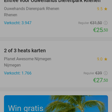
Entree voor Ouwehands Dierenpark Rhenen
19%
Ouwehands Dierenpark Rhenen
9.5
star
Rhenen
Verkocht: 3.947
€31
,50
Regulier
€25
,50
favorite_border
2 of 3 heats karten
29%
Planet Awesome Nijmegen
9.0
star
Nijmegen
Verkocht: 1.766
€39
Regulier
€27
,50
Win gratis