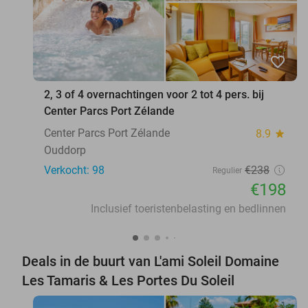
favorite_border
2, 3 of 4 overnachtingen voor 2 tot 4 pers. bij
Center Parcs Port Zélande
Center Parcs Port Zélande
8.9
star
Ouddorp
Verkocht: 98
€238
Regulier
€198
Inclusief toeristenbelasting en bedlinnen
Deals in de buurt van L'ami Soleil Domaine
Les Tamaris & Les Portes Du Soleil