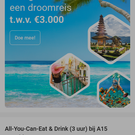
een droomreis
t.w.v. €3.000
Doe mee!
favorite_border
All-You-Can-Eat & Drink (3 uur) bij A15
19%