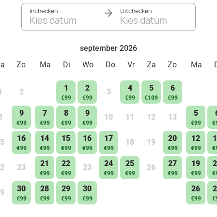
Inchecken
Uitchecken
Kies datum
Kies datum
september 2026
Za
Zo
Ma
Di
Wo
Do
Vr
Za
Zo
Ma
1
2
4
5
6
1
2
3
€99
€99
€99
€109
€99
9
7
8
9
5
8
10
11
12
13
€99
€99
€99
€99
€99
€
16
14
15
16
17
20
12
1
5
18
19
€99
€99
€99
€99
€99
€99
€99
€
21
22
24
25
27
19
2
2
23
23
26
€99
€99
€99
€99
€99
€99
€
30
28
29
30
26
2
9
€99
€99
€99
€99
€99
€