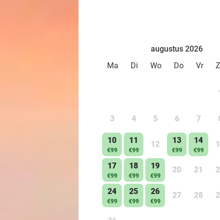
augustus 2026
Ma
Di
Wo
Do
Vr
3
4
5
6
7
10
11
13
14
12
1
€99
€99
€99
€99
17
18
19
20
21
2
€99
€99
€99
24
25
26
27
28
2
€99
€99
€99