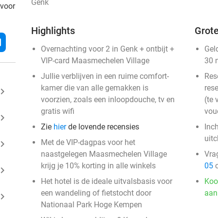
Genk
 voor
Highlights
Grote
l
Overnachting voor 2 in Genk + ontbijt +
Gel
VIP-card Maasmechelen Village
30 
Jullie verblijven in een ruime comfort-
Res
kamer die van alle gemakken is
rese
ard_arrow_right
voorzien, zoals een inloopdouche, tv en
(te 
gratis wifi
vou
ard_arrow_right
Zie
hier
de lovende recensies
Inc
uit
Met de VIP-dagpas voor het
ard_arrow_right
naastgelegen Maasmechelen Village
Vra
krijg je 10% korting in alle winkels
05
o
ard_arrow_right
Het hotel is de ideale uitvalsbasis voor
Koo
een wandeling of fietstocht door
aan
ard_arrow_right
Nationaal Park Hoge Kempen