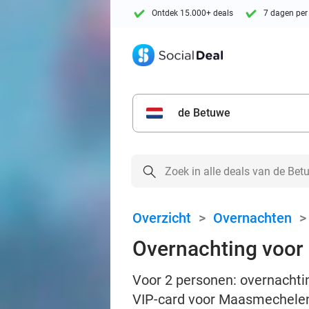
Ontdek 15.000+ deals
7 dagen per
de Betuwe
Overzicht
>
Overnachten
Overnachting voor 
Voor 2 personen: overnachting
VIP-card voor Maasmechelen