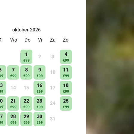
oktober 2026
Di
Wo
Do
Vr
Za
Zo
1
4
2
3
€99
€99
6
7
8
9
11
10
99
€99
€99
€99
€99
3
16
18
14
15
17
99
€99
€99
0
21
22
23
25
24
99
€99
€99
€99
€99
7
28
29
30
31
99
€99
€99
€99