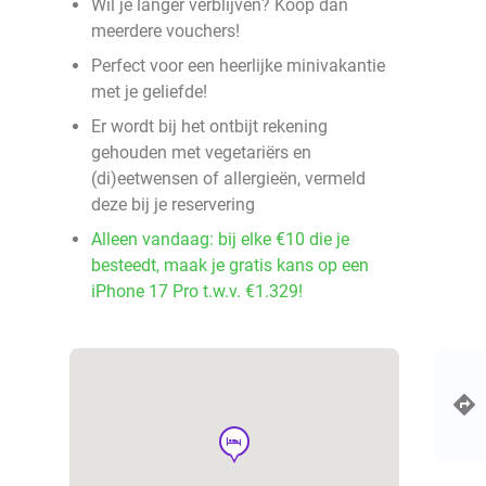
Wil je langer verblijven? Koop dan
meerdere vouchers!
Perfect voor een heerlijke minivakantie
met je geliefde!
Er wordt bij het ontbijt rekening
gehouden met vegetariërs en
(di)eetwensen of allergieën, vermeld
deze bij je reservering
Alleen vandaag: bij elke €10 die je
besteedt, maak je gratis kans op een
iPhone 17 Pro t.w.v. €1.329!
hotel