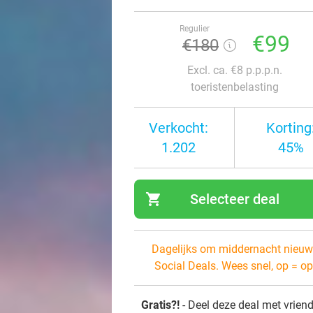
Regulier
€99
€180
Excl. ca. €8 p.p.p.n.
toeristenbelasting
Verkocht:
Korting
1.202
45%
shopping_cart
Selecteer deal
navi
Dagelijks om middernacht nieuw
Social Deals. Wees snel, op = op
Gratis?!
- Deel deze deal met vrien