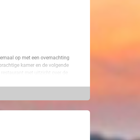
elemaal op met een overnachting
 prachtige kamer en de volgende
t restaurant met uitzicht over de
r met inloopdouche, een tv, wifi en
jverpark in Genk. Met Nationaal Park
e uitvalsbasis voor een heerlijke
oor het naastgelegen
rgeloos shoppen in meer dan 100
ijke minivakantie met je geliefde!