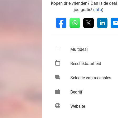
Kopen drie vrienden? Dan is de deal
jou gratis! (
info
)
whatsapp
linkedin
fb
mai
list
keybo
Multideal
date_range
keybo
Beschikbaarheid
chat
keybo
Selectie van recensies
work
keybo
Bedrijf
language
keybo
Website