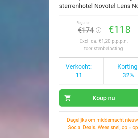
sterrenhotel Novotel Lens No
Regulier
€118
€174
Excl. ca. €1,20 p.p.p.n.
toeristenbelasting
Verkocht:
Korting
11
32%
shopping_cart
Koop nu
navi
Dagelijks om middernacht nieuw
Social Deals. Wees snel, op = op