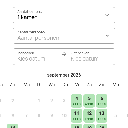
Aantal kamers:
1 kamer
Aantal personen:
Aantal personen
Inchecken
Uitchecken
Kies datum
Kies datum
september 2026
Za
Zo
Ma
Di
Wo
Do
Vr
Za
Zo
Ma
4
5
6
1
2
1
2
3
€118
€118
€118
11
12
13
8
9
7
8
9
10
5
€118
€118
€118