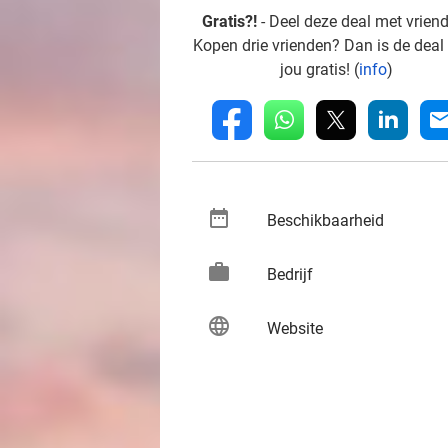
Gratis?!
- Deel deze deal met vrien
Kopen drie vrienden? Dan is de deal
jou gratis! (
info
)
whatsapp
linkedin
fb
mai
date_range
keybo
Beschikbaarheid
work
keybo
Bedrijf
language
keybo
Website