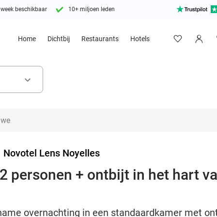
 week beschikbaar
10+ miljoen leden
Home
Dichtbij
Restaurants
Hotels
keyboard_arrow_down
>
Novotel Lens Noyelles
 personen + ontbijt in het hart v
ame overnachting in een standaardkamer met ontbij