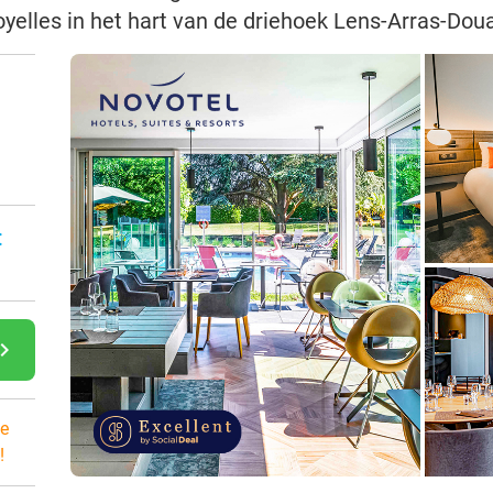
yelles in het hart van de driehoek Lens-Arras-Doua
:
gate_next
e
!