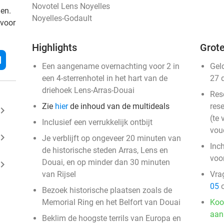
Novotel Lens Noyelles
den.
Noyelles-Godault
 voor
Highlights
Grote
l
Een aangename overnachting voor 2 in
Gel
een 4-sterrenhotel in het hart van de
27 
driehoek Lens-Arras-Douai
Res
Zie
hier
de inhoud van de multideals
rese
ard_arrow_right
(te 
Inclusief een verrukkelijk ontbijt
vou
ard_arrow_right
Je verblijft op ongeveer 20 minuten van
Inc
de historische steden Arras, Lens en
voo
Douai, en op minder dan 30 minuten
ard_arrow_right
van Rijsel
Vra
05
o
Bezoek historische plaatsen zoals de
Memorial Ring en het Belfort van Douai
Koo
aan
Beklim de hoogste terrils van Europa en