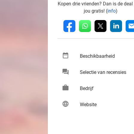
Kopen drie vrienden? Dan is de deal
jou gratis! (
info
)
whatsapp
linkedin
fb
mai
date_range
keybo
Beschikbaarheid
chat
keybo
Selectie van recensies
work
keybo
Bedrijf
language
keybo
Website