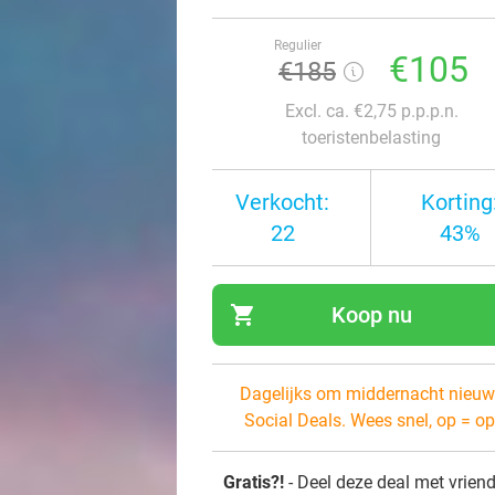
Regulier
€105
€185
Excl. ca. €2,75 p.p.p.n.
toeristenbelasting
Verkocht:
Korting
22
43%
shopping_cart
Koop nu
navi
Dagelijks om middernacht nieuw
Social Deals. Wees snel, op = op
Gratis?!
- Deel deze deal met vrien