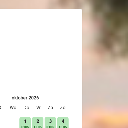
oktober 2026
Di
Wo
Do
Vr
Za
Zo
1
2
3
4
€105
€105
€105
€105