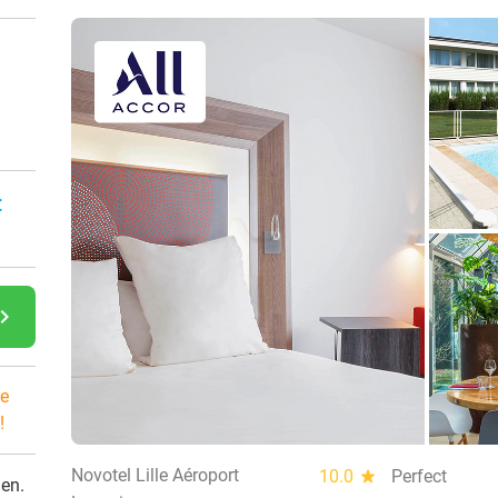
:
gate_next
e
!
Novotel Lille Aéroport
10.0
star
Perfect
den.