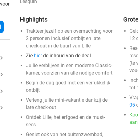
Lesquin
 voor
Highlights
Grote
l
Trakteer jezelf op een overnachting voor
Gel
2 personen inclusief ontbijt en late
12 
check-out in de buurt van Lille
Res
Zie
hier
de inhoud van de deal
rese
ard_arrow_right
(te 
Jullie verblijven in een moderne Classic-
vou
kamer, voorzien van alle nodige comfort
ard_arrow_right
Inc
Begin de dag goed met een verrukkelijk
tot 
ontbijt
ard_arrow_right
Vra
Verleng jullie mini-vakantie dankzij de
05
o
ard_arrow_right
late check-out
Koo
Ontdek Lille, het erfgoed en de must-
aan
sees
Geniet ook van het buitenzwembad,