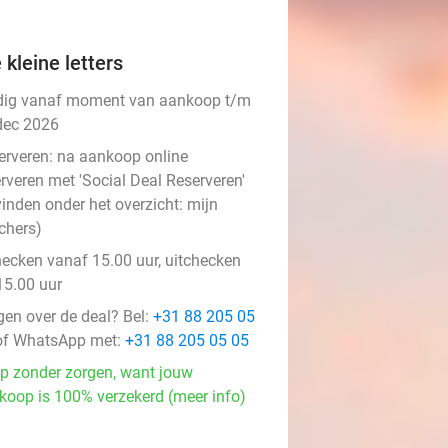
 kleine letters
dig vanaf moment van aankoop t/m
dec 2026
erveren:
na aankoop online
rveren met 'Social Deal Reserveren'
vinden onder het overzicht:
mijn
chers
)
hecken vanaf 15.00 uur, uitchecken
15.00 uur
gen over de deal? Bel:
+31 88 205 05
f WhatsApp met:
+31 88 205 05 05
p zonder zorgen, want jouw
koop is 100% verzekerd (meer info)