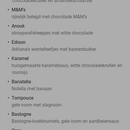
chocoladekrullen en amandelschaafsel
M&M's
rijkelijk belegd met chocolade M&M's
Anouk
stroopwafelreepjes met witte chocolade
Edison
Adriana's wentelteefjes met basterdsuiker
Karamel
huisgemaakte karamelsaus, witte chocoladekrullen en
roomijs
Banatella
Nutella met banaan
Tompouce
gele room met slagroom
Bastogne
Bastogne-koekkruimels, gele room en aardbeiensaus