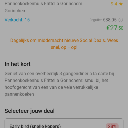
Pannenkoekenhuis Frittella Gorinchem
9.4
star
Gorinchem
Verkocht: 15
€38
,05
Regulier
€27
,50
Dagelijks om middernacht nieuwe Social Deals. Wees
snel, op = op!
In het kort
Geniet van een overheerlijk 3-gangendiner à la carte bij
Pannenkoekenhuis Frittella Gorinchem: smul bij het
hoofdgerecht van een van de vele verrukkelijke
pannenkoeken
Selecteer jouw deal
Early bird (snelle kopers)
28%