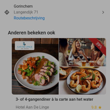
Gorinchem
Langendijk 71
Routebeschrijving
Anderen bekeken ook
39%
favorite_border
3- of 4-gangendiner à la carte aan het water
Hotel Aan De Linge
9.8
star