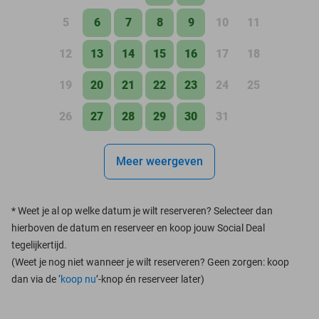
5
6
7
8
9
10
11
12
13
14
15
16
17
18
19
20
21
22
23
24
25
26
27
28
29
30
31
Meer weergeven
*
Weet je al op welke datum je wilt reserveren? Selecteer dan
hierboven de datum en reserveer en koop jouw Social Deal
tegelijkertijd.
(Weet je nog niet wanneer je wilt reserveren? Geen zorgen: koop
dan via de ‘
koop nu
’-knop én reserveer later)