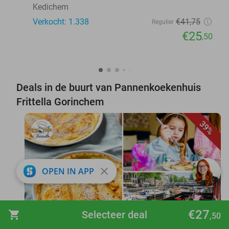
Kedichem
Verkocht: 1.338
€41
,75
Regulier
€25
,50
Deals in de buurt van Pannenkoekenhuis
Frittella Gorinchem
39%
close
OPEN IN APP
€27
shopping_cart
Selecteer deal
favorite_border
,50