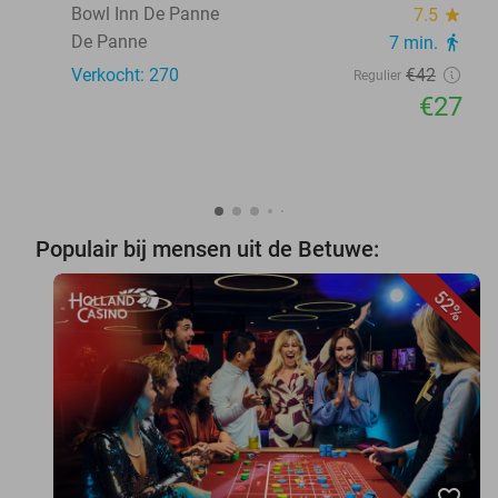
Bowl Inn De Panne
7.5
star
De Panne
7 min.
directions_walk
Verkocht: 270
€42
Regulier
€27
Populair bij mensen uit de Betuwe:
52%