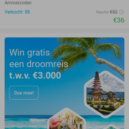
Ammerzoden
Verkocht: 88
€52
Regulier
€36
Win gratis
een droomreis
t.w.v. €3.000
Doe mee!