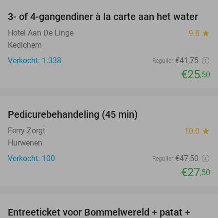
3- of 4-gangendiner à la carte aan het water
39%
Hotel Aan De Linge
9.8
star
Kedichem
Verkocht: 1.338
€41
,75
Regulier
€25
,50
favorite_border
Pedicurebehandeling (45 min)
42%
SOLD
OUT
Ferry Zorgt
10.0
star
Hurwenen
Verkocht: 100
€47
,50
Regulier
€27
,50
favorite_border
Entreeticket voor Bommelwereld + patat +
23%