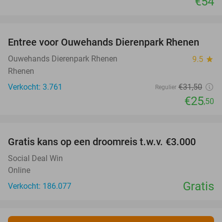
€54
favorite_border
Entree voor Ouwehands Dierenpark Rhenen
19%
Ouwehands Dierenpark Rhenen
9.5
star
Rhenen
Verkocht: 3.761
€31
,50
Regulier
€25
,50
favorite_border
Gratis kans op een droomreis t.w.v. €3.000
Social Deal Win
Online
Gratis
Verkocht: 186.077