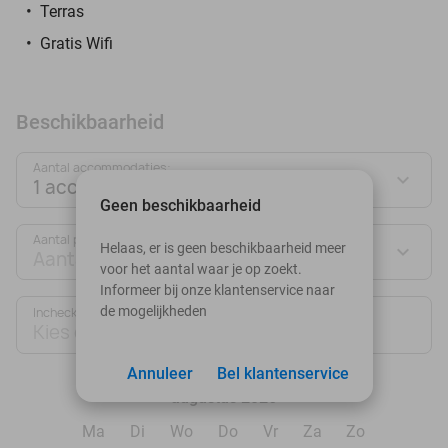
Terras
Gratis Wifi
Beschikbaarheid
Aantal accommodaties:
1 accommodatie
Geen beschikbaarheid
Aantal personen:
Helaas, er is geen beschikbaarheid meer
Aantal personen
voor het aantal waar je op zoekt.
Informeer bij onze klantenservice naar
de mogelijkheden
Inchecken
Uitchecken
Kies datum
Kies datum
Annuleer
Bel klantenservice
augustus 2026
Ma
Di
Wo
Do
Vr
Za
Zo