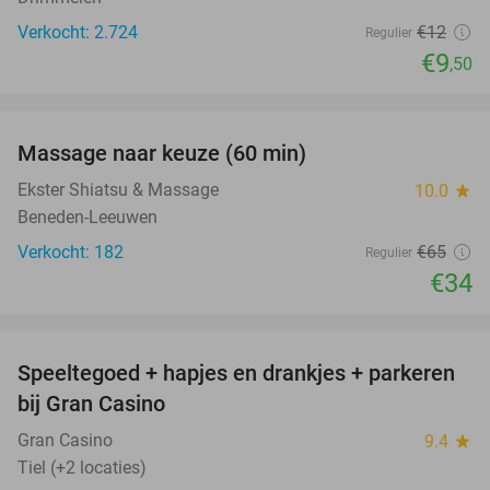
Verkocht: 2.724
€12
Regulier
€9
,50
favorite_border
Massage naar keuze (60 min)
48%
Ekster Shiatsu & Massage
10.0
star
Beneden-Leeuwen
Verkocht: 182
€65
Regulier
€34
favorite_border
Speeltegoed + hapjes en drankjes + parkeren
50%
bij Gran Casino
Gran Casino
9.4
star
Tiel (+2 locaties)