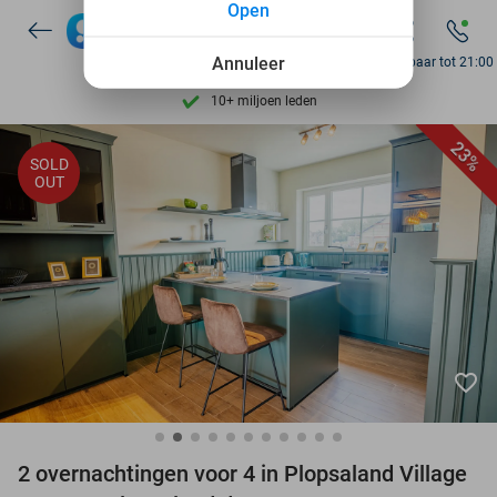
Open
7 dagen per week beschikbaar
Annuleer
Bereikbaar tot 21:00
10+ miljoen leden
9,4
op basis van
206.160 reviews
Ontdek 15.000+ deals
23%
SOLD
OUT
7 dagen per week beschikbaar
10+ miljoen leden
favorite_border
2 overnachtingen voor 4 in Plopsaland Village