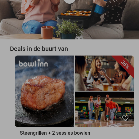
Deals in de buurt van
36%
favorite_border
Steengrillen + 2 sessies bowlen