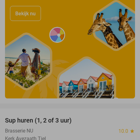
Bekijk nu
favorite_border
Sup huren (1, 2 of 3 uur)
34%
Brasserie NU
10.0
star
Kerk Avezaath Tiel