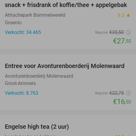
snack + frisdrank of koffie/thee + appelgebak
Attractiepark Bommelwereld
9.5
star
Groenlo
Verkocht: 34.465
€35
,50
Regulier
€27
,50
favorite_border
Entree voor Avonturenboerderij Molenwaard
27%
Avonturenboerderij Molenwaard
Groot-Ammers
Verkocht: 8.763
€22
,75
Regulier
€16
,50
favorite_border
Engelse high tea (2 uur)
32%