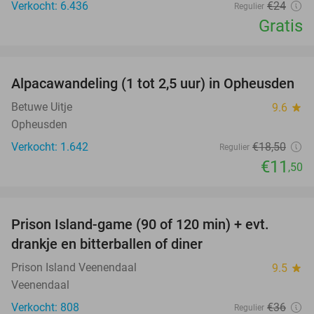
Verkocht: 6.436
€24
Regulier
Gratis
favorite_border
Alpacawandeling (1 tot 2,5 uur) in Opheusden
38%
Betuwe Uitje
9.6
star
Opheusden
Verkocht: 1.642
€18
,50
Regulier
€11
,50
favorite_border
Prison Island-game (90 of 120 min) + evt.
33%
drankje en bitterballen of diner
Prison Island Veenendaal
9.5
star
Veenendaal
Verkocht: 808
€36
Regulier