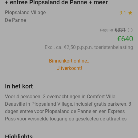
+ entree Plopsaland de Panne + meer
Plopsaland Village
9.1
star
De Panne
€831
Regulier
€640
Excl. ca. €2,50 p.p.p.n. toeristenbelasting
Binnenkort online::
Uitverkocht!
In het kort
Voor 4 personen: 2 overnachtingen in Comfort Villa
Deauville in Plopsaland Village, inclusief gratis parkeren, 3
dagen entree voor Plopsaland de Panne en een Express
Pass voor versnelde toegang op geselecteerde attracties
Highlights