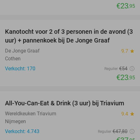
€23
,95
favorite_border
Kanotocht voor 2 of 3 personen in de avond (3
56%
uur) + pannenkoek bij De Jonge Graaf
De Jonge Graaf
9.7
star
Cothen
Verkocht: 170
€54
Regulier
€23
,95
favorite_border
All-You-Can-Eat & Drink (3 uur) bij Triavium
21%
Wereldkeuken Triavium
9.4
star
Nijmegen
Verkocht: 4.743
€47
,80
Regulier