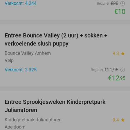
Verkocht: 4.244
€20
Regulier
€10
favorite_border
Entree Bounce Valley (2 uur) + sokken +
41%
verkoelende slush puppy
Bounce Valley Arnhem
9.3
star
Velp
Verkocht: 2.325
€21
,95
Regulier
€12
,95
favorite_border
Entree Sprookjesweken Kinderpretpark
39%
Julianatoren
Kinderpretpark Julianatoren
9.4
star
Apeldoorn