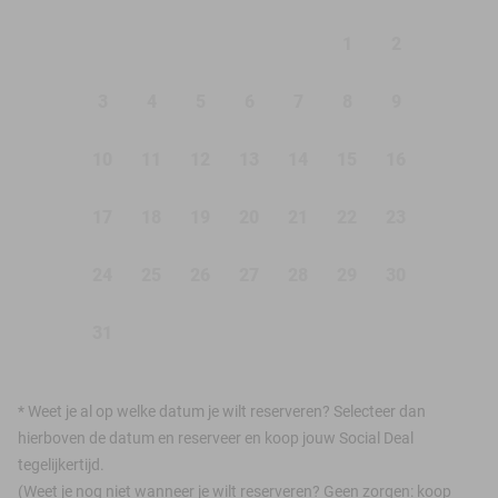
1
2
3
4
5
6
7
8
9
10
11
12
13
14
15
16
17
18
19
20
21
22
23
24
25
26
27
28
29
30
31
*
Weet je al op welke datum je wilt reserveren? Selecteer dan
hierboven de datum en reserveer en koop jouw Social Deal
tegelijkertijd.
(Weet je nog niet wanneer je wilt reserveren? Geen zorgen: koop