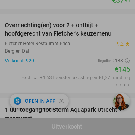
€37
,95
favorite_border
Overnachting(en) voor 2 + ontbijt +
21%
hoofdgerecht van Fletcher's keuzemenu
Fletcher Hotel-Restaurant Erica
9.2
star
Berg en Dal
Verkocht: 920
€183
Regulier
€145
Excl. ca. €1,63 toeristenbelasting en €1,37 handling
p.p.p.n.
favorite_border
close
OPEN IN APP
1 uur toegang tot Storm Aquapark Utrecht +
31%
zwemvest
Uitverkocht!
Storm Aquapark Utrecht
9.4
star