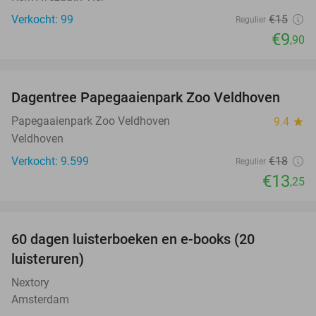
Verkocht: 99
€15
Regulier
€9
,90
favorite_border
Dagentree Papegaaienpark Zoo Veldhoven
26%
Papegaaienpark Zoo Veldhoven
9.4
star
Veldhoven
Verkocht: 9.599
€18
Regulier
€13
,25
favorite_border
100%
60 dagen luisterboeken en e-books (20
luisteruren)
Nextory
Amsterdam