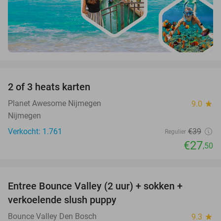
favorite_border
2 of 3 heats karten
29%
Planet Awesome Nijmegen
9.0
star
Nijmegen
Verkocht: 1.761
€39
Regulier
€27
,50
favorite_border
Entree Bounce Valley (2 uur) + sokken +
46%
verkoelende slush puppy
Bounce Valley Den Bosch
9.3
star