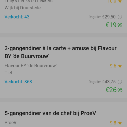
Lucy's Leuks en Lekkers
10.0
star
Wijk bij Duurstede
Verkocht: 43
€29
,50
Regulier
€19
,99
favorite_border
3-gangendiner à la carte + amuse bij Flavour
38%
BY 'de Buurvrouw'
Flavour BY 'de Buurvrouw'
9.6
star
Tiel
Verkocht: 363
€43
,75
Regulier
€26
,95
favorite_border
5-gangendiner van de chef bij ProeV
31%
ProeV
9.8
star