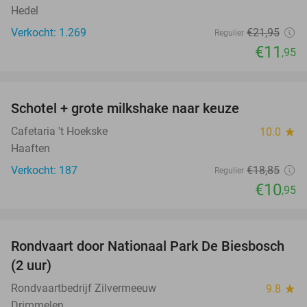
Hedel
Verkocht: 1.269
€21
,95
Regulier
€11
,95
favorite_border
Schotel + grote milkshake naar keuze
42%
Cafetaria 't Hoekske
10.0
star
Haaften
Verkocht: 187
€18
,85
Regulier
€10
,95
favorite_border
Rondvaart door Nationaal Park De Biesbosch
21%
(2 uur)
Rondvaartbedrijf Zilvermeeuw
9.8
star
Drimmelen