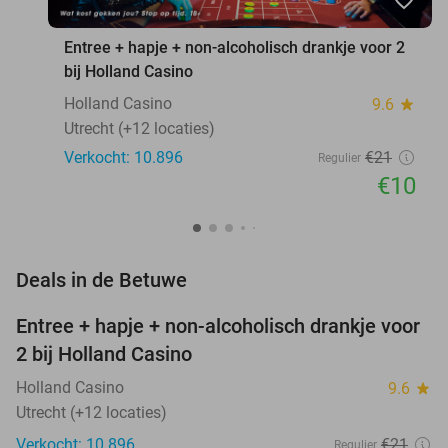
favorite_border
Entree + hapje + non-alcoholisch drankje voor 2
bij Holland Casino
Holland Casino
9.6
star
Utrecht (+12 locaties)
Verkocht: 10.896
€21
Regulier
€10
favorite_border
Deals in de Betuwe
Entree + hapje + non-alcoholisch drankje voor
52%
2 bij Holland Casino
Holland Casino
9.6
star
Utrecht (+12 locaties)
Verkocht: 10.896
€21
Regulier