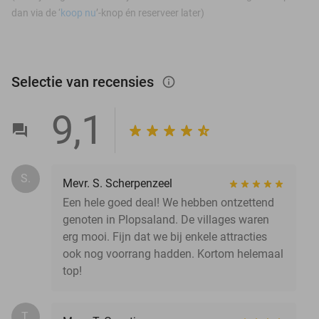
dan via de ‘
koop nu
’-knop én reserveer later)
Selectie van recensies
info_outlined
9,1
S.
Mevr. S. Scherpenzeel
Een hele goed deal! We hebben ontzettend
genoten in Plopsaland. De villages waren
erg mooi. Fijn dat we bij enkele attracties
ook nog voorrang hadden. Kortom helemaal
top!
T.