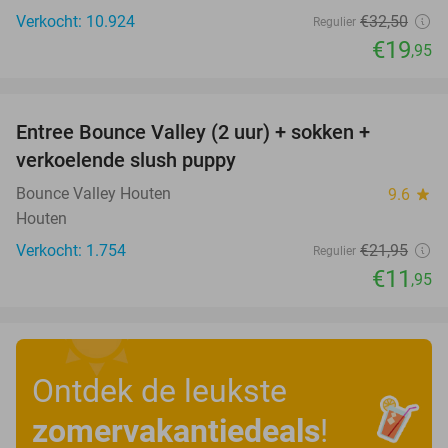
Verkocht: 10.924
€32
,50
Regulier
€19
,95
favorite_border
Entree Bounce Valley (2 uur) + sokken +
46%
verkoelende slush puppy
Bounce Valley Houten
9.6
star
Houten
Verkocht: 1.754
€21
,95
Regulier
€11
,95
Ontdek de leukste
zomervakantiedeals
!