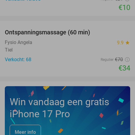
€10
favorite_border
Ontspanningsmassage (60 min)
51%
Fysio Angela
9.9
star
Tiel
Verkocht: 68
€70
Regulier
€34
Win vandaag een gratis
iPhone 17 Pro
Meer info