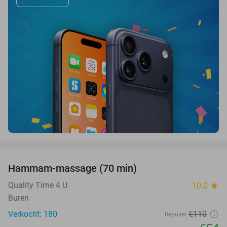
favorite_border
Hammam-massage (70 min)
51%
SOLD
OUT
Quality Time 4 U
10.0
star
Buren
Verkocht: 180
€110
Regulier