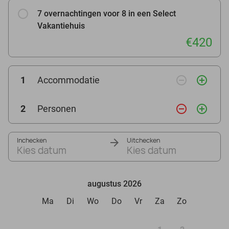
7 overnachtingen voor 8 in een Select
Vakantiehuis
€420
remove_circle_outline
add_circle_outline
1
Accommodatie
remove_circle_outline
add_circle_outline
2
Personen
Inchecken
Uitchecken
Kies datum
Kies datum
augustus 2026
Ma
Di
Wo
Do
Vr
Za
Zo