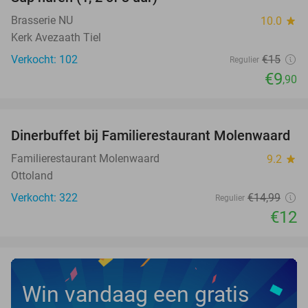
34%
Brasserie NU
10.0
star
Kerk Avezaath Tiel
Verkocht: 102
€15
Regulier
€9
,90
favorite_border
Dinerbuffet bij Familierestaurant Molenwaard
20%
Familierestaurant Molenwaard
9.2
star
Ottoland
Verkocht: 322
€14
,99
Regulier
€12
Win vandaag een gratis