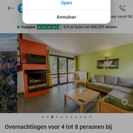
Open
7 dagen per week beschikbaar
10+ miljoen leden
Annuleer
Bereikbaar vanaf 08
9,4
op basis van
206.257 reviews
Ontdek 15.000+ deals
7 dagen per week beschikbaar
10+ miljoen leden
favorite_border
Overnachtingen voor 4 tot 8 personen bij