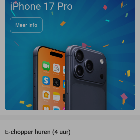
iPhone 17 Pro
Meer info
favorite_border
E-chopper huren (4 uur)
44%