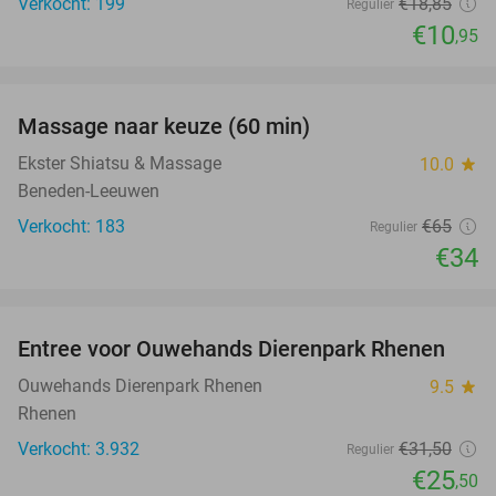
Verkocht: 199
€18
,85
Regulier
€10
,95
favorite_border
Massage naar keuze (60 min)
48%
Ekster Shiatsu & Massage
10.0
star
Beneden-Leeuwen
Verkocht: 183
€65
Regulier
€34
favorite_border
Entree voor Ouwehands Dierenpark Rhenen
19%
Ouwehands Dierenpark Rhenen
9.5
star
Rhenen
Verkocht: 3.932
€31
,50
Regulier
€25
,50