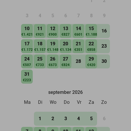
1
2
3
4
5
6
7
8
9
10
11
12
13
14
15
16
€1.421
€921
€900
€827
€601
€1.188
17
18
19
20
21
22
23
€1.172
€1.157
€1.148
€1.134
€351
€858
24
25
26
27
29
28
30
€507
€733
€673
€824
€420
31
€223
september 2026
Ma
Di
Wo
Do
Vr
Za
Zo
1
2
3
4
5
6