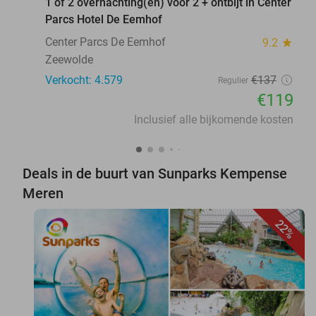
1 of 2 overnachting(en) voor 2 + ontbijt in Center
Parcs Hotel De Eemhof
Center Parcs De Eemhof
9.2
star
Zeewolde
Verkocht: 4.579
€137
Regulier
€119
Inclusief alle bijkomende kosten
Deals in de buurt van Sunparks Kempense
Meren
22%