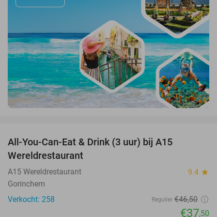
favorite_border
All-You-Can-Eat & Drink (3 uur) bij A15
19%
Wereldrestaurant
A15 Wereldrestaurant
9.4
star
Gorinchem
Verkocht: 258
€46
,50
Regulier
€37
,50