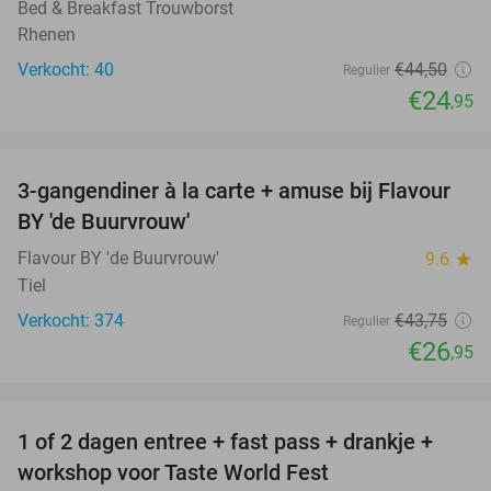
Bed & Breakfast Trouwborst
Rhenen
Verkocht: 40
€44
,50
Regulier
€24
,95
favorite_border
3-gangendiner à la carte + amuse bij Flavour
38%
BY 'de Buurvrouw'
Flavour BY 'de Buurvrouw'
9.6
star
Tiel
Verkocht: 374
€43
,75
Regulier
€26
,95
favorite_border
1 of 2 dagen entree + fast pass + drankje +
56%
NEW
workshop voor Taste World Fest
TODAY