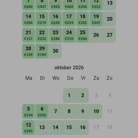
7
8
9
10
11
12
13
€200
€437
€453
€465
€356
€522
14
15
16
17
18
19
20
€206
€219
€230
€254
€202
€347
21
22
23
24
25
26
27
€151
€232
€286
€310
€260
28
29
30
€189
€189
oktober 2026
Ma
Di
Wo
Do
Vr
Za
Zo
1
2
3
4
5
6
7
8
9
10
11
€244
€302
12
13
14
15
16
17
18
€395