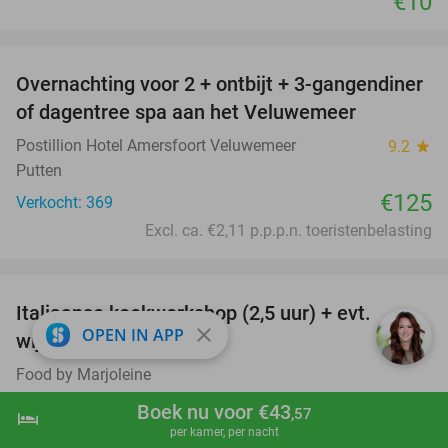
€10
favorite_border
Overnachting voor 2 + ontbijt + 3-gangendiner
of dagentree spa aan het Veluwemeer
Postillion Hotel Amersfoort Veluwemeer
9.2
star
Putten
€125
Verkocht: 369
Excl. ca. €2,11 p.p.p.n. toeristenbelasting
favorite_border
Italiaanse kookworkshop (2,5 uur) + evt.
60%
close
OPEN IN APP
wijnarrangement
Food by Marjoleine
Nieuwendijk
Boek nu voor €43
,57
hotel
shopping_cart
Boek nu
navigate_next
Verkocht: 90
€100
Regulier
per kamer, per nacht