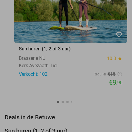
favorite_border
Sup huren (1, 2 of 3 uur)
Brasserie NU
10.0
star
Kerk Avezaath Tiel
Verkocht: 102
€15
Regulier
€9
,90
favorite_border
Deals in de Betuwe
Sup huren (1, 2 of 3 uur)