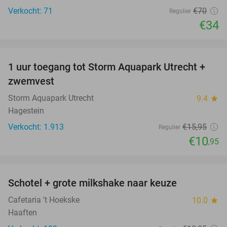
Verkocht: 71
€70
Regulier
€34
favorite_border
1 uur toegang tot Storm Aquapark Utrecht +
31%
zwemvest
Storm Aquapark Utrecht
9.4
star
Hagestein
Verkocht: 1.913
€15
,95
Regulier
€10
,95
favorite_border
Schotel + grote milkshake naar keuze
42%
Cafetaria 't Hoekske
10.0
star
Haaften