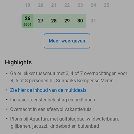
19
20
21
22
23
24
25
26
27
28
29
30
31
€601
Meer weergeven
Highlights
Ga er lekker tussenuit met 3, 4 of 7 overnachtingen voor
4, 6 of 8 personen bij Sunparks Kempense Meren
Zie hier de inhoud van de multideals
Inclusief toeristenbelasting en bedlinnen
Overnacht in een sfeervol vakantiehuis
Plons bij Aquafun, met golfslagbad, wildwaterbaan,
glijbanen, jacuzzi, kinderbad en buitenbad