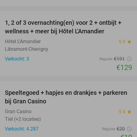
favorite_border
1, 2 of 3 overnachting(en) voor 2 + ontbijt +
32%
NEW
wellness + meer bij Hôtel L'Amandier
TODAY
Hôtel L'Amandier
9.9
star
Libramont-Chevigny
Verkocht: 3
€191
Regulier
€129
favorite_border
Speeltegoed + hapjes en drankjes + parkeren
50%
bij Gran Casino
Gran Casino
9.4
star
Tiel (+2 locaties)
Verkocht: 4.287
€20
Regulier