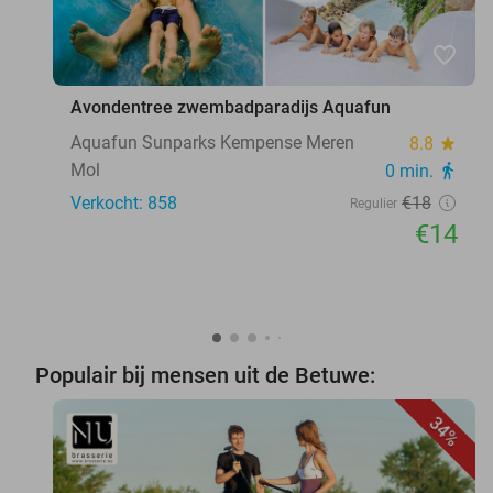
favorite_border
Avondentree zwembadparadijs Aquafun
Aquafun Sunparks Kempense Meren
8.8
star
Mol
0 min.
directions_walk
Verkocht: 858
€18
Regulier
€14
Populair bij mensen uit de Betuwe:
34%