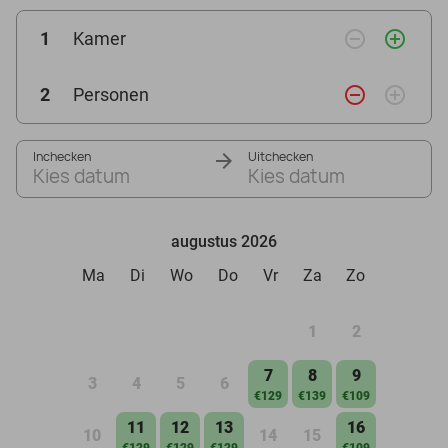
remove_circle_outline
add_circle_outline
1
Kamer
remove_circle_outline
add_circle_outline
2
Personen
Inchecken
Uitchecken
Kies datum
Kies datum
augustus 2026
Ma
Di
Wo
Do
Vr
Za
Zo
1
2
7
8
9
3
4
5
6
€129
€139
€109
11
12
13
16
10
14
15
€129
€129
€129
€109