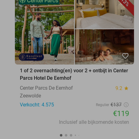
13%
favorite_border
1 of 2 overnachting(en) voor 2 + ontbijt in Center
Parcs Hotel De Eemhof
Center Parcs De Eemhof
9.2
star
Zeewolde
Verkocht: 4.575
€137
Regulier
€119
Inclusief alle bijkomende kosten