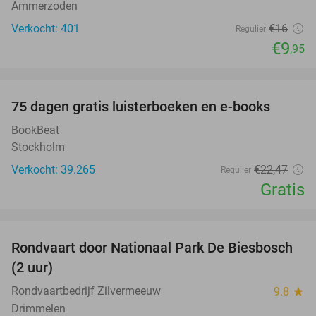
Ammerzoden
Verkocht: 401
€16
Regulier
€9
,95
favorite_border
100%
75 dagen gratis luisterboeken en e-books
BookBeat
Stockholm
Verkocht: 39.265
€22
,47
Regulier
Gratis
favorite_border
Rondvaart door Nationaal Park De Biesbosch
21%
(2 uur)
Rondvaartbedrijf Zilvermeeuw
9.8
star
Drimmelen