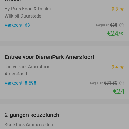
By Rens Food & Drinks
9.8
star
Wijk bij Duurstede
Verkocht: 63
€35
Regulier
€24
,95
favorite_border
Entree voor DierenPark Amersfoort
24%
DierenPark Amersfoort
9.4
star
Amersfoort
Verkocht: 8.598
€31
,50
Regulier
€24
favorite_border
2-gangen keuzelunch
38%
Koetshuis Ammerzoden