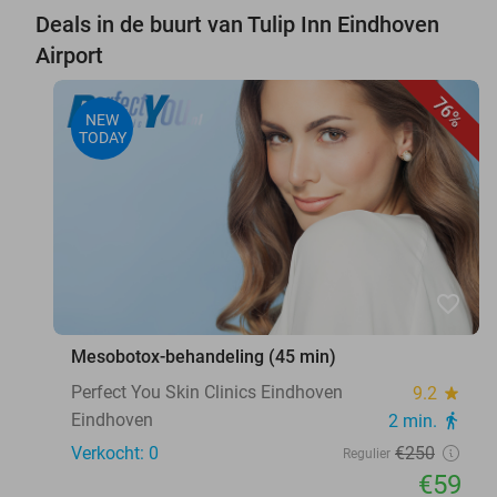
Deals in de buurt van Tulip Inn Eindhoven
Airport
76%
NEW
TODAY
favorite_border
Mesobotox-behandeling (45 min)
Perfect You Skin Clinics Eindhoven
9.2
star
Eindhoven
2 min.
directions_walk
Verkocht: 0
€250
Regulier
€59