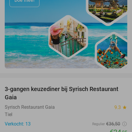
Doe mee!
favorite_border
3-gangen keuzediner bij Syrisch Restaurant
32%
Gaia
Syrisch Restaurant Gaia
9.3
star
Tiel
Verkocht: 13
€36
,50
Regulier