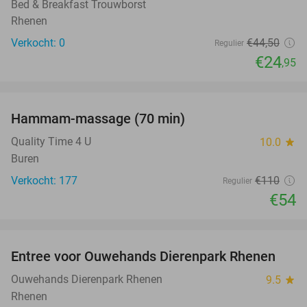
TODAY
Bed & Breakfast Trouwborst
Rhenen
Verkocht: 0
€44
,50
Regulier
€24
,95
favorite_border
Hammam-massage (70 min)
51%
Quality Time 4 U
10.0
star
Buren
Verkocht: 177
€110
Regulier
€54
favorite_border
Entree voor Ouwehands Dierenpark Rhenen
19%
Ouwehands Dierenpark Rhenen
9.5
star
Rhenen