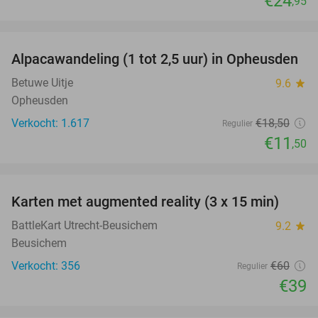
€24
,95
favorite_border
Alpacawandeling (1 tot 2,5 uur) in Opheusden
38%
Betuwe Uitje
9.6
star
Opheusden
Verkocht: 1.617
€18
,50
Regulier
€11
,50
favorite_border
Karten met augmented reality (3 x 15 min)
35%
BattleKart Utrecht-Beusichem
9.2
star
Beusichem
Verkocht: 356
€60
Regulier
€39
favorite_border