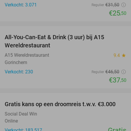
Verkocht: 3.071
€31
,50
Regulier
€25
,50
favorite_border
All-You-Can-Eat & Drink (3 uur) bij A15
19%
Wereldrestaurant
A15 Wereldrestaurant
9.4
star
Gorinchem
Verkocht: 230
€46
,50
Regulier
€37
,50
favorite_border
Gratis kans op een droomreis t.w.v. €3.000
Social Deal Win
Online
Gratis
Verkocht: 183.517