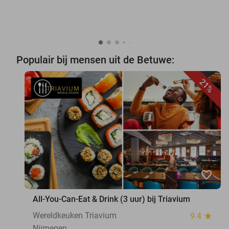
Populair bij mensen uit de Betuwe:
21%
favorite_border
All-You-Can-Eat & Drink (3 uur) bij Triavium
Wereldkeuken Triavium
9.4
star
Nijmegen