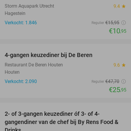
Storm Aquapark Utrecht
9.4
star
Hagestein
Verkocht: 1.846
€15
,95
Regulier
€10
,95
favorite_border
4-gangen keuzediner bij De Beren
46%
Restaurant De Beren Houten
9.6
star
Houten
Verkocht: 2.090
€47
,70
Regulier
€25
,95
favorite_border
2- of 3-gangen keuzediner óf 3- of 4-
29%
gangendiner van de chef bij By Rens Food &
Drinks