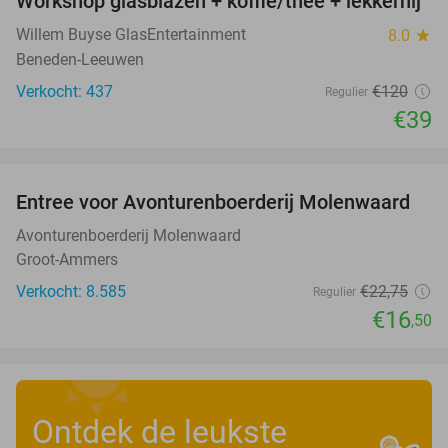
Workshop glasblazen + koffie/thee + lekkernij
68%
Willem Buyse GlasEntertainment
8.0
star
Beneden-Leeuwen
Verkocht: 437
€120
Regulier
€39
favorite_border
Entree voor Avonturenboerderij Molenwaard
27%
Avonturenboerderij Molenwaard
Groot-Ammers
Verkocht: 8.585
€22
,75
Regulier
€16
,50
Ontdek de leukste