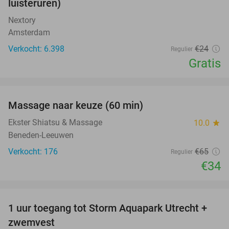
luisteruren)
Nextory
Amsterdam
Verkocht: 6.398
€24
Regulier
Gratis
favorite_border
Massage naar keuze (60 min)
48%
Ekster Shiatsu & Massage
10.0
star
Beneden-Leeuwen
Verkocht: 176
€65
Regulier
€34
favorite_border
1 uur toegang tot Storm Aquapark Utrecht +
31%
zwemvest