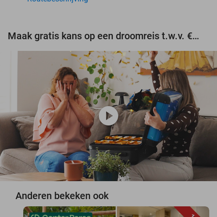
Maak gratis kans op een droomreis t.w.v. €3.000!
play_circle
Anderen bekeken ook