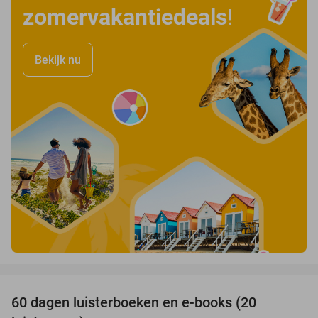
zomervakantiedeals
!
Bekijk nu
favorite_border
100%
60 dagen luisterboeken en e-books (20