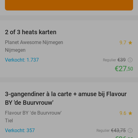
favorite_border
2 of 3 heats karten
29%
Planet Awesome Nijmegen
9.7
star
Nijmegen
Verkocht: 1.737
€39
Regulier
€27
,50
favorite_border
3-gangendiner à la carte + amuse bij Flavour
38%
BY 'de Buurvrouw'
Flavour BY 'de Buurvrouw'
9.6
star
Tiel
Verkocht: 357
€43
,75
Regulier