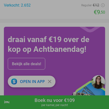
Verkocht: 2.652
€12
Regulier
€9
,50
draai vanaf €19 over de
kop op Achtbanendag!
Bekijk alle deals!
close
OPEN IN APP
Boek nu voor €109
hotel
shopping_cart
Boek nu
navigate_next
per kamer, per nacht