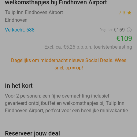
welkomsthapjes bij Eindhoven Airport
Tulip Inn Eindhoven Airport
7.3
star
Eindhoven
Verkocht: 588
€159
Regulier
€109
Excl. ca. €5,25 p.p.p.n. toeristenbelasting
Dagelijks om middernacht nieuwe Social Deals. Wees
snel, op = op!
In het kort
Voor 2 personen: een fijne overnachting inclusief
gevarieerd ontbijtbuffet en welkomsthapjes bij Tulip Inn
Eindhoven Airport, perfect voor een heerlijke minivakantie
Reserveer jouw deal