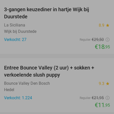
3-gangen keuzediner in hartje Wijk bij
36%
Duurstede
La Siciliana
8.9
star
Wijk bij Duurstede
Verkocht: 27
€29
,50
Regulier
€18
,95
favorite_border
Entree Bounce Valley (2 uur) + sokken +
46%
verkoelende slush puppy
Bounce Valley Den Bosch
9.3
star
Hedel
Verkocht: 1.224
€21
,95
Regulier
€11
,95
favorite_border