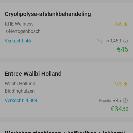
Cryolipolyse-afslankbehandeling
90%
KHE Wellness
8.6
star
's-Hertogenbosch
Verkocht: 46
€450
Regulier
€45
favorite_border
Entree Walibi Holland
25%
Walibi Holland
9.3
star
Biddinghuizen
Verkocht: 4.804
€46
Regulier
€34
,50
favorite_border