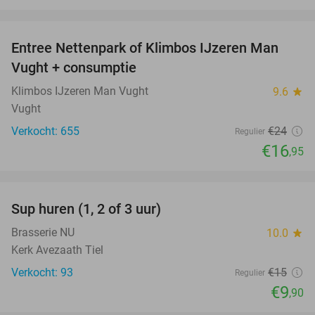
favorite_border
Entree Nettenpark of Klimbos IJzeren Man
29%
Vught + consumptie
Klimbos IJzeren Man Vught
9.6
star
Vught
Verkocht: 655
€24
Regulier
€16
,95
favorite_border
Sup huren (1, 2 of 3 uur)
34%
Brasserie NU
10.0
star
Kerk Avezaath Tiel
Verkocht: 93
€15
Regulier
€9
,90
favorite_border