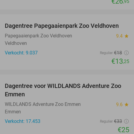
€26
,95
favorite_border
Dagentree Papegaaienpark Zoo Veldhoven
26%
Papegaaienpark Zoo Veldhoven
9.4
star
Veldhoven
Verkocht: 9.037
€18
Regulier
€13
,25
favorite_border
Dagentree voor WILDLANDS Adventure Zoo
24%
Emmen
WILDLANDS Adventure Zoo Emmen
9.6
star
Emmen
Verkocht: 17.453
€33
Regulier
€25