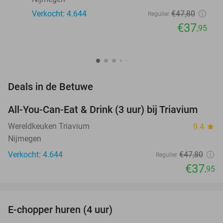
Verkocht: 4.644
€47
,80
Regulier
€37
,95
favorite_border
Deals in de Betuwe
All-You-Can-Eat & Drink (3 uur) bij Triavium
21%
Wereldkeuken Triavium
9.4
star
Nijmegen
Verkocht: 4.644
€47
,80
Regulier
€37
,95
favorite_border
E-chopper huren (4 uur)
44%
NEW