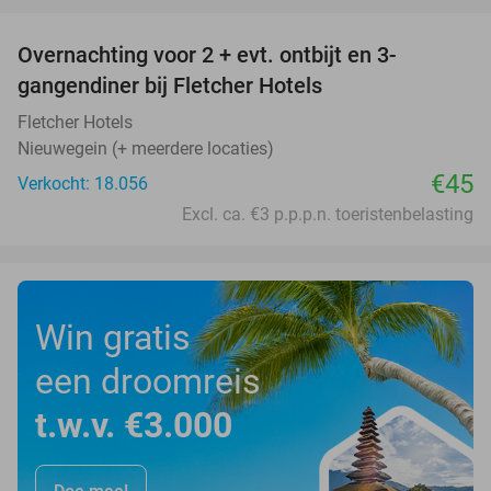
Overnachting voor 2 + evt. ontbijt en 3-
gangendiner bij Fletcher Hotels
Fletcher Hotels
Nieuwegein (+ meerdere locaties)
€45
Verkocht: 18.056
Excl. ca. €3 p.p.p.n. toeristenbelasting
Win gratis
een droomreis
t.w.v. €3.000