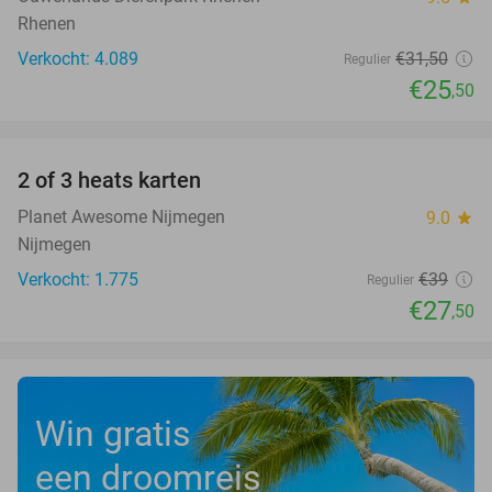
Rhenen
Verkocht: 4.089
€31
,50
Regulier
€25
,50
favorite_border
2 of 3 heats karten
29%
Planet Awesome Nijmegen
9.0
star
Nijmegen
Verkocht: 1.775
€39
Regulier
€27
,50
Win gratis
een droomreis