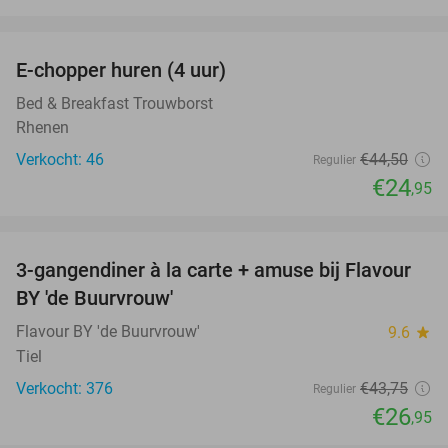
favorite_border
E-chopper huren (4 uur)
44%
Bed & Breakfast Trouwborst
Rhenen
Verkocht: 46
€44
,50
Regulier
€24
,95
favorite_border
3-gangendiner à la carte + amuse bij Flavour
38%
BY 'de Buurvrouw'
Flavour BY 'de Buurvrouw'
9.6
star
Tiel
Verkocht: 376
€43
,75
Regulier
€26
,95