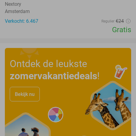
Nextory
Amsterdam
Verkocht: 6.467
€24
Regulier
Gratis
Ontdek de leukste
zomervakantiedeals
!
Bekijk nu