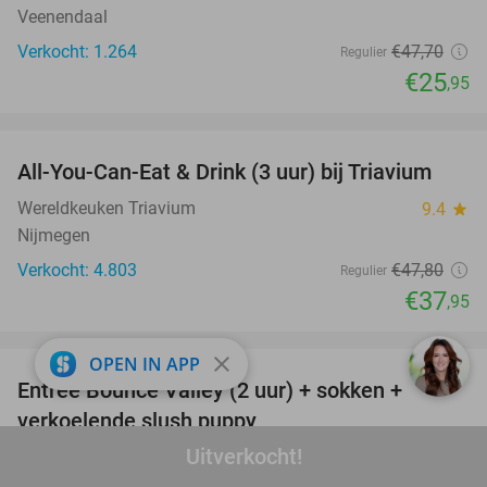
Veenendaal
Verkocht: 1.264
€47
,70
Regulier
€25
,95
favorite_border
All-You-Can-Eat & Drink (3 uur) bij Triavium
21%
Wereldkeuken Triavium
9.4
star
Nijmegen
Verkocht: 4.803
€47
,80
Regulier
€37
,95
favorite_border
close
OPEN IN APP
Entree Bounce Valley (2 uur) + sokken +
46%
verkoelende slush puppy
Uitverkocht!
Bounce Valley Houten
9.6
star
Houten