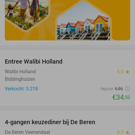
favorite_border
Entree Walibi Holland
25%
Walibi Holland
9.3
star
Biddinghuizen
Verkocht: 5.218
€46
Regulier
€34
,50
favorite_border
4-gangen keuzediner bij De Beren
46%
De Beren Veenendaal
9.7
star