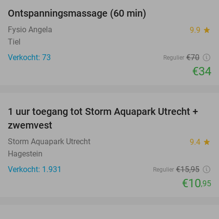
Ontspanningsmassage (60 min)
51%
Fysio Angela
9.9
star
Tiel
Verkocht: 73
€70
Regulier
€34
favorite_border
1 uur toegang tot Storm Aquapark Utrecht +
31%
zwemvest
Storm Aquapark Utrecht
9.4
star
Hagestein
Verkocht: 1.931
€15
,95
Regulier
€10
,95
favorite_border