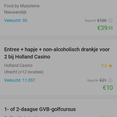
Food by Marjoleine
Nieuwendijk
Verkocht: 90
€100
Regulier
€39
,95
favorite_border
Entree + hapje + non-alcoholisch drankje voor
52%
2 bij Holland Casino
Holland Casino
9.6
star
Utrecht (+12 locaties)
Verkocht: 11.097
€21
Regulier
€10
favorite_border
1- of 2-daagse GVB-golfcursus
92%