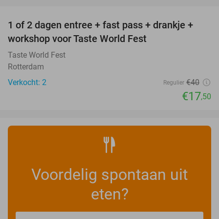
favorite_border
1 of 2 dagen entree + fast pass + drankje +
56%
NEW
workshop voor Taste World Fest
TODAY
Taste World Fest
Rotterdam
Verkocht: 2
€40
Regulier
€17
,50
Voordelig spontaan uit
eten?