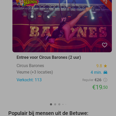
25%
favorite_border
Entree voor Circus Barones (2 uur)
Circus Barones
9.8
star
Veurne (+3 locaties)
4 min.
directions_car
Verkocht: 113
€26
Regulier
€19
,50
Populair bij mensen uit de Betuwe: