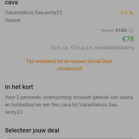
cava
Vakantiehuis Sea-renity23
9.0
star
Veurne
€160
Regulier
€78
Excl. ca. €5 p.p.p.n. toeristenbelasting
Tijd resterend tot de nieuwe Social Deal:
Uitverkocht!
In het kort
Voor 2 personen: overnachting inclusief gebruik van sauna
en bubbelbad en een fles cava bij Vakantiehuis Sea-
renity23
Selecteer jouw deal