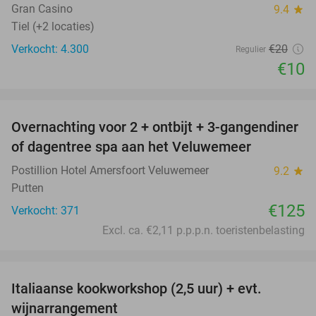
Gran Casino
9.4
star
Tiel (+2 locaties)
Verkocht: 4.300
€20
Regulier
€10
favorite_border
Overnachting voor 2 + ontbijt + 3-gangendiner
of dagentree spa aan het Veluwemeer
Postillion Hotel Amersfoort Veluwemeer
9.2
star
Putten
€125
Verkocht: 371
Excl. ca. €2,11 p.p.p.n. toeristenbelasting
favorite_border
Italiaanse kookworkshop (2,5 uur) + evt.
60%
wijnarrangement