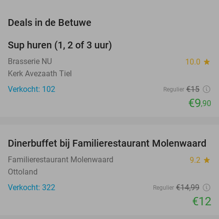
favorite_border
Deals in de Betuwe
Sup huren (1, 2 of 3 uur)
34%
Brasserie NU
10.0
star
Kerk Avezaath Tiel
Verkocht: 102
€15
Regulier
€9
,90
favorite_border
Dinerbuffet bij Familierestaurant Molenwaard
20%
Familierestaurant Molenwaard
9.2
star
Ottoland
Verkocht: 322
€14
,99
Regulier
€12