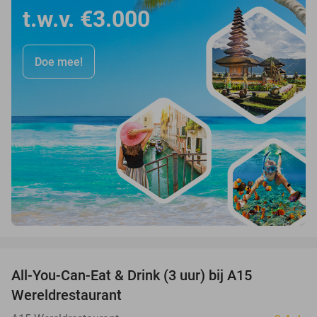
t.w.v. €3.000
Doe mee!
favorite_border
All-You-Can-Eat & Drink (3 uur) bij A15
19%
Wereldrestaurant