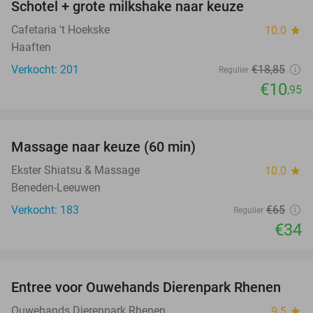
Schotel + grote milkshake naar keuze
42%
Cafetaria 't Hoekske
10.0
star
Haaften
Verkocht: 201
€18
,85
Regulier
€10
,95
favorite_border
Massage naar keuze (60 min)
48%
Ekster Shiatsu & Massage
10.0
star
Beneden-Leeuwen
Verkocht: 183
€65
Regulier
€34
favorite_border
Entree voor Ouwehands Dierenpark Rhenen
19%
Ouwehands Dierenpark Rhenen
9.5
star