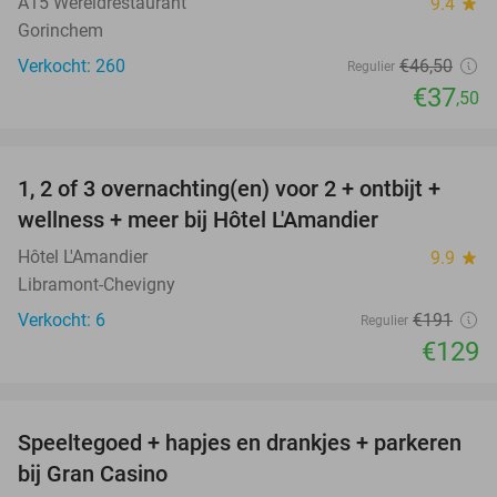
A15 Wereldrestaurant
9.4
star
Gorinchem
Verkocht: 260
€46
,50
Regulier
€37
,50
favorite_border
1, 2 of 3 overnachting(en) voor 2 + ontbijt +
32%
NEW
wellness + meer bij Hôtel L'Amandier
TODAY
Hôtel L'Amandier
9.9
star
Libramont-Chevigny
Verkocht: 6
€191
Regulier
€129
favorite_border
Speeltegoed + hapjes en drankjes + parkeren
50%
bij Gran Casino