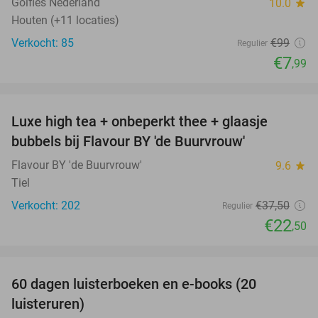
Golfles Nederland
10.0
star
Houten (+11 locaties)
Verkocht: 85
€99
Regulier
€7
,99
favorite_border
Luxe high tea + onbeperkt thee + glaasje
40%
bubbels bij Flavour BY 'de Buurvrouw'
Flavour BY 'de Buurvrouw'
9.6
star
Tiel
Verkocht: 202
€37
,50
Regulier
€22
,50
favorite_border
100%
60 dagen luisterboeken en e-books (20
luisteruren)