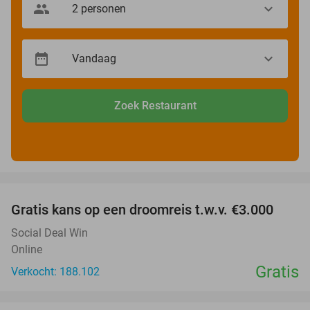
Zoek Restaurant
favorite_border
Gratis kans op een droomreis t.w.v. €3.000
Social Deal Win
Online
Gratis
Verkocht: 188.102
favorite_border