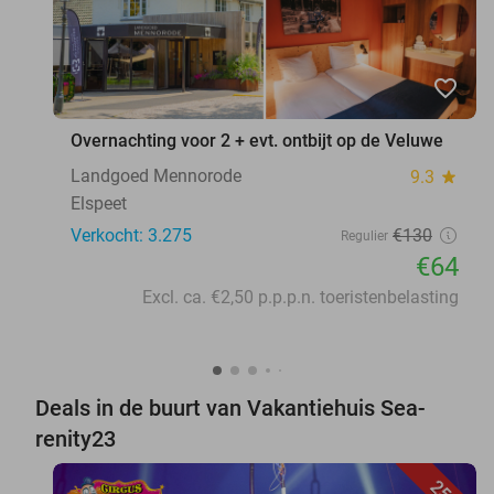
favorite_border
Overnachting voor 2 + evt. ontbijt op de Veluwe
Landgoed Mennorode
9.3
star
Elspeet
Verkocht: 3.275
€130
Regulier
€64
Excl. ca. €2,50 p.p.p.n. toeristenbelasting
Deals in de buurt van Vakantiehuis Sea-
renity23