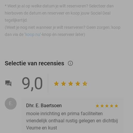
*
Weet je al op welke datum je wilt reserveren? Selecteer dan
hierboven de datum en reserveer en koop jouw Social Deal
tegelijkertijd.
(Weet je nog niet wanneer je wilt reserveren? Geen zorgen: koop
dan via de ‘
koop nu
’-knop én reserveer later)
Selectie van recensies
info_outlined
9,0
E.
Dhr. E. Baertsoen
mooie inrichting en prima faciliteiten
vriendelijk onthaal rustig gelegen en dichtbij
Veurne en kust