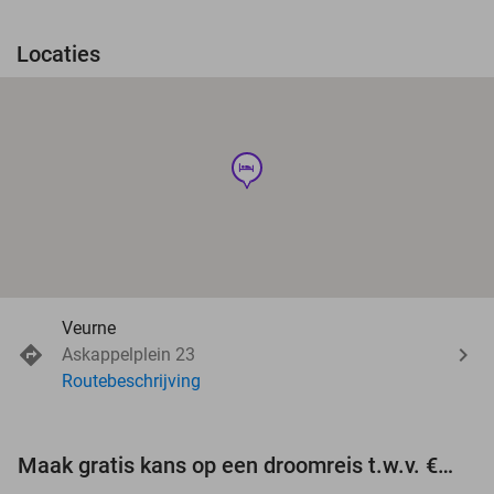
Locaties
hotel
Veurne
Askappelplein 23
Routebeschrijving
Maak gratis kans op een droomreis t.w.v. €3.000!