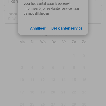
1 kamer
voor het aantal waar je op zoekt.
Informeer bij onze klantenservice naar
de mogelijkheden
Inchecken
Uitchecken
Kies datum
Kies datum
Annuleer
Bel klantenservice
augustus 2026
Ma
Di
Wo
Do
Vr
Za
Zo
1
2
3
4
5
6
7
8
9
10
11
12
13
14
15
16
17
18
19
20
21
22
23
24
25
26
27
28
29
30