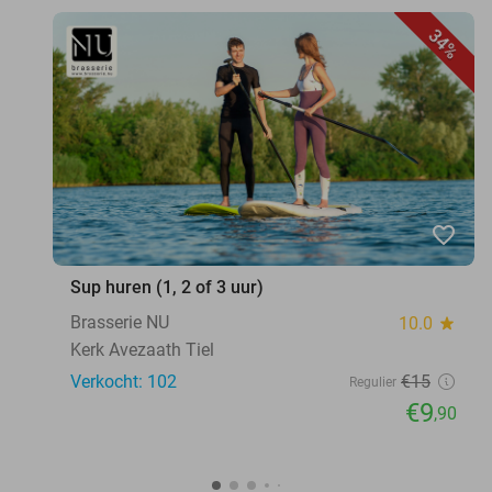
34%
favorite_border
Sup huren (1, 2 of 3 uur)
Brasserie NU
10.0
star
Kerk Avezaath Tiel
Verkocht: 102
€15
Regulier
€9
,90