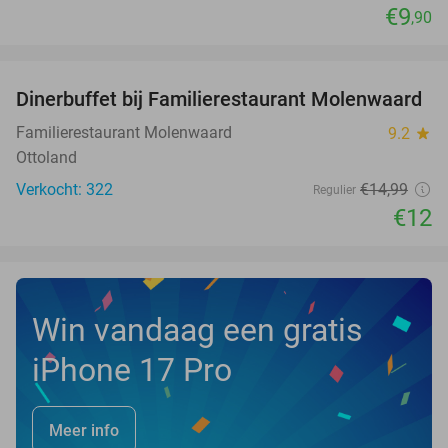
€9
,90
favorite_border
Dinerbuffet bij Familierestaurant Molenwaard
20%
Familierestaurant Molenwaard
9.2
star
Ottoland
Verkocht: 322
€14
,99
Regulier
€12
Win vandaag een gratis
iPhone 17 Pro
Meer info