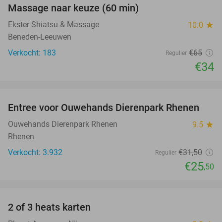
Massage naar keuze (60 min)
48%
Ekster Shiatsu & Massage
10.0
star
Beneden-Leeuwen
Verkocht: 183
€65
Regulier
€34
favorite_border
Entree voor Ouwehands Dierenpark Rhenen
19%
Ouwehands Dierenpark Rhenen
9.5
star
Rhenen
Verkocht: 3.932
€31
,50
Regulier
€25
,50
favorite_border
2 of 3 heats karten
29%