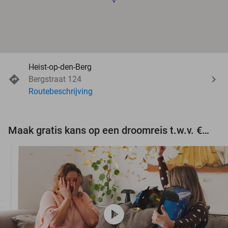
Heist-op-den-Berg
Bergstraat 124
Routebeschrijving
Maak gratis kans op een droomreis t.w.v. €3.000!
play_circle