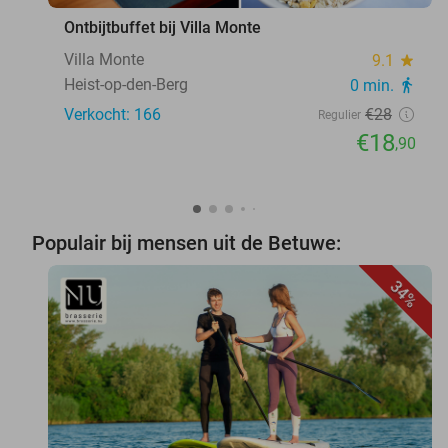
Ontbijtbuffet bij Villa Monte
Villa Monte
9.1
star
Heist-op-den-Berg
0 min.
directions_walk
Verkocht: 166
€28
Regulier
€18
,90
Populair bij mensen uit de Betuwe:
34%