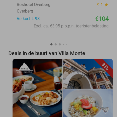
Boshotel Overberg
9.1
star
Overberg
€104
Verkocht: 93
Excl. ca. €3,95 p.p.p.n. toeristenbelasting
Deals in de buurt van Villa Monte
33%
favorite_border