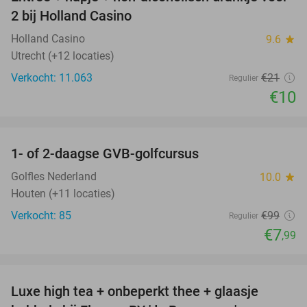
52%
2 bij Holland Casino
Holland Casino
9.6
star
Utrecht (+12 locaties)
Verkocht: 11.063
€21
Regulier
€10
favorite_border
1- of 2-daagse GVB-golfcursus
92%
Golfles Nederland
10.0
star
Houten (+11 locaties)
Verkocht: 85
€99
Regulier
€7
,99
favorite_border
Luxe high tea + onbeperkt thee + glaasje
40%