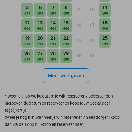
5
6
7
8
11
9
10
€99
€99
€99
€99
€99
12
13
14
15
18
16
17
€99
€99
€99
€99
€99
19
20
21
22
25
23
24
€99
€99
€99
€99
€99
26
27
28
29
30
31
€99
€99
€99
€99
Meer weergeven
*
Weet je al op welke datum je wilt reserveren? Selecteer dan
hierboven de datum en reserveer en koop jouw Social Deal
tegelijkertijd.
(Weet je nog niet wanneer je wilt reserveren? Geen zorgen: koop
dan via de ‘
koop nu
’-knop én reserveer later)