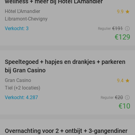
wellness + meer bij Hôtel L'Amandier
TODAY
Hôtel L'Amandier
9.9
star
Libramont-Chevigny
Verkocht: 3
€191
Regulier
€129
favorite_border
Speeltegoed + hapjes en drankjes + parkeren
50%
bij Gran Casino
Gran Casino
9.4
star
Tiel (+2 locaties)
Verkocht: 4.287
€20
Regulier
€10
favorite_border
Overnachting voor 2 + ontbijt + 3-gangendiner