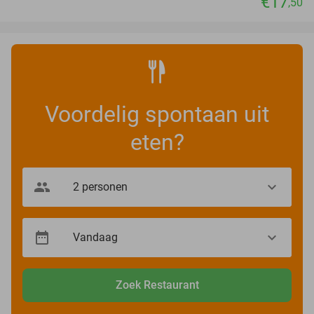
€17
,50
Voordelig spontaan uit
eten?
Zoek Restaurant