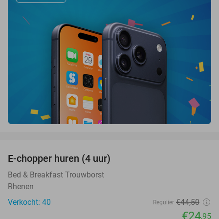
favorite_border
E-chopper huren (4 uur)
44%
Bed & Breakfast Trouwborst
Rhenen
Verkocht: 40
€44
,50
Regulier
€24
,95