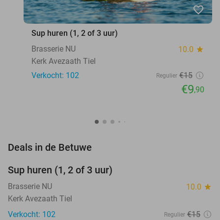
favorite_border
Sup huren (1, 2 of 3 uur)
Brasserie NU
10.0
star
Kerk Avezaath Tiel
Verkocht: 102
€15
Regulier
€9
,90
favorite_border
Deals in de Betuwe
Sup huren (1, 2 of 3 uur)
34%
Brasserie NU
10.0
star
Kerk Avezaath Tiel
Verkocht: 102
€15
Regulier