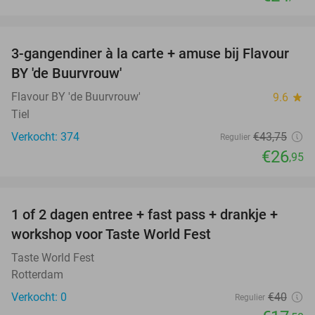
favorite_border
3-gangendiner à la carte + amuse bij Flavour
38%
BY 'de Buurvrouw'
Flavour BY 'de Buurvrouw'
9.6
star
Tiel
Verkocht: 374
€43
,75
Regulier
€26
,95
favorite_border
1 of 2 dagen entree + fast pass + drankje +
56%
NEW
workshop voor Taste World Fest
TODAY
Taste World Fest
Rotterdam
Verkocht: 0
€40
Regulier