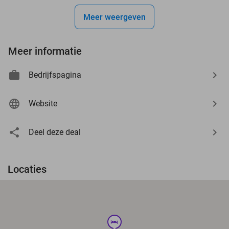
Meer weergeven
Meer informatie
Bedrijfspagina
Website
Deel deze deal
Locaties
hotel