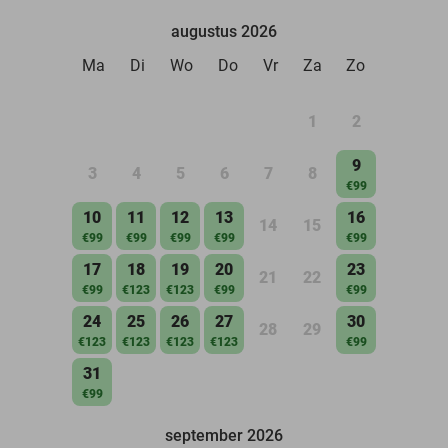
augustus 2026
Ma
Di
Wo
Do
Vr
Za
Zo
1
2
9
3
4
5
6
7
8
€99
10
11
12
13
16
14
15
€99
€99
€99
€99
€99
17
18
19
20
23
21
22
€99
€123
€123
€99
€99
24
25
26
27
30
28
29
€123
€123
€123
€123
€99
31
€99
september 2026