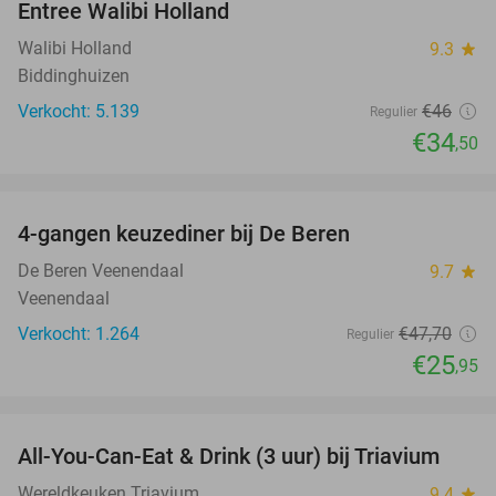
Entree Walibi Holland
25%
Walibi Holland
9.3
star
Biddinghuizen
Verkocht: 5.139
€46
Regulier
€34
,50
favorite_border
4-gangen keuzediner bij De Beren
46%
De Beren Veenendaal
9.7
star
Veenendaal
Verkocht: 1.264
€47
,70
Regulier
€25
,95
favorite_border
All-You-Can-Eat & Drink (3 uur) bij Triavium
21%
Wereldkeuken Triavium
9.4
star