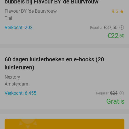
bubbels bij Flavour BY 'de Buurvrouw'
Flavour BY 'de Buurvrouw'
9.6
star
Tiel
Verkocht: 202
€37
,50
Regulier
€22
,50
favorite_border
100%
60 dagen luisterboeken en e-books (20
luisteruren)
Nextory
Amsterdam
Verkocht: 6.455
€24
Regulier
Gratis