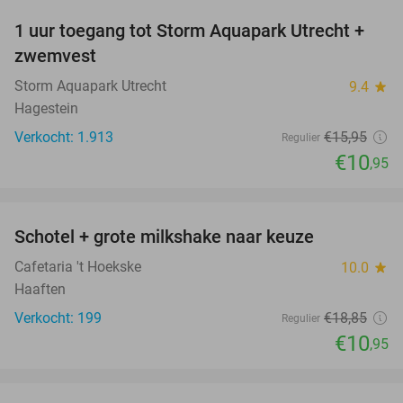
1 uur toegang tot Storm Aquapark Utrecht +
31%
zwemvest
Storm Aquapark Utrecht
9.4
star
Hagestein
Verkocht: 1.913
€15
,95
Regulier
€10
,95
favorite_border
Schotel + grote milkshake naar keuze
42%
Cafetaria 't Hoekske
10.0
star
Haaften
Verkocht: 199
€18
,85
Regulier
€10
,95
favorite_border