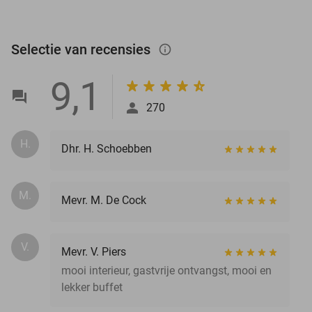
Selectie van recensies
info_outlined
9,1
270
H.
Dhr. H. Schoebben
M.
Mevr. M. De Cock
V.
Mevr. V. Piers
mooi interieur, gastvrije ontvangst, mooi en
lekker buffet