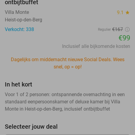
ontbijtbuffet
Villa Monte
9.1
star
Heist-op-den-Berg
Verkocht: 338
€167
Regulier
€99
Inclusief alle bijkomende kosten
Dagelijks om middernacht nieuwe Social Deals. Wees
snel, op = op!
In het kort
Voor 1 of 2 personen: ontspannende overnachting in een
standaard eenpersoonskamer of deluxe kamer bij Villa
Monte in Heist-op-den-Berg, inclusief ontbijtbuffet
Selecteer jouw deal