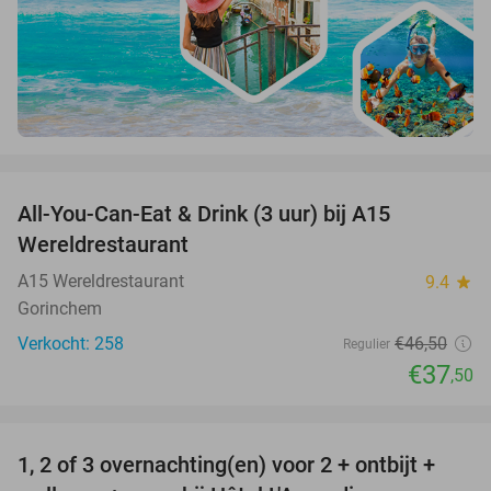
favorite_border
All-You-Can-Eat & Drink (3 uur) bij A15
19%
Wereldrestaurant
A15 Wereldrestaurant
9.4
star
Gorinchem
Verkocht: 258
€46
,50
Regulier
€37
,50
favorite_border
1, 2 of 3 overnachting(en) voor 2 + ontbijt +
32%
NEW