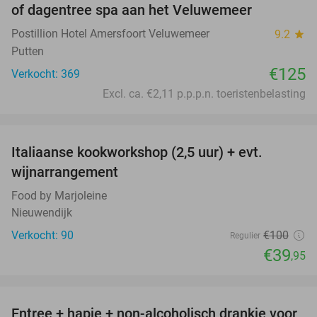
of dagentree spa aan het Veluwemeer
Postillion Hotel Amersfoort Veluwemeer
9.2
star
Putten
€125
Verkocht: 369
Excl. ca. €2,11 p.p.p.n. toeristenbelasting
favorite_border
Italiaanse kookworkshop (2,5 uur) + evt.
60%
wijnarrangement
Food by Marjoleine
Nieuwendijk
Verkocht: 90
€100
Regulier
€39
,95
favorite_border
Entree + hapje + non-alcoholisch drankje voor