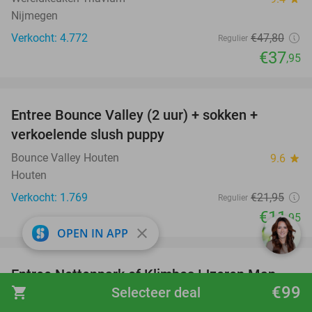
Nijmegen
Verkocht: 4.772
€47
,80
Regulier
€37
,95
favorite_border
Entree Bounce Valley (2 uur) + sokken +
46%
verkoelende slush puppy
Bounce Valley Houten
9.6
star
Houten
Verkocht: 1.769
€21
,95
Regulier
€11
,95
close
OPEN IN APP
favorite_border
Entree Nettenpark of Klimbos IJzeren Man
29%
€99
shopping_cart
Selecteer deal
Vught + consumptie