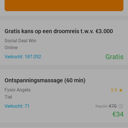
favorite_border
Gratis kans op een droomreis t.w.v. €3.000
Social Deal Win
Online
Gratis
Verkocht: 187.052
favorite_border
Ontspanningsmassage (60 min)
51%
Fysio Angela
9.9
star
Tiel
Verkocht: 71
€70
Regulier
€34
favorite_border