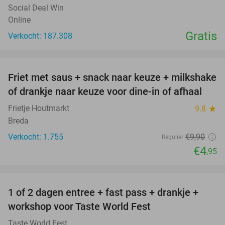
Social Deal Win
Online
Gratis
Verkocht: 187.308
favorite_border
Friet met saus + snack naar keuze + milkshake
50%
of drankje naar keuze voor dine-in of afhaal
Frietje Houtmarkt
9.8
star
Breda
Verkocht: 1.755
€9
,90
Regulier
€4
,95
favorite_border
1 of 2 dagen entree + fast pass + drankje +
56%
NEW
workshop voor Taste World Fest
TODAY
Taste World Fest