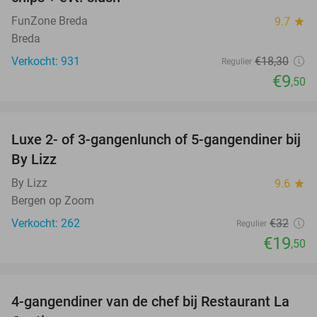
FunZone Breda
9.7
star
Breda
Verkocht: 931
€18
,30
Regulier
€9
,50
favorite_border
Luxe 2- of 3-gangenlunch of 5-gangendiner bij
39%
By Lizz
By Lizz
9.6
star
Bergen op Zoom
Verkocht: 262
€32
Regulier
€19
,50
favorite_border
4-gangendiner van de chef bij Restaurant La
32%