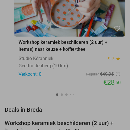
favorite_border
Workshop keramiek beschilderen (2 uur) +
item(s) naar keuze + koffie/thee
Studio Kéranniek
9.7
star
Geertruidenberg (10 km)
Verkocht: 0
€49
,95
Regulier
€28
,50
favorite_border
Deals in Breda
Workshop keramiek beschilderen (2 uur) +
43%
NEW