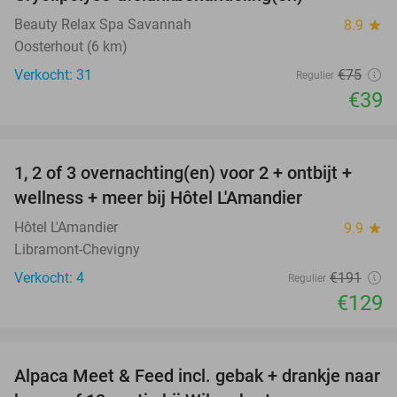
48%
Beauty Relax Spa Savannah
8.9
star
Oosterhout (6 km)
Verkocht: 31
€75
Regulier
€39
favorite_border
1, 2 of 3 overnachting(en) voor 2 + ontbijt +
32%
NEW
wellness + meer bij Hôtel L'Amandier
TODAY
Hôtel L'Amandier
9.9
star
Libramont-Chevigny
Verkocht: 4
€191
Regulier
€129
favorite_border
Alpaca Meet & Feed incl. gebak + drankje naar
43%