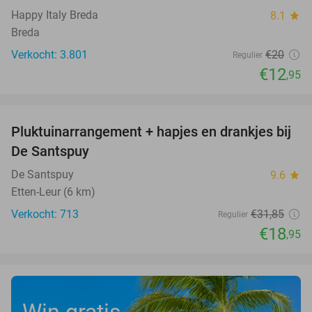
Happy Italy Breda
8.1
star
Breda
Verkocht: 3.801
€20
Regulier
€12
,95
favorite_border
Pluktuinarrangement + hapjes en drankjes bij
41%
De Santspuy
De Santspuy
9.6
star
Etten-Leur (6 km)
Verkocht: 713
€31
,85
Regulier
€18
,95