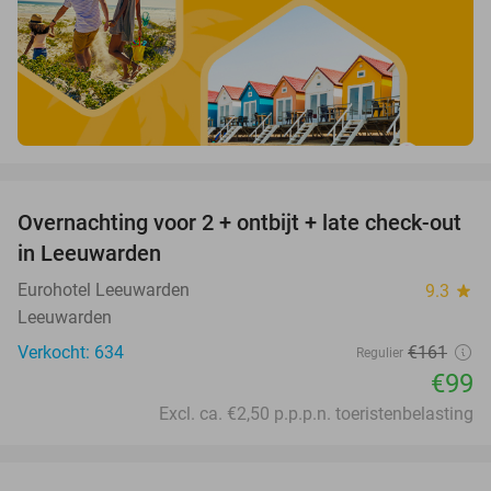
favorite_border
Overnachting voor 2 + ontbijt + late check-out
39%
in Leeuwarden
Eurohotel Leeuwarden
9.3
star
Leeuwarden
Verkocht: 634
€161
Regulier
€99
Excl. ca. €2,50 p.p.p.n. toeristenbelasting
favorite_border