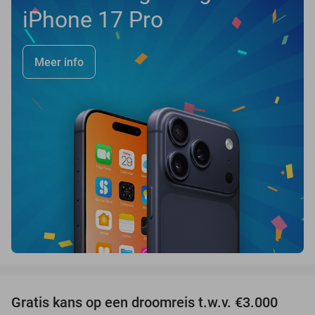
iPhone 17 Pro
Meer info
favorite_border
Gratis kans op een droomreis t.w.v. €3.000