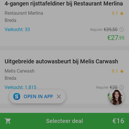
4-gangen rijsttafeldiner bij Restaurant Merlina
29%
Restaurant Merlina
9.1
star
Breda
Verkocht: 33
€39
,50
Regulier
€27
,95
favorite_border
Uitgebreide autowasbeurt bij Melis Carwash
45%
Melis Carwash
9.1
star
Breda
Verkocht: 1.815
€20
Regulier
€10
close
,95
OPEN IN APP
favorite_border
All-You-Can-Eat (2 uur) bij Bouvigne Paradijs
21%
€16
shopping_cart
Selecteer deal
in hartje Breda