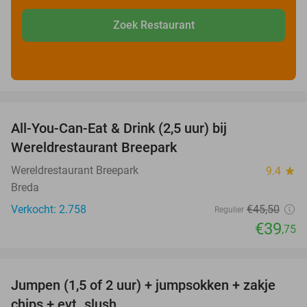
Zoek Restaurant
favorite_border
All-You-Can-Eat & Drink (2,5 uur) bij
13%
Wereldrestaurant Breepark
Wereldrestaurant Breepark
9.4
star
Breda
Verkocht: 2.758
€45
,50
Regulier
€39
,75
favorite_border
Jumpen (1,5 of 2 uur) + jumpsokken + zakje
48%
chips + evt. slush