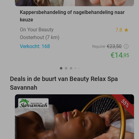
Kappersbehandeling of nagelbehandeling naar
keuze
On Your Beauty
7.8
star
Oosterhout (7 km)
Verkocht: 168
€23
,50
Regulier
€14
,95
Deals in de buurt van Beauty Relax Spa
Savannah
55%