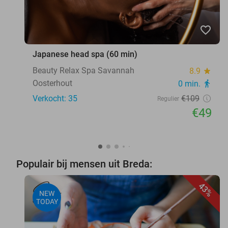
favorite_border
Japanese head spa (60 min)
Beauty Relax Spa Savannah
8.9
star
Oosterhout
0 min.
directions_walk
Verkocht: 35
€109
Regulier
€49
Populair bij mensen uit Breda:
43%
NEW
TODAY