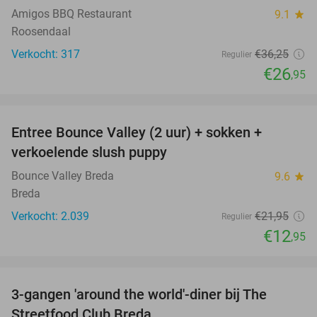
Amigos BBQ Restaurant
9.1
star
Roosendaal
Verkocht: 317
€36
,25
Regulier
€26
,95
favorite_border
Entree Bounce Valley (2 uur) + sokken +
41%
verkoelende slush puppy
Bounce Valley Breda
9.6
star
Breda
Verkocht: 2.039
€21
,95
Regulier
€12
,95
favorite_border
3-gangen 'around the world'-diner bij The
29%
Streetfood Club Breda