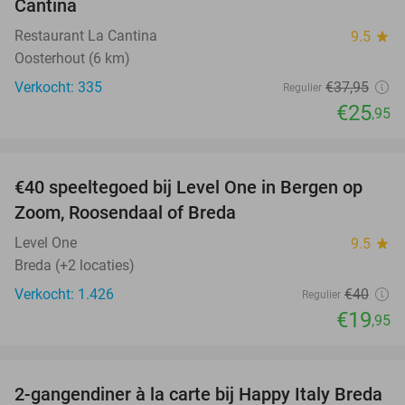
Cantina
Restaurant La Cantina
9.5
star
Oosterhout (6 km)
Verkocht: 335
€37
,95
Regulier
€25
,95
favorite_border
€40 speeltegoed bij Level One in Bergen op
50%
Zoom, Roosendaal of Breda
Level One
9.5
star
Breda (+2 locaties)
Verkocht: 1.426
€40
Regulier
€19
,95
favorite_border
2-gangendiner à la carte bij Happy Italy Breda
35%