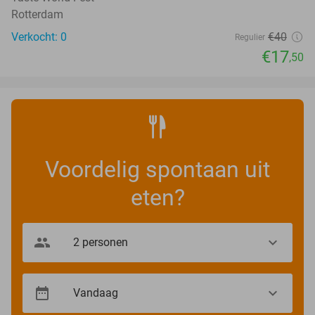
Rotterdam
Verkocht: 0
€40
Regulier
€17
,50
Voordelig spontaan uit
eten?