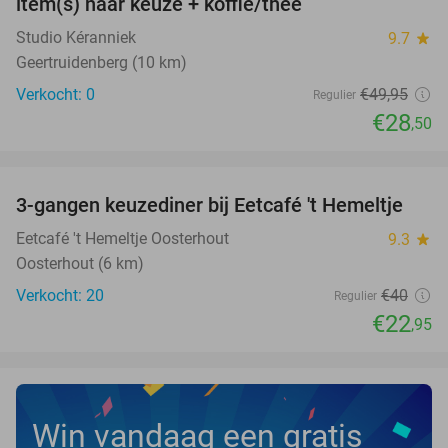
item(s) naar keuze + koffie/thee
TODAY
Studio Kéranniek
9.7
star
Geertruidenberg (10 km)
Verkocht: 0
€49
,95
Regulier
€28
,50
favorite_border
3-gangen keuzediner bij Eetcafé 't Hemeltje
43%
Eetcafé 't Hemeltje Oosterhout
9.3
star
Oosterhout (6 km)
Verkocht: 20
€40
Regulier
€22
,95
Win vandaag een gratis