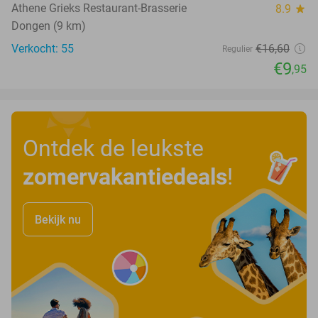
Athene Grieks Restaurant-Brasserie
8.9
star
Dongen (9 km)
Verkocht: 55
€16
,60
Regulier
€9
,95
Ontdek de leukste
zomervakantiedeals
!
Bekijk nu