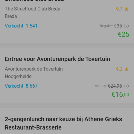
The Streetfood Club Breda
9.7
star
Breda
Verkocht: 1.541
€35
Regulier
€25
favorite_border
Entree voor Avonturenpark de Tovertuin
34%
Avonturenpark de Tovertuin
9.2
star
Hoogerheide
Verkocht: 8.667
€24
,95
Regulier
€16
,50
favorite_border
2-gangenlunch naar keuze bij Athene Grieks
40%
Restaurant-Brasserie