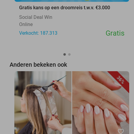
Gratis kans op een droomreis t.w.v. €3.000
Social Deal Win
Online
Gratis
Verkocht: 187.313
Anderen bekeken ook
36%
favorite_border