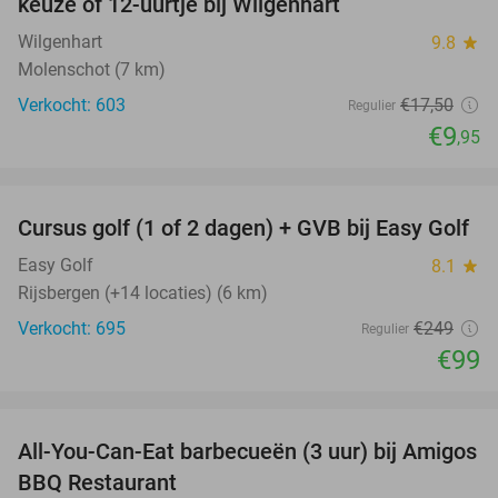
keuze of 12-uurtje bij Wilgenhart
Wilgenhart
9.8
star
Molenschot (7 km)
Verkocht: 603
€17
,50
Regulier
€9
,95
favorite_border
Cursus golf (1 of 2 dagen) + GVB bij Easy Golf
60%
Easy Golf
8.1
star
Rijsbergen (+14 locaties) (6 km)
Verkocht: 695
€249
Regulier
€99
favorite_border
All-You-Can-Eat barbecueën (3 uur) bij Amigos
26%
BBQ Restaurant