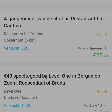
favorite_border
4-gangendiner van de chef bij Restaurant La
32%
Cantina
Restaurant La Cantina
9.5
star
Oosterhout (6 km)
Verkocht: 335
€37
,95
Regulier
€25
,95
favorite_border
€40 speeltegoed bij Level One in Bergen op
50%
Zoom, Roosendaal of Breda
Level One
9.5
star
Breda (+2 locaties)
Verkocht: 1.426
€40
Regulier