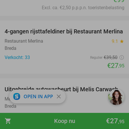
Excl. ca. €2,50 p.p.p.n. toeristenbelasting
favorite_border
4-gangen rijsttafeldiner bij Restaurant Merlina
29%
Restaurant Merlina
9.1
star
Breda
Verkocht: 33
€39
,50
Regulier
€27
,95
favorite_border
Uitgebreide autowasbeurt bij Melis Carwash
45%
close
OPEN IN APP
Melis Carwash
9.1
star
Breda
Verkocht: 1.815
€20
Regulier
€27
shopping_cart
Koop nu
,95
€10
,95