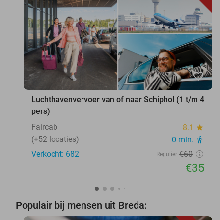
favorite_border
Luchthavenvervoer van of naar Schiphol (1 t/m 4
pers)
Faircab
8.1
star
(+52 locaties)
0 min.
directions_walk
Verkocht: 682
€60
Regulier
€35
Populair bij mensen uit Breda: