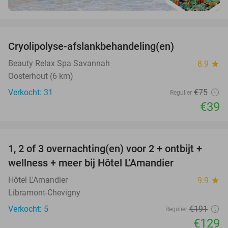
favorite_border
Cryolipolyse-afslankbehandeling(en)
48%
Beauty Relax Spa Savannah
8.9
star
Oosterhout (6 km)
Verkocht: 31
€75
Regulier
€39
favorite_border
1, 2 of 3 overnachting(en) voor 2 + ontbijt +
32%
NEW
wellness + meer bij Hôtel L'Amandier
TODAY
Hôtel L'Amandier
9.9
star
Libramont-Chevigny
Verkocht: 5
€191
Regulier
€129