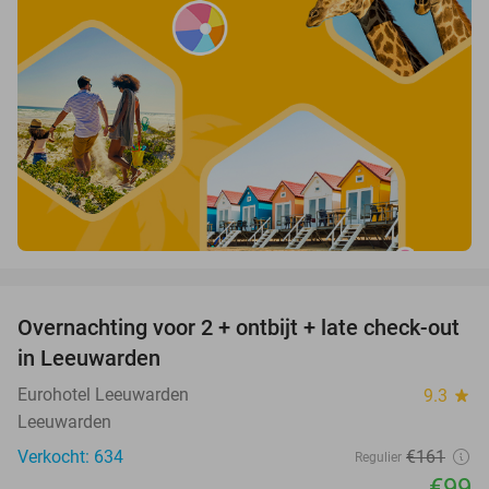
favorite_border
Overnachting voor 2 + ontbijt + late check-out
39%
in Leeuwarden
Eurohotel Leeuwarden
9.3
star
Leeuwarden
Verkocht: 634
€161
Regulier
€99