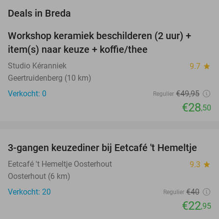
favorite_border
Deals in Breda
Workshop keramiek beschilderen (2 uur) +
43%
NEW
item(s) naar keuze + koffie/thee
TODAY
Studio Kéranniek
9.7
star
Geertruidenberg (10 km)
Verkocht: 0
€49
,95
Regulier
€28
,50
favorite_border
3-gangen keuzediner bij Eetcafé 't Hemeltje
43%
Eetcafé 't Hemeltje Oosterhout
9.3
star
Oosterhout (6 km)
Verkocht: 20
€40
Regulier
€22
,95