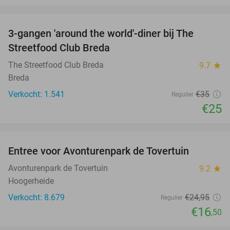
favorite_border
3-gangen 'around the world'-diner bij The
29%
Streetfood Club Breda
The Streetfood Club Breda
9.7
star
Breda
Verkocht: 1.541
€35
Regulier
€25
favorite_border
Entree voor Avonturenpark de Tovertuin
34%
Avonturenpark de Tovertuin
9.2
star
Hoogerheide
Verkocht: 8.679
€24
,95
Regulier
€16
,50
favorite_border