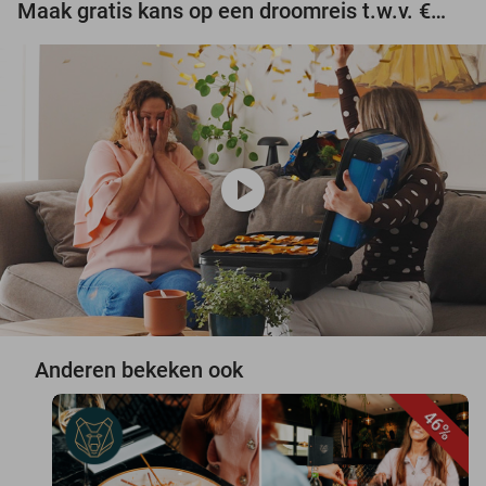
Maak gratis kans op een droomreis t.w.v. €3.000!
play_circle
Anderen bekeken ook
46%