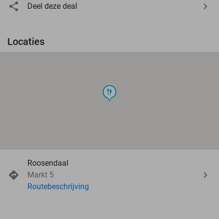
Deel deze deal
Locaties
food
Roosendaal
Markt 5
Routebeschrijving