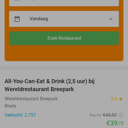
Zoek Restaurant
favorite_border
All-You-Can-Eat & Drink (2,5 uur) bij
13%
Wereldrestaurant Breepark
Wereldrestaurant Breepark
9.4
star
Breda
Verkocht: 2.757
€45
,50
Regulier
€39
,75