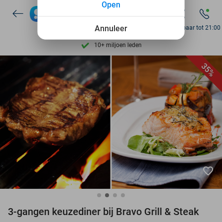
Open
7 dagen per week beschikbaar
10+ miljoen leden
Annuleer
Bereikbaar tot 21:00
9,4
op basis van
206.270 reviews
Ontdek 15.000+ deals
35%
7 dagen per week beschikbaar
10+ miljoen leden
favorite_border
3-gangen keuzediner bij Bravo Grill & Steak