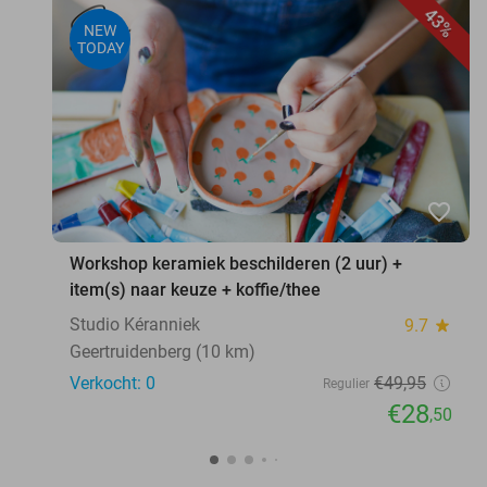
43%
NEW
TODAY
favorite_border
Workshop keramiek beschilderen (2 uur) +
item(s) naar keuze + koffie/thee
Studio Kéranniek
9.7
star
Geertruidenberg (10 km)
Verkocht: 0
€49
,95
Regulier
€28
,50