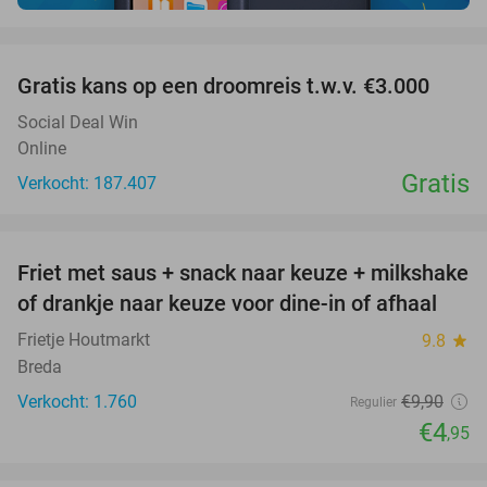
favorite_border
Gratis kans op een droomreis t.w.v. €3.000
Social Deal Win
Online
Gratis
Verkocht: 187.407
favorite_border
Friet met saus + snack naar keuze + milkshake
50%
of drankje naar keuze voor dine-in of afhaal
Frietje Houtmarkt
9.8
star
Breda
Verkocht: 1.760
€9
,90
Regulier
€4
,95
favorite_border