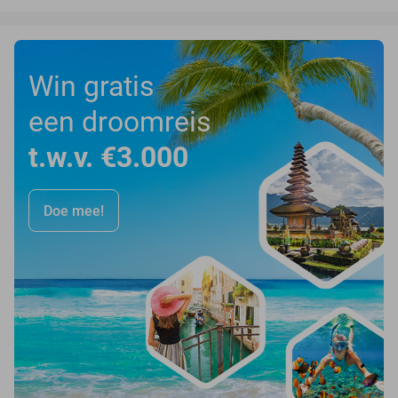
Win gratis
een droomreis
t.w.v. €3.000
Doe mee!