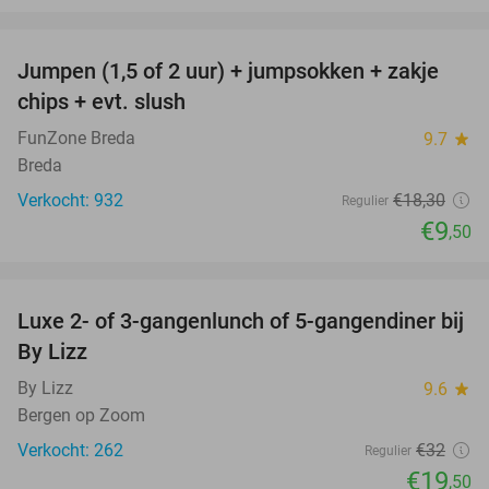
favorite_border
Jumpen (1,5 of 2 uur) + jumpsokken + zakje
48%
chips + evt. slush
FunZone Breda
9.7
star
Breda
Verkocht: 932
€18
,30
Regulier
€9
,50
favorite_border
Luxe 2- of 3-gangenlunch of 5-gangendiner bij
39%
By Lizz
By Lizz
9.6
star
Bergen op Zoom
Verkocht: 262
€32
Regulier
€19
,50