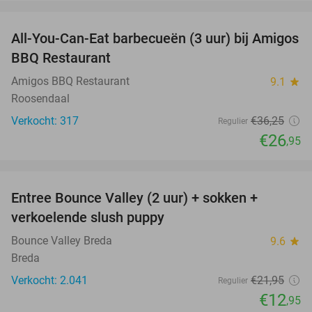
favorite_border
All-You-Can-Eat barbecueën (3 uur) bij Amigos
26%
BBQ Restaurant
Amigos BBQ Restaurant
9.1
star
Roosendaal
Verkocht: 317
€36
,25
Regulier
€26
,95
favorite_border
Entree Bounce Valley (2 uur) + sokken +
41%
verkoelende slush puppy
Bounce Valley Breda
9.6
star
Breda
Verkocht: 2.041
€21
,95
Regulier
€12
,95