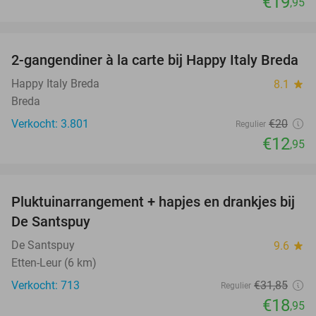
€19
,95
favorite_border
2-gangendiner à la carte bij Happy Italy Breda
35%
Happy Italy Breda
8.1
star
Breda
Verkocht: 3.801
€20
Regulier
€12
,95
favorite_border
Pluktuinarrangement + hapjes en drankjes bij
41%
De Santspuy
De Santspuy
9.6
star
Etten-Leur (6 km)
Verkocht: 713
€31
,85
Regulier
€18
,95