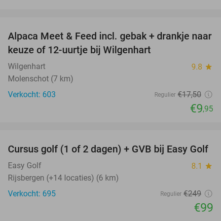
favorite_border
Alpaca Meet & Feed incl. gebak + drankje naar
43%
keuze of 12-uurtje bij Wilgenhart
Wilgenhart
9.8
star
Molenschot (7 km)
Verkocht: 603
€17
,50
Regulier
€9
,95
favorite_border
Cursus golf (1 of 2 dagen) + GVB bij Easy Golf
60%
Easy Golf
8.1
star
Rijsbergen (+14 locaties) (6 km)
Verkocht: 695
€249
Regulier
€99