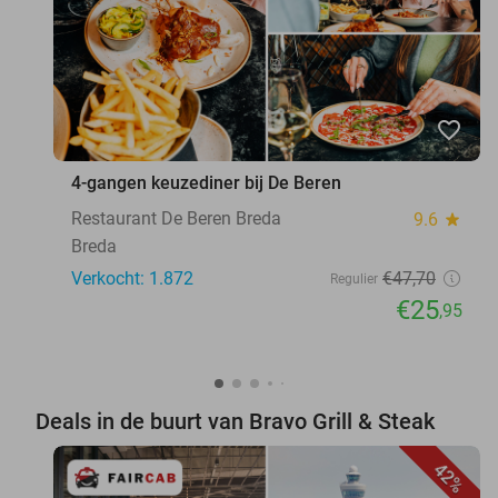
favorite_border
4-gangen keuzediner bij De Beren
Restaurant De Beren Breda
9.6
star
Breda
Verkocht: 1.872
€47
,70
Regulier
€25
,95
Deals in de buurt van Bravo Grill & Steak
42%