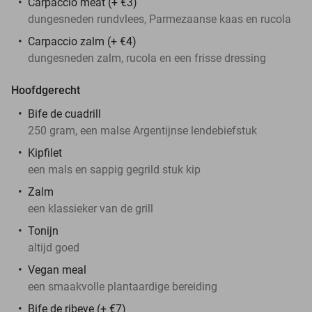
Carpaccio meat (+ €3)
dungesneden rundvlees, Parmezaanse kaas en rucola
Carpaccio zalm (+ €4)
dungesneden zalm, rucola en een frisse dressing
Hoofdgerecht
Bife de cuadrill
250 gram, een malse Argentijnse lendebiefstuk
Kipfilet
een mals en sappig gegrild stuk kip
Zalm
een klassieker van de grill
Tonijn
altijd goed
Vegan meal
een smaakvolle plantaardige bereiding
Bife de ribeye (+ €7)