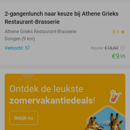
2-gangenlunch naar keuze bij Athene Grieks
40%
Restaurant-Brasserie
Athene Grieks Restaurant-Brasserie
8.9
star
Dongen (9 km)
Verkocht: 57
€16
,60
Regulier
€9
,95
Ontdek de leukste
zomervakantiedeals
!
Bekijk nu