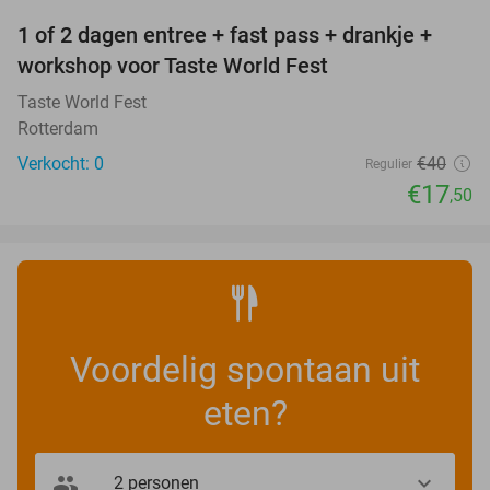
1 of 2 dagen entree + fast pass + drankje +
56%
NEW
workshop voor Taste World Fest
TODAY
Taste World Fest
Rotterdam
Verkocht: 0
€40
Regulier
€17
,50
Voordelig spontaan uit
eten?