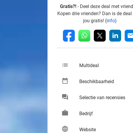
Gratis?!
- Deel deze deal met vrien
Kopen drie vrienden? Dan is de deal
jou gratis! (
info
)
whatsapp
linkedin
fb
mai
list
keybo
Multideal
date_range
keybo
Beschikbaarheid
chat
keybo
Selectie van recensies
work
keybo
Bedrijf
language
keybo
Website