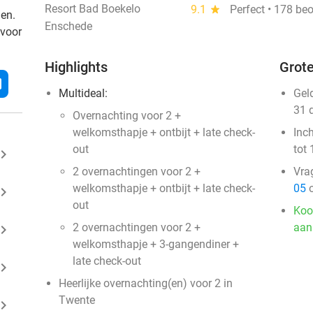
Resort Bad Boekelo
9.1
star
Perfect • 178 be
den.
Enschede
 voor
Highlights
Grote
l
Multideal:
Gel
31 
Overnachting voor 2 +
welkomsthapje + ontbijt + late check-
Inc
out
tot 
ard_arrow_right
2 overnachtingen voor 2 +
Vra
welkomsthapje + ontbijt + late check-
05
o
ard_arrow_right
out
Koo
2 overnachtingen voor 2 +
aan
ard_arrow_right
welkomsthapje + 3-gangendiner +
late check-out
ard_arrow_right
Heerlijke overnachting(en) voor 2 in
Twente
ard_arrow_right