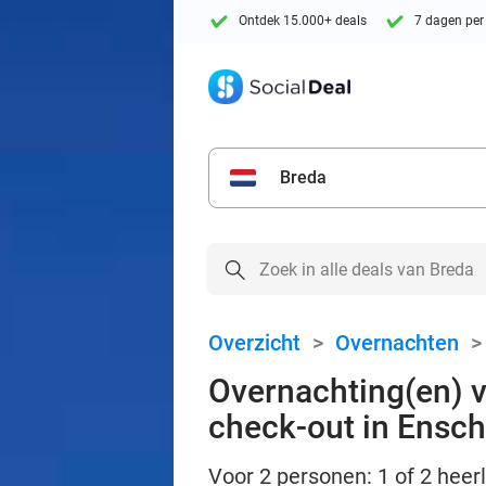
Ontdek 15.000+ deals
7 dagen per
Breda
Overzicht
>
Overnachten
Overnachting(en) vo
check-out in Ensc
Voor 2 personen: 1 of 2 heer