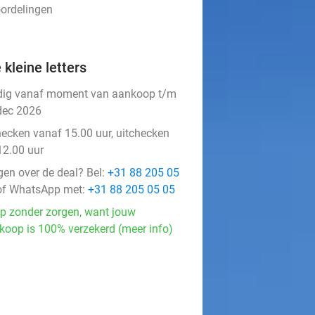
oordelingen
 kleine letters
dig vanaf moment van aankoop t/m
dec 2026
hecken vanaf 15.00 uur, uitchecken
12.00 uur
gen over de deal? Bel:
+31 88 205 05
f WhatsApp met:
+31 88 205 05 05
p zonder zorgen, want jouw
koop is 100% verzekerd (meer info)