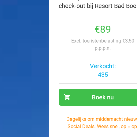
check-out bij Resort Bad Boe
€89
Excl. toeristenbelasting €3,50
p.p.p.n.
Verkocht:
435
shopping_cart
Boek nu
navi
Dagelijks om middernacht nieuw
Social Deals. Wees snel, op = op