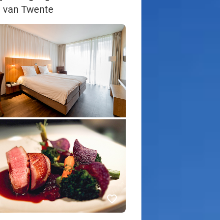
rt van Twente
favorite_border