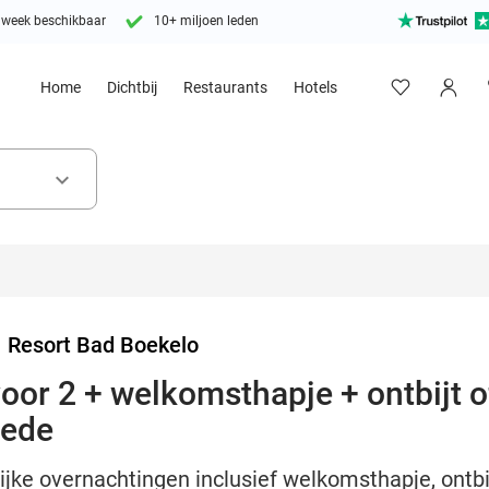
 week beschikbaar
10+ miljoen leden
Home
Dichtbij
Restaurants
Hotels
keyboard_arrow_down
>
Resort Bad Boekelo
or 2 + welkomsthapje + ontbijt of
hede
lijke overnachtingen inclusief welkomsthapje, ontbi