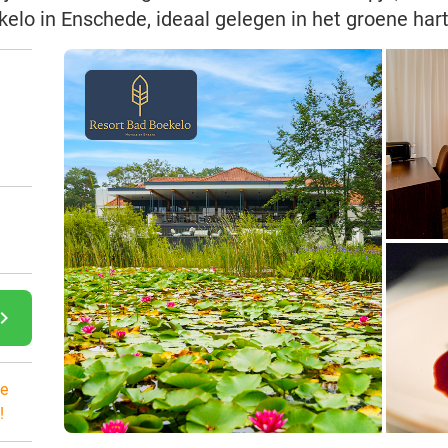
kelo in Enschede, ideaal gelegen in het groene ha
gate_next
e
!