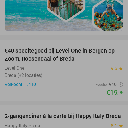
favorite_border
€40 speeltegoed bij Level One in Bergen op
50%
Zoom, Roosendaal of Breda
Level One
9.5
star
Breda (+2 locaties)
Verkocht: 1.410
€40
Regulier
€19
,95
favorite_border
2-gangendiner à la carte bij Happy Italy Breda
35%
Happy Italy Breda
8.1
star