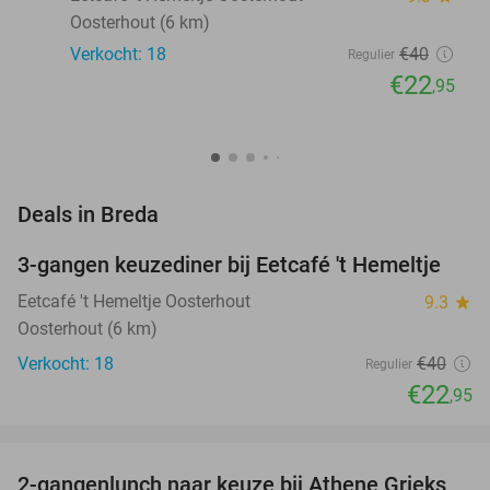
Oosterhout (6 km)
Verkocht: 18
€40
Regulier
€22
,95
favorite_border
Deals in Breda
3-gangen keuzediner bij Eetcafé 't Hemeltje
43%
NEW
TODAY
Eetcafé 't Hemeltje Oosterhout
9.3
star
Oosterhout (6 km)
Verkocht: 18
€40
Regulier
€22
,95
favorite_border
2-gangenlunch naar keuze bij Athene Grieks