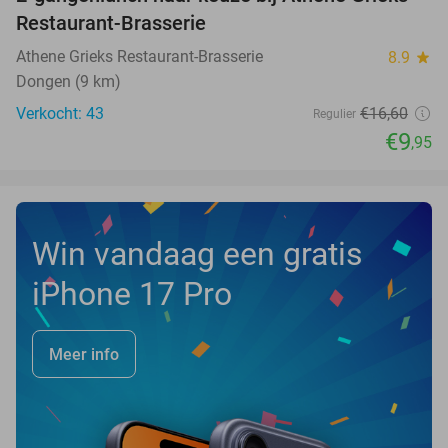
40%
NEW
Restaurant-Brasserie
TODAY
Athene Grieks Restaurant-Brasserie
8.9
star
Dongen (9 km)
Verkocht: 43
€16
,60
Regulier
€9
,95
Win vandaag een gratis
iPhone 17 Pro
Meer info