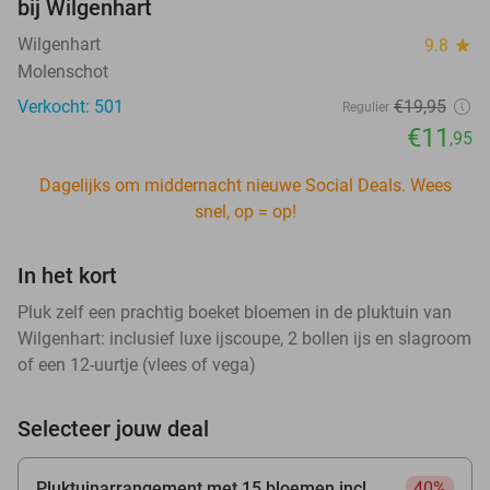
bij Wilgenhart
Wilgenhart
9.8
star
Molenschot
Verkocht: 501
€19
,95
Regulier
€11
,95
Dagelijks om middernacht nieuwe Social Deals. Wees
snel, op = op!
In het kort
Pluk zelf een prachtig boeket bloemen in de pluktuin van
Wilgenhart: inclusief luxe ijscoupe, 2 bollen ijs en slagroom
of een 12-uurtje (vlees of vega)
Selecteer jouw deal
Pluktuinarrangement met 15 bloemen incl.
40%