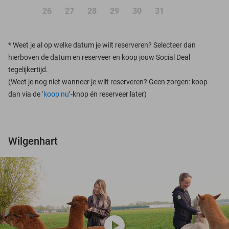
26
27
28
29
30
31
*
Weet je al op welke datum je wilt reserveren? Selecteer dan
hierboven de datum en reserveer en koop jouw Social Deal
tegelijkertijd.
(Weet je nog niet wanneer je wilt reserveren? Geen zorgen: koop
dan via de ‘
koop nu
’-knop én reserveer later)
Wilgenhart
play_circle