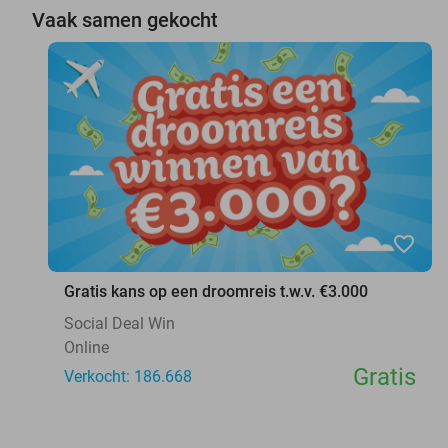
Vaak samen gekocht
favorite_border
Gratis kans op een droomreis t.w.v. €3.000
Social Deal Win
Online
Gratis
Verkocht: 186.668