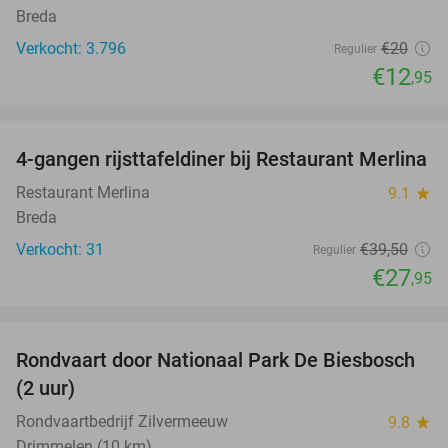
Breda
Verkocht: 3.796
€20
Regulier
€12
,95
favorite_border
4-gangen rijsttafeldiner bij Restaurant Merlina
29%
Restaurant Merlina
9.1
star
Breda
Verkocht: 31
€39
,50
Regulier
€27
,95
favorite_border
Rondvaart door Nationaal Park De Biesbosch
21%
(2 uur)
Rondvaartbedrijf Zilvermeeuw
9.8
star
Drimmelen (10 km)