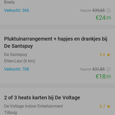
Breda
Verkocht: 366
€39
,65
Regulier
€24
,95
favorite_border
Pluktuinarrangement + hapjes en drankjes bij
41%
De Santspuy
De Santspuy
9.6
star
Etten-Leur (6 km)
Verkocht: 708
€31
,85
Regulier
€18
,95
favorite_border
2 of 3 heats karten bij De Voltage
37%
De Voltage Indoor Entertainment
8.7
star
Tilburg