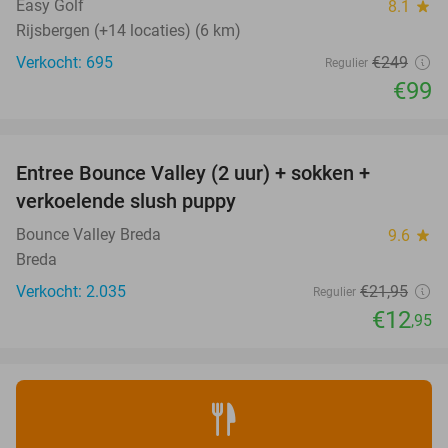
Easy Golf
8.1
star
Rijsbergen (+14 locaties) (6 km)
Verkocht: 695
€249
Regulier
€99
favorite_border
Entree Bounce Valley (2 uur) + sokken +
41%
verkoelende slush puppy
Bounce Valley Breda
9.6
star
Breda
Verkocht: 2.035
€21
,95
Regulier
€12
,95