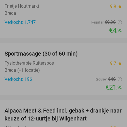
Frietje Houtmarkt
9.9
star
Breda
Verkocht: 1.747
€9
,90
Regulier
€4
,95
favorite_border
Sportmassage (30 of 60 min)
45%
Fysiotherapie Ruitersbos
9.7
star
Breda (+1 locatie)
Verkocht: 196
€40
Regulier
€21
,95
favorite_border
Alpaca Meet & Feed incl. gebak + drankje naar
43%
keuze of 12-uurtje bij Wilgenhart