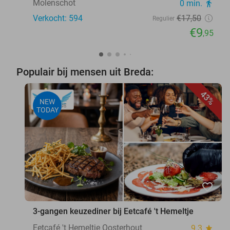
Molenschot
0 min.
directions_walk
Verkocht: 594
€17
,50
Regulier
€9
,95
Populair bij mensen uit Breda:
43%
NEW
TODAY
favorite_border
3-gangen keuzediner bij Eetcafé 't Hemeltje
Eetcafé 't Hemeltje Oosterhout
9.3
star