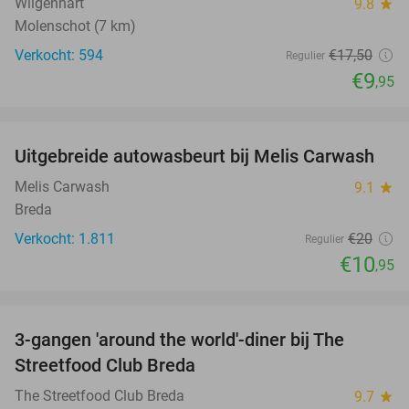
Wilgenhart
9.8
star
Molenschot (7 km)
Verkocht: 594
€17
,50
Regulier
€9
,95
favorite_border
Uitgebreide autowasbeurt bij Melis Carwash
45%
Melis Carwash
9.1
star
Breda
Verkocht: 1.811
€20
Regulier
€10
,95
favorite_border
3-gangen 'around the world'-diner bij The
29%
Streetfood Club Breda
The Streetfood Club Breda
9.7
star