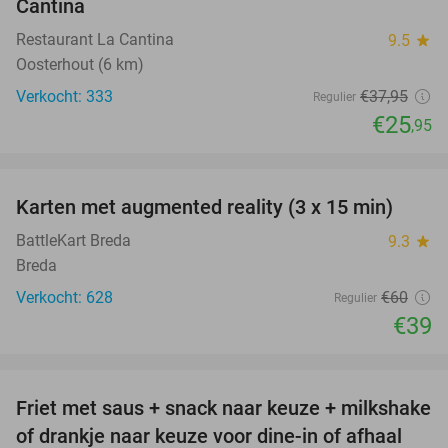
Cantina
Restaurant La Cantina
9.5
star
Oosterhout (6 km)
Verkocht: 333
€37
,95
Regulier
€25
,95
favorite_border
Karten met augmented reality (3 x 15 min)
35%
BattleKart Breda
9.3
star
Breda
Verkocht: 628
€60
Regulier
€39
favorite_border
Friet met saus + snack naar keuze + milkshake
50%
of drankje naar keuze voor dine-in of afhaal