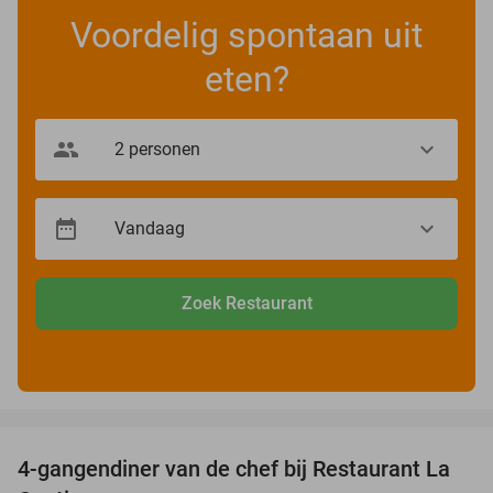
Voordelig spontaan uit
eten?
Zoek Restaurant
favorite_border
4-gangendiner van de chef bij Restaurant La
32%