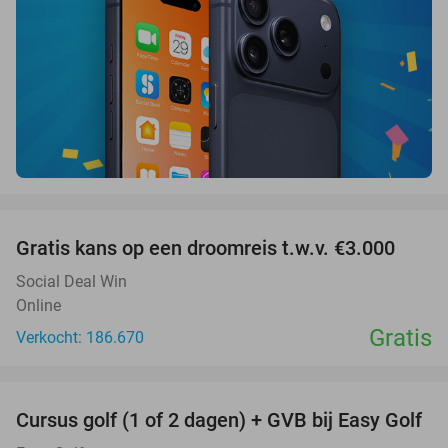
favorite_border
Gratis kans op een droomreis t.w.v. €3.000
Social Deal Win
Online
Gratis
Verkocht: 186.670
favorite_border
Cursus golf (1 of 2 dagen) + GVB bij Easy Golf
60%