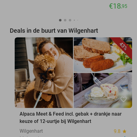
€18
,95
Deals in de buurt van Wilgenhart
43%
favorite_border
Alpaca Meet & Feed incl. gebak + drankje naar
keuze of 12-uurtje bij Wilgenhart
Wilgenhart
9.8
star