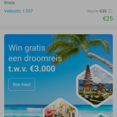
Breda
Verkocht: 1.537
€35
Regulier
€25
Win gratis
een droomreis
t.w.v. €3.000
Doe mee!