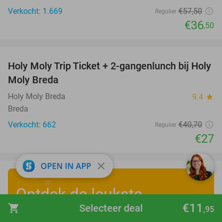
Verkocht: 1.669
€57
,50
Regulier
€36
,50
favorite_border
Holy Moly Trip Ticket + 2-gangenlunch bij Holy
34%
Moly Breda
Holy Moly Breda
9.4
star
Breda
Verkocht: 662
€40
,70
Regulier
€27
close
OPEN IN APP
Ontdek de leukste
€11
shopping_cart
Selecteer deal
,95
zomervakantiedeals
!