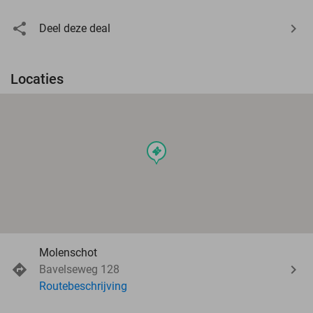
Deel deze deal
Locaties
events
Molenschot
Bavelseweg 128
Routebeschrijving