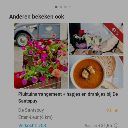
Anderen bekeken ook
41%
favorite_border
Pluktuinarrangement + hapjes en drankjes bij De
Santspuy
De Santspuy
9.6
star
Etten-Leur (6 km)
Verkocht: 708
€31
,85
Regulier