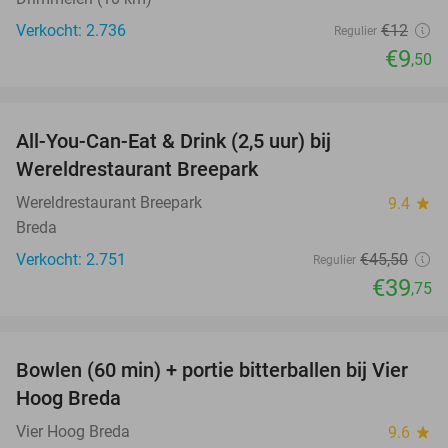
Verkocht: 2.736
€12
Regulier
€9
,50
favorite_border
All-You-Can-Eat & Drink (2,5 uur) bij
13%
Wereldrestaurant Breepark
Wereldrestaurant Breepark
9.4
star
Breda
Verkocht: 2.751
€45
,50
Regulier
€39
,75
favorite_border
Bowlen (60 min) + portie bitterballen bij Vier
37%
Hoog Breda
Vier Hoog Breda
9.6
star