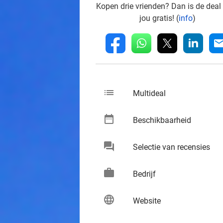
Kopen drie vrienden? Dan is de deal
jou gratis! (
info
)
whatsapp
linkedin
fb
mai
list
keybo
Multideal
date_range
keybo
Beschikbaarheid
chat
keybo
Selectie van recensies
work
keybo
Bedrijf
language
keybo
Website