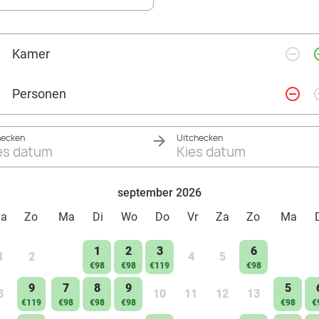
remove_circle_outline
add_ci
Kamer
remove_circle_outline
add_ci
Personen
hecken
Uitchecken
es datum
Kies datum
september 2026
Za
Zo
Ma
Di
Wo
Do
Vr
Za
Zo
Ma
1
2
3
6
1
2
4
5
€98
€98
€119
€98
9
7
8
9
5
8
10
11
12
13
€119
€98
€98
€98
€98
€