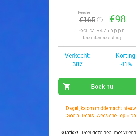
Regulier
€98
€165
Excl. ca. €4,75 p.p.p.n.
toeristenbelasting
Verkocht:
Korting
387
41%
shopping_cart
Boek nu
navi
Dagelijks om middernacht nieuw
Social Deals. Wees snel, op = op
Gratis?!
- Deel deze deal met vrien