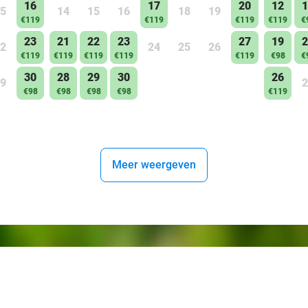
16
17
20
12
1
5
14
15
16
18
19
€119
€119
€119
€119
€
23
21
22
23
27
19
2
2
24
25
26
€119
€119
€119
€119
€119
€98
€
30
28
29
30
26
9
2
€98
€98
€98
€98
€119
Meer weergeven