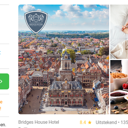
:
gate_next
e
!
Bridges House Hotel
8.4
star
Uitstekend • 13
den.