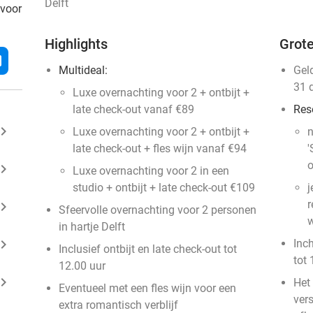
Delft
 voor
Highlights
Grote
l
Multideal:
Gel
31 
Luxe overnachting voor 2 + ontbijt +
late check-out vanaf €89
Res
ard_arrow_right
Luxe overnachting voor 2 + ontbijt +
n
late check-out + fles wijn vanaf €94
'
o
ard_arrow_right
Luxe overnachting voor 2 in een
studio + ontbijt + late check-out €109
j
r
ard_arrow_right
Sfeervolle overnachting voor 2 personen
w
in hartje Delft
ard_arrow_right
Inc
Inclusief ontbijt en late check-out tot
tot 
12.00 uur
ard_arrow_right
Het 
Eventueel met een fles wijn voor een
vers
extra romantisch verblijf