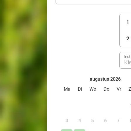
1
2
Inc
Ki
augustus 2026
Ma
Di
Wo
Do
Vr
3
4
5
6
7