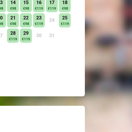
3
14
15
16
17
18
98
€98
€98
€119
€119
€98
0
21
22
23
25
24
98
€98
€98
€119
€119
28
29
7
30
31
€119
€119