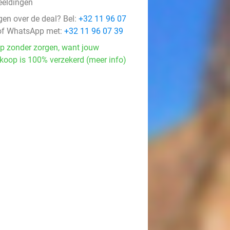
eeldingen
gen over de deal? Bel:
+32 11 96 07
f WhatsApp met:
+32 11 96 07 39
p zonder zorgen, want jouw
koop is 100% verzekerd (meer info)