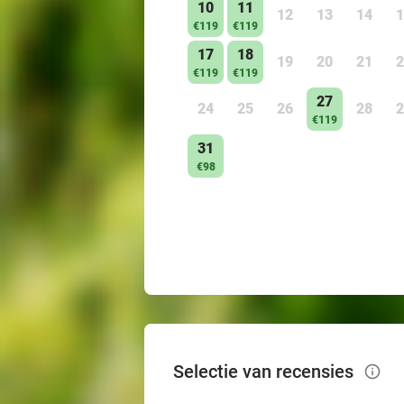
10
11
12
13
14
1
€119
€119
17
18
19
20
21
2
€119
€119
27
24
25
26
28
2
€119
31
€98
Selectie van recensies
info_outlined