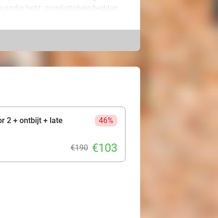
 je nodig hebt: comfortabele bedden,
 verwarming, gratis wifi en nog veel
al het genoemde, maar dan met meer
oorzien.
lekker ontbijtje. Dankzij de late
rblijf in Delft genieten. Wil je jullie
hting dan uit met een lekkere fles
rants, winkels en
uwenoude straatjes, maak een
 2 + ontbijt + late
46%
of. Bij Bridges House Hotel beleven
€103
€190