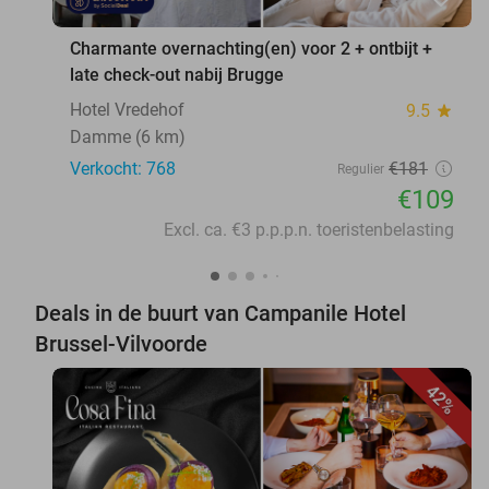
Charmante overnachting(en) voor 2 + ontbijt +
late check-out nabij Brugge
Hotel Vredehof
9.5
star
Damme (6 km)
Verkocht: 768
€181
Regulier
€109
Excl. ca. €3 p.p.p.n. toeristenbelasting
Deals in de buurt van Campanile Hotel
Brussel-Vilvoorde
42%