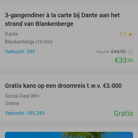
3-gangendiner à la carte bij Dante aan het
24%
strand van Blankenberge
Dante
9.7
star
Blankenberge (10 km)
Verkocht: 585
€44
,90
Regulier
€33
,90
favorite_border
Gratis kans op een droomreis t.w.v. €3.000
Social Deal Win
Online
Gratis
Verkocht: 185.249