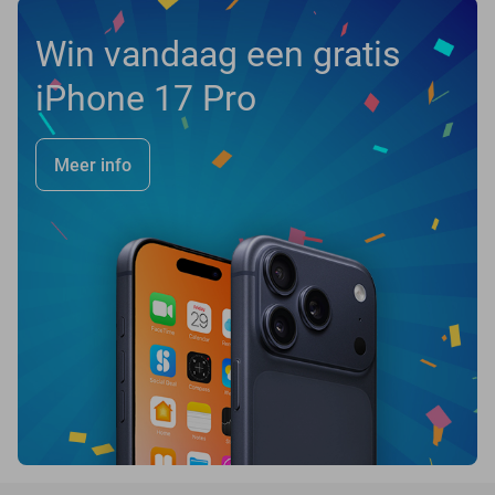
Win vandaag een gratis
iPhone 17 Pro
Meer info
favorite_border