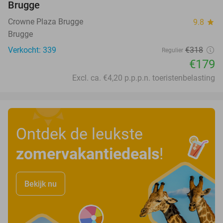
Brugge
Crowne Plaza Brugge
9.8
star
Brugge
Verkocht: 339
€318
Regulier
€179
Excl. ca. €4,20 p.p.p.n. toeristenbelasting
Ontdek de leukste
zomervakantiedeals
!
Bekijk nu