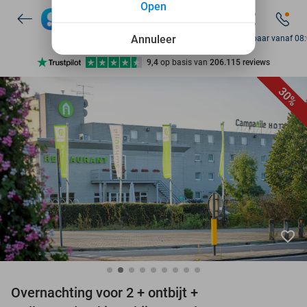
Open
10+ miljoen leden
Annuleer
Bereikbaar vanaf 08
9,4
op basis van
206.115 reviews
Ontdek 15.000+ deals
30%
7 dagen per week beschikbaar
10+ miljoen leden
favorite_border
Overnachting voor 2 + ontbijt +