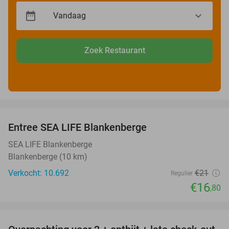
Zoek Restaurant
favorite_border
Entree SEA LIFE Blankenberge
20%
SEA LIFE Blankenberge
Blankenberge (10 km)
Verkocht: 10.692
€21
Regulier
€16
,80
favorite_border