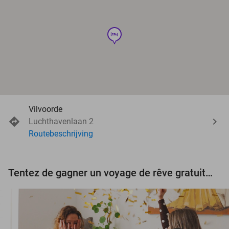
hotel
Vilvoorde
Luchthavenlaan 2
Routebeschrijving
Tentez de gagner un voyage de rêve gratuit d'une valeur de 3.000 € !