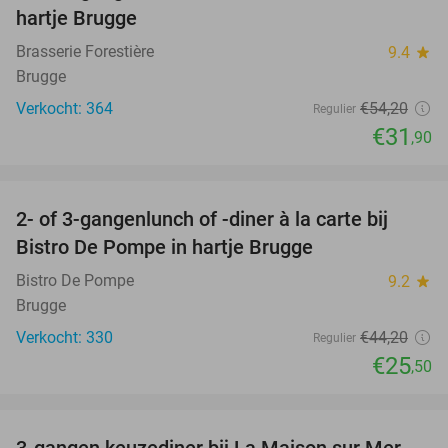
hartje Brugge
Brasserie Forestière
9.4
star
Brugge
Verkocht: 364
€54
,20
Regulier
€31
,90
favorite_border
2- of 3-gangenlunch of -diner à la carte bij
42%
Bistro De Pompe in hartje Brugge
Bistro De Pompe
9.2
star
Brugge
Verkocht: 330
€44
,20
Regulier
€25
,50
favorite_border
3-gangen keuzediner bij La Maison sur Mer