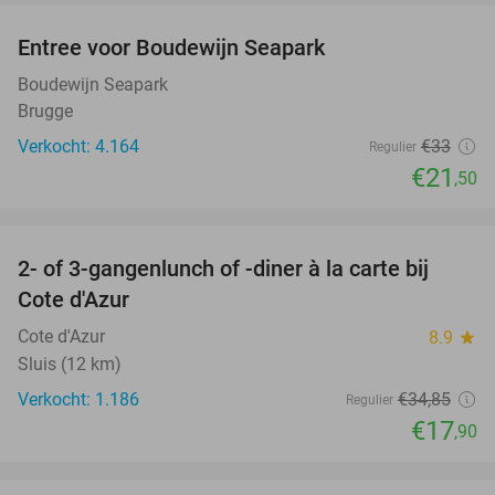
Entree voor Boudewijn Seapark
35%
Boudewijn Seapark
Brugge
Verkocht: 4.164
€33
Regulier
€21
,50
favorite_border
2- of 3-gangenlunch of -diner à la carte bij
49%
Cote d'Azur
Cote d'Azur
8.9
star
Sluis (12 km)
Verkocht: 1.186
€34
,85
Regulier
€17
,90
favorite_border