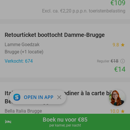
€109
Excl. ca. €2,20 p.p.p.n. toeristenbelasting
favorite_border
Retourticket boottocht Damme-Brugge
22%
Lamme Goedzak
9.8
star
Brugge (+1 locatie)
Verkocht: 674
€18
Regulier
€14
favorite_border
Italiaans 2- of 3-gangendiner à la carte bij
27%
close
OPEN IN APP
Bella Italia Brugge
Bella Italia Brugge
10.0
star
Brugge
Boek nu voor €85
hotel
shopping_cart
Boek nu
navigate_next
per kamer, per nacht
Verkocht: 145
€28
Regulier