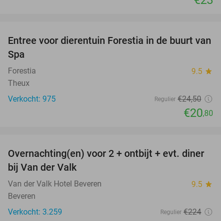
favorite_border
Entree voor dierentuin Forestia in de buurt van
15%
Spa
Forestia
9.5
star
Theux
Verkocht: 975
€24
,50
Regulier
€20
,80
favorite_border
Overnachting(en) voor 2 + ontbijt + evt. diner
51%
bij Van der Valk
Van der Valk Hotel Beveren
9.5
star
Beveren
Verkocht: 3.259
€224
Regulier