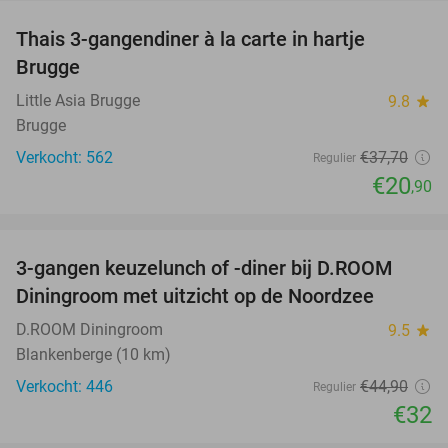
Thais 3-gangendiner à la carte in hartje
45%
Brugge
Little Asia Brugge
9.8
star
Brugge
Verkocht: 562
€37
,70
Regulier
€20
,90
favorite_border
3-gangen keuzelunch of -diner bij D.ROOM
29%
Diningroom met uitzicht op de Noordzee
D.ROOM Diningroom
9.5
star
Blankenberge (10 km)
Verkocht: 446
€44
,90
Regulier
€32
favorite_border