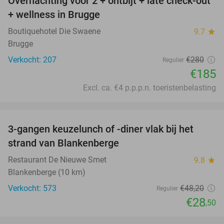
Overnachting voor 2 + ontbijt + late check-out
34%
+ wellness in Brugge
Boutiquehotel Die Swaene
9.7
star
Brugge
Verkocht: 207
€280
Regulier
€185
Excl. ca. €4 p.p.p.n. toeristenbelasting
favorite_border
3-gangen keuzelunch of -diner vlak bij het
41%
strand van Blankenberge
Restaurant De Nieuwe Smet
9.8
star
Blankenberge (10 km)
Verkocht: 573
€48
,20
Regulier
€28
,50
favorite_border