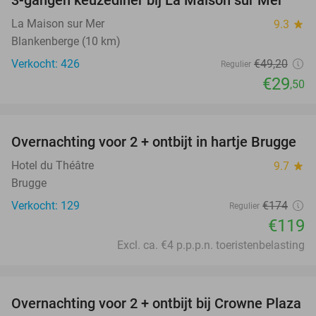
40%
La Maison sur Mer
9.3
star
Blankenberge (10 km)
Verkocht: 426
€49
,20
Regulier
€29
,50
favorite_border
Overnachting voor 2 + ontbijt in hartje Brugge
32%
Hotel du Théâtre
9.7
star
Brugge
Verkocht: 129
€174
Regulier
€119
Excl. ca. €4 p.p.p.n. toeristenbelasting
favorite_border
Overnachting voor 2 + ontbijt bij Crowne Plaza
44%