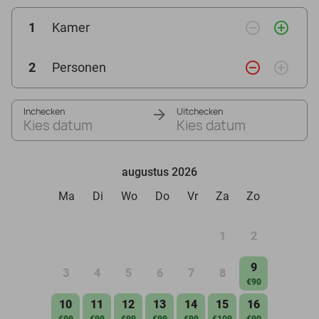
remove_circle_outline
add_circle_outline
1
Kamer
remove_circle_outline
add_circle_outline
2
Personen
Inchecken
Uitchecken
Kies datum
Kies datum
augustus 2026
Ma
Di
Wo
Do
Vr
Za
Zo
1
2
9
3
4
5
6
7
8
€90
10
11
12
13
14
15
16
€99
€99
€99
€99
€99
€109
€90