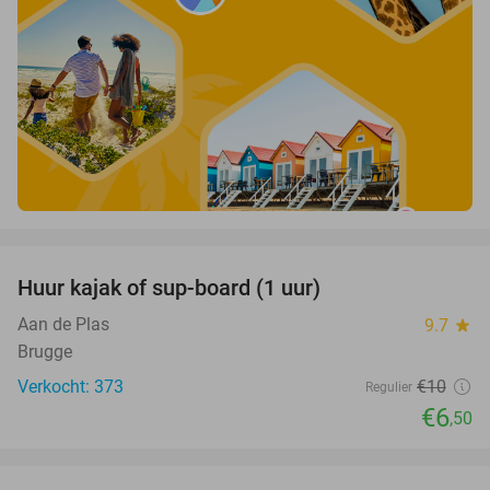
favorite_border
Huur kajak of sup-board (1 uur)
35%
Aan de Plas
9.7
star
Brugge
Verkocht: 373
€10
Regulier
€6
,50
favorite_border