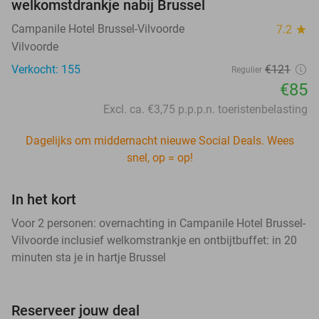
welkomstdrankje nabij Brussel
Campanile Hotel Brussel-Vilvoorde
7.2
star
Vilvoorde
Verkocht: 155
€121
Regulier
€85
Excl. ca. €3,75 p.p.p.n. toeristenbelasting
Dagelijks om middernacht nieuwe Social Deals. Wees
snel, op = op!
In het kort
Voor 2 personen: overnachting in Campanile Hotel Brussel-
Vilvoorde inclusief welkomstrankje en ontbijtbuffet: in 20
minuten sta je in hartje Brussel
Reserveer jouw deal