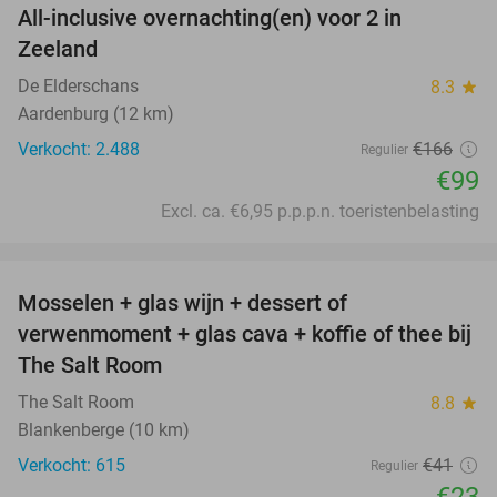
All-inclusive overnachting(en) voor 2 in
40%
Zeeland
De Elderschans
8.3
star
Aardenburg (12 km)
Verkocht: 2.488
€166
Regulier
€99
Excl. ca. €6,95 p.p.p.n. toeristenbelasting
favorite_border
Mosselen + glas wijn + dessert of
44%
verwenmoment + glas cava + koffie of thee bij
The Salt Room
The Salt Room
8.8
star
Blankenberge (10 km)
Verkocht: 615
€41
Regulier
€23