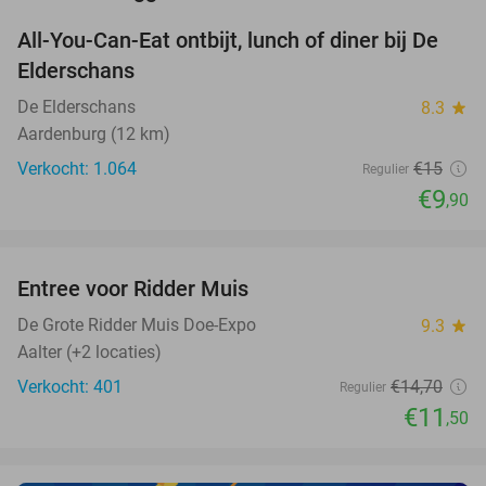
All-You-Can-Eat ontbijt, lunch of diner bij De
34%
Elderschans
De Elderschans
8.3
star
Aardenburg (12 km)
Verkocht: 1.064
€15
Regulier
€9
,90
favorite_border
Entree voor Ridder Muis
22%
De Grote Ridder Muis Doe-Expo
9.3
star
Aalter (+2 locaties)
Verkocht: 401
€14
,70
Regulier
€11
,50