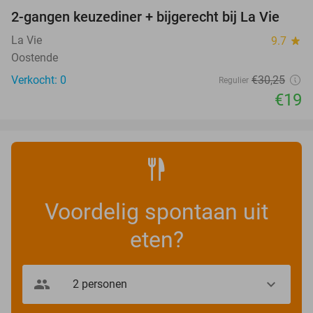
2-gangen keuzediner + bijgerecht bij La Vie
37%
NEW
TODAY
La Vie
9.7
star
Oostende
Verkocht: 0
€30
,25
Regulier
€19
Voordelig spontaan uit
eten?