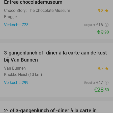
Entree chocolademuseum
38%
Choco-Story: The Chocolate Museum
9.8
star
Brugge
Verkocht: 723
€16
Regulier
€9
,90
favorite_border
3-gangenlunch of -diner à la carte aan de kust
39%
bij Van Bunnen
Van Bunnen
9.7
star
Knokke-Heist (13 km)
Verkocht: 299
€47
Regulier
€28
,50
favorite_border
2- of 3-gangenlunch of -diner à la carte in
41%