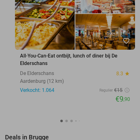
favorite_border
All-You-Can-Eat ontbijt, lunch of diner bij De
Elderschans
De Elderschans
8.3
star
Aardenburg (12 km)
Verkocht: 1.064
€15
Regulier
€9
,90
favorite_border
Deals in Brugge