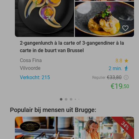
favorite_border
2-gangenlunch à la carte of 3-gangendiner à la
carte in de buurt van Brussel
Cosa Fina
8.8
star
Vilvoorde
2 min.
directions_walk
Verkocht: 215
€33
,80
Regulier
€19
,50
Populair bij mensen uit Brugge:
34%