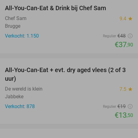
All-You-Can-Eat & Drink bij Chef Sam
21%
Chef Sam
9.4
star
Brugge
Verkocht: 1.150
€48
Regulier
€37
,90
favorite_border
All-You-Can-Eat + evt. dry aged vlees (2 of 3
29%
uur)
De wereld is klein
7.5
star
Jabbeke
Verkocht: 878
€19
Regulier
€13
,50
favorite_border