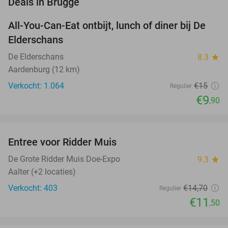
Deals in Brugge
All-You-Can-Eat ontbijt, lunch of diner bij De
34%
Elderschans
De Elderschans
8.3
star
Aardenburg (12 km)
Verkocht: 1.064
€15
Regulier
€9
,90
favorite_border
Entree voor Ridder Muis
22%
De Grote Ridder Muis Doe-Expo
9.3
star
Aalter (+2 locaties)
Verkocht: 403
€14
,70
Regulier
€11
,50