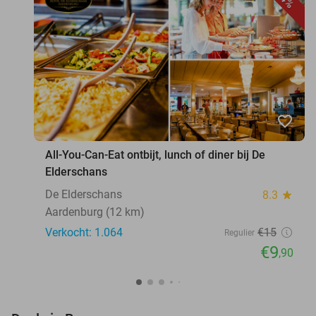
favorite_border
All-You-Can-Eat ontbijt, lunch of diner bij De
Elderschans
De Elderschans
8.3
star
Aardenburg (12 km)
Verkocht: 1.064
€15
Regulier
€9
,90
favorite_border