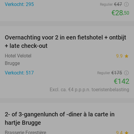
Verkocht: 295
€47
Regulier
€28
,50
favorite_border
Overnachting voor 2 in een fietshotel + ontbijt
19%
+ late check-out
Hotel Velotel
9.9
star
Brugge
Verkocht: 517
€175
Regulier
€142
Excl. ca. €4 p.p.p.n. toeristenbelasting
favorite_border
2- of 3-gangenlunch of -diner à la carte in
41%
hartje Brugge
Brasserie Forestière
9.4
star