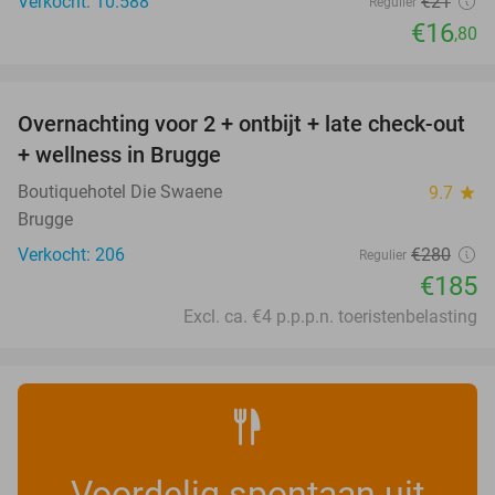
Verkocht: 10.588
€21
Regulier
€16
,80
favorite_border
Overnachting voor 2 + ontbijt + late check-out
34%
+ wellness in Brugge
Boutiquehotel Die Swaene
9.7
star
Brugge
Verkocht: 206
€280
Regulier
€185
Excl. ca. €4 p.p.p.n. toeristenbelasting
Voordelig spontaan uit