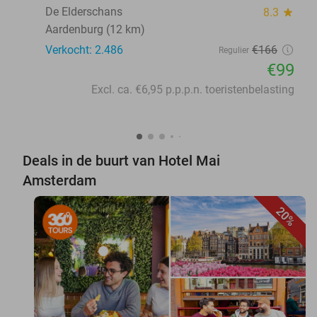
De Elderschans
8.3
star
Aardenburg (12 km)
Verkocht: 2.486
€166
Regulier
€99
Excl. ca. €6,95 p.p.p.n. toeristenbelasting
Deals in de buurt van Hotel Mai
Amsterdam
20%