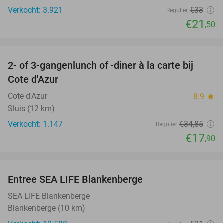
Verkocht: 3.921
€33
Regulier
€21
,50
favorite_border
2- of 3-gangenlunch of -diner à la carte bij
49%
Cote d'Azur
Cote d'Azur
8.9
star
Sluis (12 km)
Verkocht: 1.147
€34
,85
Regulier
€17
,90
favorite_border
Entree SEA LIFE Blankenberge
20%
SEA LIFE Blankenberge
Blankenberge (10 km)