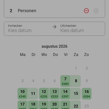
remove_circle_outline
add_circle_outline
2
Personen
Inchecken
Uitchecken
Kies datum
Kies datum
augustus 2026
Ma
Di
Wo
Do
Vr
Za
Zo
1
2
7
3
4
5
6
8
9
€283
10
12
13
14
16
11
15
€245
€235
€233
€297
€204
17
18
19
20
21
22
23