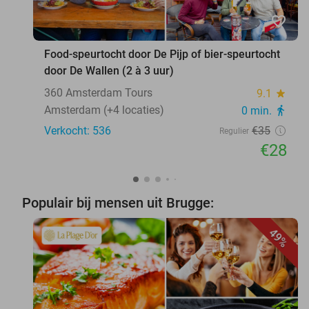
favorite_border
Food-speurtocht door De Pijp of bier-speurtocht
door De Wallen (2 à 3 uur)
360 Amsterdam Tours
9.1
star
Amsterdam (+4 locaties)
0 min.
directions_walk
Verkocht: 536
€35
Regulier
€28
Populair bij mensen uit Brugge:
49%