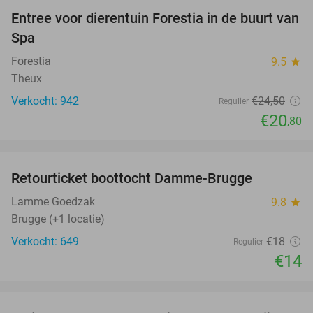
Entree voor dierentuin Forestia in de buurt van
15%
Spa
Forestia
9.5
star
Theux
Verkocht: 942
€24
,50
Regulier
€20
,80
favorite_border
Retourticket boottocht Damme-Brugge
22%
Lamme Goedzak
9.8
star
Brugge (+1 locatie)
Verkocht: 649
€18
Regulier
€14
favorite_border