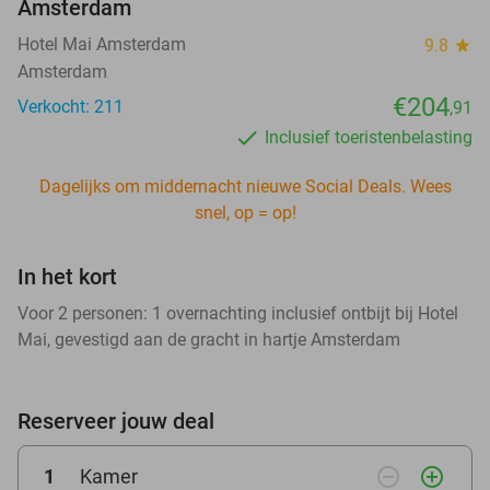
Amsterdam
Hotel Mai Amsterdam
9.8
star
Amsterdam
€204
Verkocht: 211
,91
Inclusief toeristenbelasting
Dagelijks om middernacht nieuwe Social Deals. Wees
snel, op = op!
In het kort
Voor 2 personen: 1 overnachting inclusief ontbijt bij Hotel
Mai, gevestigd aan de gracht in hartje Amsterdam
Reserveer jouw deal
remove_circle_outline
add_circle_outline
1
Kamer