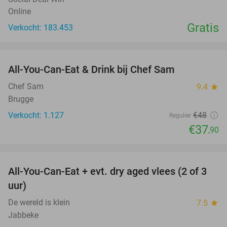
Online
Gratis
Verkocht: 183.453
favorite_border
All-You-Can-Eat & Drink bij Chef Sam
21%
Chef Sam
9.4
star
Brugge
Verkocht: 1.127
€48
Regulier
€37
,90
favorite_border
All-You-Can-Eat + evt. dry aged vlees (2 of 3
29%
uur)
De wereld is klein
7.5
star
Jabbeke