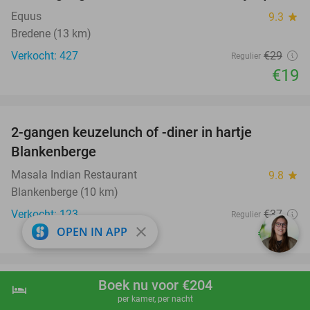
Equus
9.3
star
Bredene (13 km)
Verkocht: 427
€29
Regulier
€19
favorite_border
2-gangen keuzelunch of -diner in hartje
41%
Blankenberge
Masala Indian Restaurant
9.8
star
Blankenberge (10 km)
Verkocht: 123
€37
Regulier
close
€21
OPEN IN APP
,90
favorite_border
Boek nu voor €204
hotel
3-gangendiner à la carte bij Restaurant
shopping_cart
Boek nu
navigate_next
38%
per kamer, per nacht
Papinglo