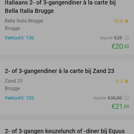
Italiaans 2- of 3-gangendiner à la carte bij
27%
Bella Italia Brugge
Bella Italia Brugge
10.0
star
Brugge
Verkocht: 136
€28
Regulier
€20
,50
favorite_border
2- of 3-gangendiner à la carte bij Zand 23
40%
Zand 23
9.2
star
Brugge
Verkocht: 105
€36
,80
Regulier
€21
,90
favorite_border
2- of 3-gangen keuzelunch of -diner bij Equus
34%