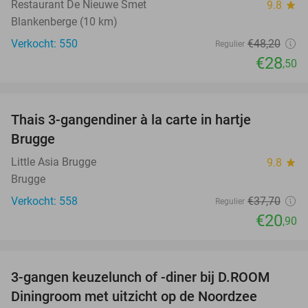
Restaurant De Nieuwe Smet
9.8
star
Blankenberge (10 km)
Verkocht: 550
€48
,20
Regulier
€28
,50
favorite_border
Thais 3-gangendiner à la carte in hartje
45%
Brugge
Little Asia Brugge
9.8
star
Brugge
Verkocht: 558
€37
,70
Regulier
€20
,90
favorite_border
3-gangen keuzelunch of -diner bij D.ROOM
29%
Diningroom met uitzicht op de Noordzee