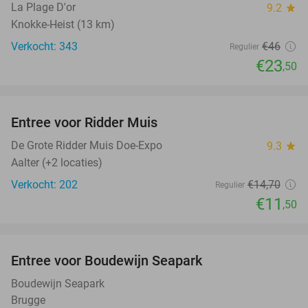
La Plage D'or
9.2
star
Knokke-Heist (13 km)
Verkocht: 343
€46
Regulier
€23
,50
favorite_border
Entree voor Ridder Muis
22%
NEW
TODAY
De Grote Ridder Muis Doe-Expo
9.3
star
Aalter (+2 locaties)
Verkocht: 202
€14
,70
Regulier
€11
,50
favorite_border
Entree voor Boudewijn Seapark
35%
Boudewijn Seapark
Brugge