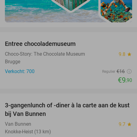
favorite_border
Entree chocolademuseum
38%
Choco-Story: The Chocolate Museum
9.8
star
Brugge
Verkocht: 700
€16
Regulier
€9
,90
favorite_border
3-gangenlunch of -diner à la carte aan de kust
39%
bij Van Bunnen
Van Bunnen
9.7
star
Knokke-Heist (13 km)