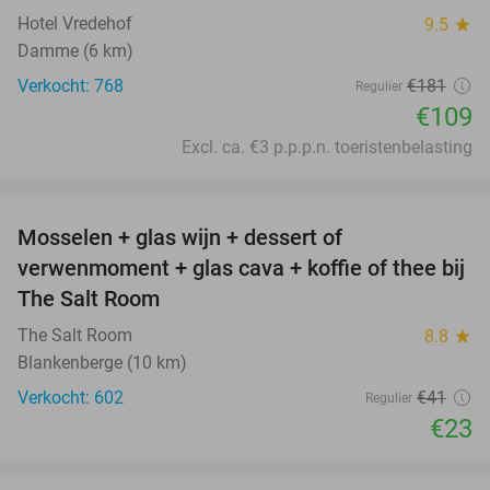
Hotel Vredehof
9.5
star
Damme (6 km)
Verkocht: 768
€181
Regulier
€109
Excl. ca. €3 p.p.p.n. toeristenbelasting
favorite_border
Mosselen + glas wijn + dessert of
44%
verwenmoment + glas cava + koffie of thee bij
The Salt Room
The Salt Room
8.8
star
Blankenberge (10 km)
Verkocht: 602
€41
Regulier
€23
favorite_border