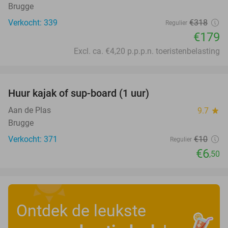
Brugge
Verkocht: 339
€318
Regulier
€179
Excl. ca. €4,20 p.p.p.n. toeristenbelasting
favorite_border
Huur kajak of sup-board (1 uur)
35%
Aan de Plas
9.7
star
Brugge
Verkocht: 371
€10
Regulier
€6
,50
Ontdek de leukste