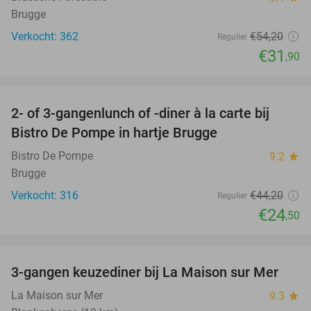
Brugge
Verkocht: 362
€54
,20
Regulier
€31
,90
favorite_border
2- of 3-gangenlunch of -diner à la carte bij
45%
Bistro De Pompe in hartje Brugge
Bistro De Pompe
9.2
star
Brugge
Verkocht: 316
€44
,20
Regulier
€24
,50
favorite_border
3-gangen keuzediner bij La Maison sur Mer
40%
La Maison sur Mer
9.3
star