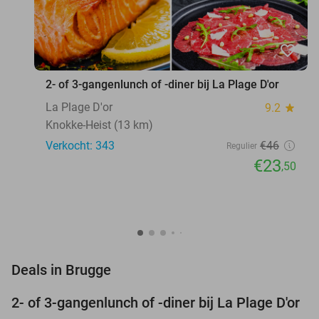
favorite_border
2- of 3-gangenlunch of -diner bij La Plage D'or
La Plage D'or
9.2
star
Knokke-Heist (13 km)
Verkocht: 343
€46
Regulier
€23
,50
favorite_border
Deals in Brugge
2- of 3-gangenlunch of -diner bij La Plage D'or
49%