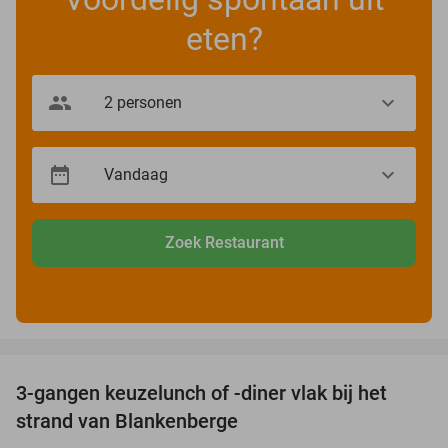
eten?
Zoek Restaurant
favorite_border
3-gangen keuzelunch of -diner vlak bij het
41%
strand van Blankenberge