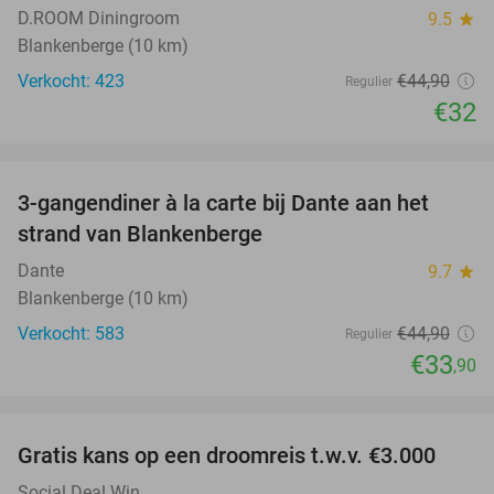
D.ROOM Diningroom
9.5
star
Blankenberge (10 km)
Verkocht: 423
€44
,90
Regulier
€32
favorite_border
3-gangendiner à la carte bij Dante aan het
24%
strand van Blankenberge
Dante
9.7
star
Blankenberge (10 km)
Verkocht: 583
€44
,90
Regulier
€33
,90
favorite_border
Gratis kans op een droomreis t.w.v. €3.000
Social Deal Win