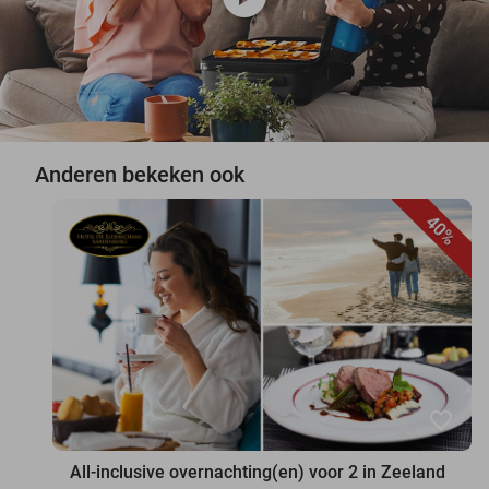
Anderen bekeken ook
40%
favorite_border
All-inclusive overnachting(en) voor 2 in Zeeland