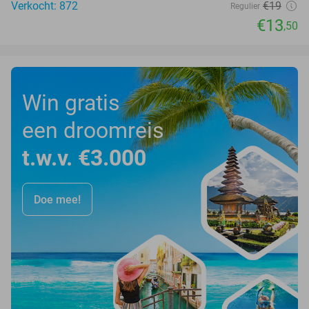
Verkocht: 872
€19
Regulier
€13
,50
Win gratis
een droomreis
t.w.v. €3.000
Doe mee!