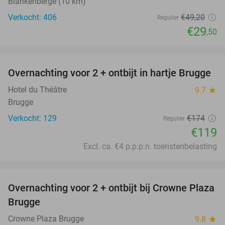
Blankenberge (10 km)
Verkocht: 406
€49
,20
Regulier
€29
,50
favorite_border
Overnachting voor 2 + ontbijt in hartje Brugge
32%
Hotel du Théâtre
9.7
star
Brugge
Verkocht: 129
€174
Regulier
€119
Excl. ca. €4 p.p.p.n. toeristenbelasting
favorite_border
Overnachting voor 2 + ontbijt bij Crowne Plaza
44%
Brugge
Crowne Plaza Brugge
9.8
star