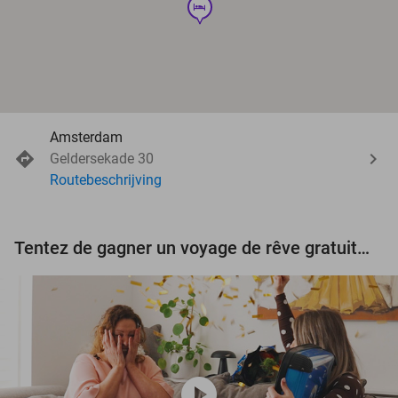
hotel
Amsterdam
Geldersekade 30
Routebeschrijving
Tentez de gagner un voyage de rêve gratuit d'une valeur de 3.000 € !
play_circle