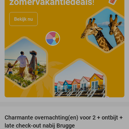
zomervakantiedeals
!
Bekijk nu
favorite_border
Charmante overnachting(en) voor 2 + ontbijt +
40%
late check-out nabij Brugge