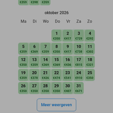
€359
€398
€359
oktober 2026
Ma
Di
Wo
Do
Vr
Za
Zo
1
2
3
4
€350
€417
€729
€292
5
6
7
8
9
10
11
€359
€369
€359
€350
€417
€738
€302
12
13
14
15
16
17
18
€350
€359
€369
€369
€436
€815
€321
19
20
21
22
23
24
25
€359
€378
€426
€474
€541
€910
€350
26
27
28
29
30
31
€350
€350
€350
€350
€407
€671
Meer weergeven