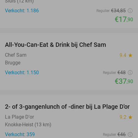
Sluis (12 km)
Verkocht: 1.186
€34
,85
Regulier
€17
,90
favorite_border
All-You-Can-Eat & Drink bij Chef Sam
21%
Chef Sam
9.4
star
Brugge
Verkocht: 1.150
€48
Regulier
€37
,90
favorite_border
2- of 3-gangenlunch of -diner bij La Plage D'or
49%
La Plage D'or
9.2
star
Knokke-Heist (13 km)
Verkocht: 359
€46
Regulier