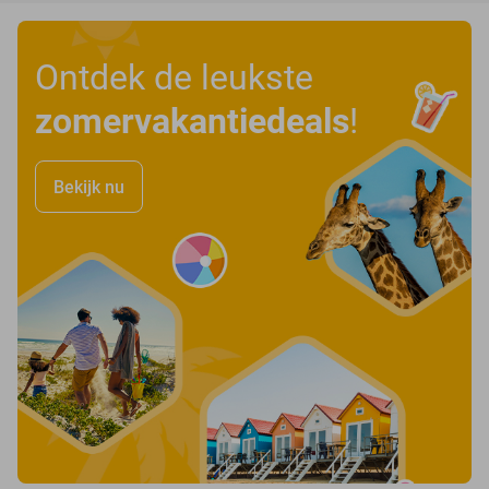
Ontdek de leukste
zomervakantiedeals
!
Bekijk nu