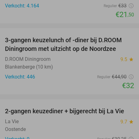
Verkocht: 4.164
€33
Regulier
€21
,50
favorite_border
3-gangen keuzelunch of -diner bij D.ROOM
29%
Diningroom met uitzicht op de Noordzee
D.ROOM Diningroom
9.5
star
Blankenberge (10 km)
Verkocht: 446
€44
,90
Regulier
€32
favorite_border
2-gangen keuzediner + bijgerecht bij La Vie
37%
NEW
TODAY
La Vie
9.7
star
Oostende