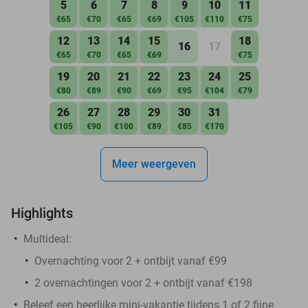
5
6
7
8
9
10
11
€65
€70
€65
€69
€105
€110
€75
12
13
14
15
18
16
17
€65
€70
€65
€69
€75
19
20
21
22
23
24
25
€80
€89
€90
€69
€95
€104
€79
26
27
28
29
30
31
€105
€90
€100
€89
€85
€170
Meer weergeven
Highlights
Multideal:
Overnachting voor 2 + ontbijt vanaf €99
2 overnachtingen voor 2 + ontbijt vanaf €198
Beleef een heerlijke mini-vakantie tijdens 1 of 2 fijne