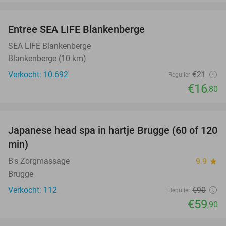
favorite_border
Entree SEA LIFE Blankenberge
20%
SEA LIFE Blankenberge
Blankenberge (10 km)
Verkocht: 10.692
€21
Regulier
€16
,80
favorite_border
Japanese head spa in hartje Brugge (60 of 120
33%
min)
B's Zorgmassage
9.9
star
Brugge
Verkocht: 112
€90
Regulier
€59
,90
favorite_border