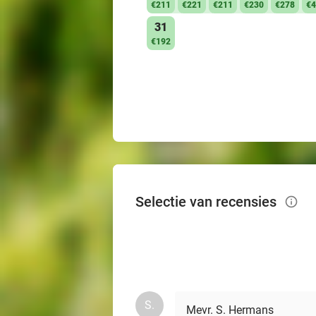
€211
€221
€211
€230
€278
€4
31
€192
Selectie van recensies
info_outlined
S.
Mevr. S. Hermans