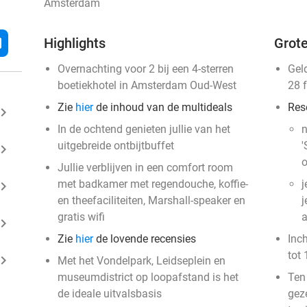
Amsterdam
l
Highlights
Grote
Overnachting voor 2 bij een 4-sterren
Gel
boetiekhotel in Amsterdam Oud-West
28 
Zie
hier
de inhoud van de multideals
Res
ard_arrow_right
In de ochtend genieten jullie van het
n
uitgebreide ontbijtbuffet
'
ard_arrow_right
o
Jullie verblijven in een comfort room
met badkamer met regendouche, koffie-
j
ard_arrow_right
en theefaciliteiten, Marshall-speaker en
j
gratis wifi
a
ard_arrow_right
Zie
hier
de lovende recensies
Inc
tot 
ard_arrow_right
Met het Vondelpark, Leidseplein en
museumdistrict op loopafstand is het
Ten
de ideale uitvalsbasis
gez