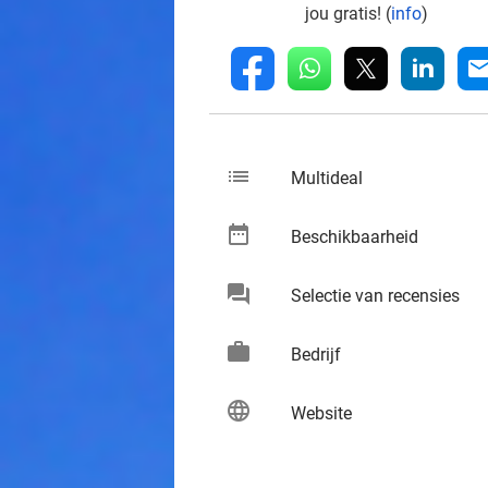
jou gratis! (
info
)
whatsapp
linkedin
fb
mai
list
keybo
Multideal
date_range
keybo
Beschikbaarheid
chat
keybo
Selectie van recensies
work
keybo
Bedrijf
language
keybo
Website