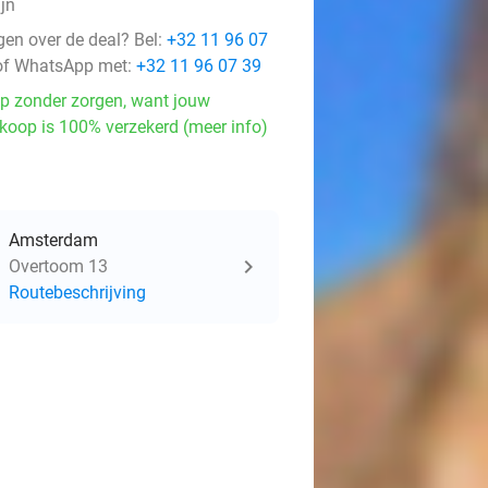
ijn
gen over de deal? Bel:
+32 11 96 07
f WhatsApp met:
+32 11 96 07 39
p zonder zorgen, want jouw
koop is 100% verzekerd (meer info)
Amsterdam
Overtoom 13
Routebeschrijving