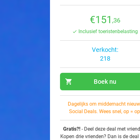
€151
,36
Inclusief toeristenbelasting
Verkocht:
218
shopping_cart
Boek nu
navi
Dagelijks om middernacht nieuw
Social Deals. Wees snel, op = op
Gratis?!
- Deel deze deal met vrien
Kopen drie vrienden? Dan is de deal