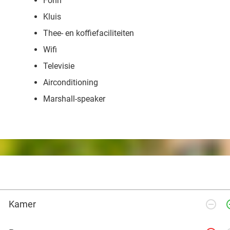
Föhn
Kluis
Thee- en koffiefaciliteiten
Wifi
Televisie
Airconditioning
Marshall-speaker
remove_circle_outline
add_ci
Kamer