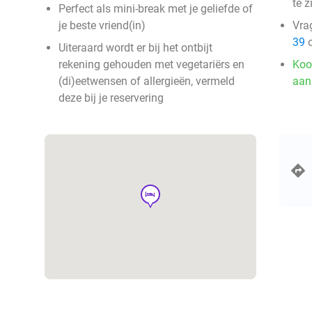
te z
Perfect als mini-break met je geliefde of
je beste vriend(in)
Vra
39
o
Uiteraard wordt er bij het ontbijt
rekening gehouden met vegetariërs en
Koo
(di)eetwensen of allergieën, vermeld
aan
deze bij je reservering
hotel