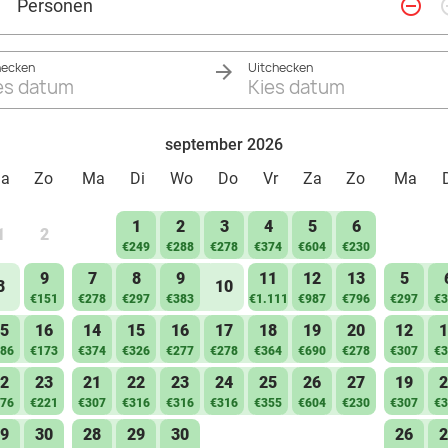
remove_circle_outline
add_ci
Personen
hecken
Uitchecken
es datum
Kies datum
september 2026
Za
Zo
Ma
Di
Wo
Do
Vr
Za
Zo
Ma
1
2
3
4
5
6
1
2
€249
€288
€278
€374
€604
€230
9
7
8
9
11
12
13
5
8
10
€151
€278
€297
€383
€1.111
€987
€796
€297
€3
5
16
14
15
16
17
18
19
20
12
1
86
€173
€374
€326
€277
€278
€364
€690
€278
€307
€3
2
23
21
22
23
24
25
26
27
19
2
76
€221
€307
€316
€316
€316
€355
€604
€230
€307
€3
9
30
28
29
30
26
2