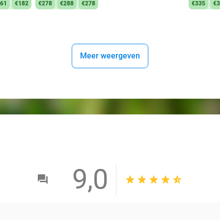
61
€182
€278
€288
€278
€335
€3
Meer weergeven
9,0