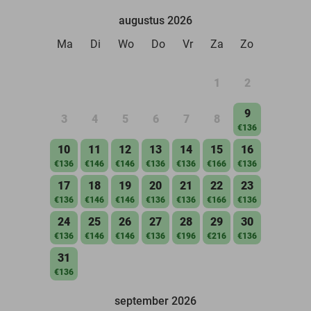
augustus 2026
Ma
Di
Wo
Do
Vr
Za
Zo
1
2
9
3
4
5
6
7
8
€136
10
11
12
13
14
15
16
€136
€146
€146
€136
€136
€166
€136
17
18
19
20
21
22
23
€136
€146
€146
€136
€136
€166
€136
24
25
26
27
28
29
30
€136
€146
€146
€136
€196
€216
€136
31
€136
september 2026