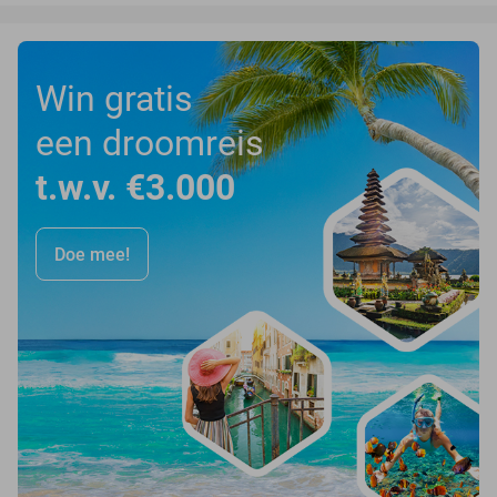
Win gratis
een droomreis
t.w.v. €3.000
Doe mee!