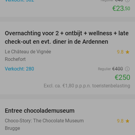
€23
,50
favorite_border
Overnachting voor 2 + ontbijt + wellness + late
38%
check-out en evt. diner in de Ardennen
Le Château de Vignée
9.8
star
Rochefort
Verkocht: 280
€400
Regulier
€250
Excl. ca. €1,80 p.p.p.n. toeristenbelasting
favorite_border
Entree chocolademuseum
38%
Choco-Story: The Chocolate Museum
9.8
star
Brugge