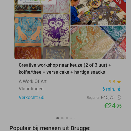
45%
favorite_border
Creative workshop naar keuze (2 of 3 uur) +
koffie/thee + verse cake + hartige snacks
A Work Of Art
9.8
star
Vlaardingen
6 min.
directions_walk
Verkocht: 60
€45
,75
Regulier
€24
,95
Populair bij mensen uit Brugge: