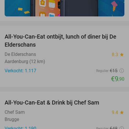
favorite_border
All-You-Can-Eat ontbijt, lunch of diner bij De
34%
Elderschans
De Elderschans
8.3
star
Aardenburg (12 km)
Verkocht: 1.117
€15
Regulier
€9
,90
favorite_border
All-You-Can-Eat & Drink bij Chef Sam
21%
Chef Sam
9.4
star
Brugge
Verkocht: 1.190
€48
Regulier