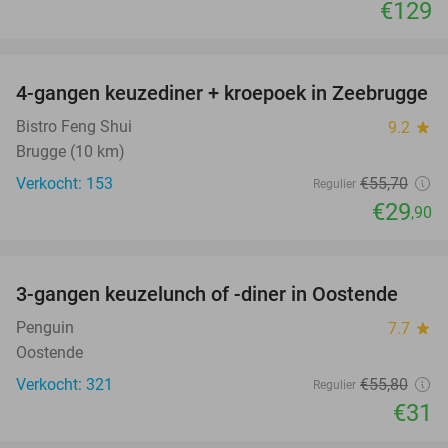
€129
favorite_border
4-gangen keuzediner + kroepoek in Zeebrugge
46%
Bistro Feng Shui
9.2
star
Brugge (10 km)
Verkocht: 153
€55
,70
Regulier
€29
,90
favorite_border
3-gangen keuzelunch of -diner in Oostende
44%
Penguin
7.7
star
Oostende
Verkocht: 321
€55
,80
Regulier
€31
favorite_border