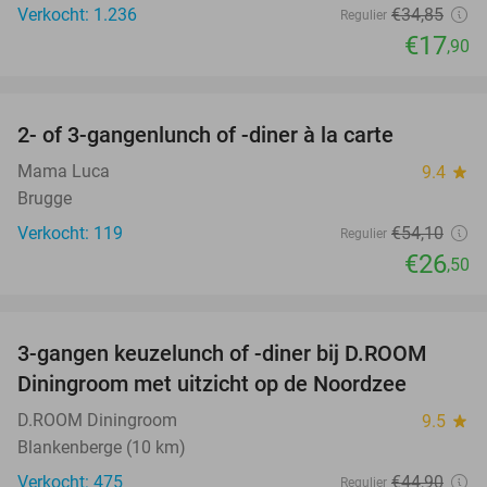
Verkocht: 1.236
€34
,85
Regulier
€17
,90
favorite_border
2- of 3-gangenlunch of -diner à la carte
51%
Mama Luca
9.4
star
Brugge
Verkocht: 119
€54
,10
Regulier
€26
,50
favorite_border
3-gangen keuzelunch of -diner bij D.ROOM
29%
Diningroom met uitzicht op de Noordzee
D.ROOM Diningroom
9.5
star
Blankenberge (10 km)
Verkocht: 475
€44
,90
Regulier