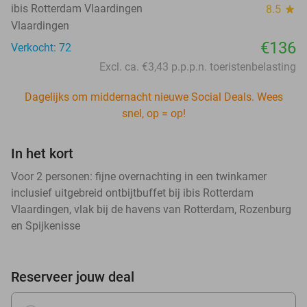
ibis Rotterdam Vlaardingen
8.5
star
Vlaardingen
€136
Verkocht: 72
Excl. ca. €3,43 p.p.p.n. toeristenbelasting
Dagelijks om middernacht nieuwe Social Deals. Wees
snel, op = op!
In het kort
Voor 2 personen: fijne overnachting in een twinkamer
inclusief uitgebreid ontbijtbuffet bij ibis Rotterdam
Vlaardingen, vlak bij de havens van Rotterdam, Rozenburg
en Spijkenisse
Reserveer jouw deal