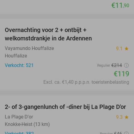
€11
,90
favorite_border
Overnachting voor 2 + ontbijt +
44%
welkomstdrankje in de Ardennen
Vayamundo Houffalize
9.1
star
Houffalize
Verkocht: 521
€214
Regulier
€119
Excl. ca. €1,40 p.p.p.n. toeristenbelasting
favorite_border
2- of 3-gangenlunch of -diner bij La Plage D'or
49%
La Plage D'or
9.3
star
Knokke-Heist (13 km)
Verkocht: 382
€46
Regulier