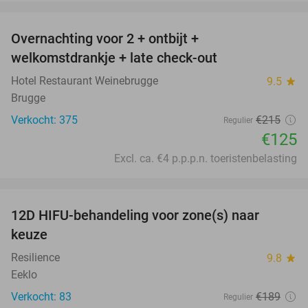
favorite_border
Overnachting voor 2 + ontbijt +
42%
welkomstdrankje + late check-out
Hotel Restaurant Weinebrugge
9.5
star
Brugge
Verkocht: 375
€215
Regulier
€125
Excl. ca. €4 p.p.p.n. toeristenbelasting
favorite_border
12D HIFU-behandeling voor zone(s) naar
58%
keuze
Resilience
9.8
star
Eeklo
Verkocht: 83
€189
Regulier