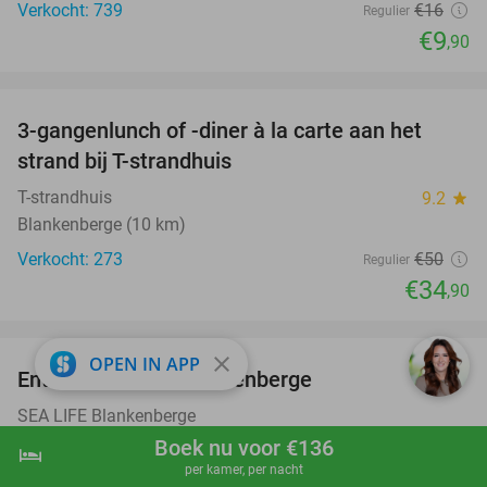
Verkocht: 739
€16
Regulier
€9
,90
favorite_border
3-gangenlunch of -diner à la carte aan het
30%
strand bij T-strandhuis
T-strandhuis
9.2
star
Blankenberge (10 km)
Verkocht: 273
€50
Regulier
€34
,90
favorite_border
close
OPEN IN APP
Entree SEA LIFE Blankenberge
20%
SEA LIFE Blankenberge
Blankenberge (10 km)
Boek nu voor €136
hotel
shopping_cart
Boek nu
navigate_next
per kamer, per nacht
Verkocht: 10.856
€21
Regulier