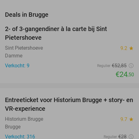
favorite_border
Deals in Brugge
2- of 3-gangendiner à la carte bij Sint
54%
NEW
Pietershoeve
TODAY
Sint Pietershoeve
9.2
star
Damme
Verkocht: 9
€52
,85
Regulier
€24
,50
favorite_border
Entreeticket voor Historium Brugge + story- en
18%
VR-experience
Historium Brugge
9.7
star
Brugge
Verkocht: 316
€28
Regulier