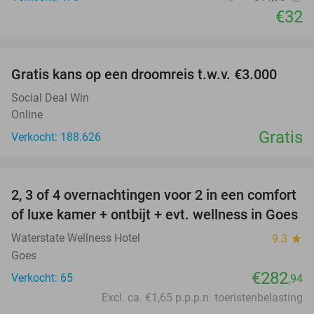
€32
favorite_border
Gratis kans op een droomreis t.w.v. €3.000
Social Deal Win
Online
Gratis
Verkocht: 188.626
favorite_border
2, 3 of 4 overnachtingen voor 2 in een comfort
of luxe kamer + ontbijt + evt. wellness in Goes
Waterstate Wellness Hotel
9.3
star
Goes
€282
Verkocht: 65
,94
Excl. ca. €1,65 p.p.p.n. toeristenbelasting