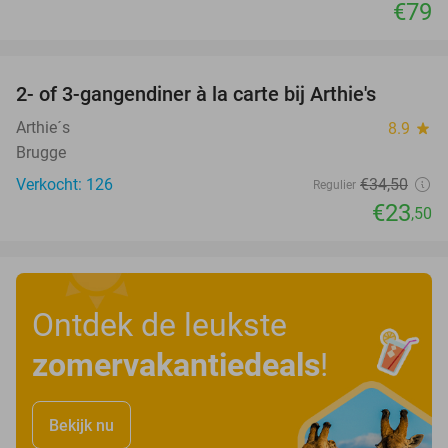
€79
favorite_border
2- of 3-gangendiner à la carte bij Arthie's
32%
Arthie´s
8.9
star
Brugge
Verkocht: 126
€34
,50
Regulier
€23
,50
Ontdek de leukste
zomervakantiedeals
!
Bekijk nu