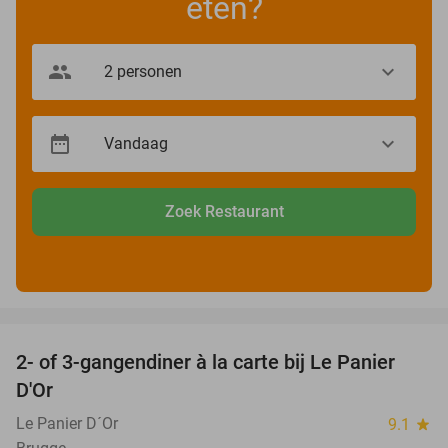
eten?
Zoek Restaurant
favorite_border
2- of 3-gangendiner à la carte bij Le Panier
53%
D'Or
Le Panier D´Or
9.1
star