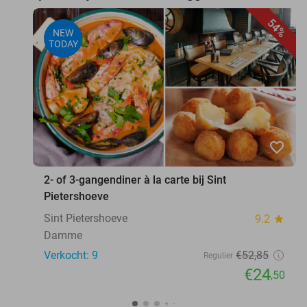
54%
NEW
TODAY
favorite_border
2- of 3-gangendiner à la carte bij Sint
Pietershoeve
Sint Pietershoeve
9.2
star
Damme
Verkocht: 9
€52
,85
Regulier
€24
,50