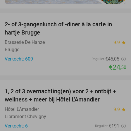
favorite_border
2- of 3-gangenlunch of -diner à la carte in
46%
hartje Brugge
Brasserie De Hanze
9.9
star
Brugge
Verkocht: 609
€45
,05
Regulier
€24
,50
favorite_border
1, 2 of 3 overnachting(en) voor 2 + ontbijt +
32%
NEW
wellness + meer bij Hôtel L'Amandier
TODAY
Hôtel L'Amandier
9.9
star
Libramont-Chevigny
Verkocht: 6
€191
Regulier