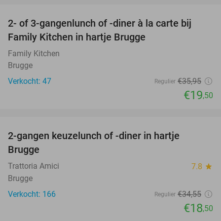
2- of 3-gangenlunch of -diner à la carte bij
46%
Family Kitchen in hartje Brugge
Family Kitchen
Brugge
Verkocht: 47
€35
,95
Regulier
€19
,50
favorite_border
2-gangen keuzelunch of -diner in hartje
46%
Brugge
Trattoria Amici
7.8
star
Brugge
Verkocht: 166
€34
,55
Regulier
€18
,50