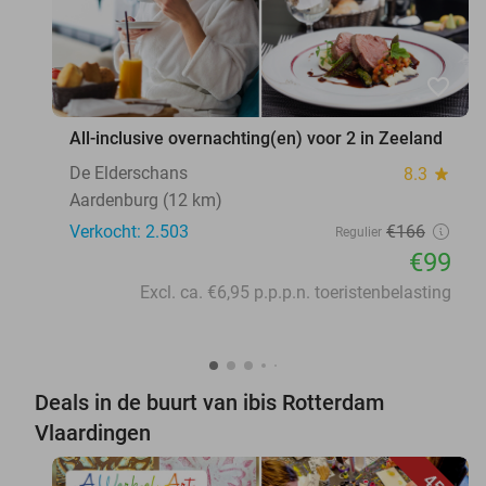
favorite_border
All-inclusive overnachting(en) voor 2 in Zeeland
De Elderschans
8.3
star
Aardenburg (12 km)
Verkocht: 2.503
€166
Regulier
€99
Excl. ca. €6,95 p.p.p.n. toeristenbelasting
Deals in de buurt van ibis Rotterdam
Vlaardingen