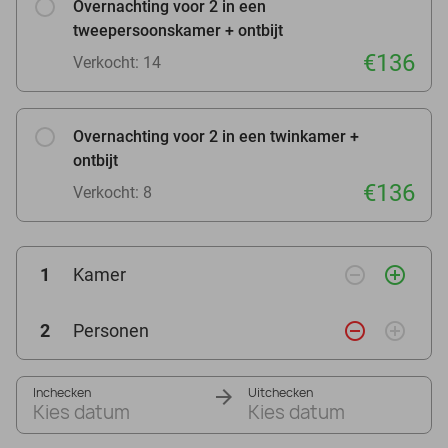
Overnachting voor 2 in een
tweepersoonskamer + ontbijt
€136
Verkocht: 14
Overnachting voor 2 in een twinkamer +
ontbijt
€136
Verkocht: 8
remove_circle_outline
add_circle_outline
1
Kamer
remove_circle_outline
add_circle_outline
2
Personen
Inchecken
Uitchecken
Kies datum
Kies datum