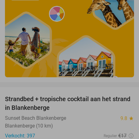
favorite_border
Strandbed + tropische cocktail aan het strand
30%
in Blankenberge
Sunset Beach Blankenberge
9.8
star
Blankenberge (10 km)
Verkocht: 397
€17
Regulier