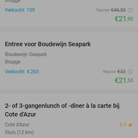
Brugge
Verkocht: 159
€46
,35
Regulier
€21
,90
favorite_border
Entree voor Boudewijn Seapark
35%
Boudewijn Seapark
Brugge
Verkocht: 4.263
€33
Regulier
€21
,50
favorite_border
2- of 3-gangenlunch of -diner à la carte bij
49%
Cote d'Azur
Cote d'Azur
8.9
star
Sluis (12 km)