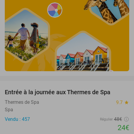
favorite_border
Entrée à la journée aux Thermes de Spa
50%
Thermes de Spa
9.7
star
Spa
Vendu : 457
48€
Régulier
24€