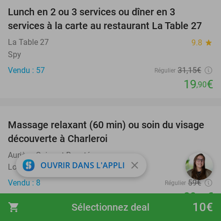
Lunch en 2 ou 3 services ou dîner en 3
36%
services à la carte au restaurant La Table 27
La Table 27
9.8
star
Spy
Vendu : 57
31
,15
€
Régulier
19
€
,90
favorite_border
Massage relaxant (60 min) ou soin du visage
49%
découverte à Charleroi
Auriège Soins et Beauté
close
OUVRIR DANS L'APPLI
Lodelinsart
Vendu : 8
59€
Régulier
29
€
,90
10€
shopping_cart
Sélectionnez deal
favorite_border