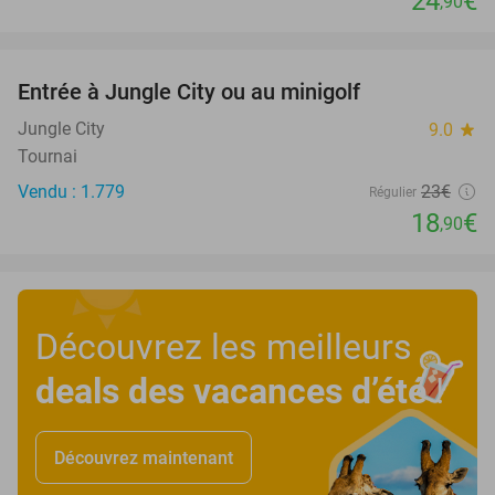
24
€
,90
favorite_border
Entrée à Jungle City ou au minigolf
18%
Jungle City
9.0
star
Tournai
Vendu : 1.779
23€
Régulier
18
€
,90
Découvrez les meilleurs
deals des vacances d’été
!
Découvrez maintenant