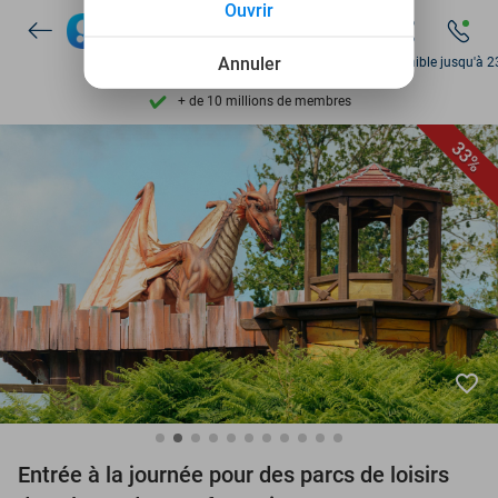
Ouvrir
Disponible 7 jours par semaine
Annuler
Disponible jusqu'à 2
+ de 10 millions de membres
9,4
basé sur
206 043 avis
33%
Découvrez + de 15.000 deals
Disponible 7 jours par semaine
+ de 10 millions de membres
favorite_border
Entrée à la journée pour des parcs de loisirs