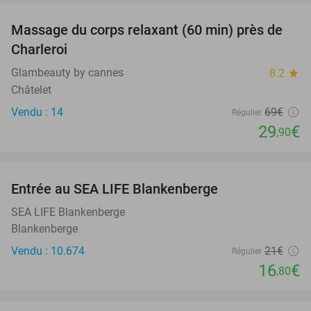
Massage du corps relaxant (60 min) près de
57%
Charleroi
Glambeauty by cannes
8.2
star
Châtelet
Vendu : 14
69€
Régulier
29
€
,90
favorite_border
Entrée au SEA LIFE Blankenberge
20%
SEA LIFE Blankenberge
Blankenberge
Vendu : 10.674
21€
Régulier
16
€
,80
favorite_border