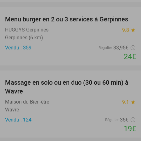
favorite_border
Menu burger en 2 ou 3 services à Gerpinnes
29%
HUGGYS Gerpinnes
9.8
star
Gerpinnes (6 km)
Vendu : 359
33
,95
€
Régulier
24€
favorite_border
Massage en solo ou en duo (30 ou 60 min) à
46%
Wavre
Maison du Bien-être
9.1
star
Wavre
Vendu : 124
35€
Régulier
19€
favorite_border