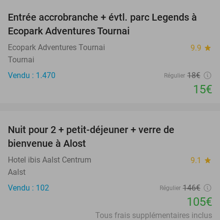
Entrée accrobranche + évtl. parc Legends à
17%
Ecopark Adventures Tournai
Ecopark Adventures Tournai
9.9
star
Tournai
Vendu : 1.470
18€
Régulier
15€
favorite_border
Nuit pour 2 + petit-déjeuner + verre de
28%
bienvenue à Alost
Hotel ibis Aalst Centrum
9.1
star
Aalst
Vendu : 102
146€
Régulier
105€
Tous frais supplémentaires inclus