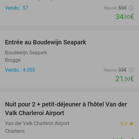
Vendu : 57
55€
Régulier
34
€
,50
favorite_border
Entrée au Boudewijn Seapark
35%
Boudewijn Seapark
Brugge
Vendu : 4.055
33€
Régulier
21
€
,50
favorite_border
Nuit pour 2 + petit-déjeuner à l'hôtel Van der
Valk Charleroi Airport
Van der Valk Charleroi Airport
9.3
star
Charleroi