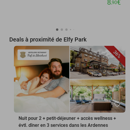
8
€
,90
Deals à proximité de Elfy Park
36%
favorite_border
Nuit pour 2 + petit-déjeuner + accès wellness +
évtl. dîner en 3 services dans les Ardennes