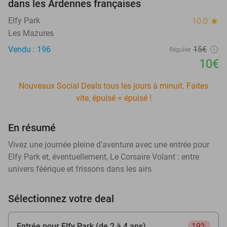
dans les Ardennes françaises
Elfy Park
10.0
star
Les Mazures
Vendu : 196
15€
Régulier
10€
Nouveaux Social Deals tous les jours à minuit. Faites
vite, épuisé = épuisé !
En résumé
Vivez une journée pleine d'aventure avec une entrée pour
Elfy Park et, éventuellement, Le Corsaire Volant : entre
univers féérique et frissons dans les airs
Sélectionnez votre deal
Entrée pour Elfy Park (de 2 à 4 ans)
19%