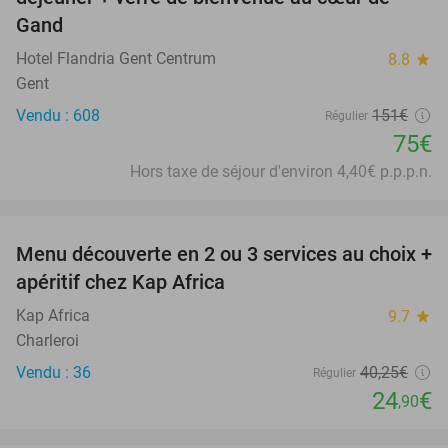
Gand
Hotel Flandria Gent Centrum
8.8
star
Gent
Vendu : 608
151€
Régulier
75€
Hors taxe de séjour d'environ 4,40€ p.p.p.n.
favorite_border
Menu découverte en 2 ou 3 services au choix +
38%
apéritif chez Kap Africa
Kap Africa
9.7
star
Charleroi
Vendu : 36
40
,25
€
Régulier
24
€
,90
favorite_border