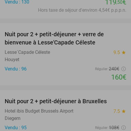
119
€
Vendu : 130
,50
Hors taxe de séjour d'environ 4,54€ p.p.p.n.
favorite_border
Nuit pour 2 + petit-déjeuner + verre de
33%
bienvenue à Lesse'Capade Céleste
Lesse´Capade Céleste
9.5
star
Houyet
Vendu : 96
240€
Régulier
160€
favorite_border
Nuit pour 2 + petit-déjeuner à Bruxelles
25%
Hotel ibis Budget Brussels Airport
7.5
star
Diegem
Vendu : 95
108€
Régulier