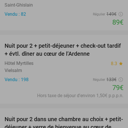
Saint-Ghislain
Vendu : 82
149€
Régulier
89€
favorite_border
Nuit pour 2 + petit-déjeuner + check-out tardif
41%
+ évtl. dîner au cœur de l’Ardenne
Hôtel Myrtilles
8.3
star
Vielsalm
Vendu : 198
133€
Régulier
79€
Hors taxe de séjour d'environ 1,50€ p.p.p.n.
favorite_border
Nuit pour 2 dans une chambre au choix + petit-
50%
déjeuner + verre de bienvenue au cœur de