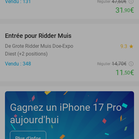
Vendu : 131
47
,60
€
Régulier
31
€
,90
favorite_border
Entrée pour Ridder Muis
22%
NEW
TODAY
De Grote Ridder Muis Doe-Expo
9.3
star
Diest (+2 positions)
Vendu : 348
14
,70
€
Régulier
11
€
,50
Gagnez un iPhone 17 Pro
aujourd'hui
Plus d'infos