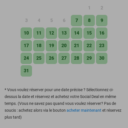
1
2
3
4
5
6
7
8
9
10
11
12
13
14
15
16
17
18
19
20
21
22
23
24
25
26
27
28
29
30
31
*
Vous voulez réserver pour une date précise ? Sélectionnez ci-
dessus la date et réservez et achetez votre Social Deal en même
temps. (Vous ne savez pas quand vous voulez réserver? Pas de
soucis : achetez alors via le bouton
acheter maintenant
et réservez
plus tard)