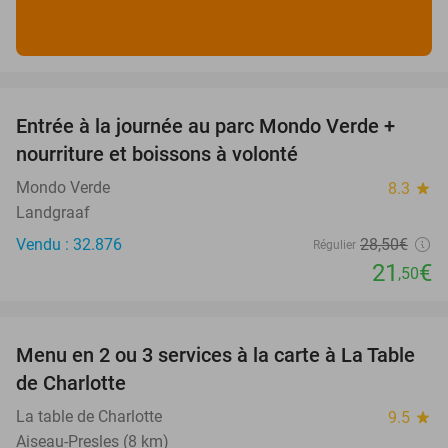
favorite_border
Entrée à la journée au parc Mondo Verde +
25%
nourriture et boissons à volonté
Mondo Verde
8.3
star
Landgraaf
Vendu : 32.876
28
,50
€
Régulier
21
€
,50
favorite_border
Menu en 2 ou 3 services à la carte à La Table
37%
de Charlotte
La table de Charlotte
9.5
star
Aiseau-Presles (8 km)