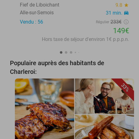
Fief de Liboichant
9.8
star
Alle-sur-Semois
31 min.
directions_car
Vendu : 56
233€
Régulier
149€
Hors taxe de séjour d'environ 1€ p.p.p.n.
Populaire auprès des habitants de
Charleroi:
33%