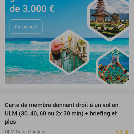
de 3.000 €
Participez!
favorite_border
Carte de membre donnant droit à un vol en
40%
ULM (30, 40, 60 ou 2x 30 min) + briefing et
plus
ULM Saint-Ghislain
9.5
star