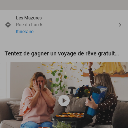
Les Mazures
Rue du Lac 6
Itinéraire
Tentez de gagner un voyage de rêve gratuit d'une valeur de 3.000 € !
play_circle