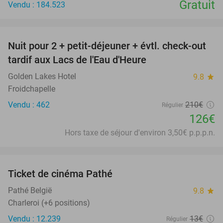
Gratuit
Vendu : 184.523
favorite_border
Nuit pour 2 + petit-déjeuner + évtl. check-out
40%
tardif aux Lacs de l'Eau d'Heure
Golden Lakes Hotel
9.8
star
Froidchapelle
Vendu : 462
210€
Régulier
126€
Hors taxe de séjour d'environ 3,50€ p.p.p.n.
favorite_border
Ticket de cinéma Pathé
27%
Pathé België
9.8
star
Charleroi (+6 positions)
Vendu : 12.239
13€
Régulier