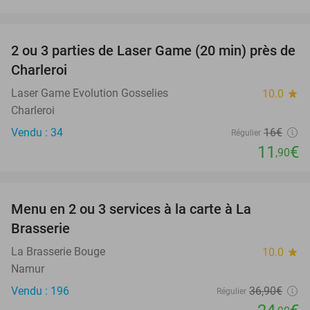
favorite_border
2 ou 3 parties de Laser Game (20 min) près de
26%
Charleroi
Laser Game Evolution Gosselies
10.0
star
Charleroi
Vendu : 34
16€
Régulier
11
€
,90
favorite_border
Menu en 2 ou 3 services à la carte à La
33%
Brasserie
La Brasserie Bouge
10.0
star
Namur
Vendu : 196
36
,90
€
Régulier