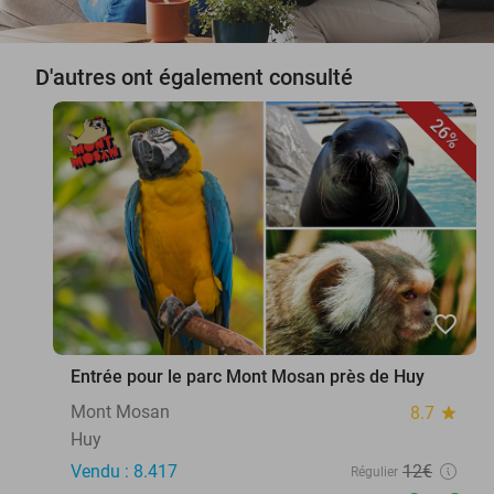
D'autres ont également consulté
26%
favorite_border
Entrée pour le parc Mont Mosan près de Huy
Mont Mosan
8.7
star
Huy
Vendu : 8.417
12€
Régulier