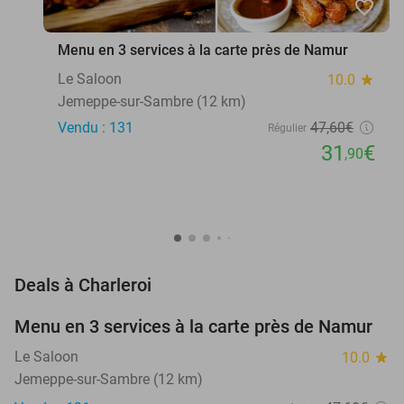
favorite_border
Menu en 3 services à la carte près de Namur
Le Saloon
10.0
star
Jemeppe-sur-Sambre (12 km)
Vendu : 131
47
,60
€
Régulier
31
€
,90
favorite_border
Deals à Charleroi
Menu en 3 services à la carte près de Namur
33%
Le Saloon
10.0
star
Jemeppe-sur-Sambre (12 km)