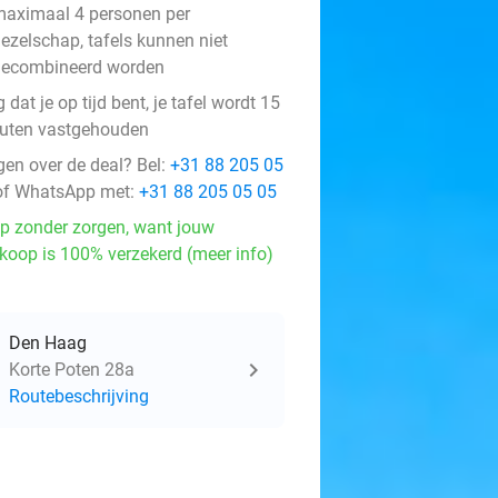
aximaal 4 personen per
ezelschap, tafels kunnen niet
gecombineerd worden
 dat je op tijd bent, je tafel wordt 15
uten vastgehouden
gen over de deal? Bel:
+31 88 205 05
f WhatsApp met:
+31 88 205 05 05
p zonder zorgen, want jouw
koop is 100% verzekerd (meer info)
Den Haag
Korte Poten 28a
Routebeschrijving