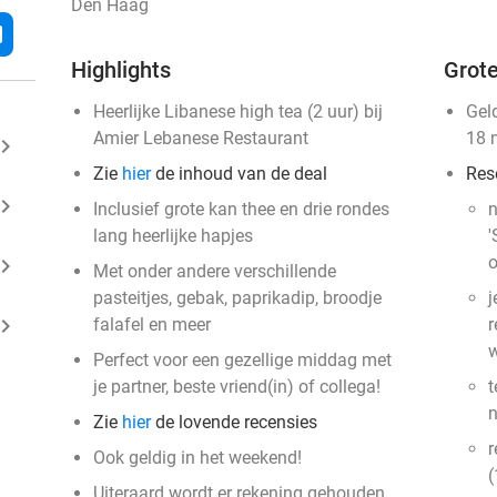
Den Haag
l
Highlights
Grote
Heerlijke Libanese high tea (2 uur) bij
Gel
Amier Lebanese Restaurant
18 
ard_arrow_right
Zie
hier
de inhoud van de deal
Res
ard_arrow_right
Inclusief grote kan thee en drie rondes
n
lang heerlijke hapjes
'
o
ard_arrow_right
Met onder andere verschillende
pasteitjes, gebak, paprikadip, broodje
j
ard_arrow_right
falafel en meer
r
w
Perfect voor een gezellige middag met
je partner, beste vriend(in) of collega!
t
Zie
hier
de lovende recensies
​
Ook geldig in het weekend!
(
Uiteraard wordt er rekening gehouden