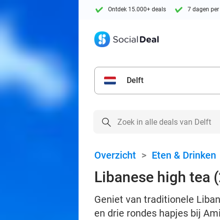
Ontdek 15.000+ deals
7 dagen per
Delft
Overzicht
>
Eten & Drinken
Libanese high tea 
Geniet van traditionele Liban
en drie rondes hapjes bij A