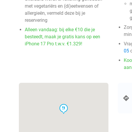
m
met vegetariërs en (di)eetwensen of
g
allergieën, vermeld deze bij je
reservering
Zorg
Alleen vandaag: bij elke €10 die je
min
besteedt, maak je gratis kans op een
iPhone 17 Pro t.w.v. €1.329!
Vra
05
o
Koo
aan
food