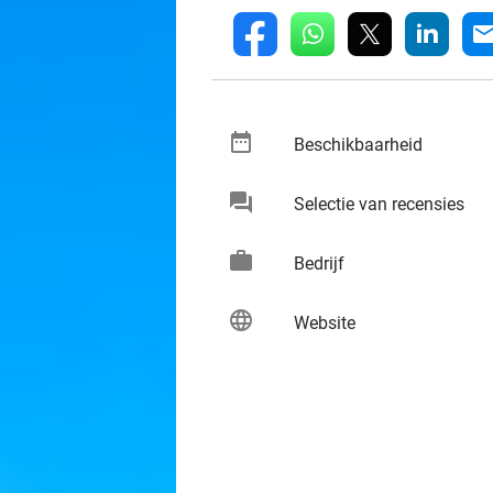
whatsapp
linkedin
fb
mai
date_range
keybo
Beschikbaarheid
chat
keybo
Selectie van recensies
work
keybo
Bedrijf
language
keybo
Website