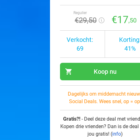
Regulier
€17
€29
,50
,50
Verkocht:
Korting
69
41%
shopping_cart
Koop nu
navi
Dagelijks om middernacht nieuw
Social Deals. Wees snel, op = op
Gratis?!
- Deel deze deal met vrien
Kopen drie vrienden? Dan is de deal
jou gratis! (
info
)