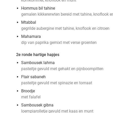
komkommer, knoflook en munt
Hommus bil tahine
gemalen kikkererwten bereid met tahine, knoflook en
Mtabbal
gegrilde aubergine met tahine, knoflook en citroen
Mahamara
dip van paprika gemixt met verse groenten
2e ronde hartige hapjes
Sambousek lahma
pasteitje gevuld met gehakt en pijnboompitten
Ftair sabaneh
pasteitje gevuld met spinazie en tomaat
Broodje
met falafel
Sambousek gibna
loempiarolletje gevuld met kaas en munt