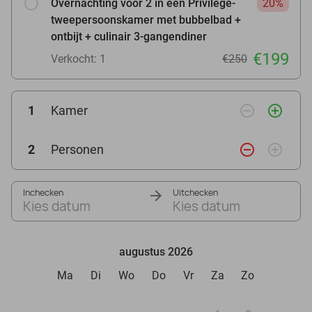
Overnachting voor 2 in een Privilège-
20%
tweepersoonskamer met bubbelbad +
ontbijt + culinair 3-gangendiner
€199
Verkocht: 1
€250
remove_circle_outline
add_circle_outline
1
Kamer
remove_circle_outline
add_circle_outline
2
Personen
Inchecken
Uitchecken
Kies datum
Kies datum
augustus 2026
Ma
Di
Wo
Do
Vr
Za
Zo