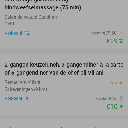
bindweefselmassage (75 min)
Salon de beauté Gaudinne
Delft
Verkocht: 12
€79
,50
Regulier
€29
,50
favorite_border
2-gangen keuzelunch, 3-gangendiner à la carte
52%
NEW
of 5-gangendiner van de chef bij Villani
TODAY
Restaurant Villani
9.6
star
Scheveningen (9 km)
Verkocht: 20
€23
Regulier
€10
,95
favorite_border