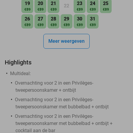
19
20
21
23
24
25
22
€89
€89
€89
€89
€89
€89
26
27
28
29
30
31
€89
€89
€89
€89
€89
€89
Meer weergeven
Highlights
Multideal:
Overnachting voor 2 in een Privilèges-
tweepersoonskamer + ontbijt
Overnachting voor 2 in een Privilèges-
tweepersoonskamer met bubbelbad + ontbijt
Overnachting voor 2 in een Privilèges-
tweepersoonskamer met bubbelbad + ontbijt +
cocktail aan de bar