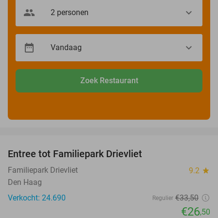
Zoek Restaurant
favorite_border
Entree tot Familiepark Drievliet
21%
Familiepark Drievliet
9.2
star
Den Haag
Verkocht: 24.690
€33
,50
Regulier
€26
,50