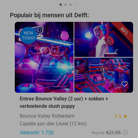
Populair bij mensen uit Delft:
46%
NEW
TODAY
favorite_border
Entree Bounce Valley (2 uur) + sokken +
verkoelende slush puppy
Bounce Valley Rotterdam
9.5
star
Capelle aan den IJssel (12 km)
Verkocht: 1.730
€21
,95
Regulier