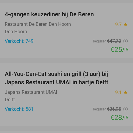
4-gangen keuzediner bij De Beren
46%
Restaurant De Beren Den Hoorn
9.7
star
Den Hoorn
Verkocht: 749
€47
,70
Regulier
€25
,95
favorite_border
All-You-Can-Eat sushi en grill (3 uur) bij
22%
Japans Restaurant UMAI in hartje Delft
Japans Restaurant UMAI
9.1
star
Delft
Verkocht: 581
€36
,95
Regulier
€28
,95
favorite_border