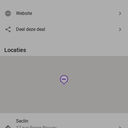
Website
Deel deze deal
Locaties
hotel
Seclin
17 rue Roger Bouvry