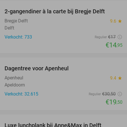
2-gangendiner à la carte bij Bregje Delft
12%
Bregje Delft
9.6
star
Delft
Verkocht: 733
€17
Regulier
€14
,95
favorite_border
Dagentree voor Apenheul
36%
Apenheul
9.4
star
Apeldoorn
Verkocht: 32.615
€30
,50
Regulier
€19
,50
favorite_border
Luxe lunchplank bij Anne&Max in Delft