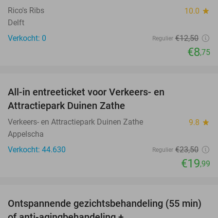
Rico's Ribs
10.0
star
Delft
Verkocht: 0
€12
,50
Regulier
€8
,75
favorite_border
All-in entreeticket voor Verkeers- en
15%
Attractiepark Duinen Zathe
Verkeers- en Attractiepark Duinen Zathe
9.8
star
Appelscha
Verkocht: 44.630
€23
,50
Regulier
€19
,99
favorite_border
Ontspannende gezichtsbehandeling (55 min)
63%
of anti-agingbehandeling +