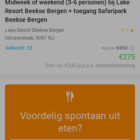
Midweek of weekend (3-6 personen) bij Lake
53%
Resort Beekse Bergen + toegang Safaripark
Beekse Bergen
Lake Resort Beekse Bergen
9.1
star
Hilvarenbeek, 5081 NJ
Verkocht: 33
€590
Regulier
€275
Excl. ca. €2,65 p.p.p.n. toeristenbelasting
Voordelig spontaan uit
eten?