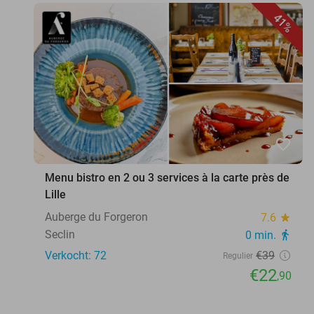
41%
favorite_border
Menu bistro en 2 ou 3 services à la carte près de
Lille
Auberge du Forgeron
7.6
star
Seclin
0 min.
directions_walk
Verkocht: 72
€39
Regulier
€22
,90