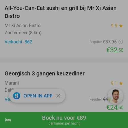
All-You-Can-Eat sushi en grill bij Mr Xi Asian
14%
Bistro
Mr Xi Asian Bistro
9.5
star
Zoetermeer (8 km)
Verkocht: 862
€37
,95
Regulier
€32
,50
favorite_border
Georgisch 3 gangen keuzediner
40%
Marani
9.1
star
Delft
close
OPEN IN APP
Verkocht: 831
€41
,15
Regulier
€24
,50
favorite_border
Boek nu voor €89
hotel
shopping_cart
Boek nu
navigate_next
per kamer, per nacht