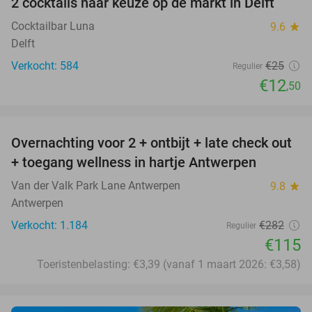
2 cocktails naar keuze op de markt in Delft
50%
Cocktailbar Luna
9.6
star
Delft
Verkocht: 584
€25
Regulier
€12
,50
favorite_border
Overnachting voor 2 + ontbijt + late check out
59%
+ toegang wellness in hartje Antwerpen
Van der Valk Park Lane Antwerpen
9.8
star
Antwerpen
Verkocht: 1.184
€282
Regulier
€115
Toeristenbelasting: €3,39 (vanaf 1 maart 2026: €3,58)