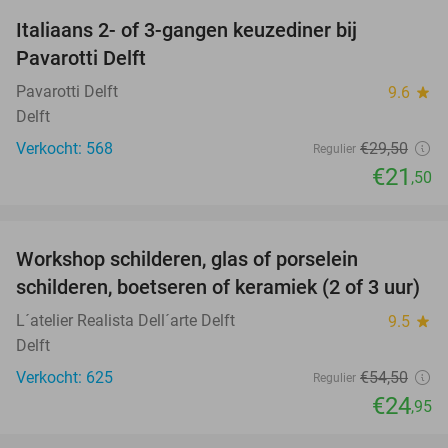
Italiaans 2- of 3-gangen keuzediner bij
27%
Pavarotti Delft
Pavarotti Delft
9.6
star
Delft
Verkocht: 568
€29
,50
Regulier
€21
,50
favorite_border
Workshop schilderen, glas of porselein
54%
schilderen, boetseren of keramiek (2 of 3 uur)
L´atelier Realista Dell´arte Delft
9.5
star
Delft
Verkocht: 625
€54
,50
Regulier
€24
,95
favorite_border