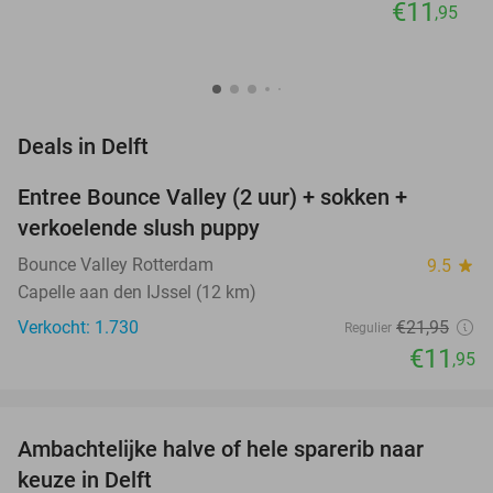
€11
,95
favorite_border
Deals in Delft
Entree Bounce Valley (2 uur) + sokken +
46%
NEW
verkoelende slush puppy
TODAY
Bounce Valley Rotterdam
9.5
star
Capelle aan den IJssel (12 km)
Verkocht: 1.730
€21
,95
Regulier
€11
,95
favorite_border
Ambachtelijke halve of hele sparerib naar
30%
NEW
keuze in Delft
TODAY