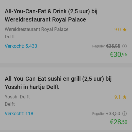
All-You-Can-Eat & Drink (2,5 uur) bij
14%
Wereldrestaurant Royal Palace
Wereldrestaurant Royal Palace
9.0
star
Delft
Verkocht: 5.433
€35
,95
Regulier
€30
,95
favorite_border
All-You-Can-Eat sushi en grill (2,5 uur) bij
15%
Yosshi in hartje Delft
Yosshi Delft
9.1
star
Delft
Verkocht: 118
€33
,50
Regulier
€28
,50
favorite_border