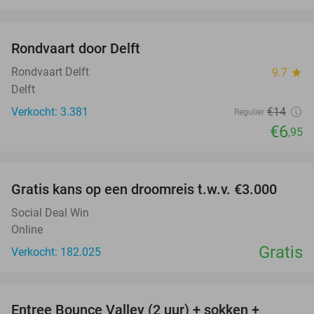
favorite_border
Rondvaart door Delft
50%
Rondvaart Delft
9.7
star
Delft
Verkocht: 3.381
€14
Regulier
€6
,95
favorite_border
Gratis kans op een droomreis t.w.v. €3.000
Social Deal Win
Online
Gratis
Verkocht: 182.025
favorite_border
Entree Bounce Valley (2 uur) + sokken +