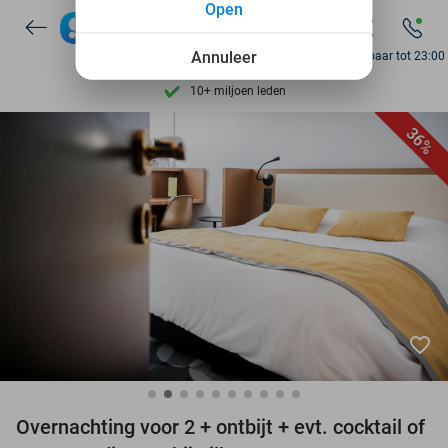
Open
Ontdek 15.000+ deals
7 dagen per week beschikbaar
Annuleer
Bereikbaar tot 23:00
10+ miljoen leden
9,4
op basis van
205.807 reviews
36%
Ontdek 15.000+ deals
7 dagen per week beschikbaar
10+ miljoen leden
favorite_border
Overnachting voor 2 + ontbijt + evt. cocktail of