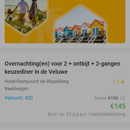
favorite_border
Overnachting(en) voor 2 + ontbijt + 2-gangen
22%
keuzediner in de Veluwe
Hotel-Restaurant de Wipselberg
7.7
star
Beekbergen
Verkocht: 420
€186
Regulier
€145
Excl. ca. €3 p.p.p.n. toeristenbelasting
favorite_border