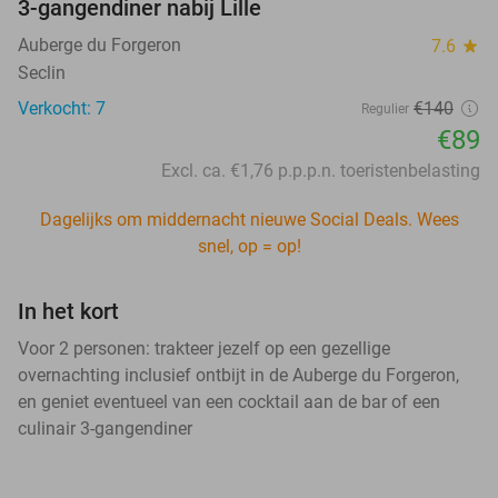
3-gangendiner nabij Lille
Auberge du Forgeron
7.6
star
Seclin
Verkocht: 7
€140
Regulier
€89
Excl. ca. €1,76 p.p.p.n. toeristenbelasting
Dagelijks om middernacht nieuwe Social Deals. Wees
snel, op = op!
In het kort
Voor 2 personen: trakteer jezelf op een gezellige
overnachting inclusief ontbijt in de Auberge du Forgeron,
en geniet eventueel van een cocktail aan de bar of een
culinair 3-gangendiner