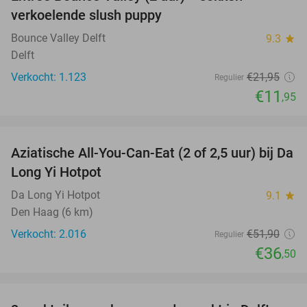
46%
verkoelende slush puppy
Bounce Valley Delft
9.3
star
Delft
Verkocht: 1.123
€21
,95
Regulier
€11
,95
favorite_border
Aziatische All-You-Can-Eat (2 of 2,5 uur) bij Da
30%
Long Yi Hotpot
Da Long Yi Hotpot
9.1
star
Den Haag (6 km)
Verkocht: 2.016
€51
,90
Regulier
€36
,50
favorite_border