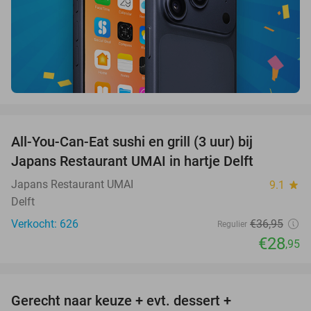
favorite_border
All-You-Can-Eat sushi en grill (3 uur) bij
22%
Japans Restaurant UMAI in hartje Delft
Japans Restaurant UMAI
9.1
star
Delft
Verkocht: 626
€36
,95
Regulier
€28
,95
favorite_border
Gerecht naar keuze + evt. dessert +
40%