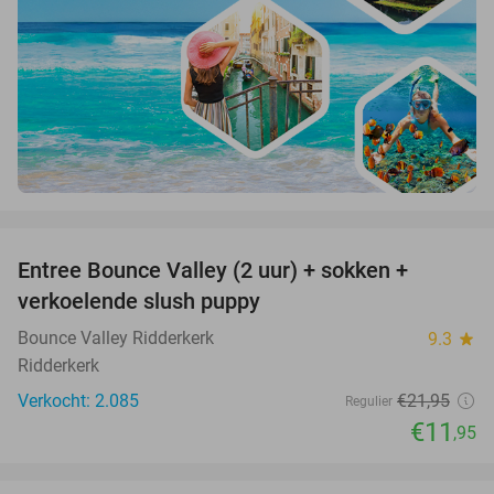
favorite_border
Entree Bounce Valley (2 uur) + sokken +
46%
verkoelende slush puppy
Bounce Valley Ridderkerk
9.3
star
Ridderkerk
Verkocht: 2.085
€21
,95
Regulier
€11
,95
favorite_border