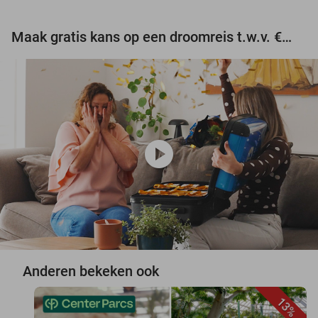
Maak gratis kans op een droomreis t.w.v. €3.000!
play_circle
Anderen bekeken ook
13%