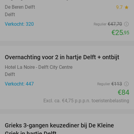
De Beren Delft
9.7
star
Delft
Verkocht: 320
€47
,70
Regulier
€25
,95
favorite_border
Overnachting voor 2 in hartje Delft + ontbijt
26%
Hotel La Noire - Delft City Centre
Delft
Verkocht: 447
€113
Regulier
€84
Excl. ca. €4,75 p.p.p.n. toeristenbelasting
favorite_border
Grieks 3-gangen keuzediner bij De Kleine
30%
Griek in hartje Delft