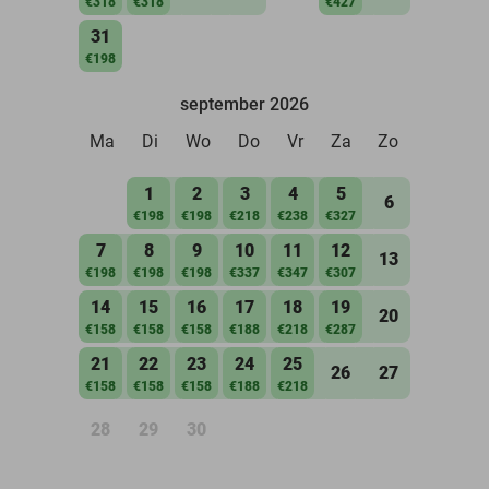
€318
€318
€427
31
€198
september 2026
Ma
Di
Wo
Do
Vr
Za
Zo
1
2
3
4
5
6
€198
€198
€218
€238
€327
7
8
9
10
11
12
13
€198
€198
€198
€337
€347
€307
14
15
16
17
18
19
20
€158
€158
€158
€188
€218
€287
21
22
23
24
25
26
27
€158
€158
€158
€188
€218
28
29
30