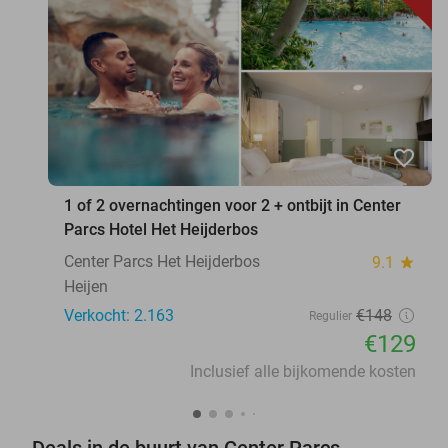
favorite_border
1 of 2 overnachtingen voor 2 + ontbijt in Center
Parcs Hotel Het Heijderbos
Center Parcs Het Heijderbos
9.1
star
Heijen
Verkocht: 2.163
€148
Regulier
€129
Inclusief alle bijkomende kosten
Deals in de buurt van Center Parcs