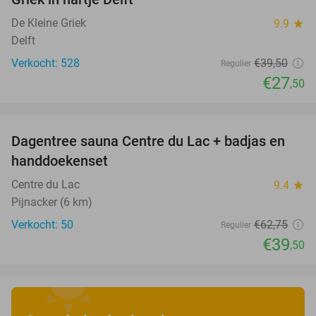
De Kleine Griek
9.9
star
Delft
Verkocht: 528
€39
,50
Regulier
€27
,50
favorite_border
Dagentree sauna Centre du Lac + badjas en
37%
handdoekenset
Centre du Lac
9.4
star
Pijnacker (6 km)
Verkocht: 50
€62
,75
Regulier
€39
,50