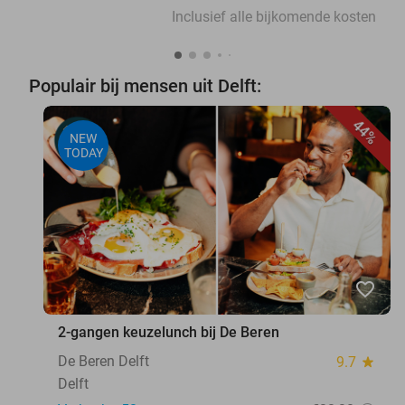
Inclusief alle bijkomende kosten
Populair bij mensen uit Delft:
44%
NEW
TODAY
favorite_border
2-gangen keuzelunch bij De Beren
De Beren Delft
9.7
star
Delft