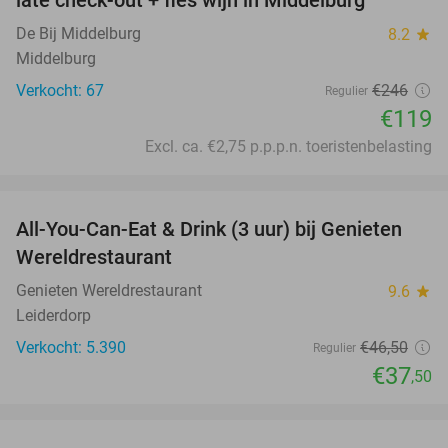
De Bij Middelburg
8.2
star
Middelburg
Verkocht: 67
€246
Regulier
€119
Excl. ca. €2,75 p.p.p.n. toeristenbelasting
favorite_border
All-You-Can-Eat & Drink (3 uur) bij Genieten
19%
Wereldrestaurant
Genieten Wereldrestaurant
9.6
star
Leiderdorp
Verkocht: 5.390
€46
,50
Regulier
€37
,50
favorite_border