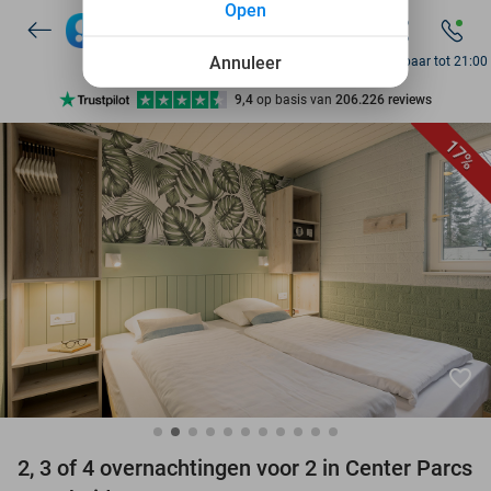
Open
7 dagen per week beschikbaar
10+ miljoen leden
Annuleer
Bereikbaar tot 21:00
9,4
op basis van
206.226 reviews
Ontdek 15.000+ deals
17%
7 dagen per week beschikbaar
10+ miljoen leden
favorite_border
2, 3 of 4 overnachtingen voor 2 in Center Parcs