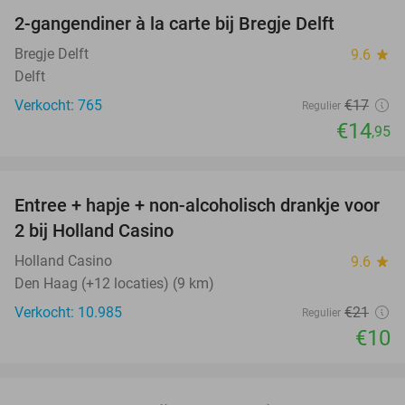
2-gangendiner à la carte bij Bregje Delft
12%
Bregje Delft
9.6
star
Delft
Verkocht: 765
€17
Regulier
€14
,95
favorite_border
Entree + hapje + non-alcoholisch drankje voor
52%
2 bij Holland Casino
Holland Casino
9.6
star
Den Haag (+12 locaties) (9 km)
Verkocht: 10.985
€21
Regulier
€10
favorite_border