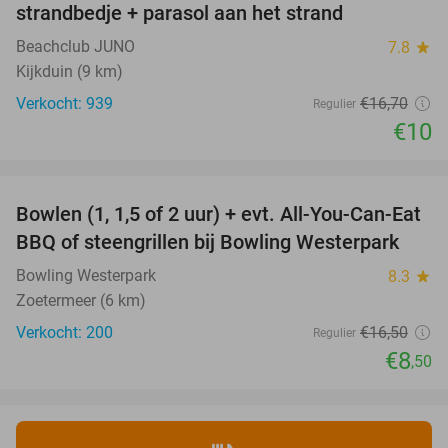
strandbedje + parasol aan het strand
Beachclub JUNO
7.8
star
Kijkduin (9 km)
Verkocht: 939
€16
,70
Regulier
€10
favorite_border
Bowlen (1, 1,5 of 2 uur) + evt. All-You-Can-Eat
48%
BBQ of steengrillen bij Bowling Westerpark
Bowling Westerpark
8.3
star
Zoetermeer (6 km)
Verkocht: 200
€16
,50
Regulier
€8
,50