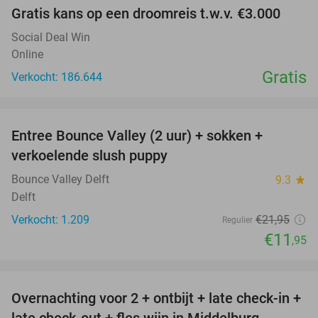
Gratis kans op een droomreis t.w.v. €3.000
Social Deal Win
Online
Gratis
Verkocht: 186.644
favorite_border
Entree Bounce Valley (2 uur) + sokken +
46%
verkoelende slush puppy
Bounce Valley Delft
9.3
star
Delft
Verkocht: 1.209
€21
,95
Regulier
€11
,95
favorite_border
Overnachting voor 2 + ontbijt + late check-in +
52%
late check-out + fles wijn in Middelburg