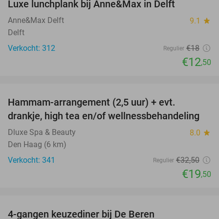
Luxe lunchplank bij Anne&Max in Delft
31%
Anne&Max Delft
9.1
star
Delft
Verkocht: 312
€18
Regulier
€12
,50
favorite_border
Hammam-arrangement (2,5 uur) + evt.
40%
drankje, high tea en/of wellnessbehandeling
Dluxe Spa & Beauty
8.0
star
Den Haag (6 km)
Verkocht: 341
€32
,50
Regulier
€19
,50
favorite_border
4-gangen keuzediner bij De Beren
46%