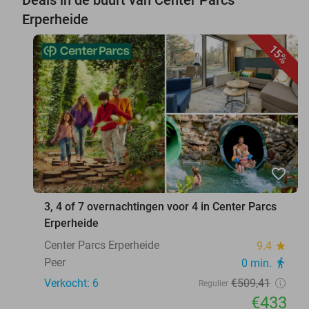
Erperheide
15%
favorite_border
3, 4 of 7 overnachtingen voor 4 in Center Parcs
Erperheide
Center Parcs Erperheide
9.4
star
Peer
0 min.
directions_walk
Verkocht: 6
€509
,41
Regulier
€433