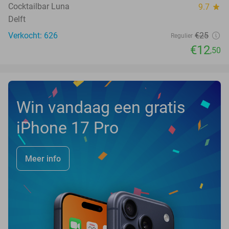
Cocktailbar Luna
9.7
star
Delft
Verkocht: 626
€25
Regulier
€12
,50
Win vandaag een gratis
iPhone 17 Pro
Meer info