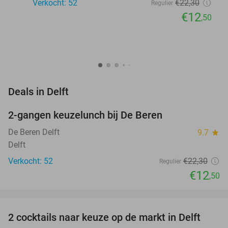
Verkocht: 52
€22
,30
Regulier
€12
,50
favorite_border
Deals in Delft
2-gangen keuzelunch bij De Beren
44%
NEW
TODAY
De Beren Delft
9.7
star
Delft
Verkocht: 52
€22
,30
Regulier
€12
,50
favorite_border
2 cocktails naar keuze op de markt in Delft
50%