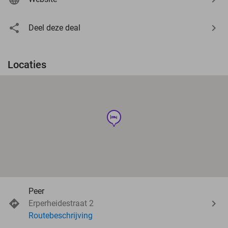
Deel deze deal
Locaties
hotel
Peer
Erperheidestraat 2
Routebeschrijving