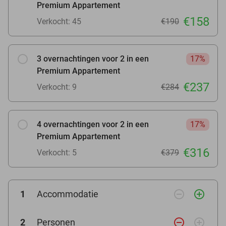
Premium Appartement
€158
Verkocht: 45
€190
3 overnachtingen voor 2 in een
17%
Premium Appartement
€237
Verkocht: 9
€284
4 overnachtingen voor 2 in een
17%
Premium Appartement
€316
Verkocht: 5
€379
remove_circle_outline
add_circle_outline
1
Accommodatie
remove_circle_outline
add_circle_outline
2
Personen