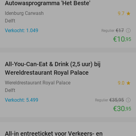
Autowasprogramma 'Het Beste'
36%
Idenburg Carwash
9.7
star
Delft
Verkocht: 1.049
€17
Regulier
€10
,95
favorite_border
All-You-Can-Eat & Drink (2,5 uur) bij
14%
Wereldrestaurant Royal Palace
Wereldrestaurant Royal Palace
9.0
star
Delft
Verkocht: 5.499
€35
,95
Regulier
€30
,95
favorite_border
All-in entreeticket voor Verkeers- en
15%