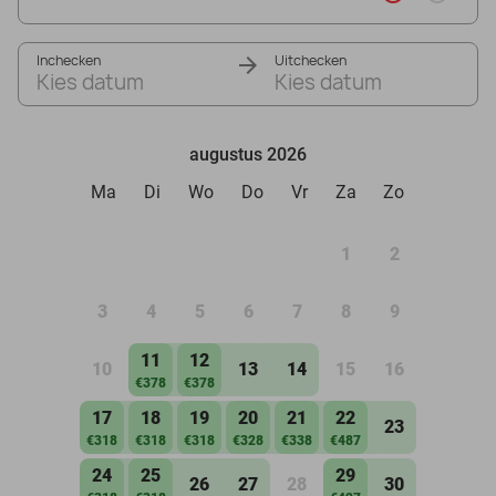
Inchecken
Uitchecken
Kies datum
Kies datum
augustus 2026
Ma
Di
Wo
Do
Vr
Za
Zo
1
2
3
4
5
6
7
8
9
11
12
10
13
14
15
16
€378
€378
17
18
19
20
21
22
23
€318
€318
€318
€328
€338
€487
24
25
29
26
27
28
30