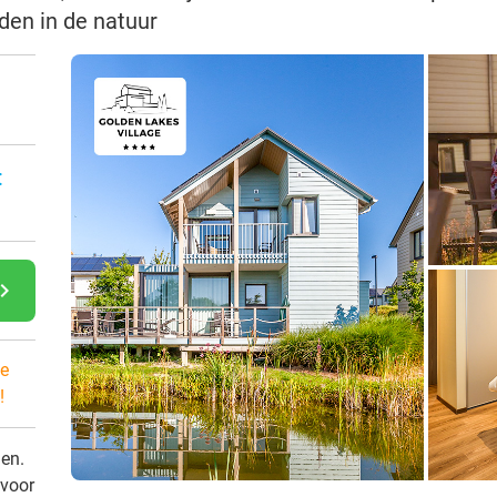
den in de natuur
:
gate_next
e
!
den.
 voor