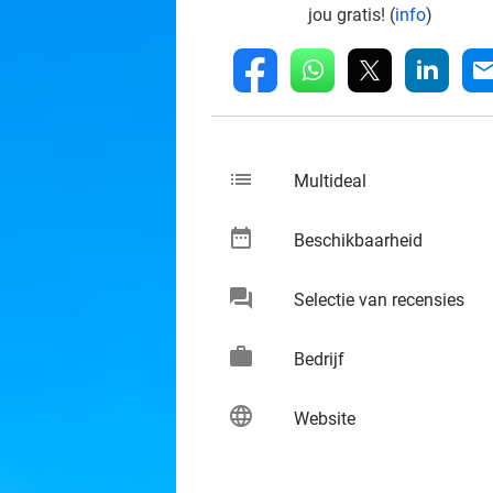
jou gratis! (
info
)
whatsapp
linkedin
fb
mai
list
keybo
Multideal
date_range
keybo
Beschikbaarheid
chat
keybo
Selectie van recensies
work
keybo
Bedrijf
language
keybo
Website