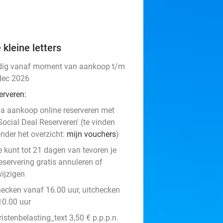
 kleine letters
dig vanaf moment van aankoop t/m
dec 2026
erveren:
a aankoop online reserveren met
Social Deal Reserveren' (te vinden
nder het overzicht:
mijn vouchers
)
e kunt tot 21 dagen van tevoren je
eservering gratis annuleren of
ijzigen
hecken vanaf 16.00 uur, uitchecken
10.00 uur
ristenbelasting_text 3,50 € p.p.p.n.