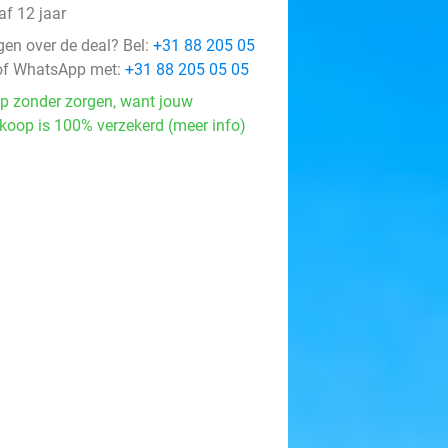
af 12 jaar
gen over de deal? Bel:
+31 88 205 05
f WhatsApp met:
+31 88 205 05 05
p zonder zorgen, want jouw
koop is 100% verzekerd (meer info)