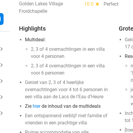
Golden Lakes Village
10.0
star
Perfect
Froidchapelle
l
Highlights
Grote
Multideal:
Gel
17 
ard_arrow_right
​2, 3 of 4 overnachtingen in een villa
voor 4 personen
Res
ard_arrow_right
2, 3 of 4 overnachtingen in een villa
n
voor 6 personen
'
o
ard_arrow_right
Geniet van 2, 3 of 4 heerlijke
overnachtingen voor 4 tot 6 personen in
j
ard_arrow_right
een villa aan de Lacs de l'Eau d'Heure
r
w
Zie
hier
de inhoud van de multideals
ard_arrow_right
Inc
Een ontspannend verblijf met familie of
tot 
vrienden in een prachtige villa
[toe
Ruime accommodatie van alle