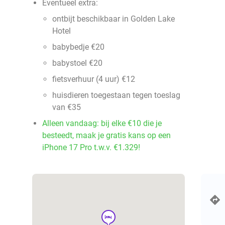
Eventueel extra:
ontbijt beschikbaar in Golden Lake
Hotel
babybedje €20
babystoel €20
fietsverhuur (4 uur) €12
huisdieren toegestaan tegen toeslag
van €35
Alleen vandaag: bij elke €10 die je
besteedt, maak je gratis kans op een
iPhone 17 Pro t.w.v. €1.329!
hotel