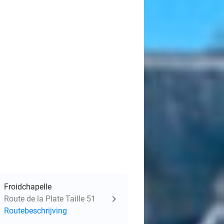
Froidchapelle
Route de la Plate Taille 51
Routebeschrijving