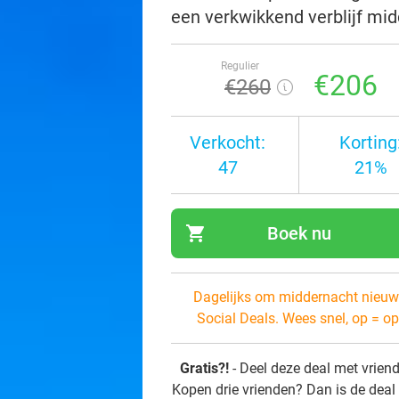
een verkwikkend verblijf mid
Regulier
€206
€260
Verkocht:
Korting
47
21%
shopping_cart
Boek nu
navi
Dagelijks om middernacht nieuw
Social Deals. Wees snel, op = op
Gratis?!
- Deel deze deal met vrien
Kopen drie vrienden? Dan is de deal