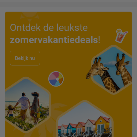
Ontdek de leukste
zomervakantiedeals
!
Bekijk nu