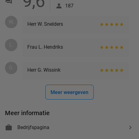
9,6
187
W.
Herr W. Snelders
L.
Frau L. Hendriks
G.
Herr G. Wissink
Meer weergeven
Meer informatie
Bedrijfspagina