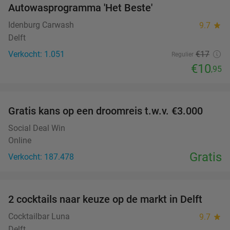
Autowasprogramma 'Het Beste'
36%
Idenburg Carwash
9.7
star
Delft
Verkocht: 1.051
€17
Regulier
€10
,95
favorite_border
Gratis kans op een droomreis t.w.v. €3.000
Social Deal Win
Online
Gratis
Verkocht: 187.478
favorite_border
2 cocktails naar keuze op de markt in Delft
50%
Cocktailbar Luna
9.7
star
Delft