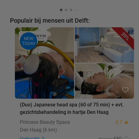
Populair bij mensen uit Delft:
39%
NEW
TODAY
favorite_border
(Duo) Japanese head spa (60 of 75 min) + evt.
gezichtsbehandeling in hartje Den Haag
Princess Beauty Space
8.7
star
Den Haag (6 km)
Verkocht: 3
€80