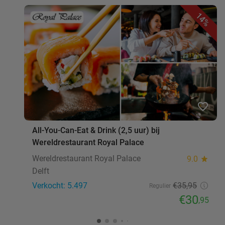
14%
favorite_border
All-You-Can-Eat & Drink (2,5 uur) bij
Wereldrestaurant Royal Palace
Wereldrestaurant Royal Palace
9.0
star
Delft
Verkocht: 5.497
€35
,95
Regulier
€30
,95