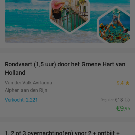
favorite_border
Rondvaart (1,5 uur) door het Groene Hart van
45%
Holland
Van der Valk Avifauna
9.4
star
Alphen aan den Rijn
Verkocht: 2.221
€18
Regulier
€9
,95
favorite_border
1, 2 of 3 overnachting(en) voor 2 + ontbijt +