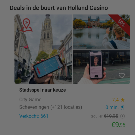
Deals in de buurt van Holland Casino
50%
favorite_border
Stadsspel naar keuze
City Game
7.4
star
Scheveningen (+121 locaties)
0 min.
directions_walk
Verkocht: 661
€19
,95
Regulier
€9
,95