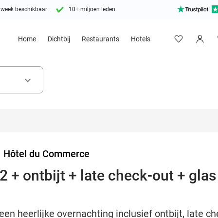
 week beschikbaar
10+ miljoen leden
Home
Dichtbij
Restaurants
Hotels
keyboard_arrow_down
>
Hôtel du Commerce
 + ontbijt + late check-out + glas
en heerlijke overnachting inclusief ontbijt, late ch