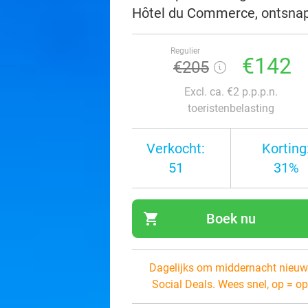
Hôtel du Commerce, ontsnap 
Regulier
€142
€205
Excl. ca. €2 p.p.p.n.
toeristenbelasting
Verkocht:
Korting
51
31%
shopping_cart
Boek nu
navi
Dagelijks om middernacht nieuw
Social Deals. Wees snel, op = op