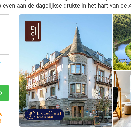
even aan de dagelijkse drukte in het hart van de
:
gate_next
e
!