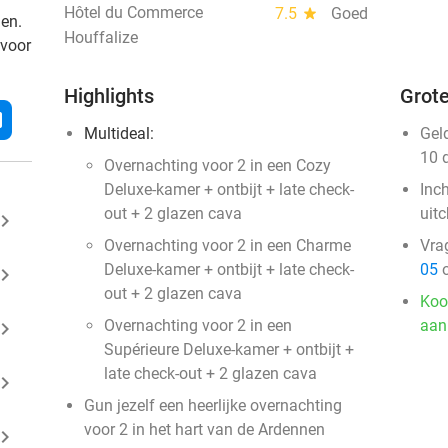
Hôtel du Commerce
7.5
star
Goed
den.
Houffalize
 voor
Highlights
Grote
l
Multideal:
Gel
10 
Overnachting voor 2 in een Cozy
Deluxe-kamer + ontbijt + late check-
Inc
out + 2 glazen cava
uit
ard_arrow_right
Overnachting voor 2 in een Charme
Vra
Deluxe-kamer + ontbijt + late check-
05
o
ard_arrow_right
out + 2 glazen cava
Koo
Overnachting voor 2 in een
aan
ard_arrow_right
Supérieure Deluxe-kamer + ontbijt +
late check-out + 2 glazen cava
ard_arrow_right
Gun jezelf een heerlijke overnachting
voor 2 in het hart van de Ardennen
ard_arrow_right