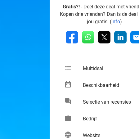
Gratis?!
- Deel deze deal met vrien
Kopen drie vrienden? Dan is de deal
jou gratis! (
info
)
whatsapp
linkedin
fb
mai
list
keybo
Multideal
date_range
keybo
Beschikbaarheid
chat
keybo
Selectie van recensies
work
keybo
Bedrijf
language
keybo
Website