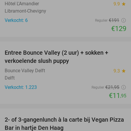
Hôtel L'Amandier
9.9
star
Libramont-Chevigny
Verkocht: 6
€191
Regulier
€129
favorite_border
Entree Bounce Valley (2 uur) + sokken +
46%
verkoelende slush puppy
Bounce Valley Delft
9.3
star
Delft
Verkocht: 1.223
€21
,95
Regulier
€11
,95
favorite_border
2- of 3-gangenlunch à la carte bij Vegan Pizza
33%
Bar in hartje Den Haag