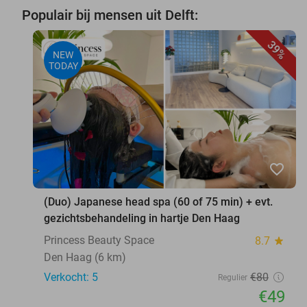
Populair bij mensen uit Delft:
39%
NEW
TODAY
favorite_border
(Duo) Japanese head spa (60 of 75 min) + evt.
gezichtsbehandeling in hartje Den Haag
Princess Beauty Space
8.7
star
Den Haag (6 km)
Verkocht: 5
€80
Regulier
€49