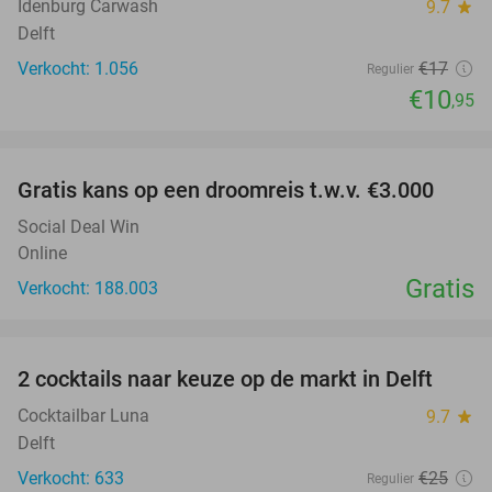
Idenburg Carwash
9.7
star
Delft
Verkocht: 1.056
€17
Regulier
€10
,95
favorite_border
Gratis kans op een droomreis t.w.v. €3.000
Social Deal Win
Online
Gratis
Verkocht: 188.003
favorite_border
2 cocktails naar keuze op de markt in Delft
50%
Cocktailbar Luna
9.7
star
Delft
Verkocht: 633
€25
Regulier