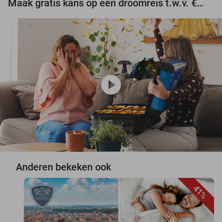
Maak gratis kans op een droomreis t.w.v. €3.000!
play_circle
Anderen bekeken ook
41%