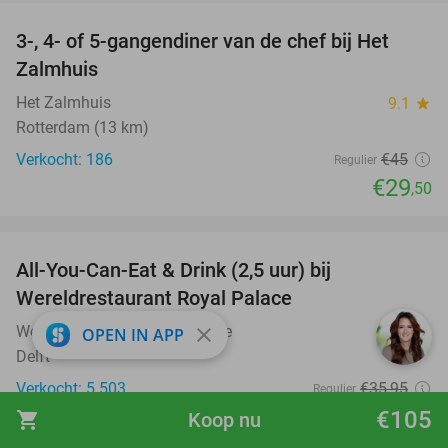
3-, 4- of 5-gangendiner van de chef bij Het
34%
Zalmhuis
Het Zalmhuis
9.1
star
Rotterdam (13 km)
Verkocht: 186
€45
Regulier
€29
,50
favorite_border
All-You-Can-Eat & Drink (2,5 uur) bij
14%
Wereldrestaurant Royal Palace
Wereldrestaurant Royal Palace
9.0
star
close
OPEN IN APP
Delft
Verkocht: 5.503
€35
,95
Regulier
€30
€105
,95
shopping_cart
Koop nu