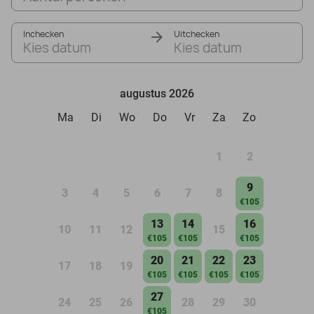
Inchecken
Uitchecken
Kies datum
Kies datum
augustus 2026
Ma
Di
Wo
Do
Vr
Za
Zo
1
2
9
3
4
5
6
7
8
€105
13
14
16
10
11
12
15
€105
€105
€105
20
21
22
23
17
18
19
€105
€105
€105
€105
27
24
25
26
28
29
30
€105