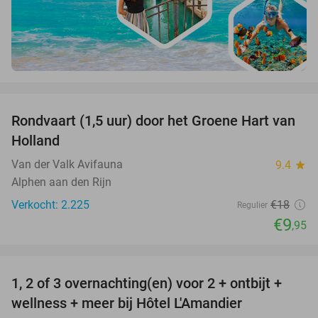
favorite_border
Rondvaart (1,5 uur) door het Groene Hart van
45%
Holland
Van der Valk Avifauna
9.4
star
Alphen aan den Rijn
Verkocht: 2.225
€18
Regulier
€9
,95
favorite_border
1, 2 of 3 overnachting(en) voor 2 + ontbijt +
32%
NEW
wellness + meer bij Hôtel L'Amandier
TODAY