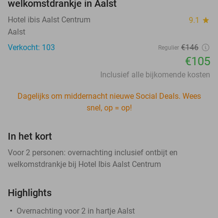
welkomstdrankje in Aalst
Hotel ibis Aalst Centrum
9.1
star
Aalst
Verkocht: 103
€146
Regulier
€105
Inclusief alle bijkomende kosten
Dagelijks om middernacht nieuwe Social Deals. Wees
snel, op = op!
In het kort
Voor 2 personen: overnachting inclusief ontbijt en
welkomstdrankje bij Hotel Ibis Aalst Centrum
Highlights
Overnachting voor 2 in hartje Aalst