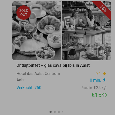
36%
SOLD
OUT
favorite_border
Ontbijtbuffet + glas cava bij Ibis in Aalst
Hotel ibis Aalst Centrum
9.1
star
Aalst
0 min.
directions_walk
Verkocht: 750
€25
Regulier
€15
,90