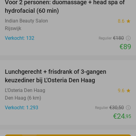
Voor 2 personen: duomassage + head spa of
51%
hydrofacial (60 min)
Indian Beauty Salon
8.6
star
Rijswijk
Verkocht: 132
€180
Regulier
€89
favorite_border
Lunchgerecht + frisdrank of 3-gangen
18%
keuzediner bij L'Osteria Den Haag
L’Osteria Den Haag
9.6
star
Den Haag (6 km)
Verkocht: 1.293
€30
,50
Regulier
€24
,95