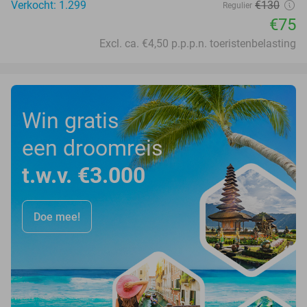
Verkocht: 1.299
€130
Regulier
€75
Excl. ca. €4,50 p.p.p.n. toeristenbelasting
Win gratis
een droomreis
t.w.v. €3.000
Doe mee!