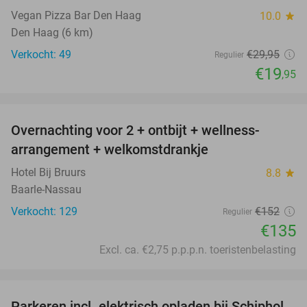
Vegan Pizza Bar Den Haag
10.0
star
Den Haag (6 km)
Verkocht: 49
€29
,95
Regulier
€19
,95
favorite_border
Overnachting voor 2 + ontbijt + wellness-
11%
arrangement + welkomstdrankje
Hotel Bij Bruurs
8.8
star
Baarle-Nassau
Verkocht: 129
€152
Regulier
€135
Excl. ca. €2,75 p.p.p.n. toeristenbelasting
favorite_border
Parkeren incl. elektrisch opladen bij Schiphol