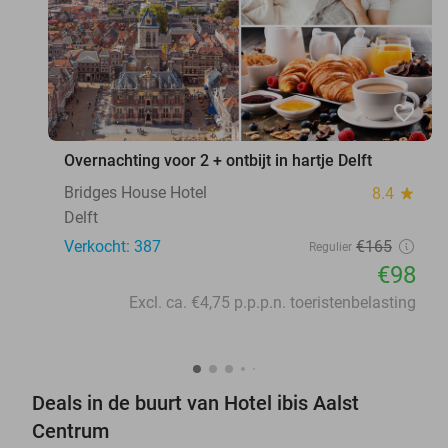
favorite_border
Overnachting voor 2 + ontbijt in hartje Delft
Bridges House Hotel
8.4
star
Delft
Verkocht: 387
€165
Regulier
€98
Excl. ca. €4,75 p.p.p.n. toeristenbelasting
Deals in de buurt van Hotel ibis Aalst
Centrum