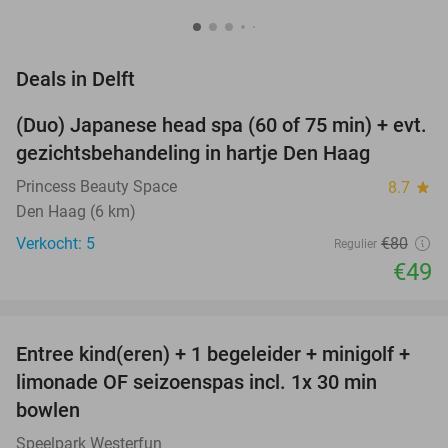
favorite_border
Deals in Delft
(Duo) Japanese head spa (60 of 75 min) + evt.
39%
NEW
gezichtsbehandeling in hartje Den Haag
TODAY
Princess Beauty Space
8.7
star
Den Haag (6 km)
Verkocht: 5
€80
Regulier
€49
favorite_border
Entree kind(eren) + 1 begeleider + minigolf +
40%
NEW
limonade OF seizoenspas incl. 1x 30 min
TODAY
bowlen
Speelpark Westerfun