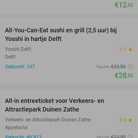
€12
,50
favorite_border
All-You-Can-Eat sushi en grill (2,5 uur) bij
15%
Yosshi in hartje Delft
Yosshi Delft
9.1
star
Delft
Verkocht: 147
€33
,50
Regulier
€28
,50
favorite_border
All-in entreeticket voor Verkeers- en
15%
Attractiepark Duinen Zathe
Verkeers- en Attractiepark Duinen Zathe
9.8
star
Appelscha
Verkocht: 46.913
€23
,50
Regulier