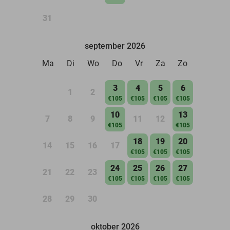
31
september 2026
Ma
Di
Wo
Do
Vr
Za
Zo
3
4
5
6
1
2
€105
€105
€105
€105
10
13
7
8
9
11
12
€105
€105
18
19
20
14
15
16
17
€105
€105
€105
24
25
26
27
21
22
23
€105
€105
€105
€105
28
29
30
oktober 2026