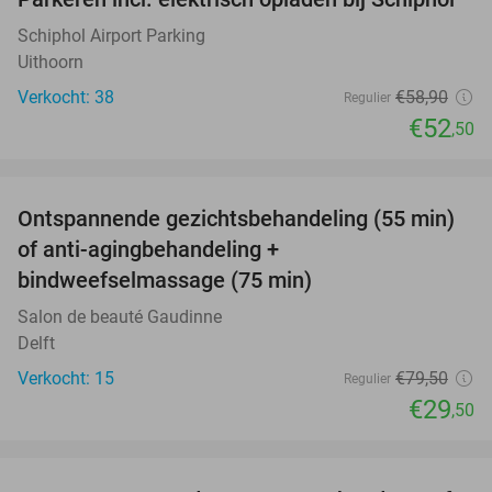
11%
Schiphol Airport Parking
Uithoorn
Verkocht: 38
€58
,90
Regulier
€52
,50
favorite_border
Ontspannende gezichtsbehandeling (55 min)
63%
of anti-agingbehandeling +
bindweefselmassage (75 min)
Salon de beauté Gaudinne
Delft
Verkocht: 15
€79
,50
Regulier
€29
,50
favorite_border