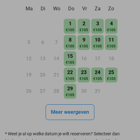
Ma
Di
Wo
Do
Vr
Za
Zo
1
2
3
4
€105
€105
€105
€105
8
9
10
11
5
6
7
€105
€105
€105
€105
15
12
13
14
16
17
18
€105
22
23
24
25
19
20
21
€105
€105
€105
€105
29
26
27
28
30
31
€105
Meer weergeven
*
Weet je al op welke datum je wilt reserveren? Selecteer dan