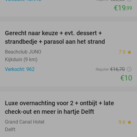
€19
,99
favorite_border
Gerecht naar keuze + evt. dessert +
40%
strandbedje + parasol aan het strand
Beachclub JUNO
7.9
star
Kijkduin (9 km)
Verkocht: 962
€16
,70
Regulier
€10
favorite_border
Luxe overnachting voor 2 + ontbijt + late
42%
check-out en meer in hartje Delft
Grand Canal Hotel
9.6
star
Delft