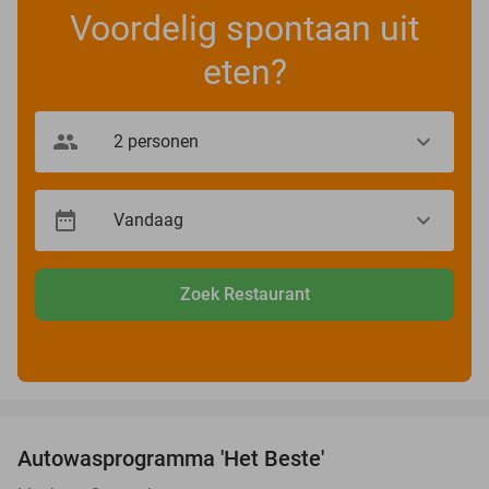
Voordelig spontaan uit
eten?
Zoek Restaurant
favorite_border
Autowasprogramma 'Het Beste'
36%