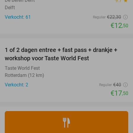
De Beren Delft
9.7
star
Delft
Verkocht: 61
€22
,30
Regulier
€12
,50
favorite_border
1 of 2 dagen entree + fast pass + drankje +
56%
NEW
workshop voor Taste World Fest
TODAY
Taste World Fest
Rotterdam (12 km)
Verkocht: 2
€40
Regulier
€17
,50