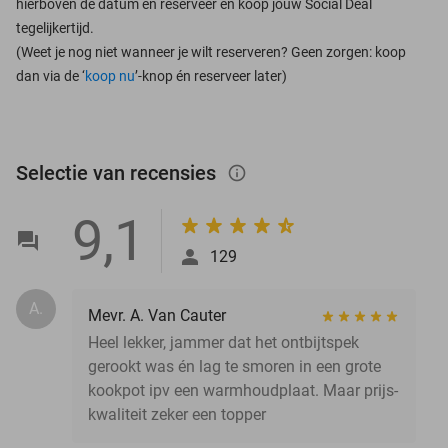
hierboven de datum en reserveer en koop jouw Social Deal
tegelijkertijd.
(Weet je nog niet wanneer je wilt reserveren? Geen zorgen: koop
dan via de ‘
koop nu
’-knop én reserveer later)
Selectie van recensies
info_outlined
9,1
129
A.
Mevr. A. Van Cauter
Heel lekker, jammer dat het ontbijtspek
gerookt was én lag te smoren in een grote
kookpot ipv een warmhoudplaat. Maar prijs-
kwaliteit zeker een topper