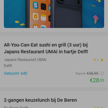
favorite_border
All-You-Can-Eat sushi en grill (3 uur) bij
22%
Japans Restaurant UMAI in hartje Delft
Japans Restaurant UMAI
9.1
star
Delft
Verkocht: 640
€36
,95
Regulier
€28
,95
favorite_border
2-gangen keuzelunch bij De Beren
44%