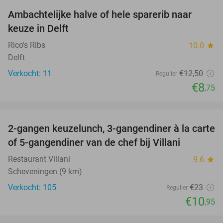
Ambachtelijke halve of hele sparerib naar
30%
keuze in Delft
Rico's Ribs
10.0
star
Delft
Verkocht: 11
€12
,50
Regulier
€8
,75
favorite_border
2-gangen keuzelunch, 3-gangendiner à la carte
52%
of 5-gangendiner van de chef bij Villani
Restaurant Villani
9.6
star
Scheveningen (9 km)
Verkocht: 105
€23
Regulier
€10
,95
favorite_border