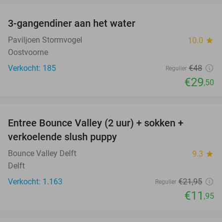
3-gangendiner aan het water
39%
Paviljoen Stormvogel
10.0
star
Oostvoorne
Verkocht: 185
€48
Regulier
€29
,50
favorite_border
Entree Bounce Valley (2 uur) + sokken +
46%
verkoelende slush puppy
Bounce Valley Delft
9.3
star
Delft
Verkocht: 1.163
€21
,95
Regulier
€11
,95
favorite_border