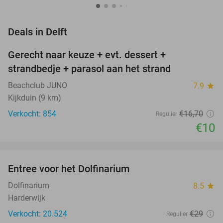
favorite_border
Deals in Delft
Gerecht naar keuze + evt. dessert +
40%
strandbedje + parasol aan het strand
Beachclub JUNO
7.9
star
Kijkduin (9 km)
Verkocht: 854
€16
,70
Regulier
€10
favorite_border
Entree voor het Dolfinarium
36%
NEW
TODAY
Dolfinarium
8.5
star
Harderwijk
Verkocht: 20.524
€29
Regulier