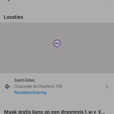
Locaties
hotel
Saint-Gilles
Chaussée de Charleroi 100
Routebeschrijving
Maak gratis kans op een droomreis t.w.v. €3.000!