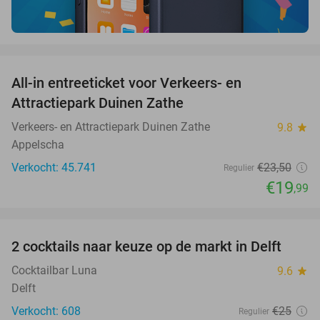
favorite_border
All-in entreeticket voor Verkeers- en
15%
Attractiepark Duinen Zathe
Verkeers- en Attractiepark Duinen Zathe
9.8
star
Appelscha
Verkocht: 45.741
€23
,50
Regulier
€19
,99
favorite_border
2 cocktails naar keuze op de markt in Delft
50%
Cocktailbar Luna
9.6
star
Delft
Verkocht: 608
€25
Regulier