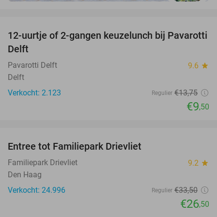
favorite_border
12-uurtje of 2-gangen keuzelunch bij Pavarotti
31%
Delft
Pavarotti Delft
9.6
star
Delft
Verkocht: 2.123
€13
,75
Regulier
€9
,50
favorite_border
Entree tot Familiepark Drievliet
21%
Familiepark Drievliet
9.2
star
Den Haag
Verkocht: 24.996
€33
,50
Regulier
€26
,50