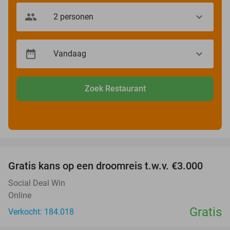
Zoek Restaurant
favorite_border
Gratis kans op een droomreis t.w.v. €3.000
Social Deal Win
Online
Gratis
Verkocht: 184.018
favorite_border