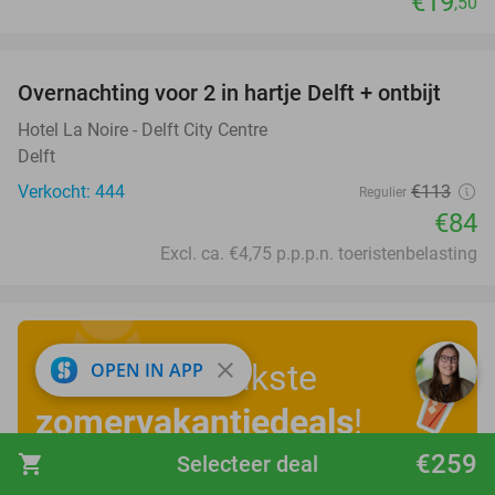
€19
,50
favorite_border
Overnachting voor 2 in hartje Delft + ontbijt
26%
Hotel La Noire - Delft City Centre
Delft
Verkocht: 444
€113
Regulier
€84
Excl. ca. €4,75 p.p.p.n. toeristenbelasting
Ontdek de leukste
close
OPEN IN APP
zomervakantiedeals
!
€259
shopping_cart
Selecteer deal
Bekijk nu