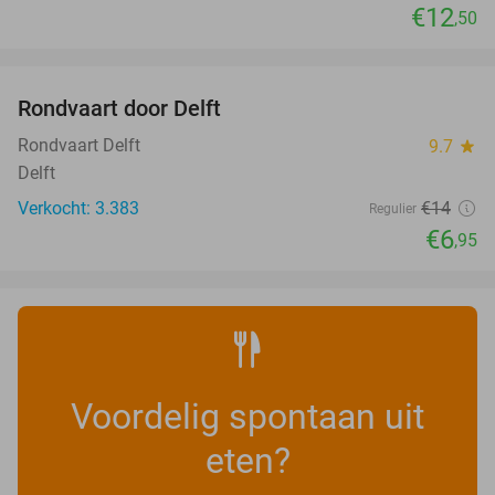
€12
,50
favorite_border
Rondvaart door Delft
50%
Rondvaart Delft
9.7
star
Delft
Verkocht: 3.383
€14
Regulier
€6
,95
Voordelig spontaan uit
eten?