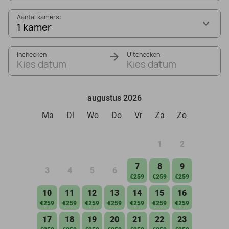
Aantal kamers:
1 kamer
Inchecken
Uitchecken
Kies datum
Kies datum
augustus 2026
Ma
Di
Wo
Do
Vr
Za
Zo
1
2
7
8
9
3
4
5
6
€259
€259
€259
10
11
12
13
14
15
16
€259
€259
€259
€259
€259
€259
€259
17
18
19
20
21
22
23