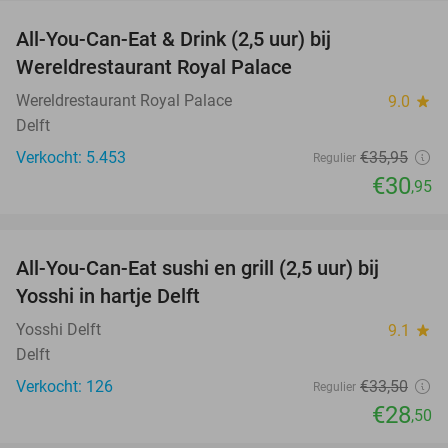
All-You-Can-Eat & Drink (2,5 uur) bij
14%
Wereldrestaurant Royal Palace
Wereldrestaurant Royal Palace
9.0
star
Delft
Verkocht: 5.453
€35
,95
Regulier
€30
,95
favorite_border
All-You-Can-Eat sushi en grill (2,5 uur) bij
15%
Yosshi in hartje Delft
Yosshi Delft
9.1
star
Delft
Verkocht: 126
€33
,50
Regulier
€28
,50