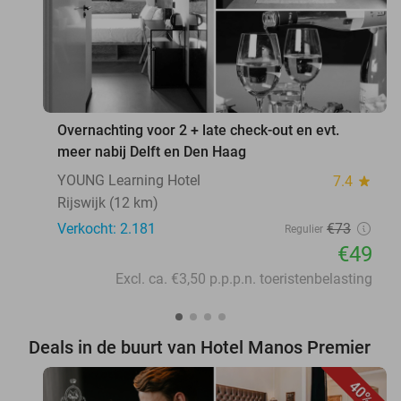
Overnachting voor 2 + late check-out en evt.
meer nabij Delft en Den Haag
YOUNG Learning Hotel
7.4
star
Rijswijk (12 km)
Verkocht: 2.181
€73
Regulier
€49
Excl. ca. €3,50 p.p.p.n. toeristenbelasting
Deals in de buurt van Hotel Manos Premier
40%