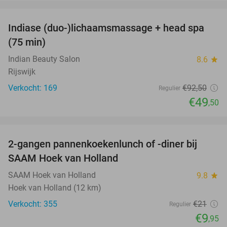
favorite_border
Indiase (duo-)lichaamsmassage + head spa
46%
(75 min)
Indian Beauty Salon
8.6
star
Rijswijk
Verkocht: 169
€92
,50
Regulier
€49
,50
favorite_border
2-gangen pannenkoekenlunch of -diner bij
53%
SAAM Hoek van Holland
SAAM Hoek van Holland
9.8
star
Hoek van Holland (12 km)
Verkocht: 355
€21
Regulier
€9
,95