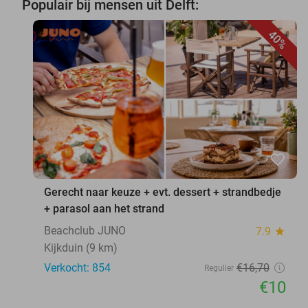
Populair bij mensen uit Delft:
40%
favorite_border
Gerecht naar keuze + evt. dessert + strandbedje
+ parasol aan het strand
Beachclub JUNO
7.9
star
Kijkduin (9 km)
Verkocht: 854
€16
,70
Regulier
€10