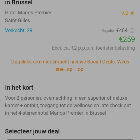
in Brussel
Hotel Manos Premier
9.2
star
Saint-Gilles
Verkocht: 29
€404
Regulier
€259
Excl. ca. €2 p.p.p.n. toeristenbelasting
Dagelijks om middernacht nieuwe Social Deals. Wees
snel, op = op!
In het kort
Voor 2 personen: overnachting in een superior of deluxe
kamer + ontbijt, toegang tot de wellness en late check-out
in het 4-sterrenhotel Manos Premier in Brussel
Selecteer jouw deal