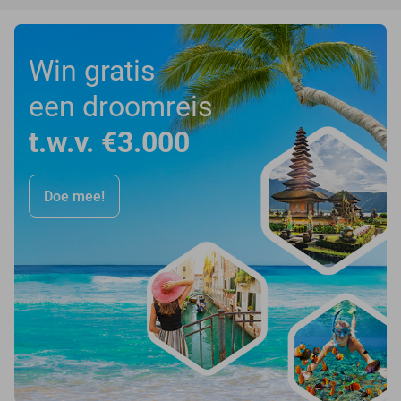
Win gratis
een droomreis
t.w.v. €3.000
Doe mee!