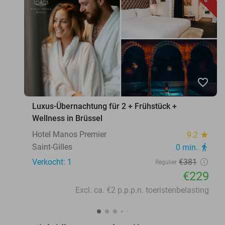
favorite_border
Luxus-Übernachtung für 2 + Frühstück +
Wellness in Brüssel
Hotel Manos Premier
9.2
star
Saint-Gilles
0 min.
directions_walk
Verkocht: 1
€381
Regulier
€229
Excl. ca. €2 p.p.p.n. toeristenbelasting