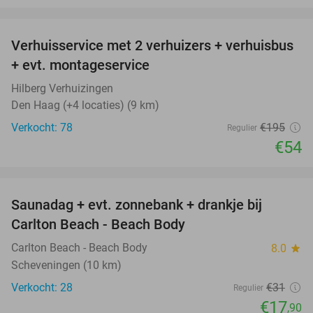
favorite_border
Verhuisservice met 2 verhuizers + verhuisbus
72%
+ evt. montageservice
Hilberg Verhuizingen
Den Haag (+4 locaties) (9 km)
Verkocht: 78
€195
Regulier
€54
favorite_border
Saunadag + evt. zonnebank + drankje bij
42%
Carlton Beach - Beach Body
Carlton Beach - Beach Body
8.0
star
Scheveningen (10 km)
Verkocht: 28
€31
Regulier
€17
,90