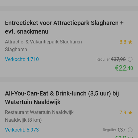
favorite_border
Entreeticket voor Attractiepark Slagharen +
41%
evt. snackmenu
Attractie- & Vakantiepark Slagharen
8.8
star
Slagharen
Verkocht: 4.710
€37
,90
Regulier
€22
,40
favorite_border
All-You-Can-Eat & Drink-lunch (3,5 uur) bij
47%
Watertuin Naaldwijk
Restaurant Watertuin Naaldwijk
7.9
star
Naaldwijk (8 km)
Verkocht: 5.973
€37
Regulier