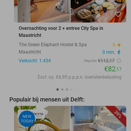
favorite_border
Overnachting voor 2 + entree City Spa in
Maastricht
The Green Elephant Hostel & Spa
9
star
Maastricht
0 min.
directions_walk
Verkocht: 1.434
€112
,17
Regulier
€82
,17
Excl. ca. €6,95 p.p.p.n. toeristenbelasting
Populair bij mensen uit Delft:
39%
NEW
TODAY