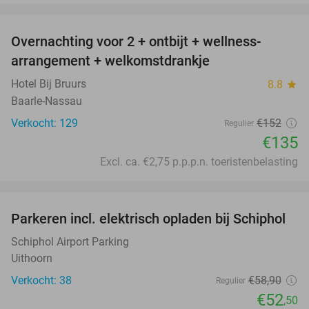
favorite_border
Overnachting voor 2 + ontbijt + wellness-
11%
arrangement + welkomstdrankje
Hotel Bij Bruurs
8.8
star
Baarle-Nassau
Verkocht: 129
€152
Regulier
€135
Excl. ca. €2,75 p.p.p.n. toeristenbelasting
favorite_border
Parkeren incl. elektrisch opladen bij Schiphol
11%
Schiphol Airport Parking
Uithoorn
Verkocht: 38
€58
,90
Regulier
€52
,50