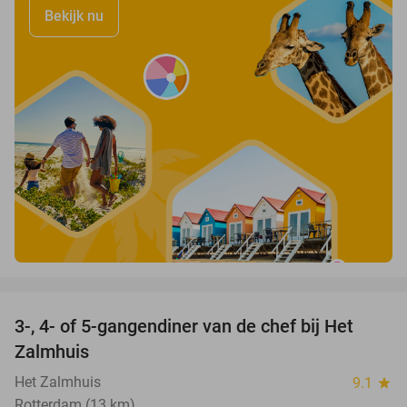
Bekijk nu
favorite_border
3-, 4- of 5-gangendiner van de chef bij Het
34%
Zalmhuis
Het Zalmhuis
9.1
star
Rotterdam (13 km)