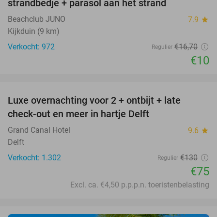
strandbedje + parasol aan het strand
Beachclub JUNO
7.9
star
Kijkduin (9 km)
Verkocht: 972
€16
,70
Regulier
€10
favorite_border
Luxe overnachting voor 2 + ontbijt + late
42%
check-out en meer in hartje Delft
Grand Canal Hotel
9.6
star
Delft
Verkocht: 1.302
€130
Regulier
€75
Excl. ca. €4,50 p.p.p.n. toeristenbelasting