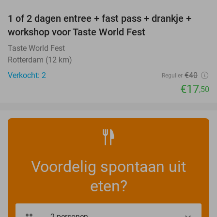
1 of 2 dagen entree + fast pass + drankje +
56%
NEW
workshop voor Taste World Fest
TODAY
Taste World Fest
Rotterdam (12 km)
Verkocht: 2
€40
Regulier
€17
,50
Voordelig spontaan uit
eten?