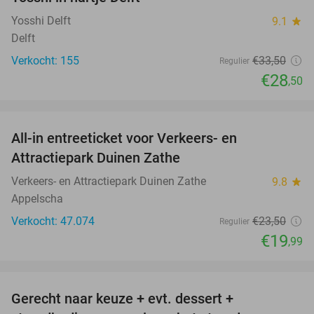
Yosshi Delft
9.1
star
Delft
Verkocht: 155
€33
,50
Regulier
€28
,50
favorite_border
All-in entreeticket voor Verkeers- en
15%
Attractiepark Duinen Zathe
Verkeers- en Attractiepark Duinen Zathe
9.8
star
Appelscha
Verkocht: 47.074
€23
,50
Regulier
€19
,99
favorite_border
Gerecht naar keuze + evt. dessert +
40%