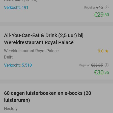
Verkocht: 191
€45
Regulier
€29
,50
favorite_border
All-You-Can-Eat & Drink (2,5 uur) bij
14%
Wereldrestaurant Royal Palace
Wereldrestaurant Royal Palace
9.0
star
Delft
Verkocht: 5.510
€35
,95
Regulier
€30
,95
favorite_border
100%
60 dagen luisterboeken en e-books (20
luisteruren)
Nextory