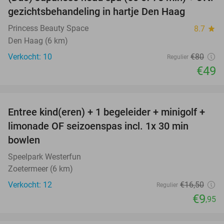
39%
NEW
gezichtsbehandeling in hartje Den Haag
TODAY
Princess Beauty Space
8.7
star
Den Haag (6 km)
Verkocht: 10
€80
Regulier
€49
favorite_border
Entree kind(eren) + 1 begeleider + minigolf +
40%
NEW
limonade OF seizoenspas incl. 1x 30 min
TODAY
bowlen
Speelpark Westerfun
Zoetermeer (6 km)
Verkocht: 12
€16
,50
Regulier
€9
,95