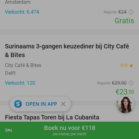
Amsterdam
Verkocht: 6.474
€24
Regulier
Gratis
favorite_border
Surinaams 3-gangen keuzediner bij City Café
21%
& Bites
City Café & Bites
9.9
star
Delft
Verkocht: 120
€29
,90
Regulier
€23
,50
favorite_border
close
OPEN IN APP
Fiesta Tapas Toren bij La Cubanita
10%
Boek nu voor €118
La Cubanita Delft
9.7
star
hotel
shopping_cart
Boek nu
navigate_next
per kamer, per nacht
Delft