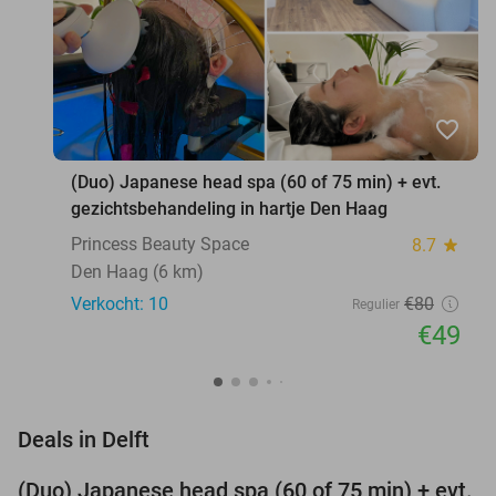
favorite_border
(Duo) Japanese head spa (60 of 75 min) + evt.
gezichtsbehandeling in hartje Den Haag
Princess Beauty Space
8.7
star
Den Haag (6 km)
Verkocht: 10
€80
Regulier
€49
favorite_border
Deals in Delft
(Duo) Japanese head spa (60 of 75 min) + evt.