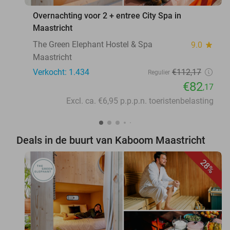
Overnachting voor 2 + entree City Spa in
Maastricht
The Green Elephant Hostel & Spa
9.0
star
Maastricht
Verkocht: 1.434
€112
,17
Regulier
€82
,17
Excl. ca. €6,95 p.p.p.n. toeristenbelasting
Deals in de buurt van Kaboom Maastricht
28%