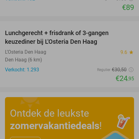
€89
favorite_border
Lunchgerecht + frisdrank of 3-gangen
18%
keuzediner bij L'Osteria Den Haag
L’Osteria Den Haag
9.6
star
Den Haag (6 km)
Verkocht: 1.293
€30
,50
Regulier
€24
,95
Ontdek de leukste
zomervakantiedeals
!