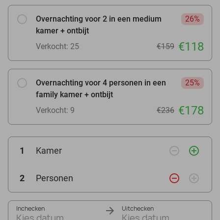
Overnachting voor 2 in een medium
26%
kamer + ontbijt
€118
Verkocht: 25
€159
Overnachting voor 4 personen in een
25%
family kamer + ontbijt
€178
Verkocht: 9
€236
remove_circle_outline
add_circle_outline
1
Kamer
remove_circle_outline
add_circle_outline
2
Personen
Inchecken
Uitchecken
Kies datum
Kies datum