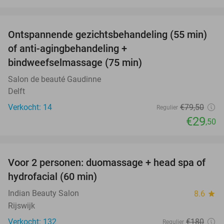
favorite_border
Ontspannende gezichtsbehandeling (55 min)
63%
of anti-agingbehandeling +
bindweefselmassage (75 min)
Salon de beauté Gaudinne
Delft
Verkocht: 14
€79
,50
Regulier
€29
,50
favorite_border
Voor 2 personen: duomassage + head spa of
51%
hydrofacial (60 min)
Indian Beauty Salon
8.6
star
Rijswijk
Verkocht: 132
€180
Regulier