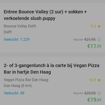
Entree Bounce Valley (2 uur) + sokken +
46%
verkoelende slush puppy
Bounce Valley Delft
9.3
star
Delft
Verkocht: 1.229
€21
,95
Regulier
€11
,95
favorite_border
2- of 3-gangenlunch à la carte bij Vegan Pizza
33%
Bar in hartje Den Haag
Vegan Pizza Bar Den Haag
10.0
star
Den Haag (6 km)
Verkocht: 49
€29
,95
Regulier
€19
,95