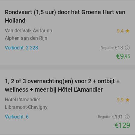
Rondvaart (1,5 uur) door het Groene Hart van
45%
Holland
Van der Valk Avifauna
9.4
star
Alphen aan den Rijn
Verkocht: 2.228
€18
Regulier
€9
,95
favorite_border
1, 2 of 3 overnachting(en) voor 2 + ontbijt +
32%
NEW
wellness + meer bij Hôtel L'Amandier
TODAY
Hôtel L'Amandier
9.9
star
Libramont-Chevigny
Verkocht: 6
€191
Regulier
€129
favorite_border