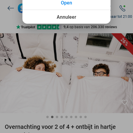
Open
7 dagen per week beschikbaar
10+ miljoen leden
Annuleer
Bereikbaar tot 21:00
9,4
op basis van
206.330 reviews
Ontdek 15.000+ deals
26%
7 dagen per week beschikbaar
10+ miljoen leden
favorite_border
Overnachting voor 2 of 4 + ontbijt in hartje