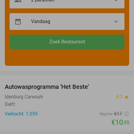
Zoek Restaurant
favorite_border
Autowasprogramma 'Het Beste'
36%
Idenburg Carwash
9.7
star
Delft
Verkocht: 1.059
€17
Regulier
€10
,95
favorite_border