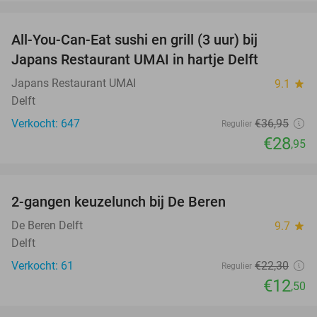
favorite_border
All-You-Can-Eat sushi en grill (3 uur) bij
22%
Japans Restaurant UMAI in hartje Delft
Japans Restaurant UMAI
9.1
star
Delft
Verkocht: 647
€36
,95
Regulier
€28
,95
favorite_border
2-gangen keuzelunch bij De Beren
44%
De Beren Delft
9.7
star
Delft
Verkocht: 61
€22
,30
Regulier
€12
,50
favorite_border