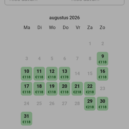
augustus 2026
Ma
Di
Wo
Do
Vr
Za
Zo
1
2
9
3
4
5
6
7
8
€118
10
11
12
13
16
14
15
€118
€118
€118
€178
€118
17
18
19
20
21
22
23
€118
€118
€118
€118
€218
€218
29
30
24
25
26
27
28
€218
€118
31
€118