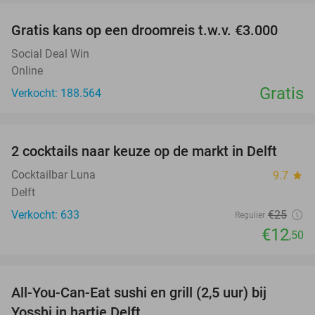
Gratis kans op een droomreis t.w.v. €3.000
Social Deal Win
Online
Gratis
Verkocht: 188.564
favorite_border
2 cocktails naar keuze op de markt in Delft
50%
Cocktailbar Luna
9.7
star
Delft
Verkocht: 633
€25
Regulier
€12
,50
favorite_border
All-You-Can-Eat sushi en grill (2,5 uur) bij
15%
Yosshi in hartje Delft