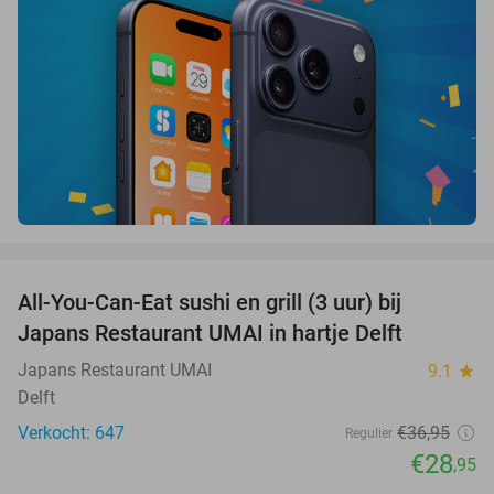
favorite_border
All-You-Can-Eat sushi en grill (3 uur) bij
22%
Japans Restaurant UMAI in hartje Delft
Japans Restaurant UMAI
9.1
star
Delft
Verkocht: 647
€36
,95
Regulier
€28
,95