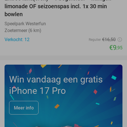
40%
NEW
limonade OF seizoenspas incl. 1x 30 min
TODAY
bowlen
Speelpark Westerfun
Zoetermeer (6 km)
Verkocht: 12
€16
,50
Regulier
€9
,95
Win vandaag een gratis
iPhone 17 Pro
Meer info