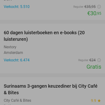
Verkocht: 5.510
€35
,95
Regulier
€30
,95
favorite_border
100%
60 dagen luisterboeken en e-books (20
luisteruren)
Nextory
Amsterdam
Verkocht: 6.474
€24
Regulier
Gratis
favorite_border
Surinaams 3-gangen keuzediner bij City Café
21%
& Bites
City Café & Bites
9.9
star