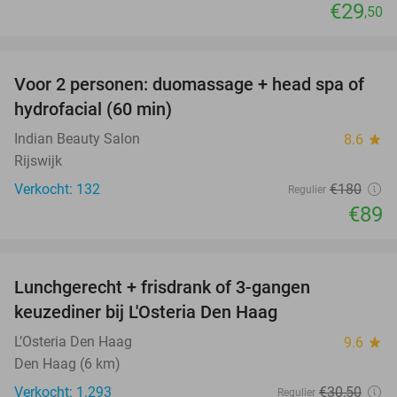
€29
,50
favorite_border
Voor 2 personen: duomassage + head spa of
51%
hydrofacial (60 min)
Indian Beauty Salon
8.6
star
Rijswijk
Verkocht: 132
€180
Regulier
€89
favorite_border
Lunchgerecht + frisdrank of 3-gangen
18%
keuzediner bij L'Osteria Den Haag
L’Osteria Den Haag
9.6
star
Den Haag (6 km)
Verkocht: 1.293
€30
,50
Regulier