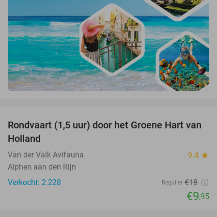
favorite_border
Rondvaart (1,5 uur) door het Groene Hart van
45%
Holland
Van der Valk Avifauna
9.4
star
Alphen aan den Rijn
Verkocht: 2.228
€18
Regulier
€9
,95
favorite_border