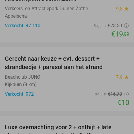
Verkeers- en Attractiepark Duinen Zathe
9.8
star
Appelscha
Verkocht: 47.110
€23
,50
Regulier
€19
,99
favorite_border
Gerecht naar keuze + evt. dessert +
40%
strandbedje + parasol aan het strand
Beachclub JUNO
7.9
star
Kijkduin (9 km)
Verkocht: 972
€16
,70
Regulier
€10
favorite_border
Luxe overnachting voor 2 + ontbijt + late
42%