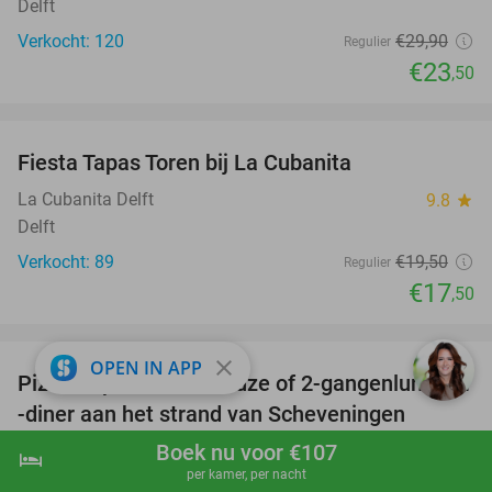
Delft
Verkocht: 120
€29
,90
Regulier
€23
,50
favorite_border
Fiesta Tapas Toren bij La Cubanita
10%
La Cubanita Delft
9.8
star
Delft
Verkocht: 89
€19
,50
Regulier
€17
,50
favorite_border
close
OPEN IN APP
Pizza of pasta naar keuze of 2-gangenlunch of
39%
-diner aan het strand van Scheveningen
Boek nu voor €107
Strandrestaurant Atlantis
9.1
star
hotel
shopping_cart
Boek nu
navigate_next
per kamer, per nacht
Scheveningen (10 km)