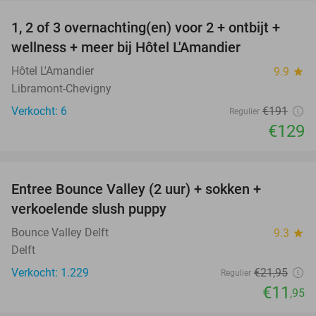
1, 2 of 3 overnachting(en) voor 2 + ontbijt +
32%
NEW
wellness + meer bij Hôtel L'Amandier
TODAY
Hôtel L'Amandier
9.9
star
Libramont-Chevigny
Verkocht: 6
€191
Regulier
€129
favorite_border
Entree Bounce Valley (2 uur) + sokken +
46%
verkoelende slush puppy
Bounce Valley Delft
9.3
star
Delft
Verkocht: 1.229
€21
,95
Regulier
€11
,95
favorite_border