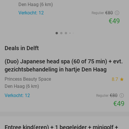
Den Haag (6 km)
Verkocht: 12
€80
Regulier
€49
favorite_border
Deals in Delft
(Duo) Japanese head spa (60 of 75 min) + evt.
39%
NEW
gezichtsbehandeling in hartje Den Haag
TODAY
Princess Beauty Space
8.7
star
Den Haag (6 km)
Verkocht: 12
€80
Regulier
€49
favorite_border
Entree kind(eren) + 1 begeleider + minigolf +