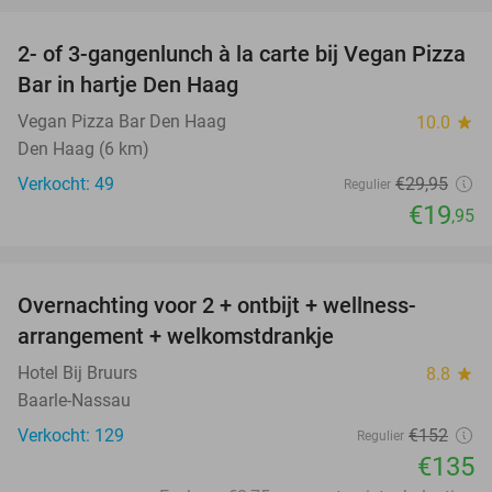
2- of 3-gangenlunch à la carte bij Vegan Pizza
33%
Bar in hartje Den Haag
Vegan Pizza Bar Den Haag
10.0
star
Den Haag (6 km)
Verkocht: 49
€29
,95
Regulier
€19
,95
favorite_border
Overnachting voor 2 + ontbijt + wellness-
11%
arrangement + welkomstdrankje
Hotel Bij Bruurs
8.8
star
Baarle-Nassau
Verkocht: 129
€152
Regulier
€135