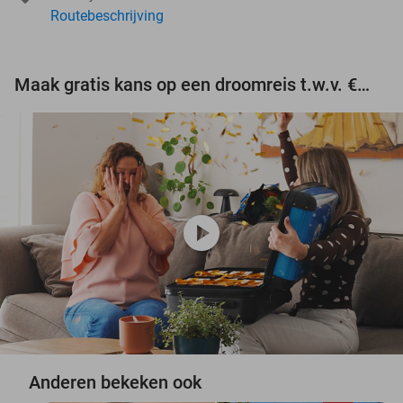
Routebeschrijving
Maak gratis kans op een droomreis t.w.v. €3.000!
play_circle
Anderen bekeken ook