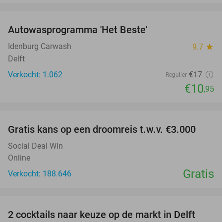
favorite_border
Autowasprogramma 'Het Beste'
36%
Idenburg Carwash
9.7
star
Delft
Verkocht: 1.062
€17
Regulier
€10
,95
favorite_border
Gratis kans op een droomreis t.w.v. €3.000
Social Deal Win
Online
Gratis
Verkocht: 188.646
favorite_border
2 cocktails naar keuze op de markt in Delft
50%