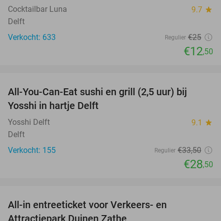
Cocktailbar Luna
9.7
star
Delft
Verkocht: 633
€25
Regulier
€12
,50
favorite_border
All-You-Can-Eat sushi en grill (2,5 uur) bij
15%
Yosshi in hartje Delft
Yosshi Delft
9.1
star
Delft
Verkocht: 155
€33
,50
Regulier
€28
,50
favorite_border
All-in entreeticket voor Verkeers- en
15%
Attractiepark Duinen Zathe