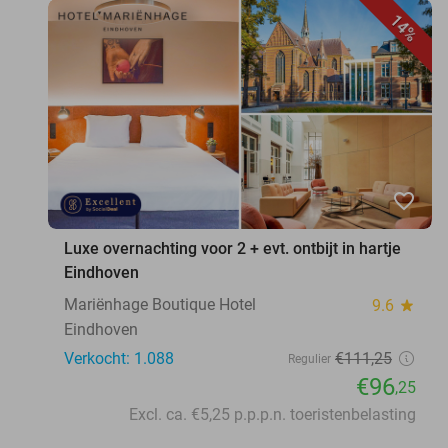
14%
favorite_border
Luxe overnachting voor 2 + evt. ontbijt in hartje
Eindhoven
Mariënhage Boutique Hotel
9.6
star
Eindhoven
Verkocht: 1.088
€111
,25
Regulier
€96
,25
Excl. ca. €5,25 p.p.p.n. toeristenbelasting