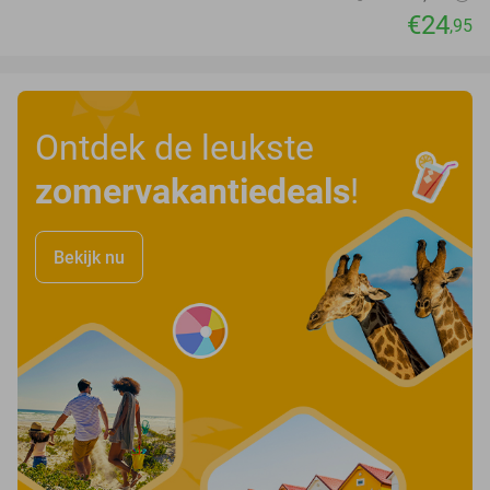
€24
,95
Ontdek de leukste
zomervakantiedeals
!
Bekijk nu