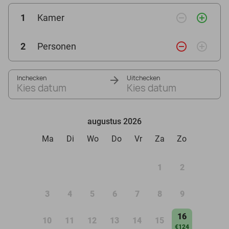
remove_circle_outline
add_circle_outline
1
Kamer
remove_circle_outline
add_circle_outline
2
Personen
Inchecken
Uitchecken
Kies datum
Kies datum
augustus 2026
Ma
Di
Wo
Do
Vr
Za
Zo
1
2
3
4
5
6
7
8
9
16
10
11
12
13
14
15
€124