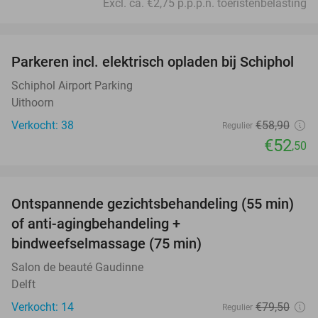
Excl. ca. €2,75 p.p.p.n. toeristenbelasting
favorite_border
Parkeren incl. elektrisch opladen bij Schiphol
11%
Schiphol Airport Parking
Uithoorn
Verkocht: 38
€58
,90
Regulier
€52
,50
favorite_border
Ontspannende gezichtsbehandeling (55 min)
63%
of anti-agingbehandeling +
bindweefselmassage (75 min)
Salon de beauté Gaudinne
Delft
Verkocht: 14
€79
,50
Regulier