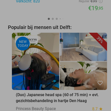
Verkocht: 820
€99
Regulier
€19
,95
Populair bij mensen uit Delft:
39%
NEW
TODAY
favorite_border
(Duo) Japanese head spa (60 of 75 min) + evt.
gezichtsbehandeling in hartje Den Haag
Princess Beauty Space
8.7
star