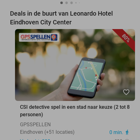
Deals in de buurt van Leonardo Hotel
Eindhoven City Center
80%
favorite_border
CSI detective spel in een stad naar keuze (2 tot 8
personen)
GPSSPELLEN
Eindhoven (+51 locaties)
0 min.
directions_walk