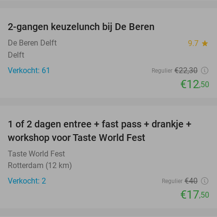
favorite_border
2-gangen keuzelunch bij De Beren
44%
De Beren Delft
9.7
star
Delft
Verkocht: 61
€22
,30
Regulier
€12
,50
favorite_border
1 of 2 dagen entree + fast pass + drankje +
56%
NEW
workshop voor Taste World Fest
TODAY
Taste World Fest
Rotterdam (12 km)
Verkocht: 2
€40
Regulier
€17
,50