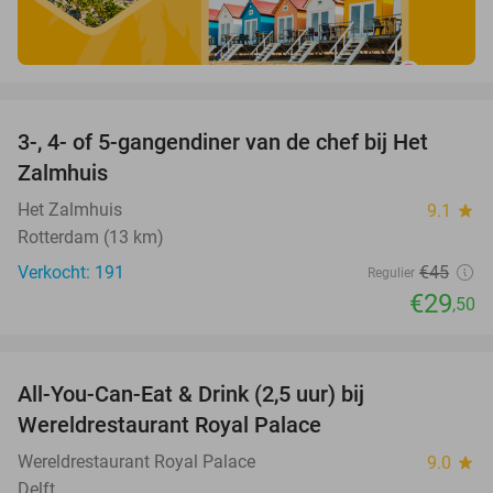
favorite_border
3-, 4- of 5-gangendiner van de chef bij Het
34%
Zalmhuis
Het Zalmhuis
9.1
star
Rotterdam (13 km)
Verkocht: 191
€45
Regulier
€29
,50
favorite_border
All-You-Can-Eat & Drink (2,5 uur) bij
14%
Wereldrestaurant Royal Palace
Wereldrestaurant Royal Palace
9.0
star
Delft