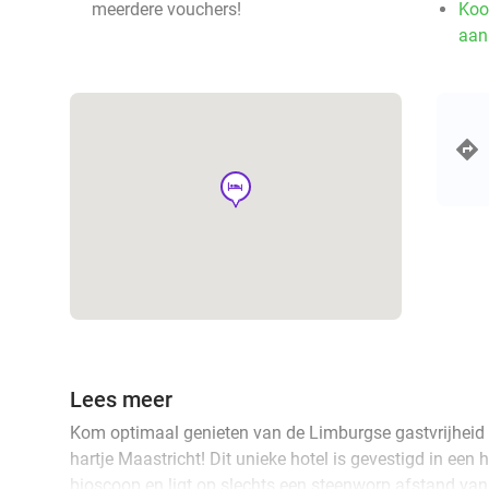
meerdere vouchers!
Koo
aan
hotel
Lees meer
Kom optimaal genieten van de Limburgse gastvrijheid b
hartje Maastricht! Dit unieke hotel is gevestigd in een
bioscoop en ligt op slechts een steenworp afstand van 