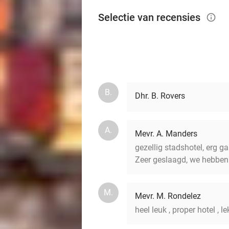
Selectie van recensies
info_outlined
B.
Dhr. B. Rovers
A.
Mevr. A. Manders
gezellig stadshotel, erg ga
Zeer geslaagd, we hebben
M.
Mevr. M. Rondelez
heel leuk , proper hotel , l