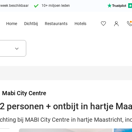
 week beschikbaar
10+ miljoen leden
Home
Dichtbij
Restaurants
Hotels
keyboard_arrow_down
>
Mabi City Centre
 personen + ontbijt in hartje Maa
ting bij MABI City Centre in hartje Maastricht, inc