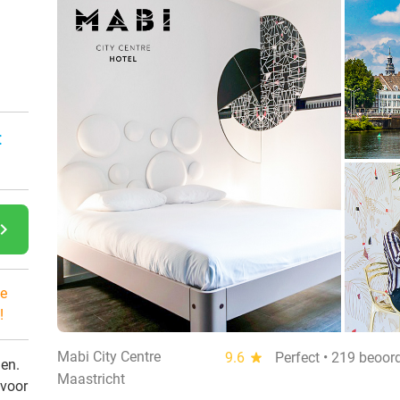
:
gate_next
e
!
Mabi City Centre
9.6
star
Perfect • 219 beoor
den.
Maastricht
 voor