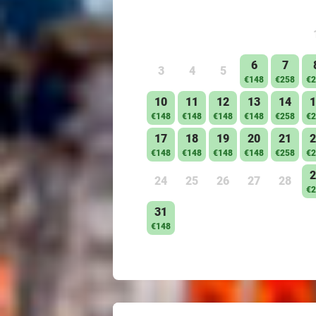
6
7
3
4
5
€148
€258
€2
10
11
12
13
14
1
€148
€148
€148
€148
€258
€2
17
18
19
20
21
2
€148
€148
€148
€148
€258
€2
2
24
25
26
27
28
€2
31
€148