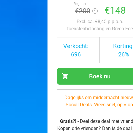
Regulier
€148
€200
Excl. ca. €8,45 p.p.p.n.
toeristenbelasting en Green Fee
Verkocht:
Korting
696
26%
shopping_cart
Boek nu
navi
Dagelijks om middernacht nieuw
Social Deals. Wees snel, op = op
Gratis?!
- Deel deze deal met vrien
Kopen drie vrienden? Dan is de deal