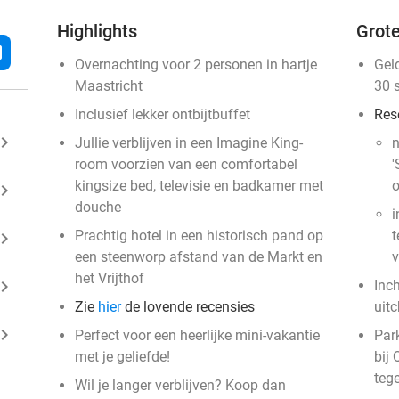
Highlights
Grote
l
Overnachting voor 2 personen in hartje
Gel
Maastricht
30 
Inclusief lekker ontbijtbuffet
Res
ard_arrow_right
Jullie verblijven in een Imagine King-
n
room voorzien van een comfortabel
'
kingsize bed, televisie en badkamer met
o
ard_arrow_right
douche
i
Prachtig hotel in een historisch pand op
t
ard_arrow_right
een steenworp afstand van de Markt en
v
het Vrijthof
ard_arrow_right
Inc
Zie
hier
de lovende recensies
uit
ard_arrow_right
Perfect voor een heerlijke mini-vakantie
Park
met je geliefde!
bij 
teg
Wil je langer verblijven? Koop dan