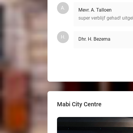
A.
Mevr. A. Talloen
super verblijf gehad! uitge
H.
Dhr. H. Bezema
Mabi City Centre