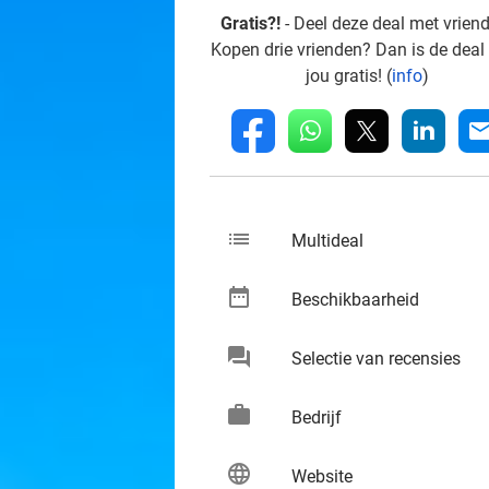
Gratis?!
- Deel deze deal met vrien
Kopen drie vrienden? Dan is de deal
jou gratis! (
info
)
whatsapp
linkedin
fb
mai
list
keybo
Multideal
date_range
keybo
Beschikbaarheid
chat
keybo
Selectie van recensies
work
keybo
Bedrijf
language
keybo
Website