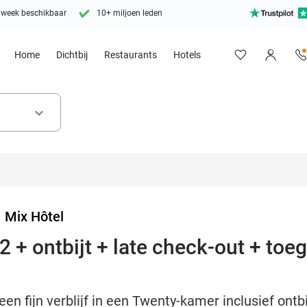
 week beschikbaar
10+ miljoen leden
Home
Dichtbij
Restaurants
Hotels
keyboard_arrow_down
>
Mix Hôtel
 + ontbijt + late check-out + toeg
en fijn verblijf in een Twenty-kamer inclusief ontb