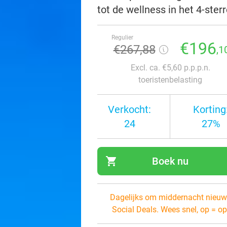
tot de wellness in het 4-ste
Regulier
€196
€267,88
,1
Excl. ca. €5,60 p.p.p.n.
toeristenbelasting
Verkocht:
Korting
24
27%
shopping_cart
Boek nu
navi
Dagelijks om middernacht nieuw
Social Deals. Wees snel, op = op