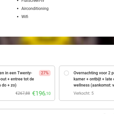
Flatscreen-tv
Airconditioning
Wifi
en in een Twenty-
27%
Overnachting voor 2 
-out + entree tot de
kamer + ontbijt + late
 do + zo)
wellness (aankomst: v
€196
€267,88
Verkocht: 5
,10