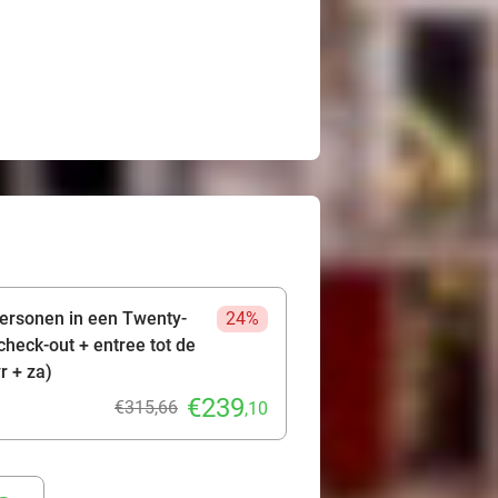
personen in een Twenty-
24%
 check-out + entree tot de
r + za)
€239
€315,66
,10