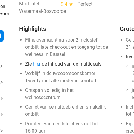
Mix Hôtel
9.4
star
Perfect
den.
Watermaal-Bosvoorde
 voor
Highlights
Grote
l
Fijne overnachting voor 2 inclusief
Gel
ontbijt, late check-out en toegang tot de
21 
wellness in Brussel
Res
Zie
hier
de inhoud van de multideals
ard_arrow_right
n
Verblijf in de tweepersoonskamer
'
Twenty met alle moderne comfort
o
ard_arrow_right
Ontspan volledig in het
j
wellnesscentrum
r
ard_arrow_right
Geniet van een uitgebreid en smakelijk
Inc
ard_arrow_right
ontbijt
tot 
Profiteer van een late check-out tot
Bij
ard_arrow_right
16.00 uur
cred