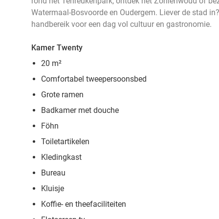
rond het Tenreukenpark, ontdek het Zoniënwoud of be
Watermaal-Bosvoorde en Oudergem. Liever de stad in? 
handbereik voor een dag vol cultuur en gastronomie.
Kamer Twenty
20 m²
Comfortabel tweepersoonsbed
Grote ramen
Badkamer met douche
Föhn
Toiletartikelen
Kledingkast
Bureau
Kluisje
Koffie- en theefaciliteiten