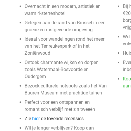
Overnacht in een modern, artistiek en
Bij
warm 4-sterrenhotel
€20
bor
Gelegen aan de rand van Brussel in een
vri
groene en rustgevende omgeving
Well
Ideaal voor wandelingen rond het meer
vol
van het Tenreukenpark of in het
Zoniënwoud
Huis
Ontdek charmante wijken en dorpen
Even
zoals Watermaal-Bosvoorde en
inb
Oudergem
Koo
Bezoek culturele hotspots zoals het Van
aan
Buuren Museum met prachtige tuinen
Perfect voor een ontspannen en
romantisch verblijf met z'n tweeën
Zie
hier
de lovende recensies
Wil je langer verblijven? Koop dan