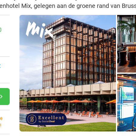
rrenhotel Mix, gelegen aan de groene rand van Brus
0
:
gate_next
e
!