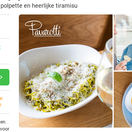
 polpette en heerlijke tiramisu
:
gate_next
e
!
den.
 voor