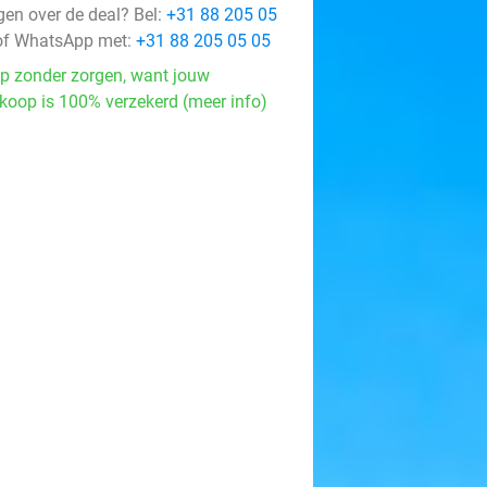
gen over de deal? Bel:
+31 88 205 05
f WhatsApp met:
+31 88 205 05 05
p zonder zorgen, want jouw
koop is 100% verzekerd (meer info)