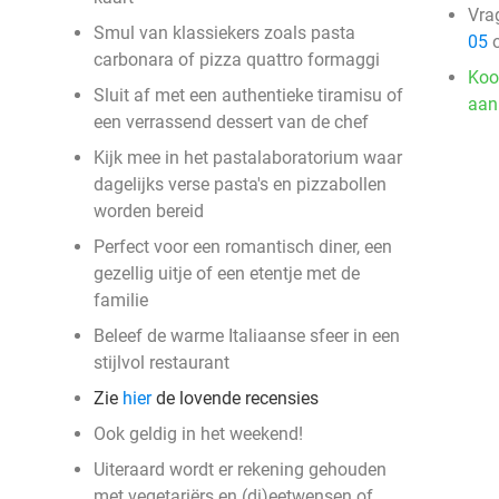
Vra
Smul van klassiekers zoals pasta
05
o
carbonara of pizza quattro formaggi
Koo
Sluit af met een authentieke tiramisu of
aan
een verrassend dessert van de chef
Kijk mee in het pastalaboratorium waar
dagelijks verse pasta's en pizzabollen
worden bereid
Perfect voor een romantisch diner, een
gezellig uitje of een etentje met de
familie
Beleef de warme Italiaanse sfeer in een
stijlvol restaurant
Zie
hier
de lovende recensies
Ook geldig in het weekend!
Uiteraard wordt er rekening gehouden
met vegetariërs en (di)eetwensen of