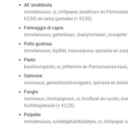
All 'arrabbiata
tomatensaus, ui, chilipeper, basilicum en Parmezaan
€3,50) en extra garnalen (+ €5,50)
Formaggio di capra
tomatensaus, geitenkaas, cherrytomaten, courgette
Pollo gustosa
tomatensaus, kipfilet, mascarpone, spinazie en zo
Pesto
basilicumpesto, ui, pittenmix en Parmezaanse kaas, 
Salmone
roomsaus, gerooktezalmsnippers, spinazie en biesl
Funghi
roomsaus, champignons, ui, knoflook en rucola, even
truffeltapenade (+ €2,25)
Polpette
tomatensaus, rundergehaktballetjes, ui, chilipeper