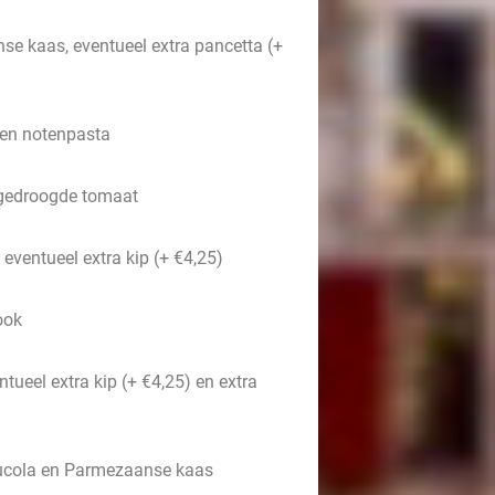
se kaas, eventueel extra pancetta (+
 en notenpasta
ngedroogde tomaat
eventueel extra kip (+ €4,25)
ook
tueel extra kip (+ €4,25) en extra
, rucola en Parmezaanse kaas