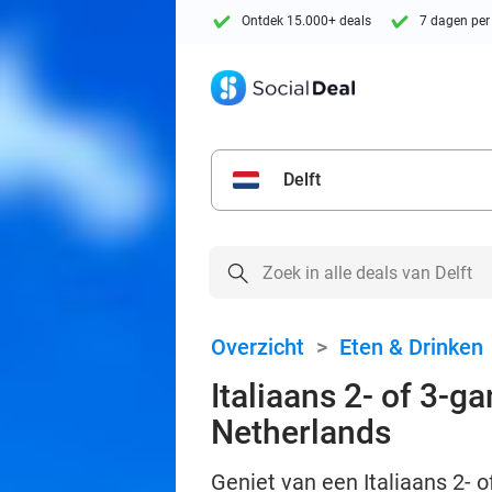
Ontdek 15.000+ deals
7 dagen per
Delft
Overzicht
>
Eten & Drinken
Italiaans 2- of 3-g
Netherlands
Geniet van een Italiaans 2- o