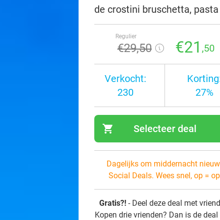
de crostini bruschetta, pasta
Regulier
€21
€29
,50
,50
Verkocht:
Korting
230
27%
shopping_cart
Selecteer deal
navi
Dagelijks om middernacht nieuw
Social Deals. Wees snel, op = op
Gratis?!
- Deel deze deal met vrien
Kopen drie vrienden? Dan is de deal