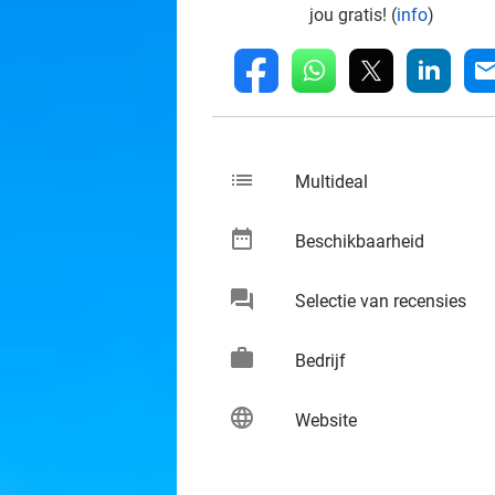
jou gratis! (
info
)
whatsapp
linkedin
fb
mai
list
keybo
Multideal
date_range
keybo
Beschikbaarheid
chat
keybo
Selectie van recensies
work
keybo
Bedrijf
language
keybo
Website