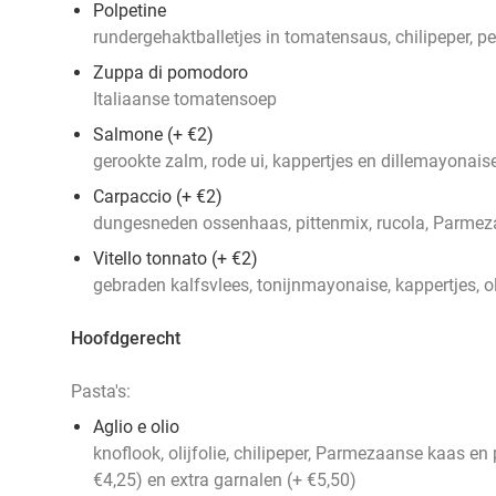
Polpetine
rundergehaktballetjes in tomatensaus, chilipeper, 
Zuppa di pomodoro
Italiaanse tomatensoep
Salmone (+ €2)
gerookte zalm, rode ui, kappertjes en dillemayonais
Carpaccio (+ €2)
dungesneden ossenhaas, pittenmix, rucola, Parmez
Vitello tonnato (+ €2)
gebraden kalfsvlees, tonijnmayonaise, kappertjes, ol
Hoofdgerecht
Pasta's:
Aglio e olio
knoflook, olijfolie, chilipeper, Parmezaanse kaas en p
€4,25) en extra garnalen (+ €5,50)