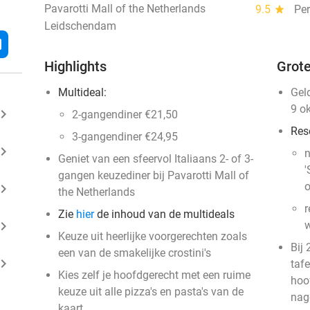
Pavarotti Mall of the Netherlands
9.5
star
Per
Leidschendam
l
Highlights
Grote
Multideal:
Gel
9 o
ard_arrow_right
2-gangendiner €21,50
Res
3-gangendiner €24,95
ard_arrow_right
n
Geniet van een sfeervol Italiaans 2- of 3-
'
gangen keuzediner bij Pavarotti Mall of
o
ard_arrow_right
the Netherlands
r
Zie
hier
de inhoud van de multideals
ard_arrow_right
Keuze uit heerlijke voorgerechten zoals
Bij 
een van de smakelijke crostini's
ard_arrow_right
tafe
Kies zelf je hoofdgerecht met een ruime
hoo
keuze uit alle pizza's en pasta's van de
nag
kaart