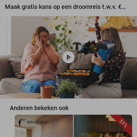
Maak gratis kans op een droomreis t.w.v. €3.000!
play_circle
Anderen bekeken ook
51%