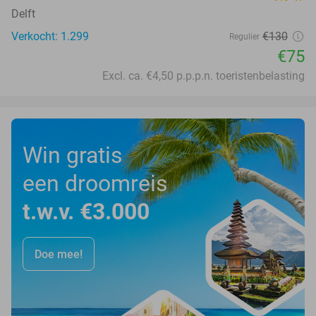
Delft
Verkocht: 1.299
€130
Regulier
€75
Excl. ca. €4,50 p.p.p.n. toeristenbelasting
Win gratis
een droomreis
t.w.v. €3.000
Doe mee!