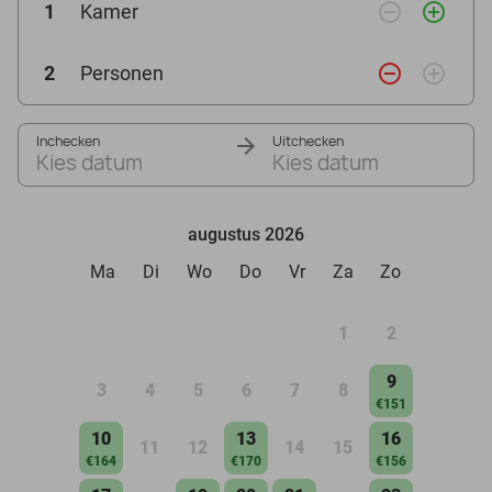
remove_circle_outline
add_circle_outline
1
Kamer
remove_circle_outline
add_circle_outline
2
Personen
Inchecken
Uitchecken
Kies datum
Kies datum
augustus 2026
Ma
Di
Wo
Do
Vr
Za
Zo
1
2
9
3
4
5
6
7
8
€151
10
13
16
11
12
14
15
€164
€170
€156