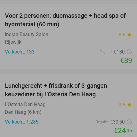
favorite_border
Voor 2 personen: duomassage + head spa of
51%
hydrofacial (60 min)
Indian Beauty Salon
8.6
star
Rijswijk
Verkocht: 133
€180
Regulier
€89
favorite_border
Lunchgerecht + frisdrank of 3-gangen
18%
keuzediner bij L'Osteria Den Haag
L’Osteria Den Haag
9.6
star
Den Haag (6 km)
Verkocht: 1.285
€30
,50
Regulier
€24
,95