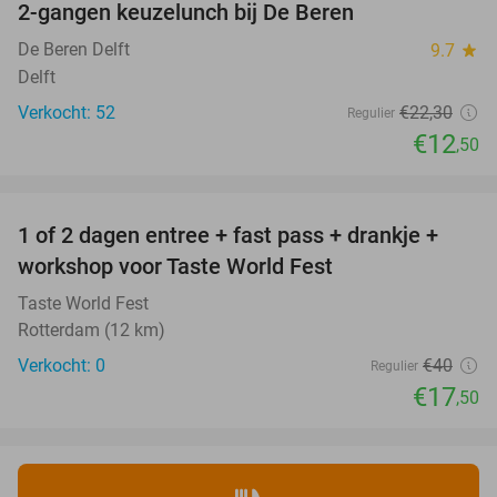
2-gangen keuzelunch bij De Beren
44%
De Beren Delft
9.7
star
Delft
Verkocht: 52
€22
,30
Regulier
€12
,50
favorite_border
1 of 2 dagen entree + fast pass + drankje +
56%
NEW
workshop voor Taste World Fest
TODAY
Taste World Fest
Rotterdam (12 km)
Verkocht: 0
€40
Regulier
€17
,50