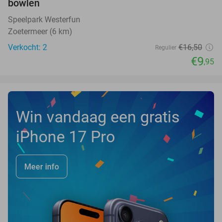
bowlen
Speelpark Westerfun
Zoetermeer (6 km)
Verkocht: 2
€16
,50
Regulier
€9
,95
Win vandaag een gratis
iPhone 17 Pro
Meer info