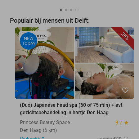
Populair bij mensen uit Delft:
39%
NEW
TODAY
favorite_border
(Duo) Japanese head spa (60 of 75 min) + evt.
gezichtsbehandeling in hartje Den Haag
Princess Beauty Space
8.7
star
Den Haag (6 km)