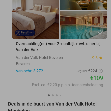
favorite_border
Overnachting(en) voor 2 + ontbijt + evt. diner bij
Van der Valk
Van der Valk Hotel Beveren
9.5
star
Beveren
Verkocht: 3.272
€224
Regulier
€109
Excl. ca. €2,20 p.p.p.n. toeristenbelasting
Deals in de buurt van Van der Valk Hotel
Mechelen