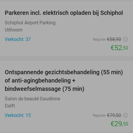
Parkeren incl. elektrisch opladen bij Schiphol
11%
Schiphol Airport Parking
Uithoorn
Verkocht: 37
€58
,90
Regulier
€52
,50
favorite_border
Ontspannende gezichtsbehandeling (55 min)
63%
of anti-agingbehandeling +
bindweefselmassage (75 min)
Salon de beauté Gaudinne
Delft
Verkocht: 15
€79
,50
Regulier
€29
,50