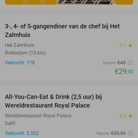
favorite_border
3-, 4- of 5-gangendiner van de chef bij Het
34%
Zalmhuis
Het Zalmhuis
9.1
star
Rotterdam (13 km)
Verkocht: 178
€45
Regulier
€29
,50
favorite_border
All-You-Can-Eat & Drink (2,5 uur) bij
14%
Wereldrestaurant Royal Palace
Wereldrestaurant Royal Palace
9.0
star
Delft
Verkocht: 5.502
€35
,95
Regulier