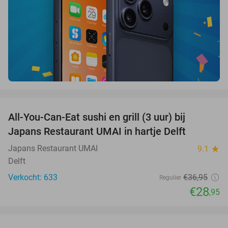
favorite_border
All-You-Can-Eat sushi en grill (3 uur) bij
22%
Japans Restaurant UMAI in hartje Delft
Japans Restaurant UMAI
9.1
star
Delft
Verkocht: 633
€36
,95
Regulier
€28
,95
favorite_border