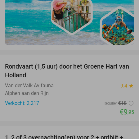
favorite_border
Rondvaart (1,5 uur) door het Groene Hart van
45%
Holland
Van der Valk Avifauna
9.4
star
Alphen aan den Rijn
Verkocht: 2.217
€18
Regulier
€9
,95
favorite_border
1, 2 of 3 overnachting(en) voor 2 + ontbijt +