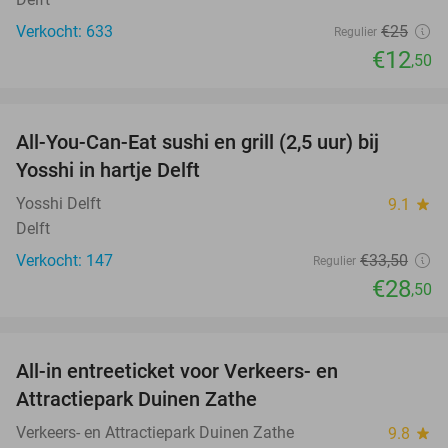
Verkocht: 633
€25
Regulier
€12
,50
favorite_border
All-You-Can-Eat sushi en grill (2,5 uur) bij
15%
Yosshi in hartje Delft
Yosshi Delft
9.1
star
Delft
Verkocht: 147
€33
,50
Regulier
€28
,50
favorite_border
All-in entreeticket voor Verkeers- en
15%
Attractiepark Duinen Zathe
Verkeers- en Attractiepark Duinen Zathe
9.8
star