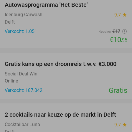
Autowasprogramma 'Het Beste'
36%
Idenburg Carwash
9.7
star
Delft
Verkocht: 1.051
€17
Regulier
€10
,95
favorite_border
Gratis kans op een droomreis t.w.v. €3.000
Social Deal Win
Online
Gratis
Verkocht: 187.042
favorite_border
2 cocktails naar keuze op de markt in Delft
50%
Cocktailbar Luna
9.7
star
Delft