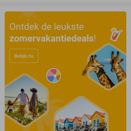
Ontdek de leukste
zomervakantiedeals
!
Bekijk nu