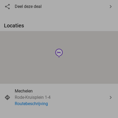
Deel deze deal
Locaties
hotel
Mechelen
Rode-Kruisplein 1-4
Routebeschrijving