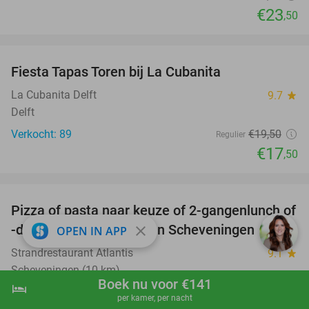
€23
,50
favorite_border
Fiesta Tapas Toren bij La Cubanita
10%
La Cubanita Delft
9.7
star
Delft
Verkocht: 89
€19
,50
Regulier
€17
,50
favorite_border
Pizza of pasta naar keuze of 2-gangenlunch of
39%
-diner aan het strand van Scheveningen
close
OPEN IN APP
Strandrestaurant Atlantis
9.1
star
Scheveningen (10 km)
Boek nu voor €141
hotel
shopping_cart
Boek nu
navigate_next
Verkocht: 2.601
€20
,50
Regulier
per kamer, per nacht