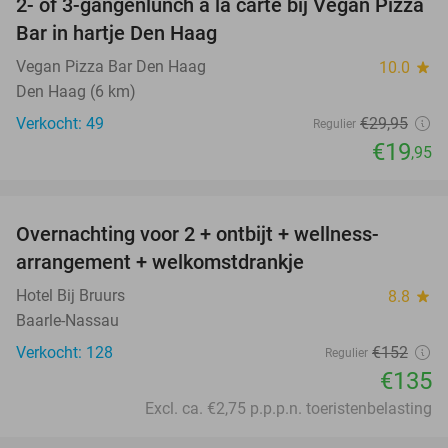
2- of 3-gangenlunch à la carte bij Vegan Pizza
33%
Bar in hartje Den Haag
Vegan Pizza Bar Den Haag
10.0
star
Den Haag (6 km)
Verkocht: 49
€29
,95
Regulier
€19
,95
favorite_border
Overnachting voor 2 + ontbijt + wellness-
11%
arrangement + welkomstdrankje
Hotel Bij Bruurs
8.8
star
Baarle-Nassau
Verkocht: 128
€152
Regulier
€135
Excl. ca. €2,75 p.p.p.n. toeristenbelasting
favorite_border