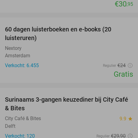
€30
,95
favorite_border
100%
60 dagen luisterboeken en e-books (20
luisteruren)
Nextory
Amsterdam
Verkocht: 6.455
€24
Regulier
Gratis
favorite_border
Surinaams 3-gangen keuzediner bij City Café
21%
& Bites
City Café & Bites
9.9
star
Delft
Verkocht: 120
€29
,90
Regulier