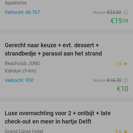
Appelscha
Verkocht: 46.707
€23
,50
Regulier
€19
,99
favorite_border
Gerecht naar keuze + evt. dessert +
40%
strandbedje + parasol aan het strand
Beachclub JUNO
7.8
star
Kijkduin (9 km)
Verkocht: 950
€16
,70
Regulier
€10
favorite_border
Luxe overnachting voor 2 + ontbijt + late
42%
check-out en meer in hartje Delft
Grand Canal Hotel
9.6
star