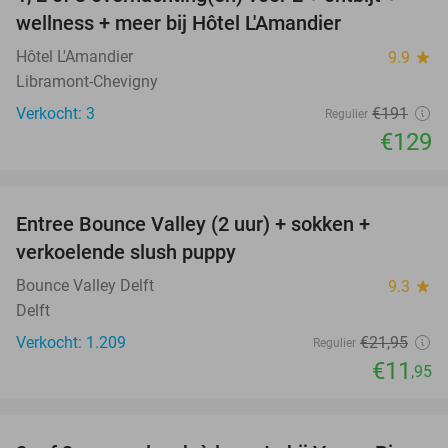
32%
NEW
wellness + meer bij Hôtel L'Amandier
TODAY
Hôtel L'Amandier
9.9
star
Libramont-Chevigny
Verkocht: 3
€191
Regulier
€129
favorite_border
Entree Bounce Valley (2 uur) + sokken +
46%
verkoelende slush puppy
Bounce Valley Delft
9.3
star
Delft
Verkocht: 1.209
€21
,95
Regulier
€11
,95
favorite_border