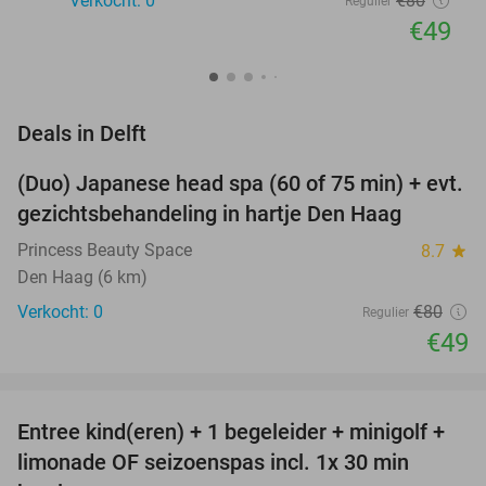
Verkocht: 0
€80
Regulier
€49
favorite_border
Deals in Delft
(Duo) Japanese head spa (60 of 75 min) + evt.
39%
NEW
gezichtsbehandeling in hartje Den Haag
TODAY
Princess Beauty Space
8.7
star
Den Haag (6 km)
Verkocht: 0
€80
Regulier
€49
favorite_border
Entree kind(eren) + 1 begeleider + minigolf +
40%
NEW
limonade OF seizoenspas incl. 1x 30 min
TODAY