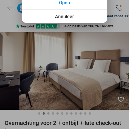
Open
7 dagen per week beschikbaar
10+ miljoen leden
Annuleer
Bereikbaar vanaf 08
9,4
op basis van
206.261 reviews
Ontdek 15.000+ deals
7 dagen per week beschikbaar
10+ miljoen leden
favorite_border
Overnachting voor 2 + ontbijt + late check-out