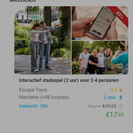
40%
favorite_border
Interactief stadsspel (2 uur) voor 2-4 personen
Escape Tours
9.2
star
Mechelen (+48 locaties)
2 min.
directions_walk
Verkocht: 386
€29
,95
Regulier
€17
,95