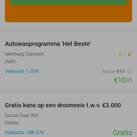
favorite_border
Autowasprogramma 'Het Beste'
36%
Idenburg Carwash
9.7
star
Delft
Verkocht: 1.059
€17
Regulier
€10
,95
favorite_border
Gratis kans op een droomreis t.w.v. €3.000
Social Deal Win
Online
Gratis
Verkocht: 188.376