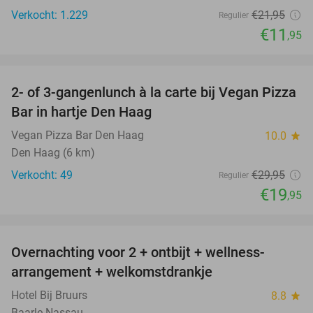
Verkocht: 1.229
€21
,95
Regulier
€11
,95
favorite_border
2- of 3-gangenlunch à la carte bij Vegan Pizza
33%
Bar in hartje Den Haag
Vegan Pizza Bar Den Haag
10.0
star
Den Haag (6 km)
Verkocht: 49
€29
,95
Regulier
€19
,95
favorite_border
Overnachting voor 2 + ontbijt + wellness-
11%
arrangement + welkomstdrankje
Hotel Bij Bruurs
8.8
star
Baarle-Nassau