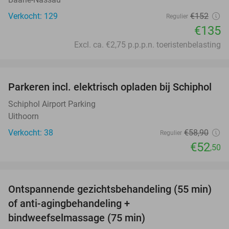
Verkocht: 129
€152
Regulier
€135
Excl. ca. €2,75 p.p.p.n. toeristenbelasting
favorite_border
Parkeren incl. elektrisch opladen bij Schiphol
11%
Schiphol Airport Parking
Uithoorn
Verkocht: 38
€58
,90
Regulier
€52
,50
favorite_border
Ontspannende gezichtsbehandeling (55 min)
63%
of anti-agingbehandeling +
bindweefselmassage (75 min)