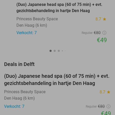
(Duo) Japanese head spa (60 of 75 min) + evt.
gezichtsbehandeling in hartje Den Haag
Princess Beauty Space
8.7
star
Den Haag (6 km)
Verkocht: 7
€80
Regulier
€49
favorite_border
Deals in Delft
(Duo) Japanese head spa (60 of 75 min) + evt.
39%
NEW
gezichtsbehandeling in hartje Den Haag
TODAY
Princess Beauty Space
8.7
star
Den Haag (6 km)
Verkocht: 7
€80
Regulier
€49