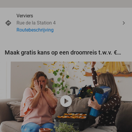
Verviers
Rue de la Station 4
Routebeschrijving
Maak gratis kans op een droomreis t.w.v. €3.000!
play_circle