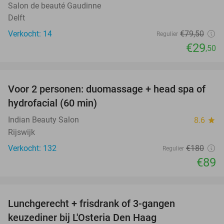
Salon de beauté Gaudinne
Delft
Verkocht: 14
€79
,50
Regulier
€29
,50
favorite_border
Voor 2 personen: duomassage + head spa of
51%
hydrofacial (60 min)
Indian Beauty Salon
8.6
star
Rijswijk
Verkocht: 132
€180
Regulier
€89
favorite_border
Lunchgerecht + frisdrank of 3-gangen
18%
keuzediner bij L'Osteria Den Haag