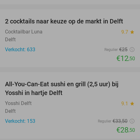
favorite_border
2 cocktails naar keuze op de markt in Delft
50%
Cocktailbar Luna
9.7
star
Delft
Verkocht: 633
€25
Regulier
€12
,50
favorite_border
All-You-Can-Eat sushi en grill (2,5 uur) bij
15%
Yosshi in hartje Delft
Yosshi Delft
9.1
star
Delft
Verkocht: 153
€33
,50
Regulier
€28
,50
favorite_border