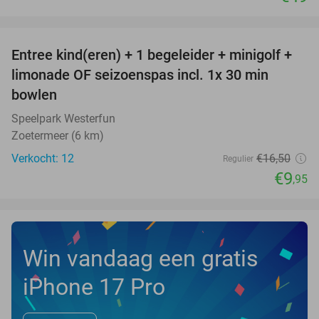
favorite_border
Entree kind(eren) + 1 begeleider + minigolf +
40%
NEW
limonade OF seizoenspas incl. 1x 30 min
TODAY
bowlen
Speelpark Westerfun
Zoetermeer (6 km)
Verkocht: 12
€16
,50
Regulier
€9
,95
Win vandaag een gratis
iPhone 17 Pro