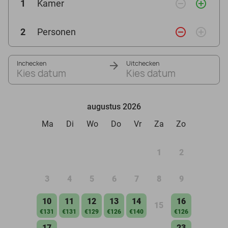
remove_circle_outline
add_circle_outline
1
Kamer
remove_circle_outline
add_circle_outline
2
Personen
Inchecken
Uitchecken
Kies datum
Kies datum
augustus 2026
Ma
Di
Wo
Do
Vr
Za
Zo
1
2
3
4
5
6
7
8
9
10
11
12
13
14
16
15
€131
€131
€129
€126
€140
€126
17
23