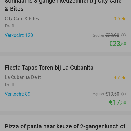
Surinaams 3-gangen keuzediner bij City Café
21%
& Bites
City Café & Bites
9.9
star
Delft
Verkocht: 120
€29
,90
Regulier
€23
,50
favorite_border
Fiesta Tapas Toren bij La Cubanita
10%
La Cubanita Delft
9.7
star
Delft
Verkocht: 89
€19
,50
Regulier
€17
,50
favorite_border
Pizza of pasta naar keuze of 2-gangenlunch of
39%