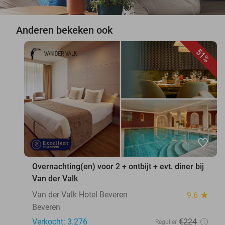
Anderen bekeken ook
51%
favorite_border
Overnachting(en) voor 2 + ontbijt + evt. diner bij
Van der Valk
Van der Valk Hotel Beveren
9.6
star
Beveren
Verkocht: 3.276
€224
Regulier