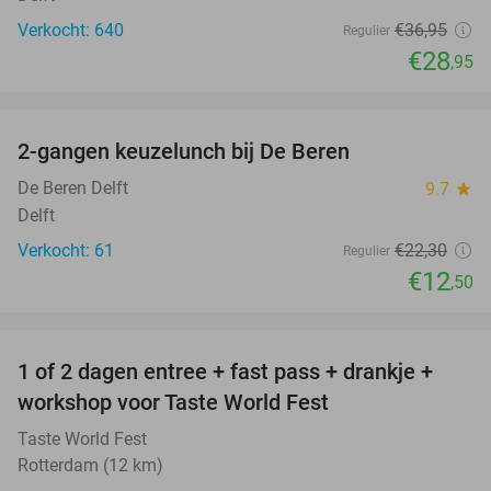
Verkocht: 640
€36
,95
Regulier
€28
,95
favorite_border
2-gangen keuzelunch bij De Beren
44%
De Beren Delft
9.7
star
Delft
Verkocht: 61
€22
,30
Regulier
€12
,50
favorite_border
1 of 2 dagen entree + fast pass + drankje +
56%
NEW
workshop voor Taste World Fest
TODAY
Taste World Fest
Rotterdam (12 km)