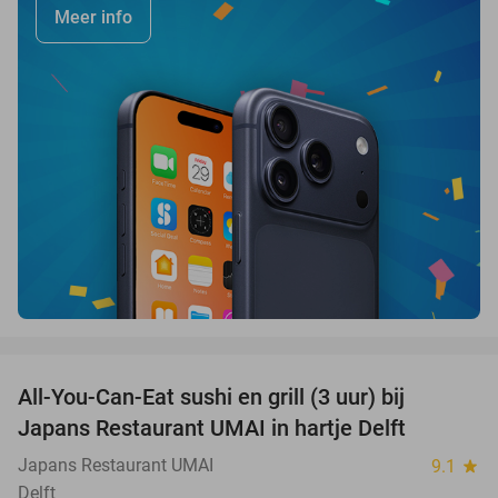
Meer info
favorite_border
All-You-Can-Eat sushi en grill (3 uur) bij
22%
Japans Restaurant UMAI in hartje Delft
Japans Restaurant UMAI
9.1
star
Delft