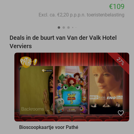
€109
Excl. ca. €2,20 p.p.p.n. toeristenbelasting
Deals in de buurt van Van der Valk Hotel
Verviers
27%
favorite_border
Bioscoopkaartje voor Pathé