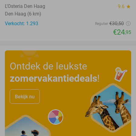
L’Osteria Den Haag
9.6
star
Den Haag (6 km)
Verkocht: 1.293
€30
,50
Regulier
€24
,95
Ontdek de leukste
zomervakantiedeals
!
Bekijk nu