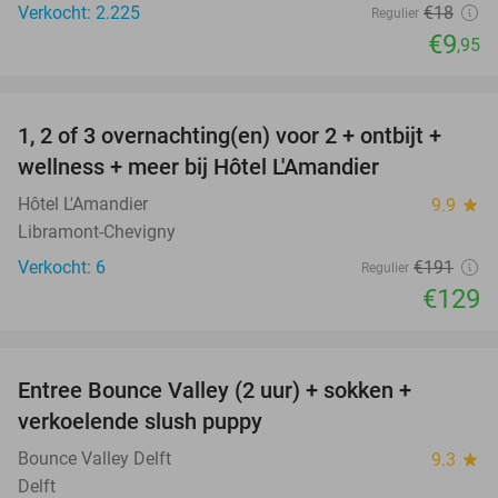
Verkocht: 2.225
€18
Regulier
€9
,95
favorite_border
1, 2 of 3 overnachting(en) voor 2 + ontbijt +
32%
NEW
wellness + meer bij Hôtel L'Amandier
TODAY
Hôtel L'Amandier
9.9
star
Libramont-Chevigny
Verkocht: 6
€191
Regulier
€129
favorite_border
Entree Bounce Valley (2 uur) + sokken +
46%
verkoelende slush puppy
Bounce Valley Delft
9.3
star
Delft