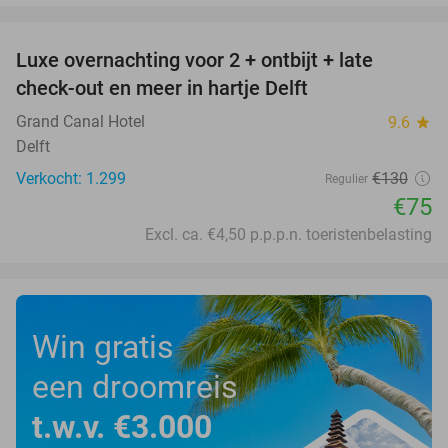
favorite_border
Luxe overnachting voor 2 + ontbijt + late
42%
check-out en meer in hartje Delft
Grand Canal Hotel
9.6
star
Delft
Verkocht: 1.299
€130
Regulier
€75
Excl. ca. €4,50 p.p.p.n. toeristenbelasting
Win gratis
een droomreis
t.w.v. €3.000