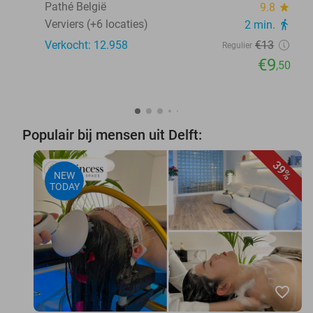
Pathé België
9.8
star
Verviers (+6 locaties)
2 min.
directions_walk
Verkocht: 12.958
€13
Regulier
€9
,50
Populair bij mensen uit Delft:
39%
NEW
TODAY
favorite_border