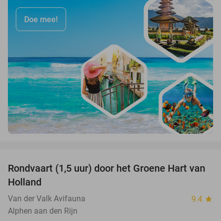
Doe mee!
favorite_border
Rondvaart (1,5 uur) door het Groene Hart van
45%
Holland
Van der Valk Avifauna
9.4
star
Alphen aan den Rijn