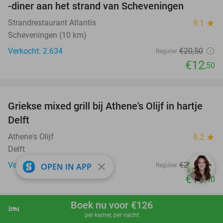
-diner aan het strand van Scheveningen
Strandrestaurant Atlantis
9.1
star
Scheveningen (10 km)
Verkocht: 2.634
€20
,50
Regulier
€12
,50
favorite_border
Griekse mixed grill bij Athene's Olijf in hartje
26%
Delft
Athene's Olijf
9.2
star
Delft
Verkocht: 179
€26
,80
close
OPEN IN APP
Regulier
€19
,90
favorite_border
Boek nu voor €126
hotel
shopping_cart
Boek nu
navigate_next
per kamer, per nacht
All-You-Can-Eat sushi en grill bij Mr Xi Asian