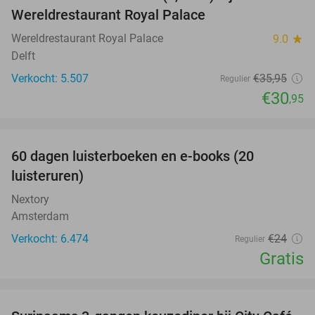
14%
Wereldrestaurant Royal Palace
Wereldrestaurant Royal Palace
9.0
star
Delft
Verkocht: 5.507
€35
,95
Regulier
€30
,95
favorite_border
100%
60 dagen luisterboeken en e-books (20
luisteruren)
Nextory
Amsterdam
Verkocht: 6.474
€24
Regulier
Gratis
favorite_border