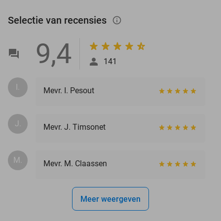
Selectie van recensies
info_outlined
9,4
141
I.
Mevr. I. Pesout
J.
Mevr. J. Timsonet
M.
Mevr. M. Claassen
Meer weergeven