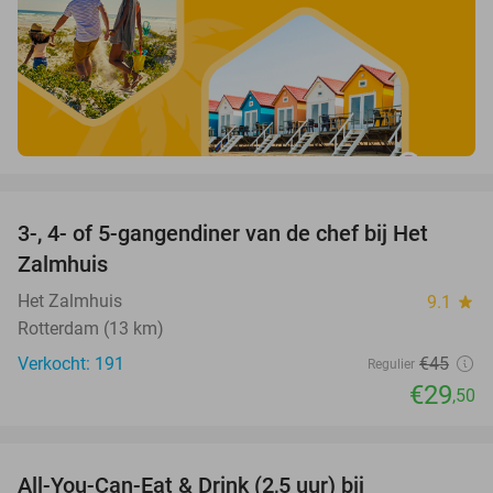
favorite_border
3-, 4- of 5-gangendiner van de chef bij Het
34%
Zalmhuis
Het Zalmhuis
9.1
star
Rotterdam (13 km)
Verkocht: 191
€45
Regulier
€29
,50
favorite_border
All-You-Can-Eat & Drink (2,5 uur) bij