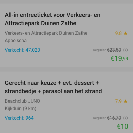
All-in entreeticket voor Verkeers- en
15%
Attractiepark Duinen Zathe
Verkeers- en Attractiepark Duinen Zathe
9.8
star
Appelscha
Verkocht: 47.020
€23
,50
Regulier
€19
,99
favorite_border
Gerecht naar keuze + evt. dessert +
40%
strandbedje + parasol aan het strand
Beachclub JUNO
7.9
star
Kijkduin (9 km)
Verkocht: 964
€16
,70
Regulier
€10