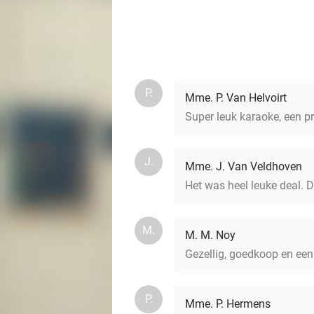
P.
Mme. P. Van Helvoirt
Super leuk karaoke, een p
J.
Mme. J. Van Veldhoven
Het was heel leuke deal. 
M.
M. M. Noy
Gezellig, goedkoop en een 
P.
Mme. P. Hermens