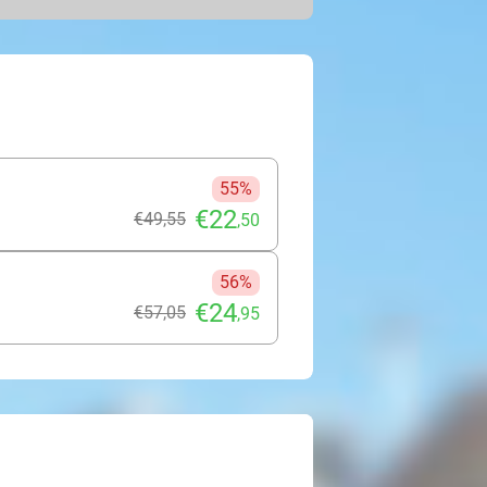
 de speelautomaten in het
rschillende spannende
eder wat wils! Of ga na het bowlen
 pucks over een lange tafel om zoveel
boards speel je bovendien
en plezier. Dankzij de slimme
n wissel je eenvoudig tussen
ers en blijft het fanatiek tot de
55%
e!
€22
€49
,55
,50
56%
€24
€57
,05
,95