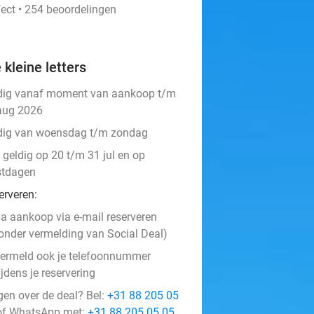
fect • 254 beoordelingen
 kleine letters
dig vanaf moment van aankoop t/m
aug 2026
dig van woensdag t/m zondag
 geldig op 20 t/m 31 jul en op
stdagen
erveren:
a aankoop via e-mail reserveren
onder vermelding van Social Deal)
ermeld ook je telefoonnummer
ijdens je reservering
gen over de deal? Bel:
+31 88 205 05
f WhatsApp met:
+31 88 205 05 05