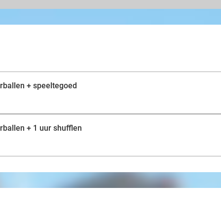
Daarnaast krijgen jullie 24 muntjes om te besteden op
gamingcenter van maar liefst 150 m². Je vindt hier ve
speelautomaten met uiteenlopende spellen. Er is voor i
nog een uurtje shufflen met z'n allen. Hierbij schuif je
mogelijk punten te scoren. Op de interactieve Shuffly 
verschillende digitale spellen vol spanning, uitdaging 
technologie worden scores automatisch bijgehouden e
verschillende spelvarianten. Zo is iedere ronde weer and
 (6 personen) + bitterballen + speeltegoed
allerlaatste puck. Dat wordt sowieso een geslaagd uitj
rballen + 1 uur shufflen