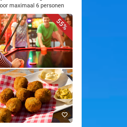
 voor maximaal 6 personen
55%
favorite_border