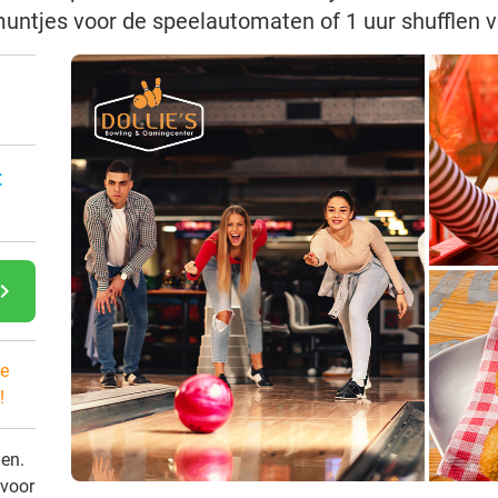
muntjes voor de speelautomaten of 1 uur shufflen
:
gate_next
e
!
den.
 voor