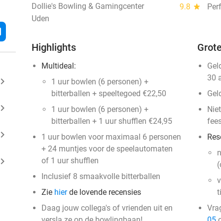
Dollie's Bowling & Gamingcenter
9.8
star
Per
Uden
l
Highlights
Grote
Multideal:
Gel
30 
ard_arrow_right
1 uur bowlen (6 personen) +
bitterballen + speeltegoed €22,50
Gel
ard_arrow_right
1 uur bowlen (6 personen) +
Niet
bitterballen + 1 uur shufflen €24,95
fee
ard_arrow_right
1 uur bowlen voor maximaal 6 personen
Res
+ 24 muntjes voor de speelautomaten
n
ard_arrow_right
of 1 uur shufflen
(
Inclusief 8 smaakvolle bitterballen
v
Zie
hier
de lovende recensies
t
Daag jouw collega's of vrienden uit en
Vra
versla ze op de bowlingbaan!
05
o