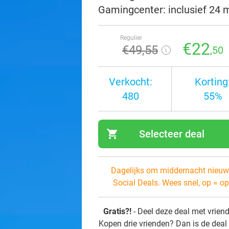
Gamingcenter: inclusief 24 
Regulier
€22
€49
,55
,50
Verkocht:
Korting
480
55%
shopping_cart
Selecteer deal
navi
Dagelijks om middernacht nieuw
Social Deals. Wees snel, op = op
Gratis?!
- Deel deze deal met vrien
Kopen drie vrienden? Dan is de deal