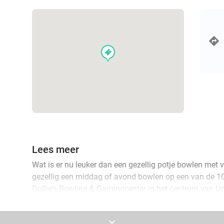
events
Lees meer
Wat is er nu leuker dan een gezellig potje bowlen met v
gezellig een middag of avond bowlen op een van de 
Dollie's Bowling & Gamingcenter in het centrum van Ud
bitterballen van 8 stuks en ga 1 uur lang de strijd a
keyboard_arrow_down