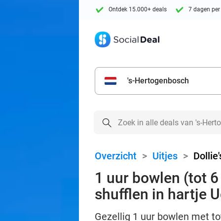
Ontdek 15.000+ deals
7 dagen per
's-Hertogenbosch
Overzicht
>
Uitjes
>
Dollie
1 uur bowlen (tot 6
shufflen in hartje 
Gezellig 1 uur bowlen met tot