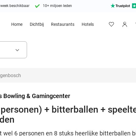
 week beschikbaar
10+ miljoen leden
Home
Dichtbij
Restaurants
Hotels
keyboard_arrow_down
's Bowling & Gamingcenter
 personen) + bitterballen + speelt
Uden
 wel 6 personen en 8 stuks heerlijke bitterballen bi