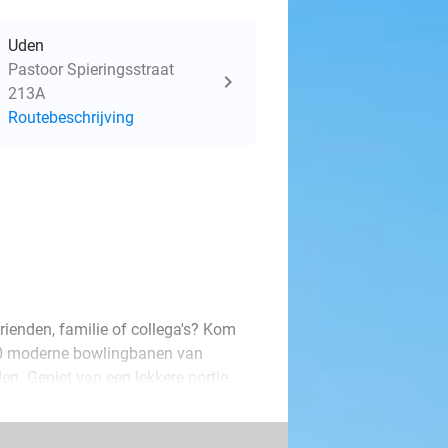
Uden
Pastoor Spieringsstraat
213A
Routebeschrijving
rienden, familie of collega's? Kom
10 moderne bowlingbanen van
en. Geniet van een lekkere portie
an met maximaal 6 personen.