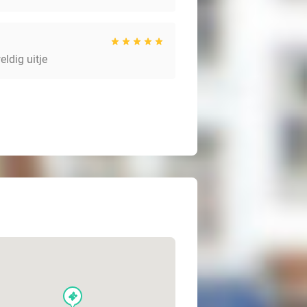
ldig uitje
events