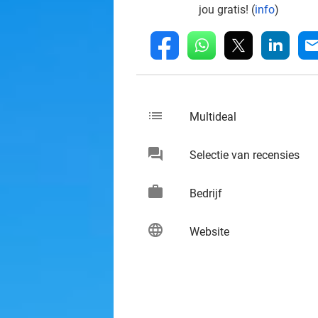
jou gratis! (
info
)
whatsapp
linkedin
fb
mai
list
keybo
Multideal
chat
keybo
Selectie van recensies
work
keybo
Bedrijf
language
keybo
Website