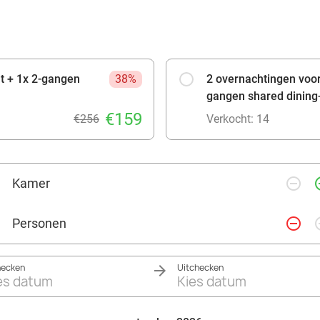
jt + 1x 2-gangen
38%
2 overnachtingen voor 
gangen shared dining-
€159
€256
Verkocht: 14
remove_circle_outline
add_ci
Kamer
remove_circle_outline
add_ci
Personen
hecken
Uitchecken
es datum
Kies datum