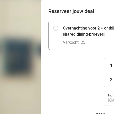
Reserveer jouw deal
Overnachting voor 2 + ontbi
shared dining-proeverij
Verkocht: 25
1
2
Inc
Ki