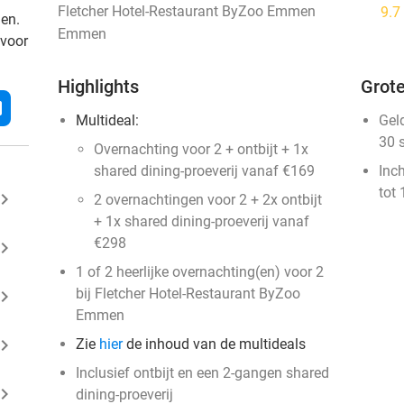
Fletcher Hotel-Restaurant ByZoo Emmen
9.7
den.
Emmen
 voor
Highlights
Grote
l
Multideal:
Gel
30 
Overnachting voor 2 + ontbijt + 1x
shared dining-proeverij vanaf €169
Inc
tot 
ard_arrow_right
2 overnachtingen voor 2 + 2x ontbijt
+ 1x shared dining-proeverij vanaf
€298
ard_arrow_right
1 of 2 heerlijke overnachting(en) voor 2
bij Fletcher Hotel-Restaurant ByZoo
ard_arrow_right
Emmen
ard_arrow_right
Zie
hier
de inhoud van de multideals
Inclusief ontbijt en een 2-gangen shared
ard_arrow_right
dining-proeverij