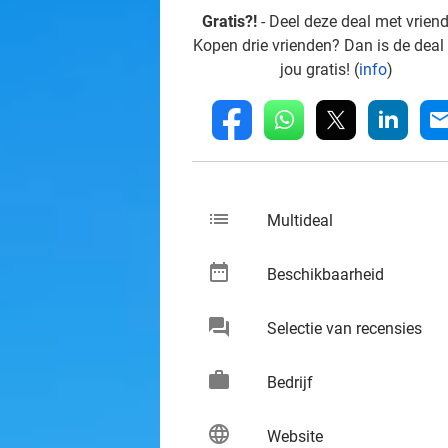
Gratis?!
- Deel deze deal met vrien
Kopen drie vrienden? Dan is de deal
jou gratis! (
info
)
whatsapp
linkedin
fb
mai
list
keybo
Multideal
date_range
keybo
Beschikbaarheid
chat
keybo
Selectie van recensies
work
keybo
Bedrijf
language
keybo
Website