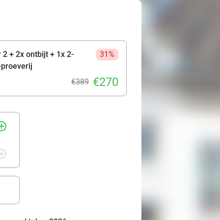
2 + 2x ontbijt + 1x 2-
31%
proeverij
€270
€389
rcle_outline
rcle_outline