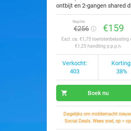
ontbijt en 2-gangen shared d
Regulier
€159
€256
Excl. ca. €1,75 toeristenbelasting
€1,25 handling p.p.p.n.
Verkocht:
Korting
403
38%
shopping_cart
Boek nu
navi
Dagelijks om middernacht nieuw
Social Deals. Wees snel, op = op