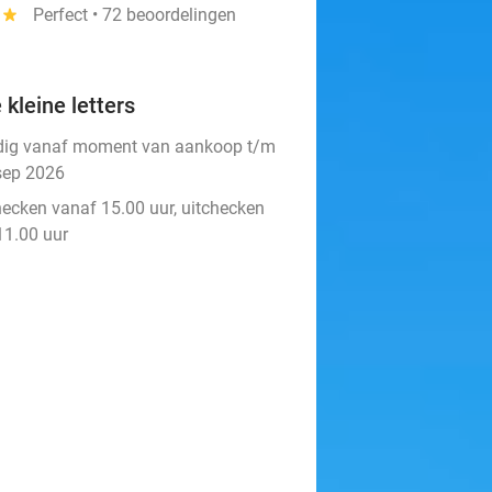
star
Perfect • 72 beoordelingen
 kleine letters
dig vanaf moment van aankoop t/m
sep 2026
hecken vanaf 15.00 uur, uitchecken
11.00 uur