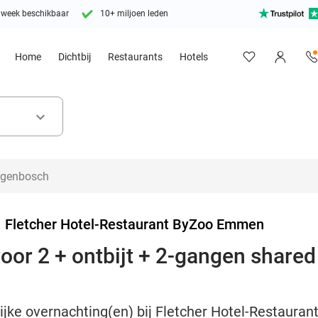
 week beschikbaar
10+ miljoen leden
Home
Dichtbij
Restaurants
Hotels
keyboard_arrow_down
>
Fletcher Hotel-Restaurant ByZoo Emmen
or 2 + ontbijt + 2-gangen shared 
lijke overnachting(en) bij Fletcher Hotel-Restaura