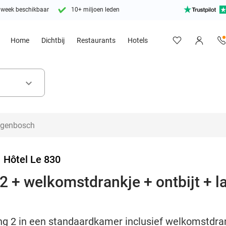
 week beschikbaar
10+ miljoen leden
Home
Dichtbij
Restaurants
Hotels
keyboard_arrow_down
>
Hôtel Le 830
2 + welkomstdrankje + ontbijt + l
g 2 in een standaardkamer inclusief welkomstdrank