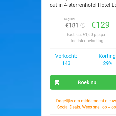
out in 4-sterrenhotel Hôtel 
Regulier
€129
€181
Excl. ca. €1,60 p.p.p.n.
toeristenbelasting
Verkocht:
Korting
143
29%
shopping_cart
Boek nu
navi
Dagelijks om middernacht nieuw
Social Deals. Wees snel, op = op