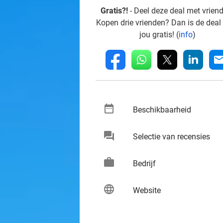
Gratis?!
- Deel deze deal met vrien
Kopen drie vrienden? Dan is de deal
jou gratis! (
info
)
whatsapp
linkedin
fb
mai
date_range
keybo
Beschikbaarheid
chat
keybo
Selectie van recensies
work
keybo
Bedrijf
language
keybo
Website