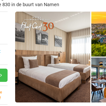
Le 830 in de buurt van Namen
:
gate_next
e
!