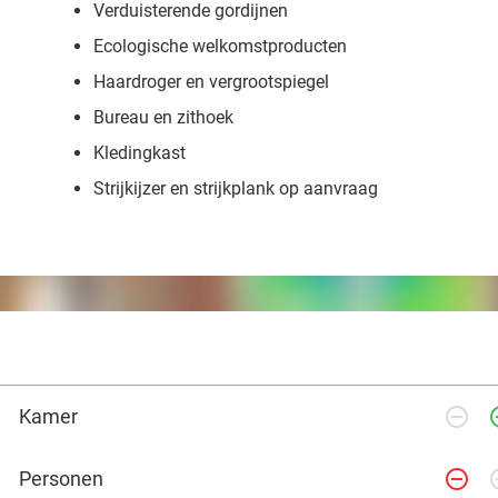
Verduisterende gordijnen
Ecologische welkomstproducten
Haardroger en vergrootspiegel
Bureau en zithoek
Kledingkast
Strijkijzer en strijkplank op aanvraag
remove_circle_outline
add_ci
Kamer
remove_circle_outline
add_ci
Personen