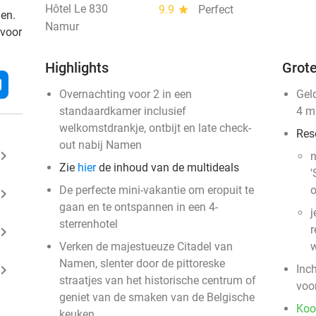
Hôtel Le 830
9.9
star
Perfect
den.
Namur
 voor
Highlights
Grote
l
Overnachting voor 2 in een
Gel
standaardkamer inclusief
4 m
welkomstdrankje, ontbijt en late check-
Res
out nabij Namen
ard_arrow_right
n
Zie
hier
de inhoud van de multideals
'
De perfecte mini-vakantie om eropuit te
o
ard_arrow_right
gaan en te ontspannen in een 4-
j
sterrenhotel
r
ard_arrow_right
Verken de majestueuze Citadel van
w
Namen, slenter door de pittoreske
ard_arrow_right
Inc
straatjes van het historische centrum of
voo
geniet van de smaken van de Belgische
Koo
keuken