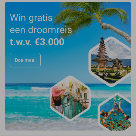
Win gratis
een droomreis
t.w.v. €3.000
Doe mee!