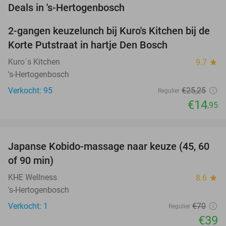
favorite_border
Deals in 's-Hertogenbosch
2-gangen keuzelunch bij Kuro's Kitchen bij de
41%
Korte Putstraat in hartje Den Bosch
Kuro´s Kitchen
9.7
star
's-Hertogenbosch
Verkocht: 95
€25
,25
Regulier
€14
,95
favorite_border
Japanse Kobido-massage naar keuze (45, 60
44%
NEW
of 90 min)
TODAY
KHE Wellness
8.6
star
's-Hertogenbosch
Verkocht: 1
€70
Regulier
€39