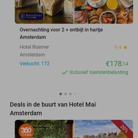
favorite_border
Overnachting voor 2 + ontbijt in hartje
Amsterdam
Hotel Roemer
9.4
star
Amsterdam
€178
Verkocht: 172
,14
Inclusief toeristenbelasting
Deals in de buurt van Hotel Mai
Amsterdam
20%