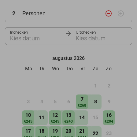
remove_circle_outline
add_circle_outline
2
Personen
Inchecken
Uitchecken
Kies datum
Kies datum
augustus 2026
Ma
Di
Wo
Do
Vr
Za
Zo
1
2
7
3
4
5
6
8
9
€268
10
12
13
16
11
14
15
€245
€245
€243
€204
17
18
19
20
21
22
23