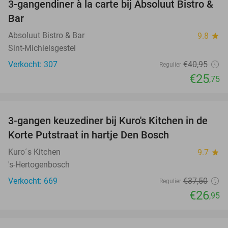
3-gangendiner à la carte bij Absoluut Bistro &
37%
Bar
Absoluut Bistro & Bar
9.8
star
Sint-Michielsgestel
Verkocht: 307
€40
,95
Regulier
€25
,75
favorite_border
3-gangen keuzediner bij Kuro's Kitchen in de
28%
Korte Putstraat in hartje Den Bosch
Kuro´s Kitchen
9.7
star
's-Hertogenbosch
Verkocht: 669
€37
,50
Regulier
€26
,95
favorite_border