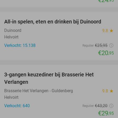
,95
favorite_border
All-in spelen, eten en drinken bij Duinoord
19%
Duinoord
9.8
star
Helvoirt
Verkocht: 15.138
€25
,95
Regulier
€20
,95
favorite_border
3-gangen keuzediner bij Brasserie Het
31%
Verlangen
Brasserie Het Verlangen - Guldenberg
9.8
star
Helvoirt
Verkocht: 640
€43
,20
Regulier
€29
,95