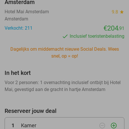
Amsterdam
Hotel Mai Amsterdam
9.8
star
Amsterdam
€204
Verkocht: 211
,91
Inclusief toeristenbelasting
Dagelijks om middernacht nieuwe Social Deals. Wees
snel, op = op!
In het kort
Voor 2 personen: 1 overnachting inclusief ontbijt bij Hotel
Mai, gevestigd aan de gracht in hartje Amsterdam
Reserveer jouw deal
remove_circle_outline
add_circle_outline
1
Kamer