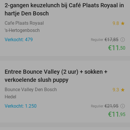
2-gangen keuzelunch bij Café Plaats Royaal in
36%
hartje Den Bosch
Cafe Plaats Royaal
9.8
star
's-Hertogenbosch
Verkocht: 479
€17
,85
Regulier
€11
,50
favorite_border
Entree Bounce Valley (2 uur) + sokken +
46%
verkoelende slush puppy
Bounce Valley Den Bosch
9.3
star
Hedel
Verkocht: 1.250
€21
,95
Regulier
€11
,95