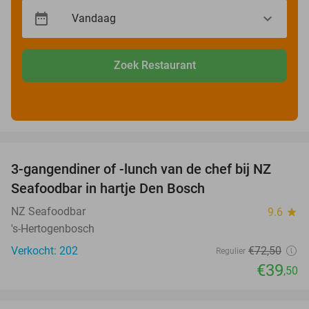
Zoek Restaurant
favorite_border
3-gangendiner of -lunch van de chef bij NZ
46%
Seafoodbar in hartje Den Bosch
NZ Seafoodbar
9.6
star
's-Hertogenbosch
Verkocht: 202
€72
,50
Regulier
€39
,50
favorite_border