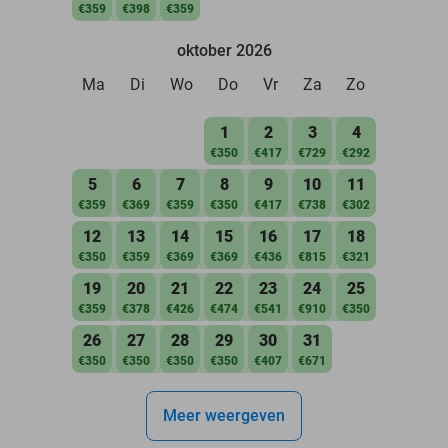
€359
€398
€359
oktober 2026
Ma
Di
Wo
Do
Vr
Za
Zo
1
2
3
4
€350
€417
€729
€292
5
6
7
8
9
10
11
€359
€369
€359
€350
€417
€738
€302
12
13
14
15
16
17
18
€350
€359
€369
€369
€436
€815
€321
19
20
21
22
23
24
25
€359
€378
€426
€474
€541
€910
€350
26
27
28
29
30
31
€350
€350
€350
€350
€407
€671
Meer weergeven