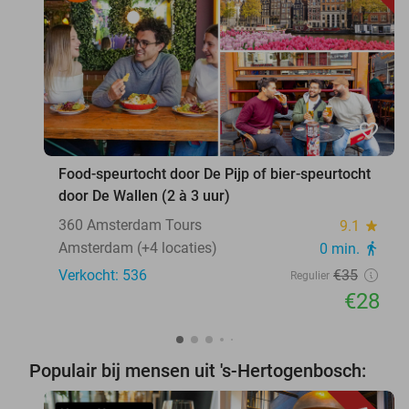
favorite_border
Food-speurtocht door De Pijp of bier-speurtocht
door De Wallen (2 à 3 uur)
360 Amsterdam Tours
9.1
star
Amsterdam (+4 locaties)
0 min.
directions_walk
Verkocht: 536
€35
Regulier
€28
Populair bij mensen uit 's-Hertogenbosch: