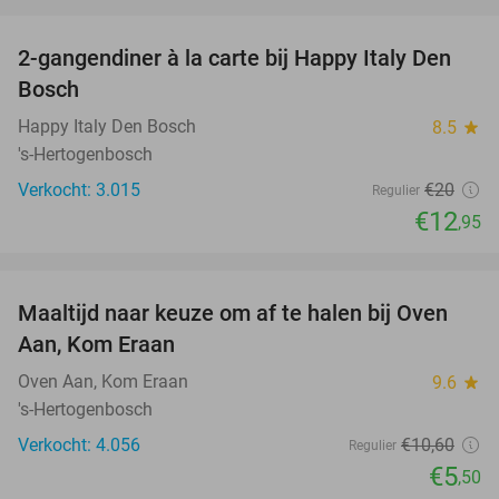
favorite_border
2-gangendiner à la carte bij Happy Italy Den
35%
Bosch
Happy Italy Den Bosch
8.5
star
's-Hertogenbosch
Verkocht: 3.015
€20
Regulier
€12
,95
favorite_border
Maaltijd naar keuze om af te halen bij Oven
48%
Aan, Kom Eraan
Oven Aan, Kom Eraan
9.6
star
's-Hertogenbosch
Verkocht: 4.056
€10
,60
Regulier
€5
,50