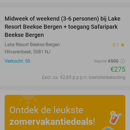
favorite_border
Midweek of weekend (3-6 personen) bij Lake
53%
Resort Beekse Bergen + toegang Safaripark
Beekse Bergen
Lake Resort Beekse Bergen
9.1
star
Hilvarenbeek, 5081 NJ
Verkocht: 50
€590
Regulier
€275
Excl. ca. €2,65 p.p.p.n. toeristenbelasting
Ontdek de leukste
zomervakantiedeals
!