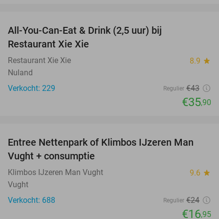
favorite_border
All-You-Can-Eat & Drink (2,5 uur) bij
17%
Restaurant Xie Xie
Restaurant Xie Xie
8.9
star
Nuland
Verkocht: 229
€43
Regulier
€35
,90
favorite_border
Entree Nettenpark of Klimbos IJzeren Man
29%
Vught + consumptie
Klimbos IJzeren Man Vught
9.6
star
Vught
Verkocht: 688
€24
Regulier
€16
,95