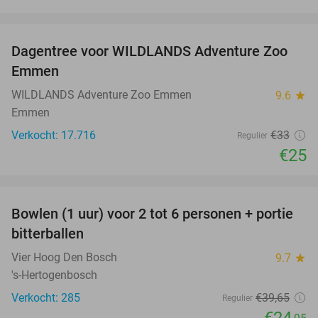
favorite_border
Dagentree voor WILDLANDS Adventure Zoo
24%
Emmen
WILDLANDS Adventure Zoo Emmen
9.6
star
Emmen
Verkocht: 17.716
€33
Regulier
€25
favorite_border
Bowlen (1 uur) voor 2 tot 6 personen + portie
37%
bitterballen
Vier Hoog Den Bosch
9.7
star
's-Hertogenbosch
Verkocht: 285
€39
,65
Regulier
€24