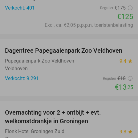
Verkocht: 401
€175
Regulier
€125
Excl. ca. €2,05 p.p.p.n. toeristenbelasting
favorite_border
Dagentree Papegaaienpark Zoo Veldhoven
26%
Papegaaienpark Zoo Veldhoven
9.4
star
Veldhoven
Verkocht: 9.291
€18
Regulier
€13
,25
favorite_border
Overnachting voor 2 + ontbijt + evt.
45%
welkomstdrankje in Groningen
Flonk Hotel Groningen Zuid
9.8
star