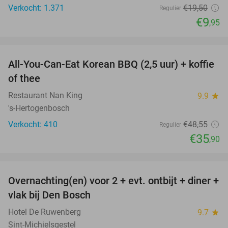
Verkocht: 1.371
€19
,50
Regulier
€9
,95
favorite_border
All-You-Can-Eat Korean BBQ (2,5 uur) + koffie
26%
of thee
Restaurant Nan King
9.9
star
's-Hertogenbosch
Verkocht: 410
€48
,55
Regulier
€35
,90
favorite_border
Overnachting(en) voor 2 + evt. ontbijt + diner +
29%
vlak bij Den Bosch
Hotel De Ruwenberg
9.7
star
Sint-Michielsgestel