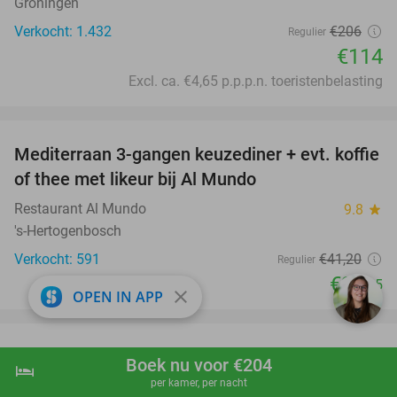
Groningen
Verkocht: 1.432
€206
Regulier
€114
Excl. ca. €4,65 p.p.p.n. toeristenbelasting
favorite_border
Mediterraan 3-gangen keuzediner + evt. koffie
27%
of thee met likeur bij Al Mundo
Restaurant Al Mundo
9.8
star
's-Hertogenbosch
Verkocht: 591
€41
,20
Regulier
€29
,95
close
OPEN IN APP
favorite_border
All-You-Can-Eat lunch bij Absoluut Bistro & Bar
31%
Boek nu voor €204
hotel
shopping_cart
Boek nu
navigate_next
per kamer, per nacht
Absoluut Bistro & Bar
9.8
star