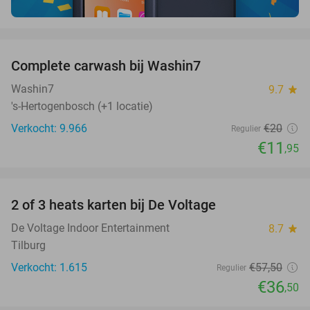
favorite_border
Complete carwash bij Washin7
40%
Washin7
9.7
star
's-Hertogenbosch (+1 locatie)
Verkocht: 9.966
€20
Regulier
€11
,95
favorite_border
2 of 3 heats karten bij De Voltage
37%
De Voltage Indoor Entertainment
8.7
star
Tilburg
Verkocht: 1.615
€57
,50
Regulier
€36
,50
favorite_border