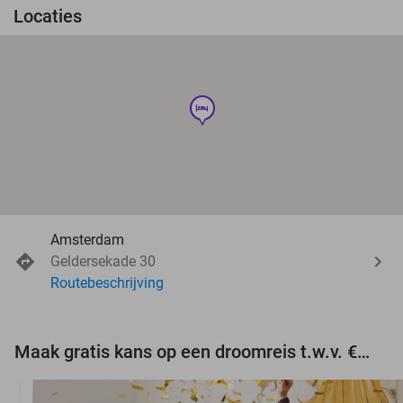
Locaties
hotel
Amsterdam
Geldersekade 30
Routebeschrijving
Maak gratis kans op een droomreis t.w.v. €3.000!