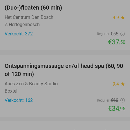
(Duo-)floaten (60 min)
32%
Het Centrum Den Bosch
9.9
star
's-Hertogenbosch
Verkocht: 372
€55
Regulier
€37
,50
favorite_border
Ontspanningsmassage en/of head spa (60, 90
42%
of 120 min)
Aries Zen & Beauty Studio
9.4
star
Boxtel
Verkocht: 162
€60
Regulier
€34
,95
favorite_border