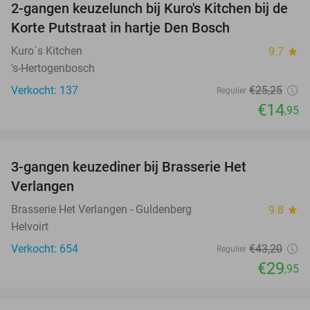
2-gangen keuzelunch bij Kuro's Kitchen bij de
41%
Korte Putstraat in hartje Den Bosch
Kuro´s Kitchen
9.7
star
's-Hertogenbosch
Verkocht: 137
€25
,25
Regulier
€14
,95
favorite_border
3-gangen keuzediner bij Brasserie Het
31%
Verlangen
Brasserie Het Verlangen - Guldenberg
9.8
star
Helvoirt
Verkocht: 654
€43
,20
Regulier
€29
,95