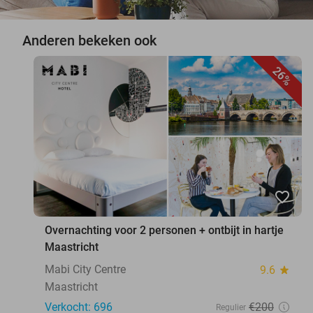
Anderen bekeken ook
26%
favorite_border
Overnachting voor 2 personen + ontbijt in hartje
Maastricht
Mabi City Centre
9.6
star
Maastricht
Verkocht: 696
€200
Regulier