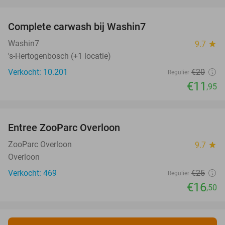
favorite_border
Complete carwash bij Washin7
40%
Washin7
9.7
star
's-Hertogenbosch (+1 locatie)
Verkocht: 10.201
€20
Regulier
€11
,95
favorite_border
Entree ZooParc Overloon
34%
NEW
TODAY
ZooParc Overloon
9.7
star
Overloon
Verkocht: 469
€25
Regulier
€16
,50