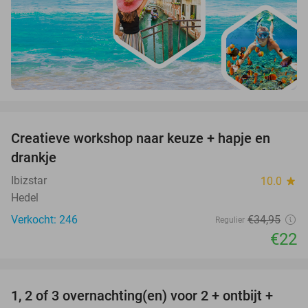
favorite_border
Creatieve workshop naar keuze + hapje en
37%
drankje
Ibizstar
10.0
star
Hedel
Verkocht: 246
€34
,95
Regulier
€22
favorite_border
1, 2 of 3 overnachting(en) voor 2 + ontbijt +
32%
NEW