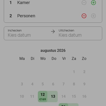
remove_circle_outline
add_circle_outline
1
Kamer
remove_circle_outline
add_circle_outline
2
Personen
Inchecken
Uitchecken
Kies datum
Kies datum
augustus 2026
Ma
Di
Wo
Do
Vr
Za
Zo
1
2
3
4
5
6
7
8
9
12
10
11
13
14
15
16
€169