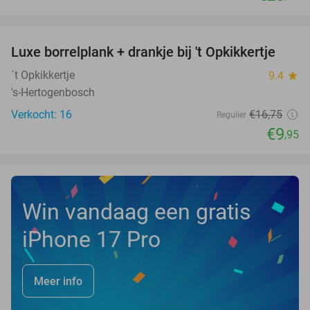
favorite_border
Luxe borrelplank + drankje bij 't Opkikkertje
41%
NEW
TODAY
´t Opkikkertje
9.4
star
's-Hertogenbosch
Verkocht: 16
€16
,75
Regulier
€9
,95
Win vandaag een gratis
iPhone 17 Pro
Meer info