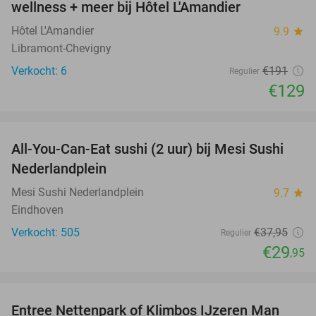
wellness + meer bij Hôtel L'Amandier
TODAY
Hôtel L'Amandier
9.9
star
Libramont-Chevigny
Verkocht: 6
€191
Regulier
€129
favorite_border
All-You-Can-Eat sushi (2 uur) bij Mesi Sushi
21%
Nederlandplein
Mesi Sushi Nederlandplein
9.7
star
Eindhoven
Verkocht: 505
€37
,95
Regulier
€29
,95
favorite_border
Entree Nettenpark of Klimbos IJzeren Man
29%