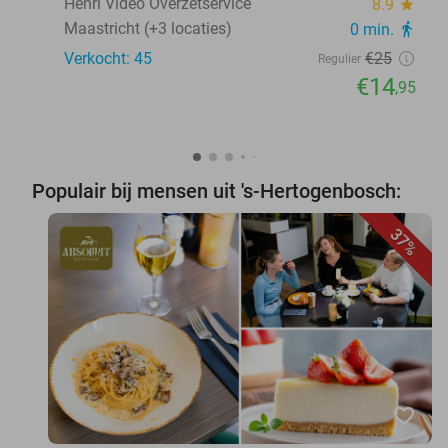
Henri Video Overzetservice
8.9
star
Maastricht (+3 locaties)
0 min.
directions_walk
Verkocht: 45
€25
Regulier
€14
,95
Populair bij mensen uit 's-Hertogenbosch:
37%
favorite_border