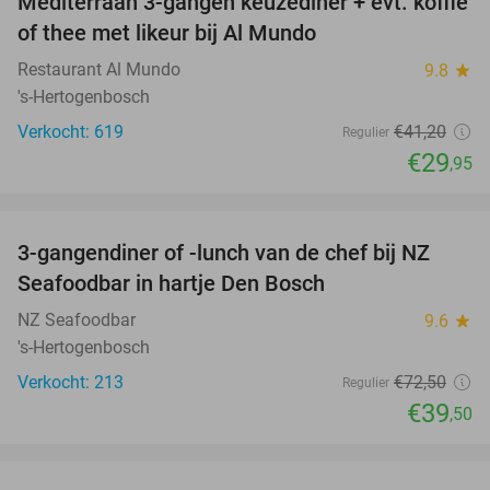
Mediterraan 3-gangen keuzediner + evt. koffie
27%
of thee met likeur bij Al Mundo
Restaurant Al Mundo
9.8
star
's-Hertogenbosch
Verkocht: 619
€41
,20
Regulier
€29
,95
favorite_border
3-gangendiner of -lunch van de chef bij NZ
46%
Seafoodbar in hartje Den Bosch
NZ Seafoodbar
9.6
star
's-Hertogenbosch
Verkocht: 213
€72
,50
Regulier
€39
,50
favorite_border