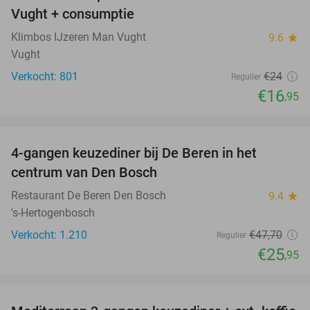
Vught + consumptie
Klimbos IJzeren Man Vught
9.6
star
Vught
Verkocht: 801
€24
Regulier
€16
,95
favorite_border
4-gangen keuzediner bij De Beren in het
46%
centrum van Den Bosch
Restaurant De Beren Den Bosch
9.4
star
's-Hertogenbosch
Verkocht: 1.210
€47
,70
Regulier
€25
,95
favorite_border