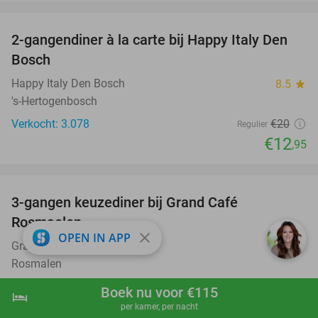
favorite_border
2-gangendiner à la carte bij Happy Italy Den
35%
Bosch
Happy Italy Den Bosch
8.5
star
's-Hertogenbosch
Verkocht: 3.078
€20
Regulier
€12
,95
favorite_border
3-gangen keuzediner bij Grand Café
26%
Rosmaelen
close
OPEN IN APP
Grand Café Rosmaelen
9.7
star
Rosmalen
Verkocht: 933
€35
Regulier
Boek nu voor €115
hotel
shopping_cart
Boek nu
navigate_next
€25
,95
per kamer, per nacht