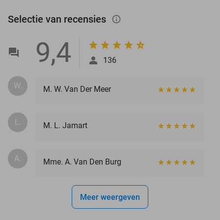
Selectie van recensies
info_outlined
9,4
136
W.
M. W. Van Der Meer
L.
M. L. Jamart
A.
Mme. A. Van Den Burg
Meer weergeven