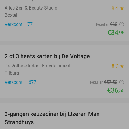
Aries Zen & Beauty Studio
9.4
star
Boxtel
Verkocht: 177
€60
Regulier
€34
,95
favorite_border
2 of 3 heats karten bij De Voltage
37%
De Voltage Indoor Entertainment
8.7
star
Tilburg
Verkocht: 1.677
€57
,50
Regulier
€36
,50
favorite_border
3-gangen keuzediner bij IJzeren Man
29%
Strandhuys