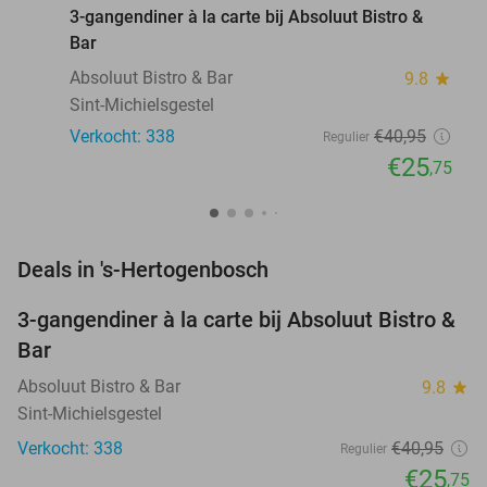
3-gangendiner à la carte bij Absoluut Bistro &
Bar
Absoluut Bistro & Bar
9.8
star
Sint-Michielsgestel
Verkocht: 338
€40
,95
Regulier
€25
,75
favorite_border
Deals in 's-Hertogenbosch
3-gangendiner à la carte bij Absoluut Bistro &
37%
Bar
Absoluut Bistro & Bar
9.8
star
Sint-Michielsgestel
Verkocht: 338
€40
,95
Regulier
€25
,75