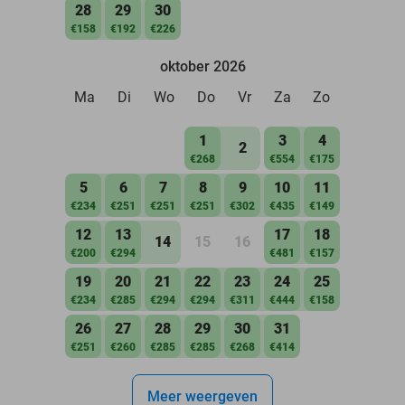
28
29
30
€158
€192
€226
oktober 2026
Ma
Di
Wo
Do
Vr
Za
Zo
1
3
4
2
€268
€554
€175
5
6
7
8
9
10
11
€234
€251
€251
€251
€302
€435
€149
12
13
17
18
14
15
16
€200
€294
€481
€157
19
20
21
22
23
24
25
€234
€285
€294
€294
€311
€444
€158
26
27
28
29
30
31
€251
€260
€285
€285
€268
€414
Meer weergeven