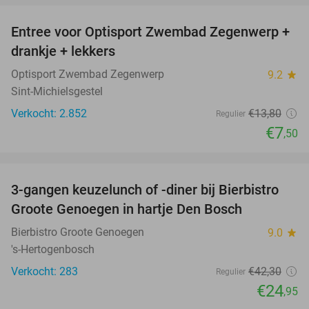
Entree voor Optisport Zwembad Zegenwerp +
46%
drankje + lekkers
Optisport Zwembad Zegenwerp
9.2
star
Sint-Michielsgestel
Verkocht: 2.852
€13
,80
Regulier
€7
,50
favorite_border
3-gangen keuzelunch of -diner bij Bierbistro
41%
Groote Genoegen in hartje Den Bosch
Bierbistro Groote Genoegen
9.0
star
's-Hertogenbosch
Verkocht: 283
€42
,30
Regulier
€24
,95