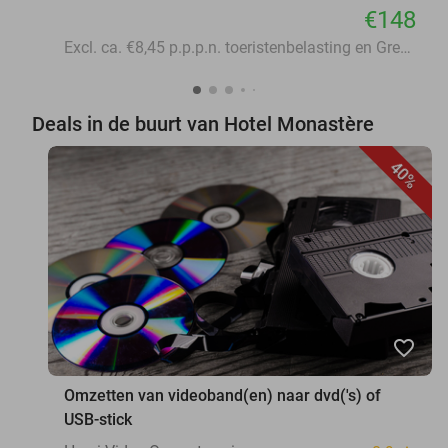
€148
Excl. ca. €8,45 p.p.p.n. toeristenbelasting en Green Fee
Deals in de buurt van Hotel Monastère
40%
favorite_border
Omzetten van videoband(en) naar dvd('s) of
USB-stick