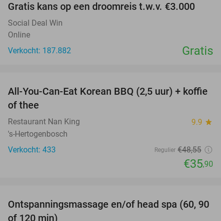
Gratis kans op een droomreis t.w.v. €3.000
Social Deal Win
Online
Gratis
Verkocht: 187.882
favorite_border
All-You-Can-Eat Korean BBQ (2,5 uur) + koffie
26%
of thee
Restaurant Nan King
9.9
star
's-Hertogenbosch
Verkocht: 433
€48
,55
Regulier
€35
,90
favorite_border
Ontspanningsmassage en/of head spa (60, 90
42%
of 120 min)