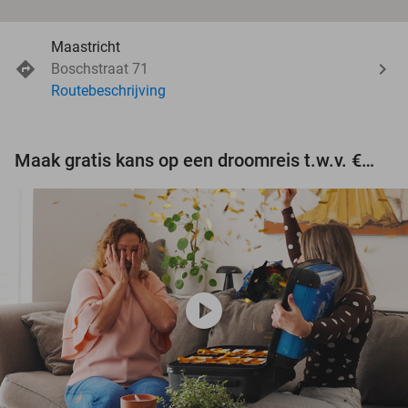
Maastricht
Boschstraat 71
Routebeschrijving
Maak gratis kans op een droomreis t.w.v. €3.000!
play_circle