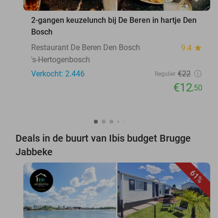
2-gangen keuzelunch bij De Beren in hartje Den
Bosch
Restaurant De Beren Den Bosch
9.4
star
's-Hertogenbosch
Verkocht: 2.446
€22
Regulier
€12
,50
Deals in de buurt van Ibis budget Brugge
Jabbeke
61%