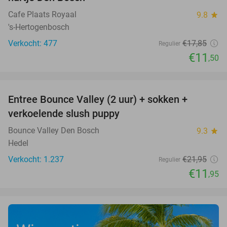
Cafe Plaats Royaal
9.8
star
's-Hertogenbosch
Verkocht: 477
€17
,85
Regulier
€11
,50
favorite_border
Entree Bounce Valley (2 uur) + sokken +
46%
verkoelende slush puppy
Bounce Valley Den Bosch
9.3
star
Hedel
Verkocht: 1.237
€21
,95
Regulier
€11
,95