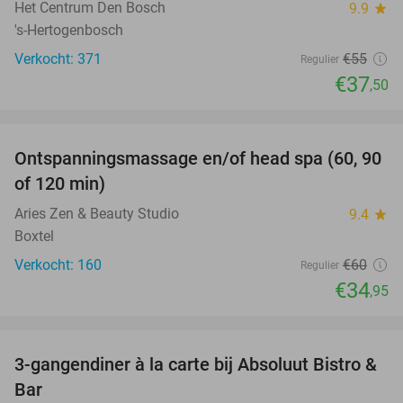
Het Centrum Den Bosch
9.9
star
's-Hertogenbosch
Verkocht: 371
€55
Regulier
€37
,50
favorite_border
Ontspanningsmassage en/of head spa (60, 90
42%
of 120 min)
Aries Zen & Beauty Studio
9.4
star
Boxtel
Verkocht: 160
€60
Regulier
€34
,95
favorite_border
3-gangendiner à la carte bij Absoluut Bistro &
37%
Bar