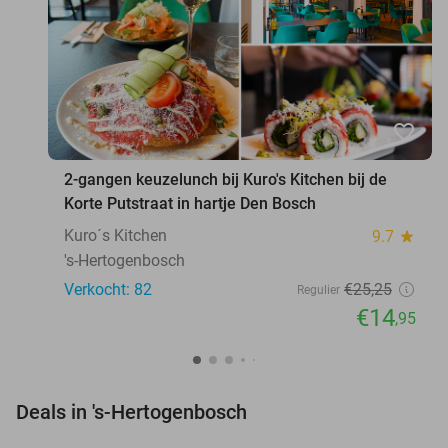
favorite_border
2-gangen keuzelunch bij Kuro's Kitchen bij de
Korte Putstraat in hartje Den Bosch
Kuro´s Kitchen
9.7
star
's-Hertogenbosch
Verkocht: 82
€25
,25
Regulier
€14
,95
favorite_border
Deals in 's-Hertogenbosch