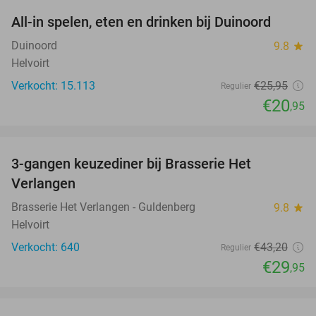
All-in spelen, eten en drinken bij Duinoord
19%
Duinoord
9.8
star
Helvoirt
Verkocht: 15.113
€25
,95
Regulier
€20
,95
favorite_border
3-gangen keuzediner bij Brasserie Het
31%
Verlangen
Brasserie Het Verlangen - Guldenberg
9.8
star
Helvoirt
Verkocht: 640
€43
,20
Regulier
€29
,95
favorite_border