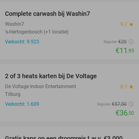
Complete carwash bij Washin7
40%
Washin7
9.7
star
's-Hertogenbosch (+1 locatie)
Verkocht: 9.923
€20
Regulier
€11
,95
favorite_border
2 of 3 heats karten bij De Voltage
37%
De Voltage Indoor Entertainment
8.7
star
Tilburg
Verkocht: 1.609
€57
,50
Regulier
€36
,50
favorite_border
Gratis kans op een droomreis t.w.v. €3.000