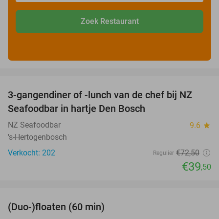
Zoek Restaurant
favorite_border
3-gangendiner of -lunch van de chef bij NZ
46%
Seafoodbar in hartje Den Bosch
NZ Seafoodbar
9.6
star
's-Hertogenbosch
Verkocht: 202
€72
,50
Regulier
€39
,50
favorite_border
(Duo-)floaten (60 min)
32%