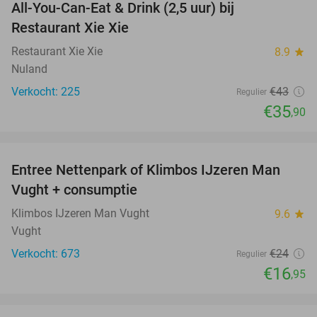
All-You-Can-Eat & Drink (2,5 uur) bij
17%
Restaurant Xie Xie
Restaurant Xie Xie
8.9
star
Nuland
Verkocht: 225
€43
Regulier
€35
,90
favorite_border
Entree Nettenpark of Klimbos IJzeren Man
29%
Vught + consumptie
Klimbos IJzeren Man Vught
9.6
star
Vught
Verkocht: 673
€24
Regulier
€16
,95
favorite_border