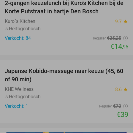
2-gangen keuzelunch bij Kuro's Kitchen bij de
41%
Korte Putstraat in hartje Den Bosch
Kuro´s Kitchen
9.7
star
's-Hertogenbosch
Verkocht: 84
€25
,25
Regulier
€14
,95
favorite_border
Japanse Kobido-massage naar keuze (45, 60
44%
NEW
of 90 min)
TODAY
KHE Wellness
8.6
star
's-Hertogenbosch
Verkocht: 1
€70
Regulier
€39