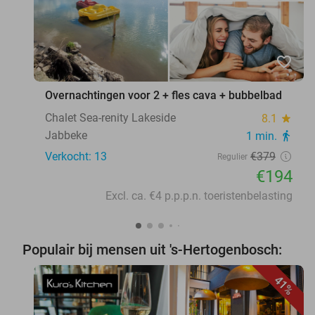
favorite_border
Overnachtingen voor 2 + fles cava + bubbelbad
Chalet Sea-renity Lakeside
8.1
star
Jabbeke
1 min.
directions_walk
Verkocht: 13
€379
Regulier
€194
Excl. ca. €4 p.p.p.n. toeristenbelasting
Populair bij mensen uit 's-Hertogenbosch:
41%