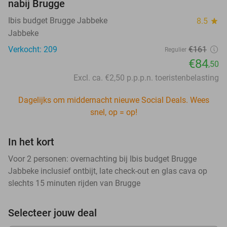
nabij Brugge
Ibis budget Brugge Jabbeke
8.5
star
Jabbeke
Verkocht: 209
€161
Regulier
€84
,50
Excl. ca. €2,50 p.p.p.n. toeristenbelasting
Dagelijks om middernacht nieuwe Social Deals. Wees
snel, op = op!
In het kort
Voor 2 personen: overnachting bij Ibis budget Brugge
Jabbeke inclusief ontbijt, late check-out en glas cava op
slechts 15 minuten rijden van Brugge
Selecteer jouw deal