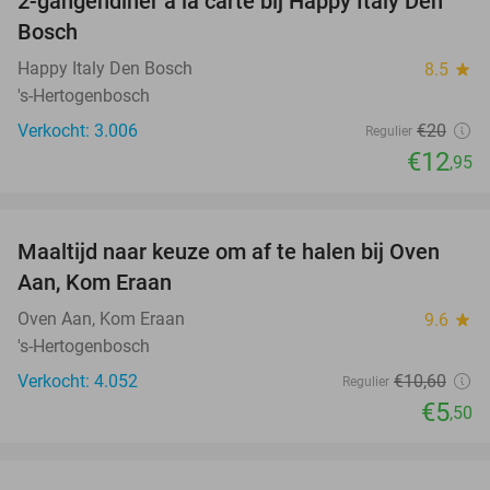
2-gangendiner à la carte bij Happy Italy Den
35%
Bosch
Happy Italy Den Bosch
8.5
star
's-Hertogenbosch
Verkocht: 3.006
€20
Regulier
€12
,95
favorite_border
Maaltijd naar keuze om af te halen bij Oven
48%
Aan, Kom Eraan
Oven Aan, Kom Eraan
9.6
star
's-Hertogenbosch
Verkocht: 4.052
€10
,60
Regulier
€5
,50
favorite_border