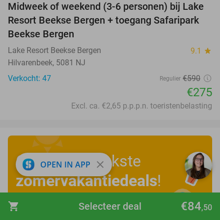
Midweek of weekend (3-6 personen) bij Lake
53%
Resort Beekse Bergen + toegang Safaripark
Beekse Bergen
Lake Resort Beekse Bergen
9.1
star
Hilvarenbeek, 5081 NJ
Verkocht: 47
€590
Regulier
€275
Excl. ca. €2,65 p.p.p.n. toeristenbelasting
Ontdek de leukste
close
OPEN IN APP
zomervakantiedeals
!
€84
shopping_cart
Selecteer deal
,50
Bekijk nu