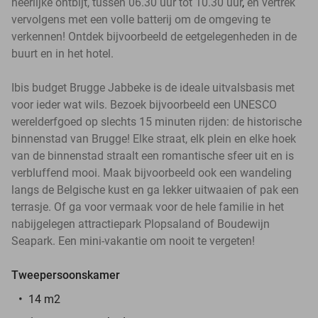
heerlijke ontbijt, tussen 06.30 uur tot 10.30 uur
,
en vertrek
vervolgens met een volle batterij om de omgeving te
verkennen! Ontdek bijvoorbeeld de eetgelegenheden in de
buurt en in het hotel.
Ibis budget Brugge Jabbeke is de ideale uitvalsbasis met
voor ieder wat wils. Bezoek bijvoorbeeld een UNESCO
werelderfgoed op slechts 15 minuten rijden: de historische
binnenstad van Brugge! Elke straat, elk plein en elke hoek
van de binnenstad straalt een romantische sfeer uit en is
verbluffend mooi. Maak bijvoorbeeld ook een wandeling
langs de Belgische kust en ga lekker uitwaaien of pak een
terrasje. Of ga voor vermaak voor de hele familie in het
nabijgelegen attractiepark Plopsaland of Boudewijn
Seapark. Een mini-vakantie om nooit te vergeten!
Tweepersoonskamer
14 m2