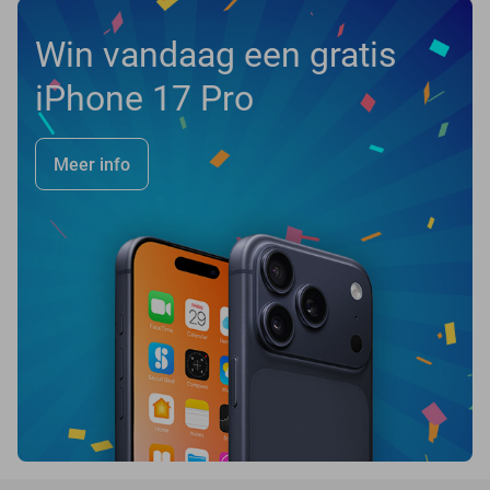
Win vandaag een gratis
iPhone 17 Pro
Meer info
favorite_border