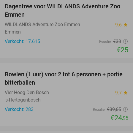
Dagentree voor WILDLANDS Adventure Zoo
24%
Emmen
WILDLANDS Adventure Zoo Emmen
9.6
star
Emmen
Verkocht: 17.615
€33
Regulier
€25
favorite_border
Bowlen (1 uur) voor 2 tot 6 personen + portie
37%
bitterballen
Vier Hoog Den Bosch
9.7
star
's-Hertogenbosch
Verkocht: 283
€39
,65
Regulier
€24
,95
favorite_border