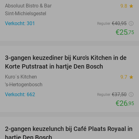
Absoluut Bistro & Bar
9.8
star
Sint-Michielsgestel
Verkocht: 301
€40
,95
Regulier
€25
,75
favorite_border
3-gangen keuzediner bij Kuro's Kitchen in de
28%
Korte Putstraat in hartje Den Bosch
Kuro´s Kitchen
9.7
star
's-Hertogenbosch
Verkocht: 662
€37
,50
Regulier
€26
,95
favorite_border
2-gangen keuzelunch bij Café Plaats Royaal in
36%
hartje Den Bosch