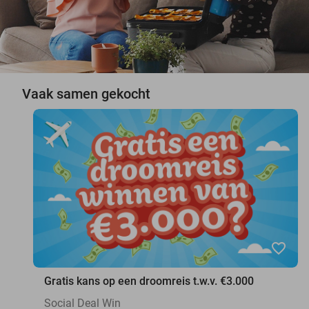
Vaak samen gekocht
favorite_border
Gratis kans op een droomreis t.w.v. €3.000
Social Deal Win