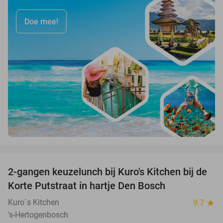
Doe mee!
favorite_border
2-gangen keuzelunch bij Kuro's Kitchen bij de
41%
Korte Putstraat in hartje Den Bosch
Kuro´s Kitchen
9.7
star
's-Hertogenbosch