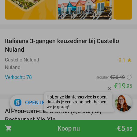
favorite_border
Italiaans 3-gangen keuzediner bij Castello
24%
Nuland
Castello Nuland
9.1
star
Nuland
Verkocht: 78
€26
,40
Regulier
€19
,95
favorite_border
close
OPEN IN APP
All-You-Can-Eat & Drink (2,5 uur) bij
17%
Restaurant Xie Xie
€5
shopping_cart
Koop nu
,95
Restaurant Xie Xie
8.9
star