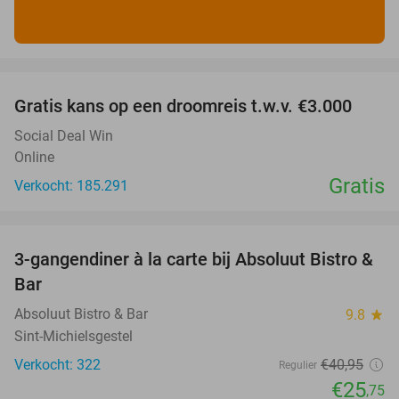
favorite_border
Gratis kans op een droomreis t.w.v. €3.000
Social Deal Win
Online
Gratis
Verkocht: 185.291
favorite_border
3-gangendiner à la carte bij Absoluut Bistro &
37%
Bar
Absoluut Bistro & Bar
9.8
star
Sint-Michielsgestel
Verkocht: 322
€40
,95
Regulier
€25
,75