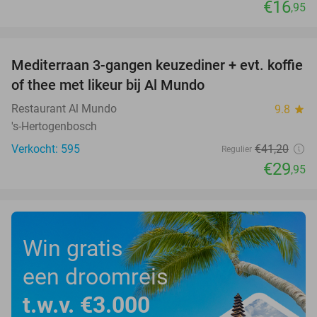
€16
,95
favorite_border
Mediterraan 3-gangen keuzediner + evt. koffie
27%
of thee met likeur bij Al Mundo
Restaurant Al Mundo
9.8
star
's-Hertogenbosch
Verkocht: 595
€41
,20
Regulier
€29
,95
Win gratis
een droomreis
t.w.v. €3.000