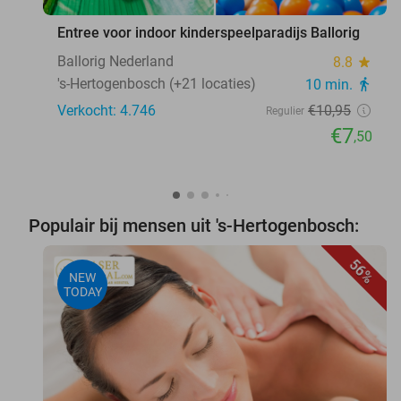
Entree voor indoor kinderspeelparadijs Ballorig
Ballorig Nederland
8.8
star
's-Hertogenbosch (+21 locaties)
10 min.
directions_walk
Verkocht: 4.746
€10
,95
Regulier
€7
,50
Populair bij mensen uit 's-Hertogenbosch:
56%
NEW
TODAY