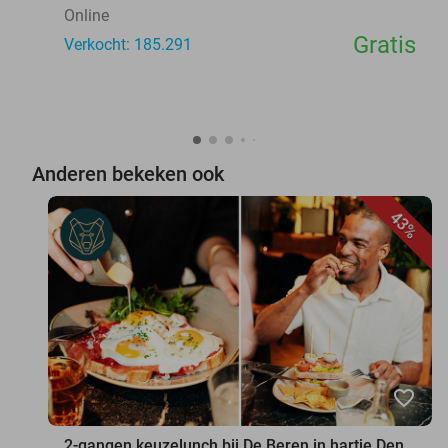
Online
Gratis
Verkocht: 185.291
Anderen bekeken ook
43%
favorite_border
2-gangen keuzelunch bij De Beren in hartje Den