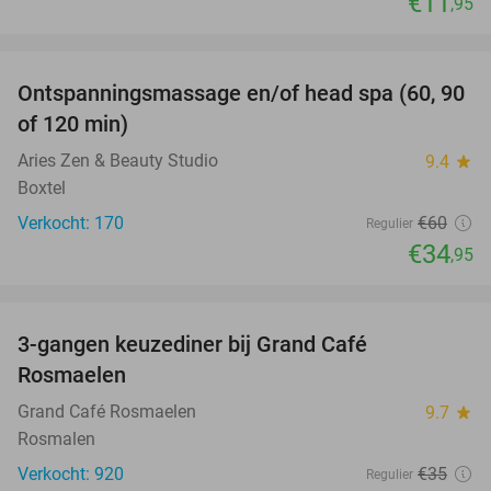
€11
,95
favorite_border
Ontspanningsmassage en/of head spa (60, 90
42%
of 120 min)
Aries Zen & Beauty Studio
9.4
star
Boxtel
Verkocht: 170
€60
Regulier
€34
,95
favorite_border
3-gangen keuzediner bij Grand Café
26%
Rosmaelen
Grand Café Rosmaelen
9.7
star
Rosmalen
Verkocht: 920
€35
Regulier