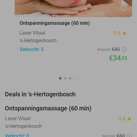
favorite_border
Ontspanningsmassage (60 min)
Laser Vitaal
9.8
star
's-Hertogenbosch
Verkocht: 0
€80
Regulier
€34
,95
favorite_border
Deals in 's-Hertogenbosch
Ontspanningsmassage (60 min)
56%
NEW
TODAY
Laser Vitaal
9.8
star
's-Hertogenbosch
Verkocht: 0
€80
Regulier