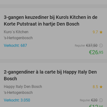
favorite_border
3-gangen keuzediner bij Kuro's Kitchen in de
28%
Korte Putstraat in hartje Den Bosch
Kuro´s Kitchen
9.7
star
's-Hertogenbosch
Verkocht: 687
€37
,50
Regulier
€26
,95
favorite_border
2-gangendiner à la carte bij Happy Italy Den
35%
Bosch
Happy Italy Den Bosch
8.5
star
's-Hertogenbosch
Verkocht: 3.050
€20
Regulier