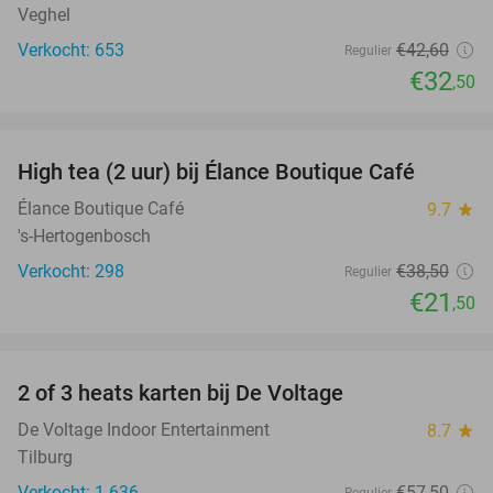
Veghel
Verkocht: 653
€42
,60
Regulier
€32
,50
favorite_border
High tea (2 uur) bij Élance Boutique Café
44%
Élance Boutique Café
9.7
star
's-Hertogenbosch
Verkocht: 298
€38
,50
Regulier
€21
,50
favorite_border
2 of 3 heats karten bij De Voltage
37%
De Voltage Indoor Entertainment
8.7
star
Tilburg
Verkocht: 1.636
€57
,50