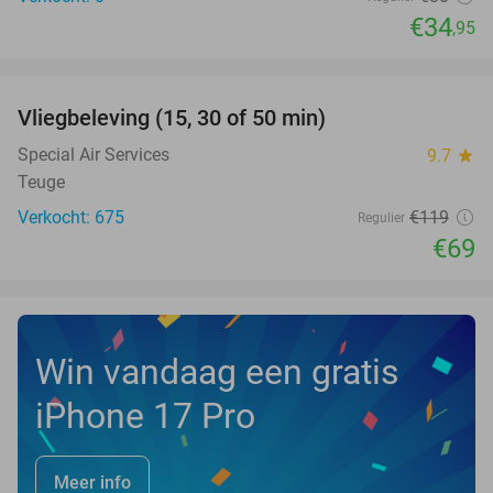
€34
,95
favorite_border
Vliegbeleving (15, 30 of 50 min)
42%
NEW
TODAY
Special Air Services
9.7
star
Teuge
Verkocht: 675
€119
Regulier
€69
Win vandaag een gratis
iPhone 17 Pro
Meer info