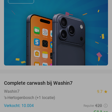
favorite_border
Complete carwash bij Washin7
40%
Washin7
9.7
star
's-Hertogenbosch (+1 locatie)
Verkocht: 10.004
€20
Regulier