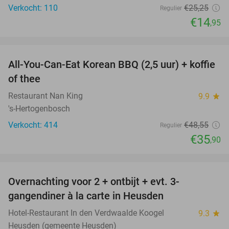
Verkocht: 110
€25
,25
Regulier
€14
,95
favorite_border
All-You-Can-Eat Korean BBQ (2,5 uur) + koffie
26%
of thee
Restaurant Nan King
9.9
star
's-Hertogenbosch
Verkocht: 414
€48
,55
Regulier
€35
,90
favorite_border
Overnachting voor 2 + ontbijt + evt. 3-
42%
gangendiner à la carte in Heusden
Hotel-Restaurant In den Verdwaalde Koogel
9.3
star
Heusden (gemeente Heusden)