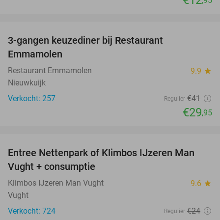
€12
,95
favorite_border
3-gangen keuzediner bij Restaurant
27%
Emmamolen
Restaurant Emmamolen
9.9
star
Nieuwkuijk
Verkocht: 257
€41
Regulier
€29
,95
favorite_border
Entree Nettenpark of Klimbos IJzeren Man
29%
Vught + consumptie
Klimbos IJzeren Man Vught
9.6
star
Vught
Verkocht: 724
€24
Regulier