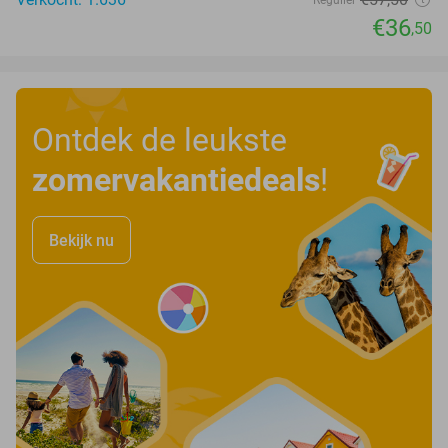
Regulier
€36
,50
Ontdek de leukste
zomervakantiedeals
!
Bekijk nu