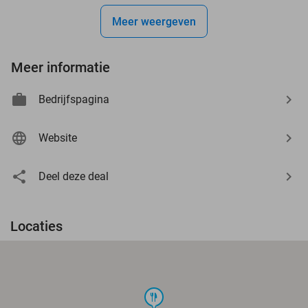
Meer weergeven
Meer informatie
Bedrijfspagina
Website
Deel deze deal
Locaties
food