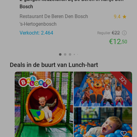
Bosch
Restaurant De Beren Den Bosch
9.4
star
's-Hertogenbosch
Verkocht: 2.464
€22
Regulier
€12
,50
Deals in de buurt van Lunch-hart
32%
favorite_border