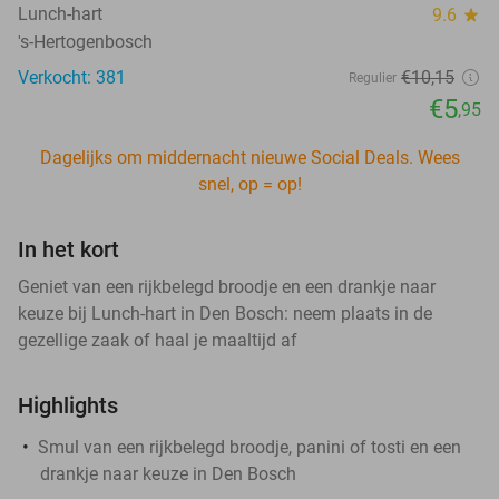
Lunch-hart
9.6
star
's-Hertogenbosch
Verkocht: 381
€10
,15
Regulier
€5
,95
Dagelijks om middernacht nieuwe Social Deals. Wees
snel, op = op!
In het kort
Geniet van een rijkbelegd broodje en een drankje naar
keuze bij Lunch-hart in Den Bosch: neem plaats in de
gezellige zaak of haal je maaltijd af
Highlights
Smul van een rijkbelegd broodje, panini of tosti en een
drankje naar keuze in Den Bosch