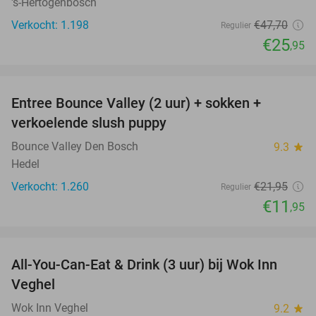
's-Hertogenbosch
Verkocht: 1.198
€47
,70
Regulier
€25
,95
favorite_border
Entree Bounce Valley (2 uur) + sokken +
46%
verkoelende slush puppy
Bounce Valley Den Bosch
9.3
star
Hedel
Verkocht: 1.260
€21
,95
Regulier
€11
,95
favorite_border
All-You-Can-Eat & Drink (3 uur) bij Wok Inn
24%
Veghel
Wok Inn Veghel
9.2
star