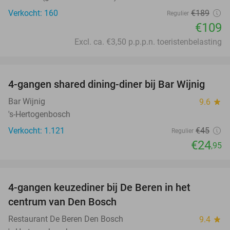
Verkocht: 160
€189
Regulier
€109
Excl. ca. €3,50 p.p.p.n. toeristenbelasting
favorite_border
4-gangen shared dining-diner bij Bar Wijnig
45%
Bar Wijnig
9.6
star
's-Hertogenbosch
Verkocht: 1.121
€45
Regulier
€24
,95
favorite_border
4-gangen keuzediner bij De Beren in het
46%
centrum van Den Bosch
Restaurant De Beren Den Bosch
9.4
star