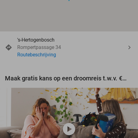
's-Hertogenbosch
Rompertpassage 34
Routebeschrijving
Maak gratis kans op een droomreis t.w.v. €3.000!
play_circle