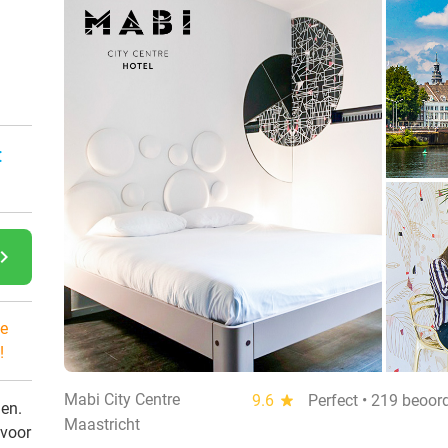
:
gate_next
e
!
Mabi City Centre
9.6
star
Perfect • 219 beoor
den.
Maastricht
 voor