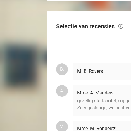
Selectie van recensies
info_outlined
B.
M. B. Rovers
A.
Mme. A. Manders
gezellig stadshotel, erg ga
Zeer geslaagd, we hebben
M.
Mme. M. Rondelez