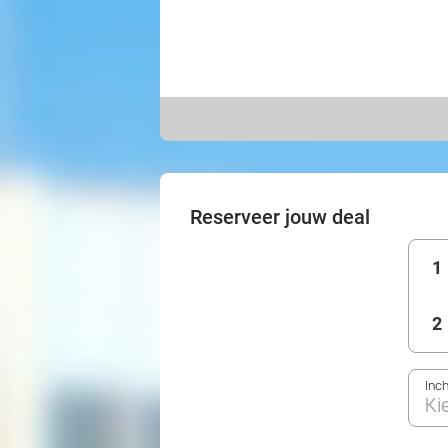
Reserveer jouw deal
1
2
Inc
Ki