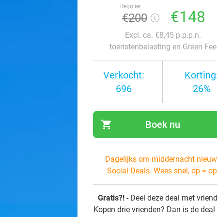
Regulier
€148
€200
Excl. ca. €8,45 p.p.p.n.
toeristenbelasting en Green Fee
Verkocht:
Korting
696
26%
shopping_cart
Boek nu
navi
Dagelijks om middernacht nieuw
Social Deals. Wees snel, op = op
Gratis?!
- Deel deze deal met vrien
Kopen drie vrienden? Dan is de deal