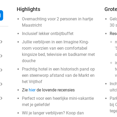
Highlights
Grote
l
Overnachting voor 2 personen in hartje
Gel
Maastricht
30 
Inclusief lekker ontbijtbuffet
Res
ard_arrow_right
Jullie verblijven in een Imagine King-
n
room voorzien van een comfortabel
'
kingsize bed, televisie en badkamer met
o
ard_arrow_right
douche
i
Prachtig hotel in een historisch pand op
t
ard_arrow_right
een steenworp afstand van de Markt en
v
het Vrijthof
ard_arrow_right
Inc
Zie
hier
de lovende recensies
uit
ard_arrow_right
Perfect voor een heerlijke mini-vakantie
Park
met je geliefde!
bij 
teg
Wil je langer verblijven? Koop dan