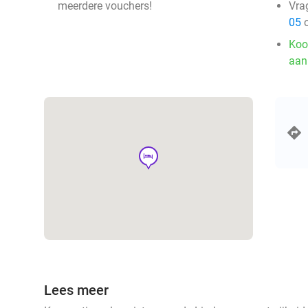
meerdere vouchers!
Vra
05
o
Koo
aan
hotel
Lees meer