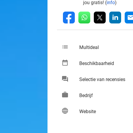
jou gratis! (
info
)
whatsapp
linkedin
fb
mai
list
keybo
Multideal
date_range
keybo
Beschikbaarheid
chat
keybo
Selectie van recensies
work
keybo
Bedrijf
language
keybo
Website