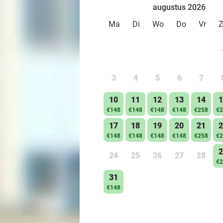
augustus 2026
Ma
Di
Wo
Do
Vr
3
4
5
6
7
10
11
12
13
14
1
€148
€148
€148
€148
€258
€2
17
18
19
20
21
2
€148
€148
€148
€148
€258
€2
2
24
25
26
27
28
€2
31
€148