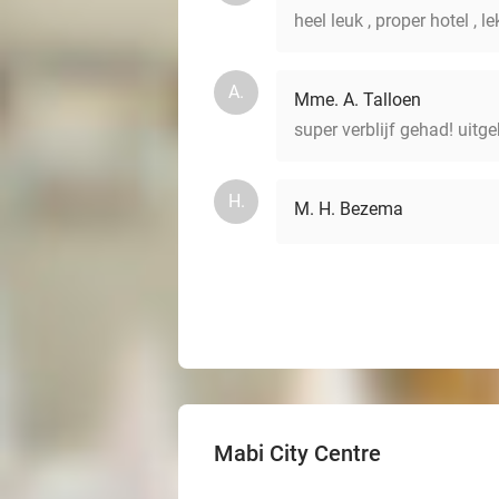
heel leuk , proper hotel , l
A.
Mme. A. Talloen
super verblijf gehad! uitge
H.
M. H. Bezema
Mabi City Centre