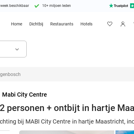
 week beschikbaar
10+ miljoen leden
Home
Dichtbij
Restaurants
Hotels
keyboard_arrow_down
>
Mabi City Centre
 personen + ontbijt in hartje Maa
ting bij MABI City Centre in hartje Maastricht, inc