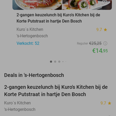
favorite_border
2-gangen keuzelunch bij Kuro's Kitchen bij de
Korte Putstraat in hartje Den Bosch
Kuro´s Kitchen
9.7
star
's-Hertogenbosch
Verkocht: 52
€25
,25
Regulier
€14
,95
favorite_border
Deals in 's-Hertogenbosch
2-gangen keuzelunch bij Kuro's Kitchen bij de
41%
NEW
Korte Putstraat in hartje Den Bosch
TODAY
Kuro´s Kitchen
9.7
star
's-Hertogenbosch