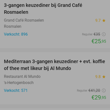
3-gangen keuzediner bij Grand Café
26%
Rosmaelen
Grand Café Rosmaelen
9.7
star
Rosmalen
Verkocht: 896
€35
Regulier
€25
,95
favorite_border
Mediterraan 3-gangen keuzediner + evt. koffie
27%
of thee met likeur bij Al Mundo
Restaurant Al Mundo
9.8
star
's-Hertogenbosch
Verkocht: 571
€41
,20
Regulier
€29
,95