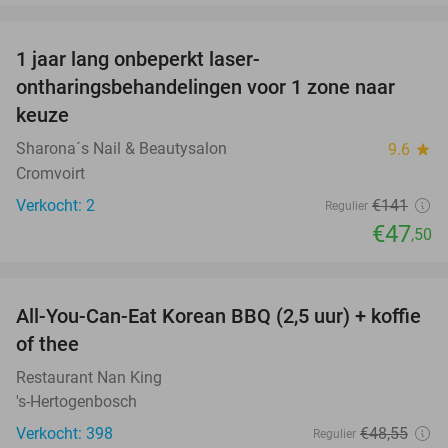
favorite_border
1 jaar lang onbeperkt laser-
66%
ontharingsbehandelingen voor 1 zone naar
keuze
Sharona´s Nail & Beautysalon
9.6
star
Cromvoirt
Verkocht: 2
€141
Regulier
€47
,50
favorite_border
All-You-Can-Eat Korean BBQ (2,5 uur) + koffie
26%
of thee
Restaurant Nan King
's-Hertogenbosch
Verkocht: 398
€48
,55
Regulier