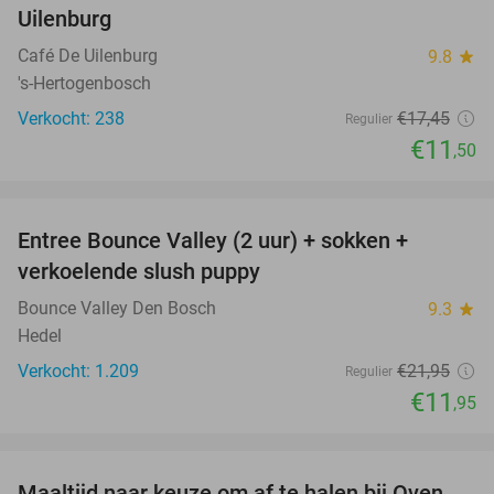
Uilenburg
Café De Uilenburg
9.8
star
's-Hertogenbosch
Verkocht: 238
€17
,45
Regulier
€11
,50
favorite_border
Entree Bounce Valley (2 uur) + sokken +
46%
verkoelende slush puppy
Bounce Valley Den Bosch
9.3
star
Hedel
Verkocht: 1.209
€21
,95
Regulier
€11
,95
favorite_border
Maaltijd naar keuze om af te halen bij Oven