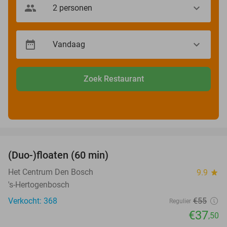
Zoek Restaurant
favorite_border
(Duo-)floaten (60 min)
32%
Het Centrum Den Bosch
9.9
star
's-Hertogenbosch
Verkocht: 368
€55
Regulier
€37
,50