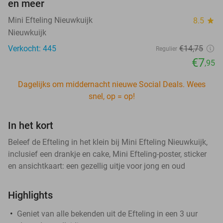
en meer
Mini Efteling Nieuwkuijk
8.5
star
Nieuwkuijk
Verkocht: 445
€14
,75
Regulier
€7
,95
Dagelijks om middernacht nieuwe Social Deals. Wees
snel, op = op!
In het kort
Beleef de Efteling in het klein bij Mini Efteling Nieuwkuijk,
inclusief een drankje en cake, Mini Efteling-poster, sticker
en ansichtkaart: een gezellig uitje voor jong en oud
Highlights
Geniet van alle bekenden uit de Efteling in een 3 uur