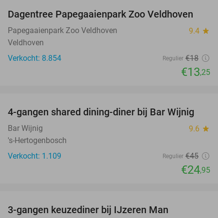
Dagentree Papegaaienpark Zoo Veldhoven
26%
Papegaaienpark Zoo Veldhoven
9.4
star
Veldhoven
Verkocht: 8.854
€18
Regulier
€13
,25
favorite_border
4-gangen shared dining-diner bij Bar Wijnig
45%
Bar Wijnig
9.6
star
's-Hertogenbosch
Verkocht: 1.109
€45
Regulier
€24
,95
favorite_border
3-gangen keuzediner bij IJzeren Man
29%