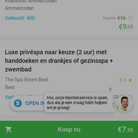
Koetshuis Ammerzoden
Ammerzoden
Verkocht: 400
€16
Regulier
€9
,95
favorite_border
Luxe privéspa naar keuze (2 uur) met
24%
handdoeken en drankjes of gezinsspa +
zwembad
The Spa Room Best
8.8
star
Best
Verkocht: 13
€170
,50
Regulier
close
OPEN IN APP
€129
,95
favorite_border
€7
shopping_cart
Koop nu
,95
Karten met augmented reality (3 x 15 min)
35%