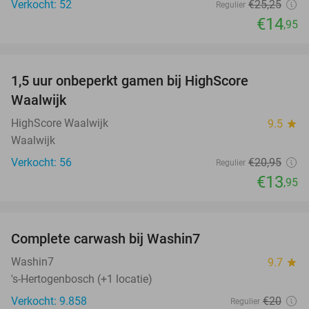
Verkocht: 52
€25
,25
Regulier
€14
,95
favorite_border
1,5 uur onbeperkt gamen bij HighScore
33%
NEW
Waalwijk
TODAY
HighScore Waalwijk
9.5
star
Waalwijk
Verkocht: 56
€20
,95
Regulier
€13
,95
favorite_border
Complete carwash bij Washin7
40%
Washin7
9.7
star
's-Hertogenbosch (+1 locatie)
Verkocht: 9.858
€20
Regulier