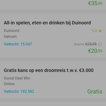
€35
,90
favorite_border
All-in spelen, eten en drinken bij Duinoord
19%
Duinoord
9.8
star
Helvoirt
Verkocht: 15.047
€25
,95
Regulier
€20
,95
favorite_border
Gratis kans op een droomreis t.w.v. €3.000
Social Deal Win
Online
Gratis
Verkocht: 182.582
favorite_border