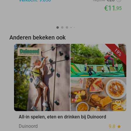
€11
,95
Anderen bekeken ook
19%
favorite_border
All-in spelen, eten en drinken bij Duinoord
Duinoord
9.8
star