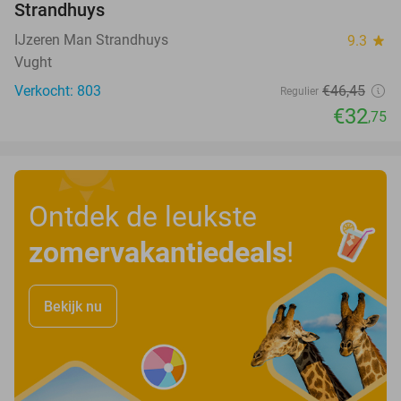
Strandhuys
IJzeren Man Strandhuys
9.3
star
Vught
Verkocht: 803
€46
,45
Regulier
€32
,75
Ontdek de leukste
zomervakantiedeals
!
Bekijk nu