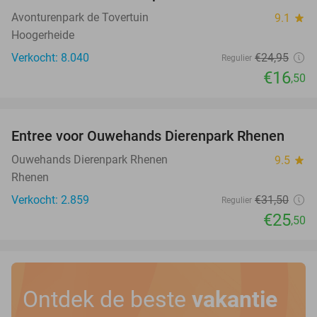
Avonturenpark de Tovertuin
9.1
star
Hoogerheide
Verkocht: 8.040
€24
,95
Regulier
€16
,50
favorite_border
Entree voor Ouwehands Dierenpark Rhenen
19%
Ouwehands Dierenpark Rhenen
9.5
star
Rhenen
Verkocht: 2.859
€31
,50
Regulier
€25
,50
Ontdek de beste
vakantie