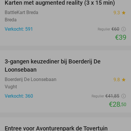
Karten met augmented reality (3 x 15 min)
35%
BattleKart Breda
9.3
star
Breda
Verkocht: 591
€60
Regulier
€39
favorite_border
3-gangen keuzediner bij Boerderij De
32%
Loonsebaan
Boerderij De Loonsebaan
9.8
star
Vught
Verkocht: 360
€41
,85
Regulier
€28
,50
favorite_border
Entree voor Avonturenpark de Tovertuin
34%