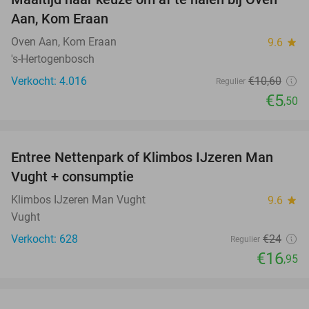
48%
Aan, Kom Eraan
Oven Aan, Kom Eraan
9.6
star
's-Hertogenbosch
Verkocht: 4.016
€10
,60
Regulier
€5
,50
favorite_border
Entree Nettenpark of Klimbos IJzeren Man
29%
Vught + consumptie
Klimbos IJzeren Man Vught
9.6
star
Vught
Verkocht: 628
€24
Regulier
€16
,95
favorite_border