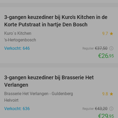
favorite_border
3-gangen keuzediner bij Kuro's Kitchen in de
28%
Korte Putstraat in hartje Den Bosch
Kuro´s Kitchen
9.7
star
's-Hertogenbosch
Verkocht: 646
€37
,50
Regulier
€26
,95
favorite_border
3-gangen keuzediner bij Brasserie Het
31%
Verlangen
Brasserie Het Verlangen - Guldenberg
9.8
star
Helvoirt
Verkocht: 636
€43
,20
Regulier
€29
,95