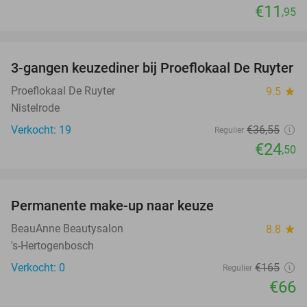
€11
,95
favorite_border
3-gangen keuzediner bij Proeflokaal De Ruyter
33%
NEW
TODAY
Proeflokaal De Ruyter
9.5
star
Nistelrode
Verkocht: 19
€36
,55
Regulier
€24
,50
favorite_border
Permanente make-up naar keuze
60%
NEW
TODAY
BeauAnne Beautysalon
8.8
star
's-Hertogenbosch
Verkocht: 0
€165
Regulier
€66