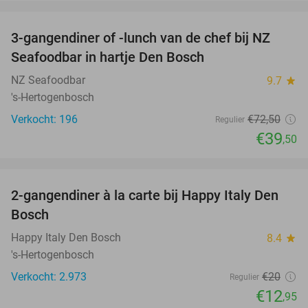
favorite_border
3-gangendiner of -lunch van de chef bij NZ
46%
Seafoodbar in hartje Den Bosch
NZ Seafoodbar
9.7
star
's-Hertogenbosch
Verkocht: 196
€72
,50
Regulier
€39
,50
favorite_border
2-gangendiner à la carte bij Happy Italy Den
35%
Bosch
Happy Italy Den Bosch
8.4
star
's-Hertogenbosch
Verkocht: 2.973
€20
Regulier
€12
,95