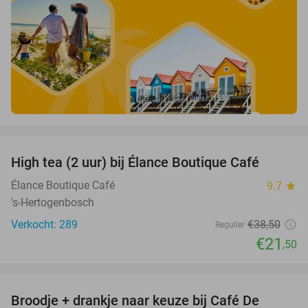
favorite_border
High tea (2 uur) bij Élance Boutique Café
44%
Élance Boutique Café
9.7
star
's-Hertogenbosch
Verkocht: 289
€38
,50
Regulier
€21
,50
favorite_border
Broodje + drankje naar keuze bij Café De
34%