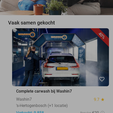
Vaak samen gekocht
40%
favorite_border
Complete carwash bij Washin7
Washin7
9.7
star
's-Hertogenbosch (+1 locatie)
Verkocht: 9.858
€20
Regulier