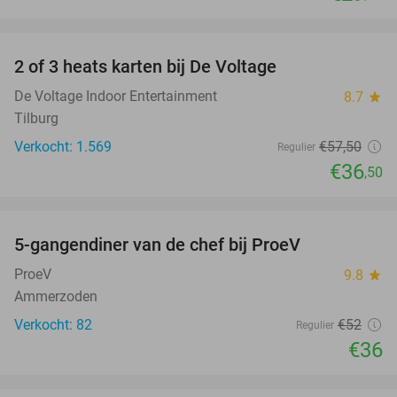
favorite_border
2 of 3 heats karten bij De Voltage
37%
De Voltage Indoor Entertainment
8.7
star
Tilburg
Verkocht: 1.569
€57
,50
Regulier
€36
,50
favorite_border
5-gangendiner van de chef bij ProeV
31%
ProeV
9.8
star
Ammerzoden
Verkocht: 82
€52
Regulier
€36
favorite_border