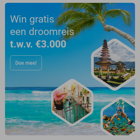
Win gratis
een droomreis
t.w.v. €3.000
Doe mee!