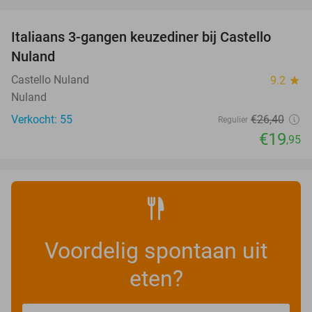
favorite_border
Italiaans 3-gangen keuzediner bij Castello
24%
Nuland
Castello Nuland
9.2
star
Nuland
Verkocht: 55
€26
,40
Regulier
€19
,95
Voordelig spontaan uit
eten?