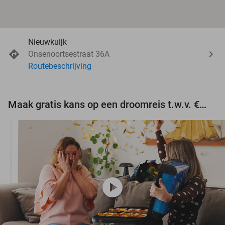
Nieuwkuijk
Onsenoortsestraat 36A
Routebeschrijving
Maak gratis kans op een droomreis t.w.v. €3.000!
play_circle