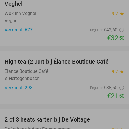
Veghel
Wok Inn Veghel
9.2
star
Veghel
Verkocht: 677
€42
,60
Regulier
€32
,50
favorite_border
High tea (2 uur) bij Élance Boutique Café
44%
Élance Boutique Café
9.7
star
's-Hertogenbosch
Verkocht: 298
€38
,50
Regulier
€21
,50
favorite_border
2 of 3 heats karten bij De Voltage
37%