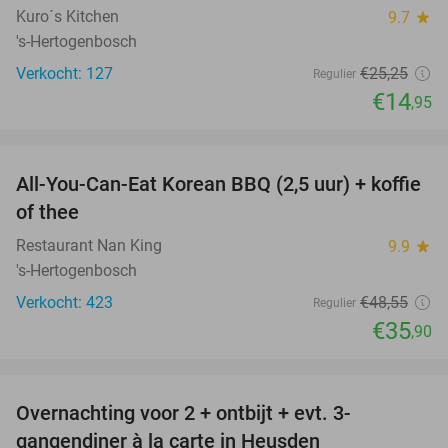
Kuro´s Kitchen
9.7
star
's-Hertogenbosch
Verkocht: 127
€25
,25
Regulier
€14
,95
favorite_border
All-You-Can-Eat Korean BBQ (2,5 uur) + koffie
26%
of thee
Restaurant Nan King
9.9
star
's-Hertogenbosch
Verkocht: 423
€48
,55
Regulier
€35
,90
favorite_border
Overnachting voor 2 + ontbijt + evt. 3-
42%
gangendiner à la carte in Heusden