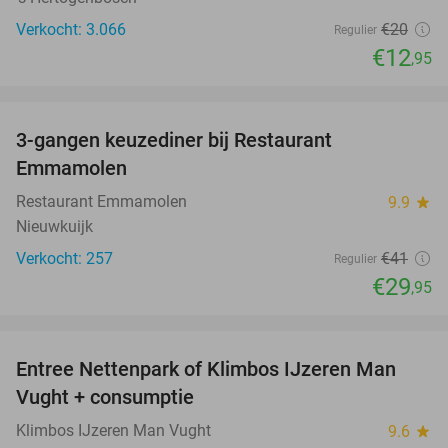
Verkocht: 3.066
€20
Regulier
€12
,95
favorite_border
3-gangen keuzediner bij Restaurant
27%
Emmamolen
Restaurant Emmamolen
9.9
star
Nieuwkuijk
Verkocht: 257
€41
Regulier
€29
,95
favorite_border
Entree Nettenpark of Klimbos IJzeren Man
29%
Vught + consumptie
Klimbos IJzeren Man Vught
9.6
star