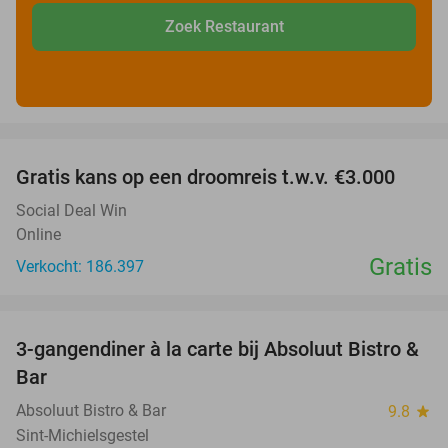
Zoek Restaurant
favorite_border
Gratis kans op een droomreis t.w.v. €3.000
Social Deal Win
Online
Gratis
Verkocht: 186.397
favorite_border
3-gangendiner à la carte bij Absoluut Bistro &
37%
Bar
Absoluut Bistro & Bar
9.8
star
Sint-Michielsgestel