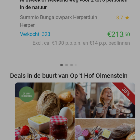
in de natuur
Summio Bungalowpark Herperduin
8.7
star
Herpen
€213
Verkocht: 323
,60
Excl. ca. €1,90 p.p.p.n. en €14 p.p. bedlinnen
Deals in de buurt van Op 't Hof Olmenstein
35%