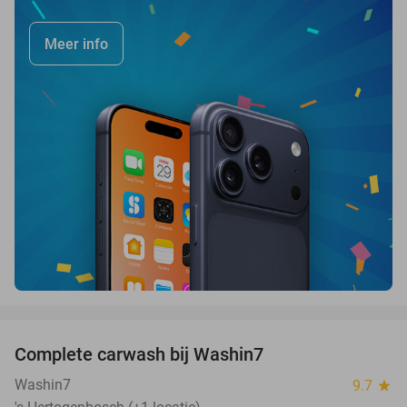
Meer info
favorite_border
Complete carwash bij Washin7
40%
Washin7
9.7
star