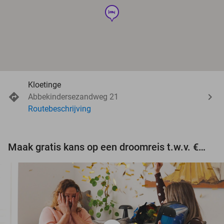
hotel
Kloetinge
Abbekindersezandweg 21
Routebeschrijving
Maak gratis kans op een droomreis t.w.v. €3.000!