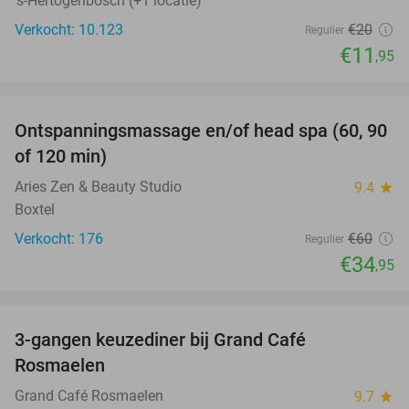
's-Hertogenbosch (+1 locatie)
Verkocht: 10.123
€20
Regulier
€11
,95
favorite_border
Ontspanningsmassage en/of head spa (60, 90
42%
of 120 min)
Aries Zen & Beauty Studio
9.4
star
Boxtel
Verkocht: 176
€60
Regulier
€34
,95
favorite_border
3-gangen keuzediner bij Grand Café
26%
Rosmaelen
Grand Café Rosmaelen
9.7
star