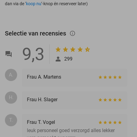
dan via de ‘
koop nu
’-knop én reserveer later)
Selectie van recensies
info_outlined
9,3
299
A.
Frau A. Martens
H.
Frau H. Slager
T.
Frau T. Vogel
leuk personeel goed verzorgd alles lekker