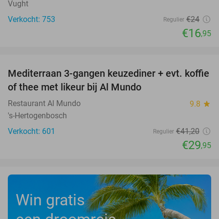
Vught
Verkocht: 753
€24
Regulier
€16
,95
favorite_border
Mediterraan 3-gangen keuzediner + evt. koffie
27%
of thee met likeur bij Al Mundo
Restaurant Al Mundo
9.8
star
's-Hertogenbosch
Verkocht: 601
€41
,20
Regulier
€29
,95
Win gratis