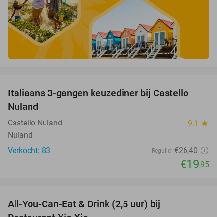
favorite_border
Italiaans 3-gangen keuzediner bij Castello
24%
Nuland
Castello Nuland
9.1
star
Nuland
Verkocht: 83
€26
,40
Regulier
€19
,95
favorite_border
All-You-Can-Eat & Drink (2,5 uur) bij
17%