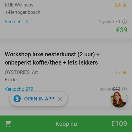
KHE Wellness
8.6
star
's-Hertogenbosch
Verkocht: 4
€70
Regulier
€39
favorite_border
Workshop luxe oesterkunst (2 uur) +
40%
onbeperkt koffie/thee + iets lekkers
OYSTORIES_Art
9.7
star
Boxtel
Verkocht: 279
€40
Regulier
€24
close
OPEN IN APP
favorite_border
Dagentree Papegaaienpark Zoo Veldhoven
26%
€109
shopping_cart
Koop nu
Papegaaienpark Zoo Veldhoven
9.4
star