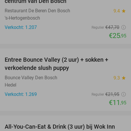
centrum van Den Bosch
Restaurant De Beren Den Bosch
9.4
star
's-Hertogenbosch
Verkocht: 1.207
€47
,70
Regulier
€25
,95
favorite_border
Entree Bounce Valley (2 uur) + sokken +
46%
verkoelende slush puppy
Bounce Valley Den Bosch
9.3
star
Hedel
Verkocht: 1.269
€21
,95
Regulier
€11
,95
favorite_border
All-You-Can-Eat & Drink (3 uur) bij Wok Inn
24%