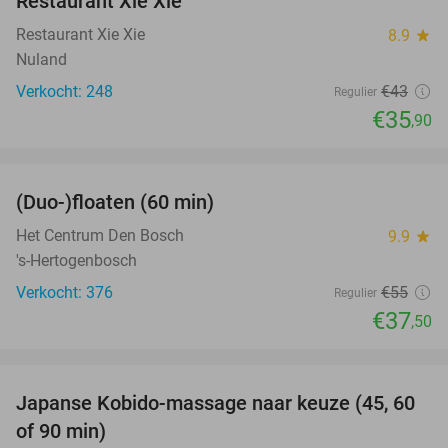
Restaurant Xie Xie
Restaurant Xie Xie
8.9
star
Nuland
Verkocht: 248
€43
Regulier
€35
,90
favorite_border
(Duo-)floaten (60 min)
32%
Het Centrum Den Bosch
9.9
star
's-Hertogenbosch
Verkocht: 376
€55
Regulier
€37
,50
favorite_border
Japanse Kobido-massage naar keuze (45, 60
44%
of 90 min)