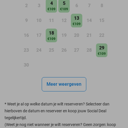
4
5
2
3
6
7
8
€109
€109
13
9
10
11
12
14
15
€109
18
16
17
19
20
21
22
€109
29
23
24
25
26
27
28
€109
30
Meer weergeven
*
Weet je al op welke datum je wilt reserveren? Selecteer dan
hierboven de datum en reserveer en koop jouw Social Deal
tegelijkertijd.
(Weet je nog niet wanneer je wilt reserveren? Geen zorgen: koop