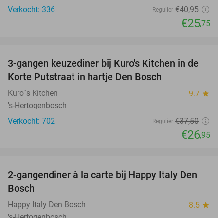
Verkocht: 336
€40
,95
Regulier
€25
,75
favorite_border
3-gangen keuzediner bij Kuro's Kitchen in de
28%
Korte Putstraat in hartje Den Bosch
Kuro´s Kitchen
9.7
star
's-Hertogenbosch
Verkocht: 702
€37
,50
Regulier
€26
,95
favorite_border
2-gangendiner à la carte bij Happy Italy Den
35%
Bosch
Happy Italy Den Bosch
8.5
star
's-Hertogenbosch