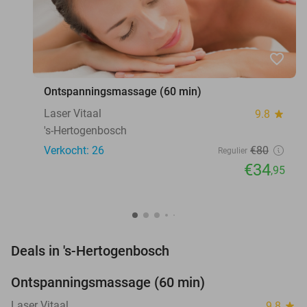
favorite_border
Ontspanningsmassage (60 min)
Laser Vitaal
9.8
star
's-Hertogenbosch
Verkocht: 26
€80
Regulier
€34
,95
favorite_border
Deals in 's-Hertogenbosch
Ontspanningsmassage (60 min)
56%
NEW
TODAY
Laser Vitaal
9.8
star