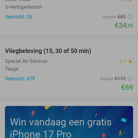
's-Hertogenbosch
Verkocht: 26
€80
Regulier
€34
,95
favorite_border
Vliegbeleving (15, 30 of 50 min)
42%
NEW
TODAY
Special Air Services
9.7
star
Teuge
Verkocht: 679
€119
Regulier
€69
Win vandaag een gratis
iPhone 17 Pro