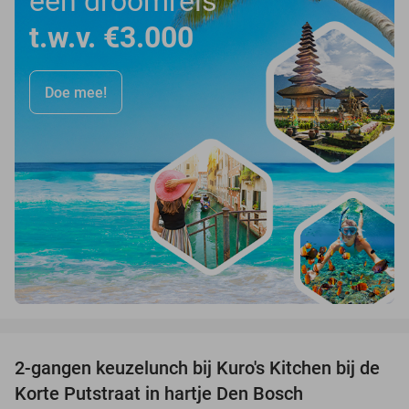
een droomreis
t.w.v. €3.000
Doe mee!
favorite_border
2-gangen keuzelunch bij Kuro's Kitchen bij de
41%
Korte Putstraat in hartje Den Bosch