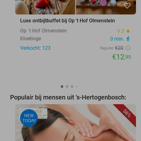
favorite_border
Luxe ontbijtbuffet bij Op 't Hof Olmenstein
Op ´t Hof Olmenstein
9.3
star
Kloetinge
0 min.
directions_walk
Verkocht: 123
€20
Regulier
€12
,95
Populair bij mensen uit 's-Hertogenbosch:
56%
NEW
TODAY