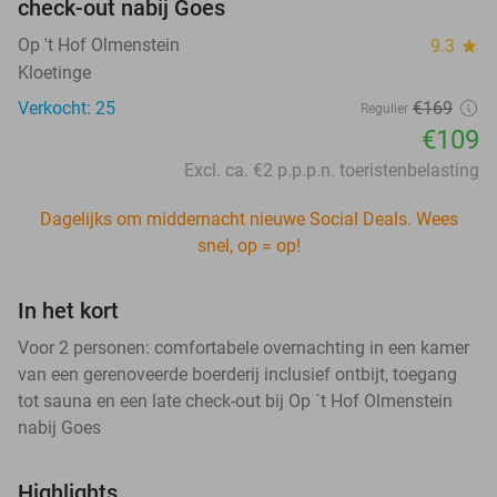
check-out nabij Goes
Op 't Hof Olmenstein
9.3
star
Kloetinge
Verkocht: 25
€169
Regulier
€109
Excl. ca. €2 p.p.p.n. toeristenbelasting
Dagelijks om middernacht nieuwe Social Deals. Wees
snel, op = op!
In het kort
Voor 2 personen: comfortabele overnachting in een kamer
van een gerenoveerde boerderij inclusief ontbijt, toegang
tot sauna en een late check-out bij Op ´t Hof Olmenstein
nabij Goes
Highlights