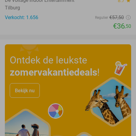
De Voltage Indoor Entertainment
8.7
star
Tilburg
Verkocht: 1.656
€57
,50
Regulier
€36
,50
Ontdek de leukste
zomervakantiedeals
!
Bekijk nu