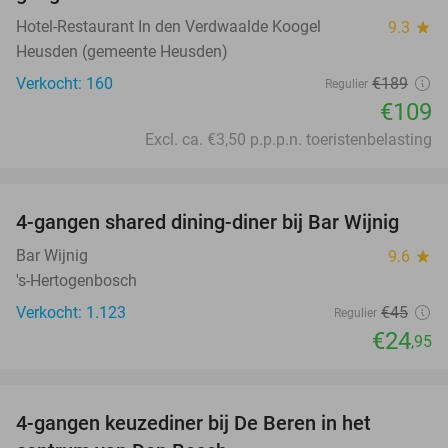
Hotel-Restaurant In den Verdwaalde Koogel
9.3
star
Heusden (gemeente Heusden)
Verkocht: 160
€189
Regulier
€109
Excl. ca. €3,50 p.p.p.n. toeristenbelasting
favorite_border
4-gangen shared dining-diner bij Bar Wijnig
45%
Bar Wijnig
9.6
star
's-Hertogenbosch
Verkocht: 1.123
€45
Regulier
€24
,95
favorite_border
4-gangen keuzediner bij De Beren in het
46%